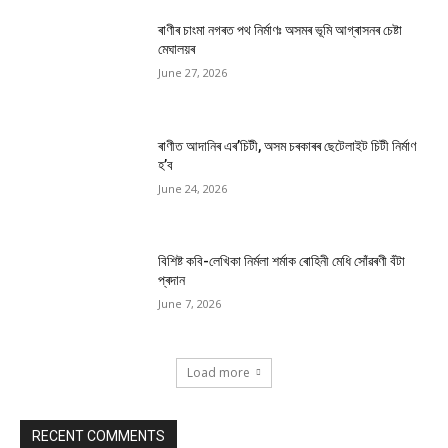
ৰাণীৰ চাংমা নগৰত পথ নিৰ্মাণঃ অসমৰ ভূমি আগ্ৰাসনৰ চেষ্টা
মেঘালয়ৰ
June 27, 2026
ৰাণীত আদানিৰ এৰ’চিটী, অসম চৰকাৰৰ ছেটেলাইট চিটী নিৰ্মাণ
হ’ব
June 24, 2026
বিশিষ্ট কবি-লেখিকা নিৰ্মলা শৰ্মাক ৰোহিনী মেধি সোঁৱৰণী বঁটা
প্ৰদান
June 7, 2026
Load more
RECENT COMMENTS