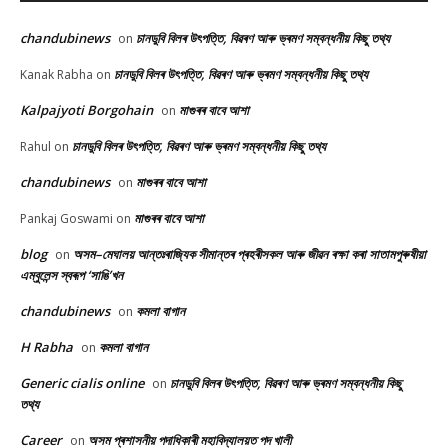
chandubinews
চানডুবি বিলৰ উৎপত্তি, বিৱৰণ আৰু ভ্ৰমণ সম্বন্ধনীয় কিছু তথ্য
on
চানডুবি বিলৰ উৎপত্তি, বিৱৰণ আৰু ভ্ৰমণ সম্বন্ধনীয় কিছু তথ্য
Kanak Rabha
on
Kalpajyoti Borgohain
মাগুৰৰ বাবে আশা
on
চানডুবি বিলৰ উৎপত্তি, বিৱৰণ আৰু ভ্ৰমণ সম্বন্ধনীয় কিছু তথ্য
Rahul
on
chandubinews
মাগুৰৰ বাবে আশা
on
মাগুৰৰ বাবে আশা
Pankaj Goswami
on
blog
অসম–মেঘালয় আন্তঃৰাজ্যিক সীমান্তৰ প্ৰহৰীসকল আৰু জীৱন ৰক্ষা কৰা সাতামপুৰুষীয়া
on
এম্বুলেন্স স্বৰূপ ‘সাঙি’খন
chandubinews
কমলা বাগান
on
H Rabha
কমলা বাগান
on
Generic cialis online
চানডুবি বিলৰ উৎপত্তি, বিৱৰণ আৰু ভ্ৰমণ সম্বন্ধনীয় কিছু
on
তথ্য
Career
অসম প্ৰশাসনীয় পদাধিকাৰী মহাবিদ্যালয়ত পদ খালী
on