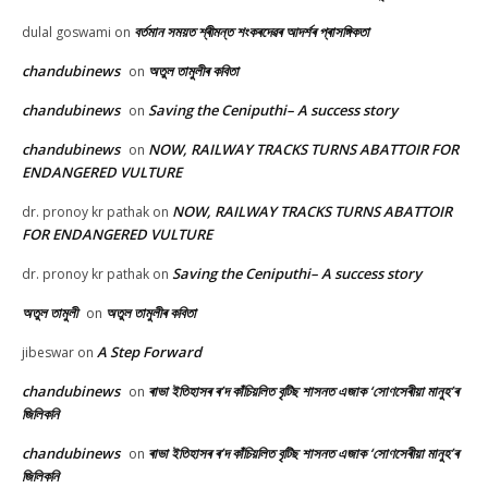
বৰ্তমান সময়ত শ্ৰীমন্ত শংকৰদেৱৰ আদৰ্শৰ প্ৰাসঙ্গিকতা
dulal goswami
on
chandubinews
অতুল তামুলীৰ কবিতা
on
chandubinews
Saving the Ceniputhi– A success story
on
chandubinews
NOW, RAILWAY TRACKS TURNS ABATTOIR FOR
on
ENDANGERED VULTURE
NOW, RAILWAY TRACKS TURNS ABATTOIR
dr. pronoy kr pathak
on
FOR ENDANGERED VULTURE
Saving the Ceniputhi– A success story
dr. pronoy kr pathak
on
অতুল তামুলী
অতুল তামুলীৰ কবিতা
on
A Step Forward
jibeswar
on
chandubinews
ৰাভা ইতিহাসৰ ৰ’দ কাঁচিয়লিত বৃটিছ শাসনত এজাক ‘সোণসেৰীয়া মানুহ’ৰ
on
জিলিকনি
chandubinews
ৰাভা ইতিহাসৰ ৰ’দ কাঁচিয়লিত বৃটিছ শাসনত এজাক ‘সোণসেৰীয়া মানুহ’ৰ
on
জিলিকনি