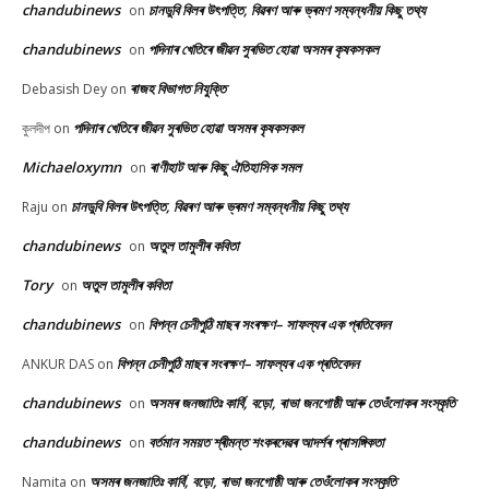
chandubinews
চানডুবি বিলৰ উৎপত্তি, বিৱৰণ আৰু ভ্ৰমণ সম্বন্ধনীয় কিছু তথ্য
on
chandubinews
পদিনাৰ খেতিৰে জীৱন সুৰভিত হোৱা অসমৰ কৃষকসকল
on
ৰাজহ বিভাগত নিযুক্তি
Debasish Dey
on
পদিনাৰ খেতিৰে জীৱন সুৰভিত হোৱা অসমৰ কৃষকসকল
কুলদীপ
on
Michaeloxymn
ৰাণীহাট আৰু কিছু ঐতিহাসিক সমল
on
চানডুবি বিলৰ উৎপত্তি, বিৱৰণ আৰু ভ্ৰমণ সম্বন্ধনীয় কিছু তথ্য
Raju
on
chandubinews
অতুল তামুলীৰ কবিতা
on
Tory
অতুল তামুলীৰ কবিতা
on
chandubinews
বিপন্ন চেনীপুঠি মাছৰ সংৰক্ষণ– সাফল্যৰ এক প্ৰতিবেদন
on
বিপন্ন চেনীপুঠি মাছৰ সংৰক্ষণ– সাফল্যৰ এক প্ৰতিবেদন
ANKUR DAS
on
chandubinews
অসমৰ জনজাতিঃ কাৰ্বি, বড়ো, ৰাভা জনগোষ্ঠী আৰু তেওঁলোকৰ সংস্কৃতি
on
chandubinews
বৰ্তমান সময়ত শ্ৰীমন্ত শংকৰদেৱৰ আদৰ্শৰ প্ৰাসঙ্গিকতা
on
অসমৰ জনজাতিঃ কাৰ্বি, বড়ো, ৰাভা জনগোষ্ঠী আৰু তেওঁলোকৰ সংস্কৃতি
Namita
on