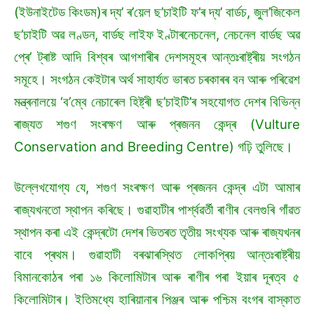
(ইউনাইটেড কিংডম)ৰ দ্য’ ৰ’য়েল ছ’চাইটি ফ’ৰ দ্য’ বাৰ্ডচ, জুল’জিকেল
ছ’চাইটি অৱ লণ্ডন, বাৰ্ডছ লাইফ ইণ্টাৰনেচনেল, নেচনেল বাৰ্ডছ অৱ
প্ৰে’ ট্ৰাষ্ট আদি বিশ্বৰ আগশাৰীৰ দেশসমূহৰ আন্তঃৰাষ্ট্ৰীয় সংগঠন
সমূহে। সংগঠন কেইটাৰ অৰ্থ সাহাৰ্যত ভাৰত চৰকাৰৰ বন আৰু পৰিৱেশ
মন্ত্ৰনালয়ে ‘ব’ম্বে নেচাৰেল হিষ্ট্ৰী ছ’চাইটি’ৰ সহযোগত দেশৰ বিভিন্ন
ৰাজ্যত শগুণ সংৰক্ষণ আৰু প্ৰজনন কেন্দ্ৰ (Vulture
Conservation and Breeding Centre) গঢ়ি তুলিছে।
উল্লেখযোগ্য যে, শগুণ সংৰক্ষণ আৰু প্ৰজনন কেন্দ্ৰ এটা আমাৰ
ৰাজ্যখনতো স্থাপন কৰিছে। গুৱাহাটীৰ পাৰ্শ্বৱৰ্তী ৰাণীৰ বেলগুৰি গাঁৱত
স্থাপন কৰা এই কেন্দ্ৰটো দেশৰ ভিতৰত তৃতীয় সংখ্যক আৰু ৰাজ্যখনৰ
বাবে প্ৰথম। গুৱাহাটী বৰঝাৰস্থিত লোকপ্ৰিয় আন্তঃৰাষ্ট্ৰীয়
বিমানকোঠৰ পৰা ১৬ কিলোমিটাৰ আৰু ৰাণীৰ পৰা ইয়াৰ দূৰত্ব ৫
কিলোমিটাৰ। ইতিমধ্যে হাৰিয়ানাৰ পিঞ্জৰ আৰু পশ্চিম বংগৰ বাস্কাত