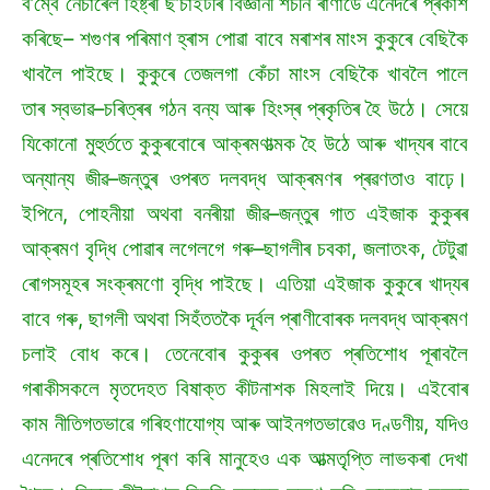
ব’ম্বে নেচাৰেল হিষ্ট্ৰী ছ’চাইটীৰ বিজ্ঞানী শচীন ৰাণাডে এনেদৰে প্ৰকাশ
কৰিছে– শগুণৰ পৰিমাণ হ্ৰাস পোৱা বাবে মৰাশৰ মাংস কুকুৰে বেছিকৈ
খাবলৈ পাইছে। কুকুৰে তেজলগা কেঁচা মাংস বেছিকৈ খাবলৈ পালে
তাৰ স্বভাৱ–চৰিত্ৰৰ গঠন বন্য আৰু হিংস্ৰ প্ৰকৃতিৰ হৈ উঠে। সেয়ে
যিকোনো মুহুৰ্ততে কুকুৰবোৰে আক্ৰমণাত্মক হৈ উঠে আৰু খাদ্যৰ বাবে
অন্যান্য জীৱ–জন্তুৰ ওপৰত দলবদ্ধ আক্ৰমণৰ প্ৰৱণতাও বাঢ়ে।
ইপিনে, পোহনীয়া অথবা বনৰীয়া জীৱ–জন্তুৰ গাত এইজাক কুকুৰৰ
আক্ৰমণ বৃদ্ধি পোৱাৰ লগেলগে গৰু–ছাগলীৰ চবকা, জলাতংক, টেটুৱা
ৰোগসমূহৰ সংক্ৰমণো বৃদ্ধি পাইছে। এতিয়া এইজাক কুকুৰে খাদ্যৰ
বাবে গৰু, ছাগলী অথবা সিহঁততকৈ দূৰ্বল প্ৰাণীবোৰক দলবদ্ধ আক্ৰমণ
চলাই বোধ কৰে। তেনেবোৰ কুকুৰৰ ওপৰত প্ৰতিশোধ পূৰাবলৈ
গৰাকীসকলে মৃতদেহত বিষাক্ত কীটনাশক মিহলাই দিয়ে। এইবোৰ
কাম নীতিগতভাৱে গৰিহণাযোগ্য আৰু আইনগতভাৱেও দণ্ডণীয়, যদিও
এনেদৰে প্ৰতিশোধ পূৰণ কৰি মানুহেও এক আত্মতৃপ্তি লাভকৰা দেখা