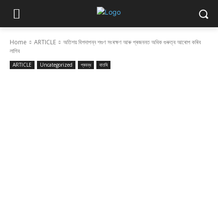
Home
ARTICLE
অতিশয় বিপদাপন্ন শগুণ সংৰক্ষণ আৰু প্ৰজননত অধিক গুৰুত্ব আৰোপ কৰিব
লাগিব
ARTICLE
Uncategorized
প্ৰবন্ধ
বাতৰি