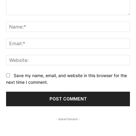
Comment:
Na
Ema
Web
Save my name, email, and website in this browser for the
next time I comment.
- Advertisment -