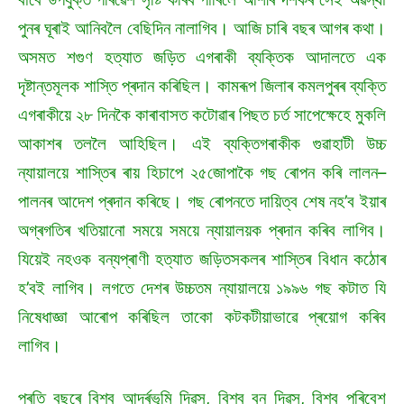
পুনৰ ঘূৰাই আনিবলৈ বেছিদিন নালাগিব। আজি চাৰি বছৰ আগৰ কথা।
অসমত শগুণ হত্যাত জড়িত এগৰাকী ব্যক্তিক আদালতে এক
দৃষ্টান্তমূলক শাস্তি প্ৰদান কৰিছিল। কামৰূপ জিলাৰ কমলপুৰৰ ব্যক্তি
এগৰাকীয়ে ২৮ দিনকৈ কাৰাবাসত কটোৱাৰ পিছত চৰ্ত সাপেক্ষেহে মুকলি
আকাশৰ তললৈ আহিছিল। এই ব্যক্তিগৰাকীক গুৱাহাটী উচ্চ
ন্যায়ালয়ে শাস্তিৰ ৰায় হিচাপে ২৫জোপাকৈ গছ ৰোপন কৰি লালন–
পালনৰ আদেশ প্ৰদান কৰিছে। গছ ৰোপনতে দায়িত্ব শেষ নহ’ব ইয়াৰ
অগ্ৰগতিৰ খতিয়ানো সময়ে সময়ে ন্যায়ালয়ক প্ৰদান কৰিব লাগিব।
যিয়েই নহওক বন্যপ্ৰাণী হত্যাত জড়িতসকলৰ শাস্তিৰ বিধান কঠোৰ
হ’বই লাগিব। লগতে দেশৰ উচ্চতম ন্যায়ালয়ে ১৯৯৬ গছ কটাত যি
নিষেধাজ্ঞা আৰোপ কৰিছিল তাকো কটকটীয়াভাৱে প্ৰয়োগ কৰিব
লাগিব।
প্ৰতি বছৰে বিশ্ব আৰ্দ্ৰভূমি দিৱস, বিশ্ব বন দিৱস, বিশ্ব পৰিবেশ