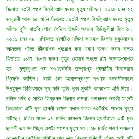
জিলাত ২৩টা শগুণ বিষক্ৰিয়াৰ ফলত মৃত্যু ঘটিছে। ২০১৪ চনৰ ২২
জানুৱাৰী আৰু ১৫ মাৰ্চৰ ভিতৰত ১৯৩টা শগুণ বিষক্ৰিয়াৰ ফলত মৃত্যু
ঘটিছে বুলি বাতৰি পোৱা গৈছিল উজনি অসমৰ তিনিচুকীয়া জিলাত।
২০১৬ চনৰ ২৮ এপ্ৰিলত নৱগঠিত দক্ষিণ কামৰূপ জিলাৰ কুকুৰমাৰাৰ
আমতলা গাঁৱত কীটনাশক প্ৰয়োগ কৰা মৰাশ ভক্ষণ কৰাৰ ফলত
থিতাতে ২০টা শগুণৰ কৰুণ মৃত্যু হোৱাৰ লগতে ৪টা আঘাতপ্ৰাপ্ত
হয়। মৃত্যুমুখত পৰা শগুণকেইটা দুষ্প্ৰাপ্য প্ৰজাতিৰ হিমালয়ান
গ্ৰিফ’ন আছিল। বাকী ৪টা আঘাতপ্ৰাপ্ত শগুণক বনকৰ্মীসকলে
উপযুক্ত চিকিৎসাৰে সুস্থ্ কৰি তুলি পুনৰ মুকলি আকাশত এৰি দিয়ে।
চলিত বৰ্ষৰ ৫ মাৰ্চত ডিব্ৰুগড় জিলাৰ নামদাং বনাঞ্চলৰ ভৰালী ফ’ৰেষ্ট
ভিলেজত এটি মৃত ছাগলী ভক্ষণ কৰাৰ ফলত ৩৫টাকৈ শগুণৰ মৃত্যু
ঘটিছে। চলিত মাহৰ ১৭ মাৰ্চত কামৰূপ জিলাৰ ছয়গাঁৱতো এটি মৃত
ছাগলী ভক্ষণৰ পিছত এশটা শগুণৰ মৃত্যু হয়। ২৮ মাৰ্চত শগুণ প্ৰজনন
কেন্দ্ৰটোৰ কেইকিলোমিটাৰ মান দূৰত বিদ্যুৎ পৰিবাহী তাঁৰত স্পৃষ্ট এটি