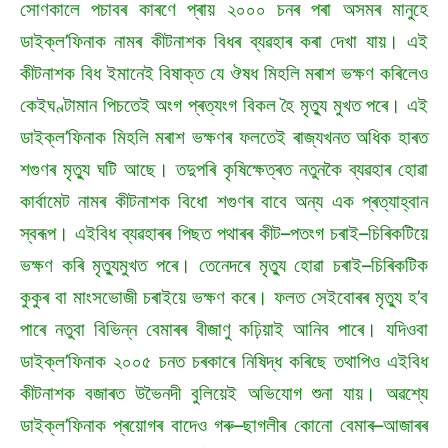
সোণকালে পচাবৰ কাৰণে প্ৰায় ২০০০ চনৰ পৰা অসমৰ মানুহে
ডাইক্ল’ফিনাক নামৰ কীটনাশক বিধৰ ব্যৱহাৰ কৰা দেখা যায়। এই
কীটনাশক বিধ ইমানেই বিষাক্ত যে ঔষধ মিহলি মৰাশ ভক্ষণ কৰিলেও
কেইঘণ্টামান পিচতেই অংগ প্ৰত্যংগ বিকল হৈ মৃত্যু মুখত পৰে। এই
ডাইক্ল’ফিনাক মিহলি মৰাশ ভক্ষণৰ ফলতেই ৰাজ্যখনত অধিক হাৰত
শগুণৰ মৃত্যু ঘটি আছে। তদুপৰি কৃষিক্ষেত্ৰত নতুনকৈ ব্যৱহাৰ হোৱা
কাৰ্বামেট নামৰ কীটনাশক বিধো শগুণৰ বাবে অন্য এক প্ৰত্যাহ্বান
স্বৰূপ। এইবিধ ব্যৱহাৰৰ পিছত পথাৰৰ কীট–পতংগ চৰাই–চিৰিকটিয়ে
ভক্ষণ কৰি মৃত্যুমুখত পৰে। তেনেদৰে মৃত্যু হোৱা চৰাই–চিৰিকটিক
কুকুৰ বা মাংসভোজী চৰাইয়ে ভক্ষণ কৰে। ফলত সেইবোৰৰ মৃত্যু হ’ব
পাৰে নতুবা বিভিন্ন বেমাৰৰ বীজাণু কঢ়িয়াই আনিব পাৰে। যদিওবা
ডাইক্ল’ফিনাক ২০০৫ চনত চৰকাৰে নিষিদ্ধ কৰিছে তথাপিও এইবিধ
কীটনাশক বজাৰত উভৈনদী বুলিয়েই অভিযোগ শুনা যায়। অৱশ্যে
ডাইক্ল’ফিনাক প্ৰয়োগৰ বাদেও গৰু–ছাগলীৰ কোনো বেমাৰ–আজাৰৰ