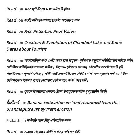
Read
অসম জুডিচিয়েল একাডেমীত নিযুক্তি
on
Read
হস্তী কৰিডৰৰ সমস্যা সন্দৰ্ভত আলোচনা সভা
on
Read
Rich Potential, Poor Vision
on
Read
Creation & Evoulution of Chandubi Lake and Some
on
Datas about Tourism
Read
আলোকচিত্ৰ ক’ক’ খেতি অসম তথা উত্তৰ–পূৰ্বাঞ্চলত নতুনকৈ পৰিচিতি লাভ কৰিছে যদিও
on
খেতিবিধৰ বাণিজ্যিক সম্ভাৱনা অধিক। উত্তৰ–পূৰ্বাঞ্চলৰ জলবায়ু এইখেতিৰ বাবে উপযোগী বুলি
বিজ্ঞানীসকলে প্ৰকাশ কৰিছে। নামী–দামী চকলেট তৈয়াৰ কৰিবলৈ ক’ক’ ফল ব্যৱহাৰ কৰা হয়। ষ্টাফ
ফটোগ্ৰাফাৰ প্ৰভাত ৰাভাৰ কেমেৰাত কেইখনমান ক’ক’ গছৰ ছবি।
Read
কৃষকৰ উন্নয়নত গুৰুত্বঃ জিলা উপায়ুক্তসকললৈ মুখ্যমন্ত্ৰীৰ নিৰ্দেশ
on
ปั้มไลค์
Banana cultivation on land reclaimed from the
on
Brahmaputra hit by fresh erosion
ৰাণীহাট আৰু কিছু ঐতিহাসিক সমল
Prakash
on
Read
নৱোদয় বিদ্যালয় সমিতিত ভিন্ন বৰ্গৰ পদ খালী
on