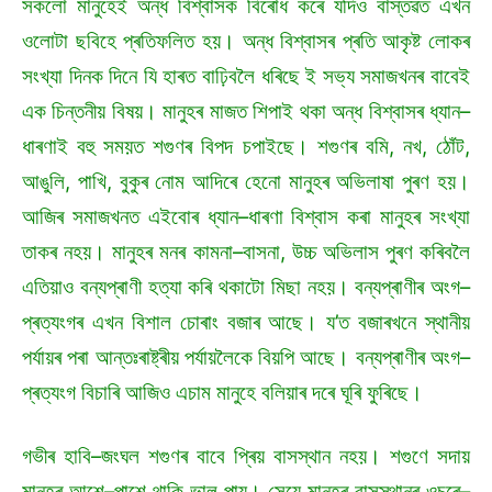
সকলো মানুহেই অন্ধ বিশ্বাসক বিৰোধ কৰে যদিও বাস্তৱত এখন
ওলোটা ছবিহে প্ৰতিফলিত হয়। অন্ধ বিশ্বাসৰ প্ৰতি আকৃষ্ট লোকৰ
সংখ্যা দিনক দিনে যি হাৰত বাঢ়িবলৈ ধৰিছে ই সভ্য সমাজখনৰ বাবেই
এক চিন্তনীয় বিষয়। মানুহৰ মাজত শিপাই থকা অন্ধ বিশ্বাসৰ ধ্যান–
ধাৰণাই বহু সময়ত শগুণৰ বিপদ চপাইছে। শগুণৰ বমি, নখ, ঠোঁট,
আঙুলি, পাখি, বুকুৰ নোম আদিৰে হেনো মানুহৰ অভিলাষা পুৰণ হয়।
আজিৰ সমাজখনত এইবোৰ ধ্যান–ধাৰণা বিশ্বাস কৰা মানুহৰ সংখ্যা
তাকৰ নহয়। মানুহৰ মনৰ কামনা–বাসনা, উচ্চ অভিলাস পুৰণ কৰিবলৈ
এতিয়াও বন্যপ্ৰাণী হত্যা কৰি থকাটো মিছা নহয়। বন্যপ্ৰাণীৰ অংগ–
প্ৰত্যংগৰ এখন বিশাল চোৰাং বজাৰ আছে। য’ত বজাৰখনে স্থানীয়
পৰ্যায়ৰ পৰা আন্তঃৰাষ্ট্ৰীয় পৰ্যায়লৈকে বিয়পি আছে। বন্যপ্ৰাণীৰ অংগ–
প্ৰত্যংগ বিচাৰি আজিও এচাম মানুহে বলিয়াৰ দৰে ঘূৰি ফুৰিছে।
গভীৰ হাবি–জংঘল শগুণৰ বাবে প্ৰিয় বাসস্থান নহয়। শগুণে সদায়
মানুহৰ আশে–পাশে থাকি ভাল পায়। সেয়ে মানুহৰ বাসস্থানৰ ওচৰে–