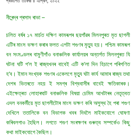
প্ৰকাশিত তাৰিখঃ ৪ এপ্ৰিল, ২০২২
নীৰেন্দ্ৰ প্ৰসাদ ৰাভা –
চলিত বৰ্ষৰ ১৭ মাৰ্চত দক্ষিণ কামৰূপৰ ছয়গাঁৱৰ মিলনপুৰত মৃত ছাগলী
এটিৰ মাংস ভক্ষণ কৰাৰ ফলত এশটা শগুণৰ মৃত্যু হয়। পশ্চিম কামৰূপ
বন সংমণ্ডলৰ বামুণীগাঁও বনাঞ্চলিক কাৰ্যালয়ৰ অন্তৰ্গত মিলনপুৰত যি
ঘটনা ঘটি গ’ল ই ৰাজ্যখনৰ বাবেই এটি ক’লা দিন হিচাপে পৰিগণিত
হ’ব। ইমান সংখ্যক শগুণৰ একেলগে মৃত্যু ঘটা কাৰ্য আমাৰ ৰাজ্য তথা
দেশৰ ভিতৰতে নহয় ই সমগ্ৰ বিশ্ববাসীৰ বাবেই ক্ষতিকাৰক।
এইক্ষেত্ৰত লোহাৰঘাট বনাঞ্চলিক বিষয়া চেমিম আখটাৰৰ নেতৃত্বত
এদল বনকৰ্মীয়ে মৃত ছাগলীটোৰ মাংস ভক্ষণ কৰি অসুস্থ হৈ পৰা শগুণ
দেখিলে ততালিকে বন বিভাগক খবৰ দিবলৈ মাইকযোগে ঘোষণা
কৰিবলগাও হৈছিল। লগতে শগুণ সংৰক্ষণৰ গুৰুত্ব সম্পৰ্কেও কিছু
কথা মাইকযোগে কৈছিল।