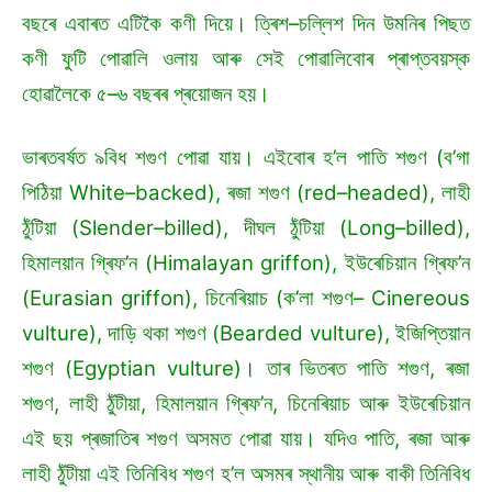
বছৰে এবাৰত এটিকৈ কণী দিয়ে। ত্ৰিশ–চল্লিশ দিন উমনিৰ পিছত
কণী ফুটি পোৱালি ওলায় আৰু সেই পোৱালিবোৰ প্ৰাপ্তবয়স্ক
হোৱালৈকে ৫–৬ বছৰৰ প্ৰয়োজন হয়।
ভাৰতবৰ্ষত ৯বিধ শগুণ পোৱা যায়। এইবোৰ হ’ল পাতি শগুণ (ব’গা
পিঠিয়া White–backed), ৰজা শগুণ (red–headed), লাহী
ঠুঁটিয়া (Slender–billed), দীঘল ঠুঁটিয়া (Long–billed),
হিমালয়ান গ্ৰিফ’ন (Himalayan griffon), ইউৰেচিয়ান গ্ৰিফ’ন
(Eurasian griffon), চিনেৰিয়াচ (ক’লা শগুণ– Cinereous
vulture), দাড়ি থকা শগুণ (Bearded vulture), ইজিপ্তিয়ান
শগুণ (Egyptian vulture)। তাৰ ভিতৰত পাতি শগুণ, ৰজা
শগুণ, লাহী ঠুঁটীয়া, হিমালয়ান গ্ৰিফ’ন, চিনেৰিয়াচ আৰু ইউৰেচিয়ান
এই ছয় প্ৰজাতিৰ শগুণ অসমত পোৱা যায়। যদিও পাতি, ৰজা আৰু
লাহী ঠুঁটীয়া এই তিনিবিধ শগুণ হ’ল অসমৰ স্থানীয় আৰু বাকী তিনিবিধ