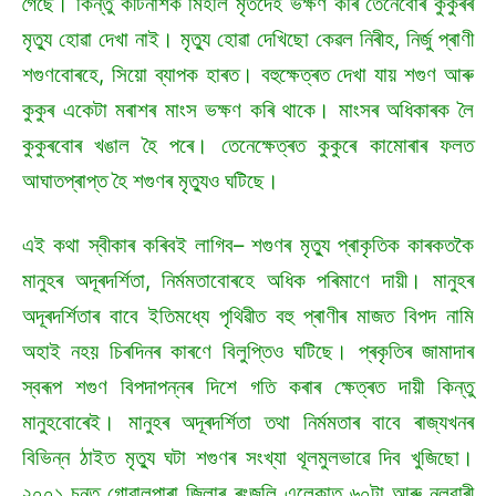
গৈছে। কিন্তু কীটনাশক মিহলি মৃতদেহ ভক্ষণ কৰি তেনেবোৰ কুকুৰৰ
মৃত্যু হোৱা দেখা নাই। মৃত্যু হোৱা দেখিছো কেৱল নিৰীহ, নিৰ্জু প্ৰাণী
শগুণবোৰহে, সিয়ো ব্যাপক হাৰত। বহুক্ষেত্ৰত দেখা যায় শগুণ আৰু
কুকুৰ একেটা মৰাশৰ মাংস ভক্ষণ কৰি থাকে। মাংসৰ অধিকাৰক লৈ
কুকুৰবোৰ খঙাল হৈ পৰে। তেনেক্ষেত্ৰত কুকুৰে কামোৰাৰ ফলত
আঘাতপ্ৰাপ্ত হৈ শগুণৰ মৃত্যুও ঘটিছে।
এই কথা স্বীকাৰ কৰিবই লাগিব– শগুণৰ মৃত্যু প্ৰাকৃতিক কাৰকতকৈ
মানুহৰ অদূৰদৰ্শিতা, নিৰ্মমতাবোৰহে অধিক পৰিমাণে দায়ী। মানুহৰ
অদূৰদৰ্শিতাৰ বাবে ইতিমধ্যে পৃথিৱীত বহু প্ৰাণীৰ মাজত বিপদ নামি
অহাই নহয় চিৰদিনৰ কাৰণে বিলুপ্তিও ঘটিছে। প্ৰকৃতিৰ জামাদাৰ
স্বৰূপ শগুণ বিপদাপন্নৰ দিশে গতি কৰাৰ ক্ষেত্ৰত দায়ী কিন্তু
মানুহবোৰেই। মানুহৰ অদূৰদৰ্শিতা তথা নিৰ্মমতাৰ বাবে ৰাজ্যখনৰ
বিভিন্ন ঠাইত মৃত্যু ঘটা শগুণৰ সংখ্যা থূলমুলভাৱে দিব খুজিছো।
২০০১ চনত গোৱালপাৰা জিলাৰ ৰংজুলি এলেকাত ৬০টা আৰু নলবাৰী