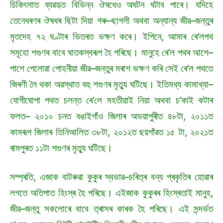
চিকিৎসাত ব্যৱহৃত বিভিন্ন ঔষধেও অঘটন ঘটাব পাৰে। যদিহে
তেনেধৰণৰ ঔষধৰ ছিটা দিয়া গৰু–ছাগলী অথবা অন্যান্য জীৱ–জন্তুৰ
মৃতদেহ ৭২ ঘণ্টাৰ ভিতৰত ভক্ষণ কৰে। ইপিনে, আমাৰ ৰে’লপথ
সমূহো শগুণৰ বাবে ঘাতকস্বৰূপ হৈ পৰিছে। মানুহে ৰে’ল পথৰ আশে–
পাশে পেলোৱা পোহনীয়া জীৱ–জন্তুৰ মৰাশ ভক্ষণ কৰি সেই ৰে’ল পথতে
জিৰণী লৈ থকা অৱস্থাত বহু শগুণৰ মৃত্যু ঘটিছে। ইতিমধ্য কামাখ্যা–
যোগীঘোপা পথত চলন্ত ৰে’লে মহতীয়াই নিয়া অথবা চ’কাই কটাৰ
ফলত– ২০১০ চনত বঙাইগাঁও জিলাৰ অভয়াপুৰীত ৪৮টা, ২০১১ত
কামৰূপ জিলাৰ তিনিআলিত ৩৮টা, ২০১২ত ছয়গাঁৱত ১৫ টা, ২০২১ত
ৰামপুৰত ১১টা শগুণৰ মৃত্যু ঘটিছে।
সম্প্ৰতি, এজাক বাটৰুৱা কুকুৰ স্বভাৱ–চৰিত্ৰ বন্য প্ৰকৃতিৰ হোৱাৰ
লগতে অতিপাত হিংস্ৰ হৈ পৰিছে। এইজাক কুকুৰৰ হিংস্ৰতাই মানুহ,
জীৱ–জন্তু সকলোৰে বাবে ত্ৰাসৰ কাৰক হৈ পৰিছে। এই সন্দৰ্ভত