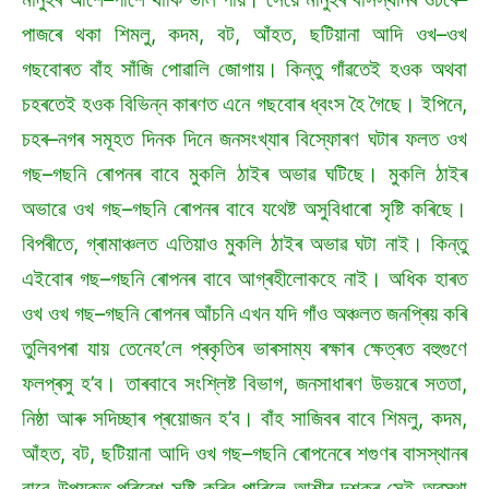
পাজৰে থকা শিমলু, কদম, বট, আঁহত, ছটিয়ানা আদি ওখ–ওখ
গছবোৰত বাঁহ সাঁজি পোৱালি জোগায়। কিন্তু গাঁৱতেই হওক অথবা
চহৰতেই হওক বিভিন্ন কাৰণত এনে গছবোৰ ধ্বংস হৈ গৈছে। ইপিনে,
চহৰ–নগৰ সমূহত দিনক দিনে জনসংখ্যাৰ বিস্ফোৰণ ঘটাৰ ফলত ওখ
গছ–গছনি ৰোপনৰ বাবে মুকলি ঠাইৰ অভাৱ ঘটিছে। মুকলি ঠাইৰ
অভাৱে ওখ গছ–গছনি ৰোপনৰ বাবে যথেষ্ট অসুবিধাৰো সৃষ্টি কৰিছে।
বিপৰীতে, গ্ৰামাঞ্চলত এতিয়াও মুকলি ঠাইৰ অভাৱ ঘটা নাই। কিন্তু
এইবোৰ গছ–গছনি ৰোপনৰ বাবে আগ্ৰহীলোকহে নাই। অধিক হাৰত
ওখ ওখ গছ–গছনি ৰোপনৰ আঁচনি এখন যদি গাঁও অঞ্চলত জনপ্ৰিয় কৰি
তুলিবপৰা যায় তেনেহ’লে প্ৰকৃতিৰ ভাৰসাম্য ৰক্ষাৰ ক্ষেত্ৰত বহুগুণে
ফলপ্ৰসু হ’ব। তাৰবাবে সংশ্লিষ্ট বিভাগ, জনসাধাৰণ উভয়ৰে সততা,
নিষ্ঠা আৰু সদিচ্ছাৰ প্ৰয়োজন হ’ব। বাঁহ সাজিবৰ বাবে শিমলু, কদম,
আঁহত, বট, ছটিয়ানা আদি ওখ গছ–গছনি ৰোপনেৰে শগুণৰ বাসস্থানৰ
বাবে উপযুক্ত পৰিৱেশ সৃষ্টি কৰিব পাৰিলে আশীৰ দশকৰ সেই অৱস্থা