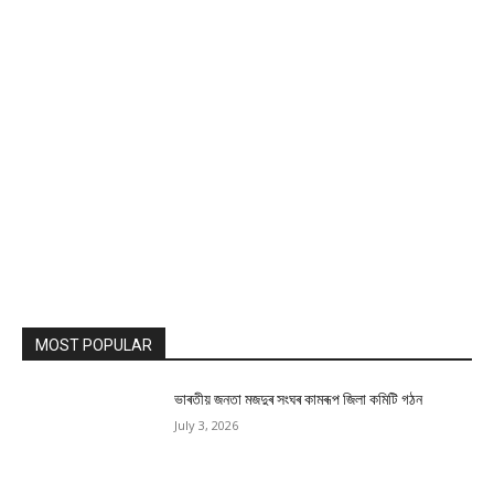
MOST POPULAR
ভাৰতীয় জনতা মজদুৰ সংঘৰ কামৰূপ জিলা কমিটি গঠন
July 3, 2026