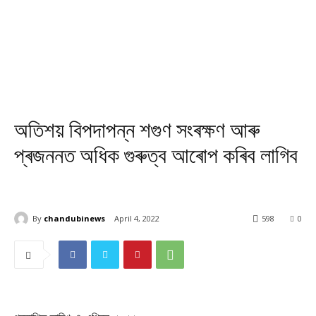
অতিশয় বিপদাপন্ন শগুণ সংৰক্ষণ আৰু
প্ৰজননত অধিক গুৰুত্ব আৰোপ কৰিব লাগিব
By
chandubinews
April 4, 2022
598
0