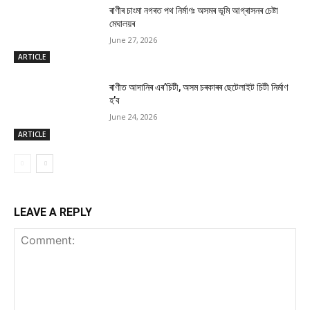
ৰাণীৰ চাংমা নগৰত পথ নিৰ্মাণঃ অসমৰ ভূমি আগ্ৰাসনৰ চেষ্টা
মেঘালয়ৰ
June 27, 2026
ARTICLE
ৰাণীত আদানিৰ এৰ’চিটী, অসম চৰকাৰৰ ছেটেলাইট চিটী নিৰ্মাণ
হ’ব
June 24, 2026
ARTICLE
LEAVE A REPLY