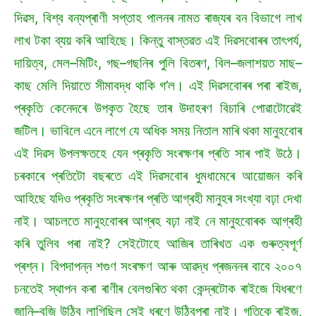
দিৱস, বিশ্ব বন্যপ্ৰাণী সপ্তাহ পালনৰ নামত ৰাজ্যৰ বন বিভাগে লাখ
লাখ টকা ব্যয় কৰি আহিছে। কিন্তু বাস্তৱত এই দিৱসবোৰৰ তাৎপৰ্য,
দায়িত্ব, মেল–মিটিং, গছ–গছনিৰ পুলি বিতৰণ, বিল–জলাশয়ত মাছ–
কাছ মেলি দিয়াতে সীমাবদ্ধ থাকি গ’ল। এই দিৱসবোৰৰ পৰা ৰাইজ,
প্ৰকৃতি কেনেদৰে উপকৃত হৈছে তাৰ উদাহৰণ বিচাৰি পোৱাটোৱেই
জটিল। ভাবিলে এনে লাগে যে অধিক সময় নিতাল মাৰি থকা মানুহবোৰ
এই দিৱস উপলক্ষতহে যেন প্ৰকৃতি সংৰক্ষণৰ প্ৰতি সাৰ পাই উঠে।
চৰকাৰে প্ৰতিটো বছৰতে এই দিৱসবোৰ ধুমধামেৰে আয়োজন কৰি
আহিছে যদিও প্ৰকৃতি সংৰক্ষণৰ প্ৰতি আগ্ৰহী মানুহৰ সংখ্যা বঢ়া দেখা
নাই। আচলতে মানুহবোৰৰ আগ্ৰহ বঢ়া নাই নে মানুহবোৰক আগ্ৰহী
কৰি তুলিব পৰা নাই? সেইটোহে আজিৰ তাৰিখত এক গুৰুত্বপূৰ্ণ
প্ৰশ্ন। বিপদাপন্ন শগুণ সংৰক্ষণ আৰু আৱদ্ধ প্ৰজননৰ বাবে ২০০৭
চনতেই স্থাপন কৰা ৰাণীৰ বেলগুৰিত থকা কেন্দ্ৰটোক ৰাইজে যিধৰণে
জানি–বুজি উঠিব লাগিছিল সেই ধৰণে উঠিবপৰা নাই। গতিকে ৰাইজ,