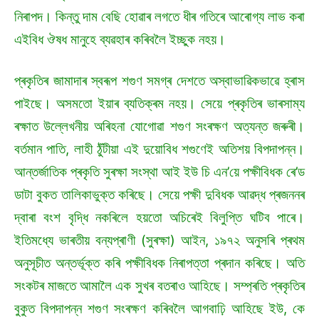
নিৰাপদ। কিন্তু দাম বেছি হোৱাৰ লগতে ধীৰ গতিৰে আৰোগ্য লাভ কৰা
এইবিধ ঔষধ মানুহে ব্যৱহাৰ কৰিবলৈ ইচ্ছুক নহয়।
প্ৰকৃতিৰ জামাদাৰ স্বৰূপ শগুণ সমগ্ৰ দেশতে অস্বাভাৱিকভাৱে হ্ৰাস
পাইছে। অসমতো ইয়াৰ ব্যতিক্ৰম নহয়। সেয়ে প্ৰকৃতিৰ ভাৰসাম্য
ৰক্ষাত উল্লেখনীয় অৰিহনা যোগোৱা শগুণ সংৰক্ষণ অত্যন্ত জৰুৰী।
বৰ্তমান পাতি, লাহী ঠুঁটীয়া এই দুয়োবিধ শগুণেই অতিশয় বিপদাপন্ন।
আন্তৰ্জাতিক প্ৰকৃতি সুৰক্ষা সংস্থা আই ইউ চি এন’য়ে পক্ষীবিধক ৰে’ড
ডাটা বুকত তালিকাভুক্ত কৰিছে। সেয়ে পক্ষী দুবিধক আৱদ্ধ প্ৰজননৰ
দ্বাৰা বংশ বৃদ্ধি নকৰিলে হয়তো অচিৰেই বিলুপ্তি ঘটিব পাৰে।
ইতিমধ্যে ভাৰতীয় বন্যপ্ৰাণী (সুৰক্ষা) আইন, ১৯৭২ অনুসৰি প্ৰথম
অনুসূচীত অন্তৰ্ভূক্ত কৰি পক্ষীবিধক নিৰাপত্তা প্ৰদান কৰিছে। অতি
সংকটৰ মাজতে আমালৈ এক সুখৰ বতৰাও আহিছে। সম্প্ৰতি প্ৰকৃতিৰ
বুকুত বিপদাপন্ন শগুণ সংৰক্ষণ কৰিবলৈ আগবাঢ়ি আহিছে ইউ, কে