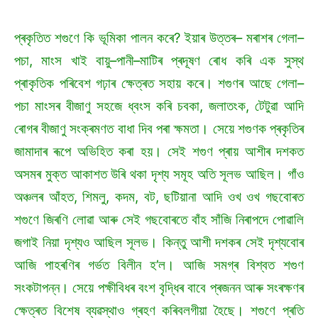
প্ৰকৃতিত শগুণে কি ভূমিকা পালন কৰে? ইয়াৰ উত্তৰ– মৰাশৰ গেলা–
পচা, মাংস খাই বায়ু–পানী–মাটিৰ প্ৰদূষণ ৰোধ কৰি এক সুস্থ
প্ৰাকৃতিক পৰিবেশ গঢ়াৰ ক্ষেত্ৰত সহায় কৰে। শগুণৰ আছে গেলা–
পচা মাংসৰ বীজাণু সহজে ধ্বংস কৰি চবকা, জলাতংক, টেটুৱা আদি
ৰোগৰ বীজাণু সংক্ৰমণত বাধা দিব পৰা ক্ষমতা। সেয়ে শগুণক প্ৰকৃতিৰ
জামাদাৰ ৰূপে অভিহিত কৰা হয়। সেই শগুণ প্ৰায় আশীৰ দশকত
অসমৰ মুক্ত আকাশত উৰি থকা দৃশ্য সমূহ অতি সূলভ আছিল। গাঁও
অঞ্চলৰ আঁহত, শিমলু, কদম, বট, ছটিয়ানা আদি ওখ ওখ গছবোৰত
শগুণে জিৰণি লোৱা আৰু সেই গছবোৰতে বাঁহ সাঁজি নিৰাপদে পোৱালি
জগাই নিয়া দৃশ্যও আছিল সূলভ। কিন্তু আশী দশকৰ সেই দৃশ্যবোৰ
আজি পাহৰণিৰ গৰ্ভত বিলীন হ’ল। আজি সমগ্ৰ বিশ্বত শগুণ
সংকটাপন্ন। সেয়ে পক্ষীবিধৰ বংশ বৃদ্ধিৰ বাবে প্ৰজনন আৰু সংৰক্ষণৰ
ক্ষেত্ৰত বিশেষ ব্যৱস্থাও গ্ৰহণ কৰিবলগীয়া হৈছে। শগুণে প্ৰতি