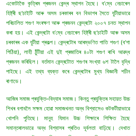
একোটাকৈ কৃত্ৰিম প্ৰজনন কেন্দ্ৰ স্থাপন হৈছে। ব’ম্বে নেচাৰেল
হিষ্ট্ৰী ছ’চাইটি আৰু অসম চৰকাৰৰ বন বিভাগৰ সৈতে যুটীয়াভাৱে
পৰিচালিত শগুণ সংৰক্ষণ আৰু প্ৰজনন কেন্দ্ৰটো ২০০৭ চনত স্থাপন
কৰা হয়। এই কেন্দ্ৰটো ব’ম্বে নেচাৰেল হিষ্ট্ৰী ছ’চাইটি আৰু অসম
চৰকাৰৰ এক যুটীয়া প্ৰকল্প। কেন্দ্ৰটোৰ আৰম্ভণিত পাতি শগুণ (ব’গা
পিঠিয়া), লাহী ঠুঁটীয়া এই দুই প্ৰজাতিৰ ৪০টা শগুণ ৰাখি আৱদ্ধ
প্ৰজনন কৰিছিল। বৰ্তমান কেন্দ্ৰটোত শগুণৰ সংখ্যা ৬শ টালৈ বৃদ্ধি
পাইছে। এই তথ্য ব্যক্ত কৰে কেন্দ্ৰটোৰ মুখ্য বিজ্ঞানী শচীন
ৰাণাডে।
আজিৰ সমাজ প্ৰযুক্তি–বিদ্যাৰ সমাজ। কিন্তু প্ৰযুক্তিৰ সহায়ত উচ্চ
শিখৰ বগাবলৈ সক্ষম হোৱা সমাজখনত অন্ধ বিশ্বাসেও কটকটীয়াভাৱে
খোপনি পুতিছে। মানুহ যিমান উচ্চ শিক্ষাৰে শিক্ষিত হৈছে
সমান্তৰালভাৱে অন্ধ বিশ্বাসৰ প্ৰতিও দূৰ্বলতা বাঢ়িছে। দেখাত