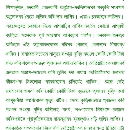
শিক্ষানুষ্ঠান, চৰকাৰী, বেচৰকাৰী অনুষ্ঠান–প্ৰতিষ্ঠানকো প্ৰকৃতি সংৰক্ষণ
আন্দোলনৰ সৈতে জড়িত কৰি ল’ব লাগিব। এয়াও চৰকাৰৰে দায়িত্ব।
এইক্ষেত্ৰত চৰকাৰে নিজে আগবাঢ়িব লাগিব নহ’লে কোনো আগ্ৰহী
ব্যক্তি, সংস্থাক পূৰ্ণ সহযোগ আগবঢ়াব লাগিব। চৰকাৰৰ গুৰুত্ব
অবিহনে এই আন্দোলনবোৰৰ পৰিসৰ পোষ্টাৰ, বেনাৰতে সীমাবদ্ধ
থাকিব। সমাজত সচেতন মানুহৰ সংখ্যা বৃদ্ধি নহ’লে কোটি কোটি টকা
খৰচ কৰি শগুণৰ আৱদ্ধ প্ৰজননৰ অৰ্থ নাথাকিব। যেতিয়ালৈকে সাধাৰণ
জনতাক সজাগ–সচেতন কৰি তুলিব পৰা নাযায় তেতিয়ালৈকে মৰাশত
কীটনাশক মিহলোৱা কাৰবাৰবোৰ চলিয়েই থাকিব। আৰু সেই
মৰাশবোৰ ভক্ষণ কৰি কোটি কোটি টকা ব্যয়েৰে প্ৰজনন বৃদ্ধি কৰা
আপুৰুগীয়া শগুণবোৰৰ মৃত্যু ঘটিব। সেয়ে কৃত্ৰিমভাৱে প্ৰজনন কৰি
শগুণৰ সংখ্যা বৃদ্ধি কৰিলেই নহ’ব, শগুণবোৰে নিৰাপদে চলাচল
কৰিবপৰাকৈ প্ৰাকৃতিকভাৱে বাসস্থানৰ ব্যৱস্থাও গঢ়ি তুলিব লাগিব।
প্ৰাকৃতিক সম্পদবোৰ নিজৰ বুলি যেতিয়ালৈকে মানুহৰ মনত চিন্তা এটা