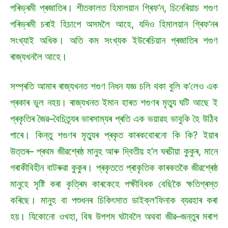
পৰিভ্ৰমী প্ৰজাতিৰ। শীতকালত হিমালয়ান গ্ৰিফ’ন, চিনেৰিয়াচ শগুণ
পৰিভ্ৰমী চৰাই হিচাপে অসমলৈ আহে, যদিও হিমালয়ান গ্ৰিফ’নৰ
সংখ্যাই অধিক। অতি কম সংখ্যক ইউৰেচিয়ান প্ৰজাতিৰ শগুণ
ৰাজ্যখনলৈ আহে।
সম্প্ৰতি আমাৰ ৰাজ্যখনত শগুণ নিধন যজ্ঞ চলি থকা বুলি ক’লেও এক
প্ৰকাৰ ভুল নহয়। ৰাজ্যখনত ইমান হাৰত শগুণৰ মৃত্যু ঘটি আছে ই
প্ৰকৃতিৰ জৈৱ–বৈচিত্ৰ্যৰ ভাৰসাম্যৰ প্ৰতি এক ভয়াৱহ ভাবুকি হৈ উঠিব
পাৰে। কিন্তু শগুণৰ মৃত্যুৰ প্ৰকৃত কাৰকবোৰনো কি কি? ইয়াৰ
উত্তৰ– প্ৰথম জীৱশ্ৰেষ্ঠ মানুহ আৰু দ্বিতীয় হ’ল ঘৰচীয়া কুকুৰ, মানে
গৰাকীবিহীন বাটৰুৱা কুকুৰ। প্ৰকৃততে প্ৰাকৃতিক কাৰকতকৈ জীৱশ্ৰেষ্ঠ
মানুহে সৃষ্টি কৰা কৃত্ৰিম কাৰকেহে পক্ষীবিধক বেছিকৈ ক্ষতিগ্ৰস্ত
কৰিছে। মানুহ বা পশুধনৰ চিকিৎসাত ডাইক্ল’ফিনাক ব্যৱহাৰ কৰা
হয়। যিকোনো ওখহা, বিষ উপশম ঘটাবলৈ অথবা জীৱ–জন্তুৰ মৰাশ