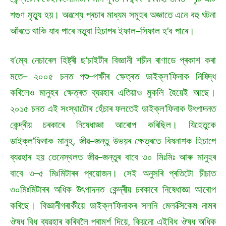
শগুণ মৃত্যু হয়। অৱশ্যে প্ৰচাৰ মাধ্যম সমূহৰ অজ্ঞাতে এনে বহু ঘটনা
আঁৰতে থাকি যাব পাৰে নতুবা হিচাপৰ ইফাল–সিফাল হ’ব পাৰে।
ব’ম্বে নেচাৰেল হিষ্ট্ৰী ছ’চাইটীৰ বিজ্ঞানী শচীন ৰাণাডে প্ৰকাশ কৰা
মতে– ২০০৫ চনত পশু–পক্ষীৰ ক্ষেত্ৰত ডাইক্ল’ফিনাক নিষিদ্ধ
কৰিলেও মানুহৰ ক্ষেত্ৰত ব্যৱহাৰ এতিয়াও মুকলি হৈয়েই আছে।
২০১৫ চনত এই সংস্থাটোৰ হেঁচাৰ ফলতেই ডাইক্ল’ফিনাক উৎপাদনত
কেন্দ্ৰীয় চৰকাৰে নিষেধাজ্ঞা আৰোপ কৰিছিল। যিহেতুকে
ডাইক্ল’ফিনাক মানুহ, জীৱ–জন্তু উভয়ৰ ক্ষেত্ৰতে বিষনাশক হিচাপে
ব্যৱহাৰ হয় তেনেস্থলত জীৱ–জন্তুৰ বাবে ৩০ মিঃমিঃ আৰু মানুহৰ
বাবে ৩–৫ মিঃমিটাৰৰ প্ৰয়োজন। সেই অনুসৰি প্ৰতিটো চীচাত
৩০মিঃমিটাৰৰ অধিক উৎপাদনত কেন্দ্ৰীয় চৰকাৰে নিষেধাজ্ঞা আৰোপ
কৰিছে। বিজ্ঞানীগৰাকীয়ে ডাইক্ল’ফিনাকৰ সলনি মেল’ক্সিকেম নামৰ
ঔষধ বিধ ব্যৱহাৰ কৰিবলৈ পৰামৰ্শ দিয়ে, কিয়নো এইবিধ ঔষধ অধিক