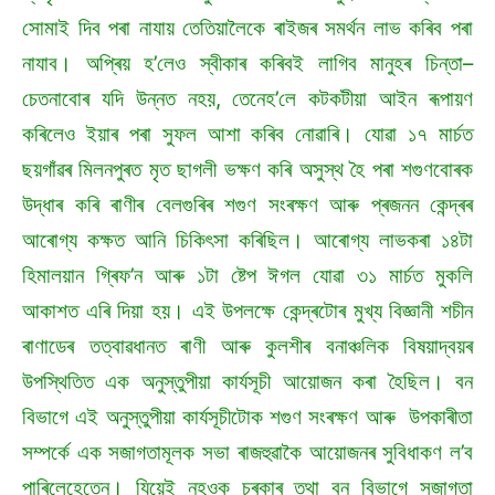
সোমাই দিব পৰা নাযায় তেতিয়ালৈকে ৰাইজৰ সমৰ্থন লাভ কৰিব পৰা
নাযাব। অপ্ৰিয় হ’লেও স্বীকাৰ কৰিবই লাগিব মানুহৰ চিন্তা–
চেতনাবোৰ যদি উন্নত নহয়, তেনেহ’লে কটকটীয়া আইন ৰূপায়ণ
কৰিলেও ইয়াৰ পৰা সুফল আশা কৰিব নোৱাৰি। যোৱা ১৭ মাৰ্চত
ছয়গাঁৱৰ মিলনপুৰত মৃত ছাগলী ভক্ষণ কৰি অসুস্থ হৈ পৰা শগুণবোৰক
উদ্ধাৰ কৰি ৰাণীৰ বেলগুৰিৰ শগুণ সংৰক্ষণ আৰু প্ৰজনন কেন্দ্ৰৰ
আৰোগ্য কক্ষত আনি চিকিৎসা কৰিছিল। আৰোগ্য লাভকৰা ১৪টা
হিমালয়ান গ্ৰিফ’ন আৰু ১টা ষ্টেপ ঈগল যোৱা ৩১ মাৰ্চত মুকলি
আকাশত এৰি দিয়া হয়। এই উপলক্ষে কেন্দ্ৰটোৰ মুখ্য বিজ্ঞানী শচীন
ৰাণাডেৰ তত্বাৱধানত ৰাণী আৰু কুলশীৰ বনাঞ্চলিক বিষয়াদ্বয়ৰ
উপস্থিতিত এক অনুস্তুপীয়া কাৰ্যসূচী আয়োজন কৰা হৈছিল। বন
বিভাগে এই অনুস্তুপীয়া কাৰ্যসূচীটোক শগুণ সংৰক্ষণ আৰু উপকাৰীতা
সম্পৰ্কে এক সজাগতামূলক সভা ৰাজহুৱাকৈ আয়োজনৰ সুবিধাকণ ল’ব
পাৰিলেহেতেন। যিয়েই নহওক চৰকাৰ তথা বন বিভাগে সজাগতা