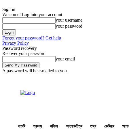
Sign in
Welcome! Log into your account
your username
your password
Forgot your password? Get help
Privacy Policy
Password recovery
Recover your password
your email
A password will be e-mailed to you.
Friday, August 7, 2026
Sign in / Join
Buy now!
বাতৰি
প্ৰবন্ধ
কবিতা
আলোকচিত্ৰ
তথ্য
কেৰিয়াৰ
আমাৰ