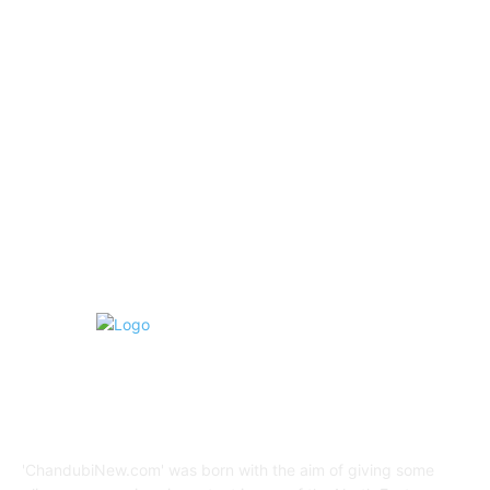
বাতৰি
1101
আলোকচিত্ৰ
535
NEWS
530
PHOTOGRAPHY
473
প্ৰবন্ধ
323
ARTICLE
298
বিজ্ঞাপন
52
ABOUT US
'ChandubiNew.com' was born with the aim of giving some