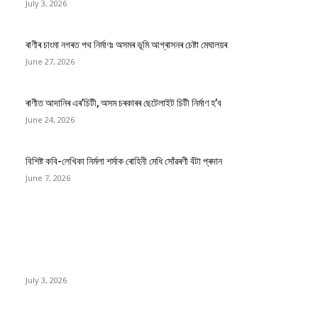
July 3, 2026
ৰাণীৰ চাংমা নগৰত পথ নিৰ্মাণঃ অসমৰ ভূমি আগ্ৰাসনৰ চেষ্টা মেঘালয়ৰ
June 27, 2026
ৰাণীত আদানিৰ এৰ’চিটী, অসম চৰকাৰৰ ছেটেলাইট চিটী নিৰ্মাণ হ’ব
June 24, 2026
বিশিষ্ট কবি-লেখিকা নিৰ্মলা শৰ্মাক ৰোহিনী মেধি সোঁৱৰণী বঁটা প্ৰদান
June 7, 2026
EDITOR PICKS
ভাৰতীয় জনতা মজদুৰ সংঘৰ কামৰূপ জিলা কমিটি গঠন
July 3, 2026