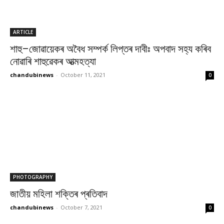
ARTICLE
শাহু–জোৱায়েকৰ অবৈধ সম্পৰ্ক লিপ্তৰ দাবীঃ অপবাদ সহ্য কৰিব
নোৱাৰি শাহুৱেকৰ আত্মহত্যা
chandubinews
-
October 11, 2021
0
PHOTOGRAPHY
জাতীয় মহিলা শক্তিৰ প্ৰতিবাদ
chandubinews
-
October 7, 2021
0