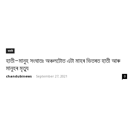
বাতৰি
হাতী–মানুহ সংঘাতঃ অঞ্চলটোত এটা মাহৰ ভিতৰত হাতী আৰু
মানুহৰ মৃত্যু
chandubinews
-
September 27, 2021
0