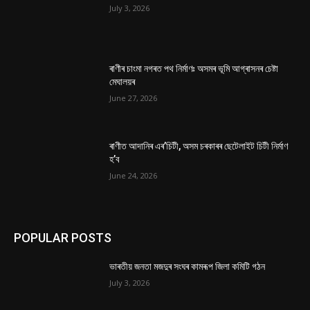
July 3, 2026
ৰাণীৰ চাংমা নগৰত পথ নিৰ্মাণঃ অসমৰ ভূমি আগ্ৰাসনৰ চেষ্টা
মেঘালয়ৰ
June 27, 2026
ৰাণীত আদানিৰ এৰ’চিটী, অসম চৰকাৰৰ ছেটেলাইট চিটী নিৰ্মাণ
হ’ব
June 24, 2026
POPULAR POSTS
ভাৰতীয় জনতা মজদুৰ সংঘৰ কামৰূপ জিলা কমিটি গঠন
July 3, 2026