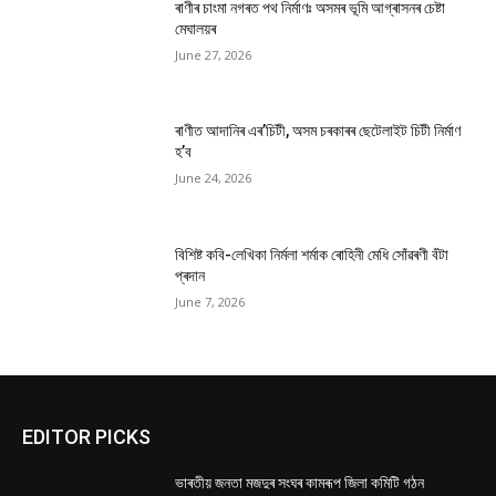
ৰাণীৰ চাংমা নগৰত পথ নিৰ্মাণঃ অসমৰ ভূমি আগ্ৰাসনৰ চেষ্টা
মেঘালয়ৰ
June 27, 2026
ৰাণীত আদানিৰ এৰ’চিটী, অসম চৰকাৰৰ ছেটেলাইট চিটী নিৰ্মাণ
হ’ব
June 24, 2026
বিশিষ্ট কবি-লেখিকা নিৰ্মলা শৰ্মাক ৰোহিনী মেধি সোঁৱৰণী বঁটা
প্ৰদান
June 7, 2026
EDITOR PICKS
ভাৰতীয় জনতা মজদুৰ সংঘৰ কামৰূপ জিলা কমিটি গঠন