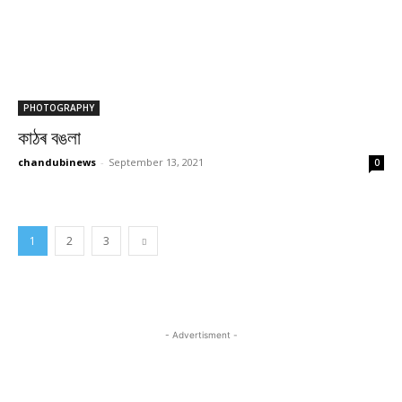
PHOTOGRAPHY
কাঠৰ বঙলা
chandubinews
-
September 13, 2021
0
1
2
3
- Advertisment -