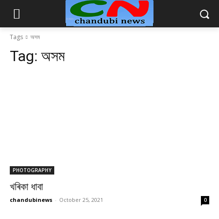
Tags
অসম
Tag:
অসম
PHOTOGRAPHY
খৰিকা ধাবা
chandubinews
-
October 25, 2021
0