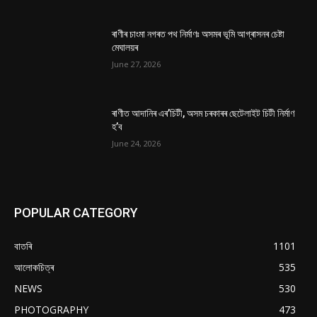
ৰাণীৰ চাংমা নগৰত পথ নিৰ্মাণঃ অসমৰ ভূমি আগ্ৰাসনৰ চেষ্টা
মেঘালয়ৰ
June 27, 2026
ৰাণীত আদানিৰ এৰ’চিটী, অসম চৰকাৰৰ ছেটেলাইট চিটী নিৰ্মাণ
হ’ব
June 24, 2026
POPULAR CATEGORY
বাতৰি
1101
আলোকচিত্ৰ
535
NEWS
530
PHOTOGRAPHY
473