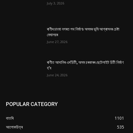
July 3, 2026
ৰাণীৰ চাংমা নগৰত পথ নিৰ্মাণঃ অসমৰ ভূমি আগ্ৰাসনৰ চেষ্টা
মেঘালয়ৰ
June 27, 2026
ৰাণীত আদানিৰ এৰ’চিটী, অসম চৰকাৰৰ ছেটেলাইট চিটী নিৰ্মাণ
হ’ব
June 24, 2026
POPULAR CATEGORY
বাতৰি
1101
আলোকচিত্ৰ
535