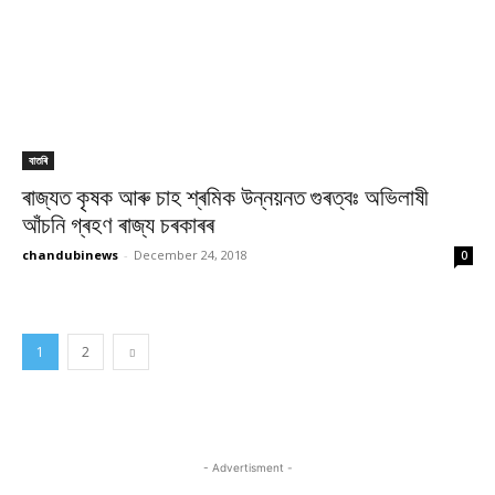
বাতৰি
ৰাজ্যত কৃষক আৰু চাহ শ্ৰমিক উন্নয়নত গুৰত্বঃ অভিলাষী
আঁচনি গ্ৰহণ ৰাজ্য চৰকাৰৰ
chandubinews
-
December 24, 2018
0
1
2
- Advertisment -