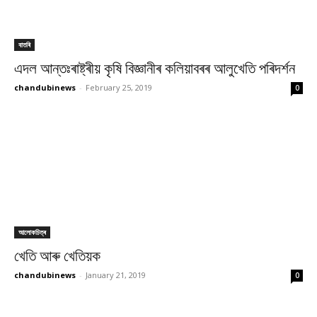
বাতৰি
এদল আন্তঃৰাষ্ট্ৰীয় কৃষি বিজ্ঞানীৰ কলিয়াবৰৰ আলুখেতি পৰিদৰ্শন
chandubinews
-
February 25, 2019
0
আলোকচিত্ৰ
খেতি আৰু খেতিয়ক
chandubinews
-
January 21, 2019
0