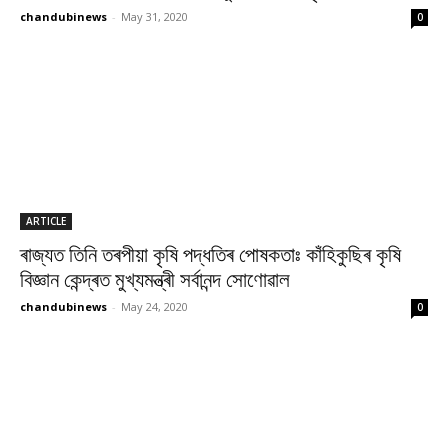
chandubinews
-
May 31, 2020
0
ARTICLE
ৰাজ্যত তিনি তৰপীয়া কৃষি পদ্ধতিৰ পোষকতাঃ কাঁহিকুছিৰ কৃষি
বিজ্ঞান কেন্দ্ৰত মুখ্যমন্ত্ৰী সৰ্বানন্দ সোণোৱাল
chandubinews
-
May 24, 2020
0