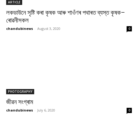
ARTICLE
লকডাউনে সৃষ্টি কৰা কৃষক আৰু শাওঁণৰ পথাৰত ব্যস্ত কৃষক–
ৰোৱনীসকল
chandubinews
-
August 3, 2020
0
PHOTOGRAPHY
জীৱন সংগ্ৰাম
chandubinews
-
July 6, 2020
0