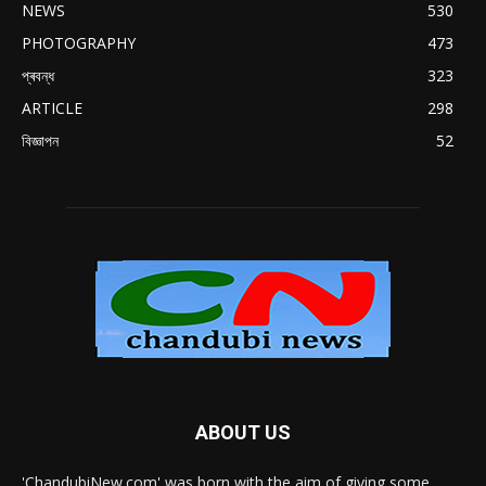
NEWS
530
PHOTOGRAPHY
473
প্ৰবন্ধ
323
ARTICLE
298
বিজ্ঞাপন
52
ABOUT US
'ChandubiNew.com' was born with the aim of giving some