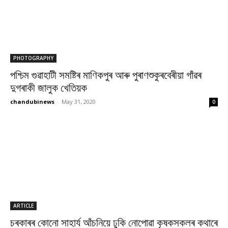
PHOTOGRAPHY
পশ্চিম গুৱাহাটী সমষ্টিৰ মাণিকপুৰ আৰু পুৰাণশুকুৰবেৰীয়া গাঁৱৰ
দুগৰাকী জালুক খেতিয়ক
chandubinews
-
May 31, 2020
0
ARTICLE
চৰকাৰৰ কোনো সাহাৰ্য আঁচনিয়ে ঢুকি নোপোৱা কৃষকসকলৰ কথাৰে