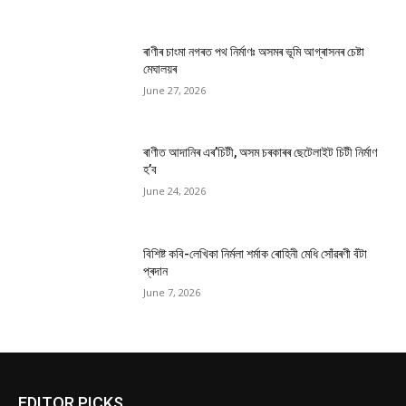
ৰাণীৰ চাংমা নগৰত পথ নিৰ্মাণঃ অসমৰ ভূমি আগ্ৰাসনৰ চেষ্টা
মেঘালয়ৰ
June 27, 2026
ৰাণীত আদানিৰ এৰ’চিটী, অসম চৰকাৰৰ ছেটেলাইট চিটী নিৰ্মাণ
হ’ব
June 24, 2026
বিশিষ্ট কবি-লেখিকা নিৰ্মলা শৰ্মাক ৰোহিনী মেধি সোঁৱৰণী বঁটা
প্ৰদান
June 7, 2026
EDITOR PICKS