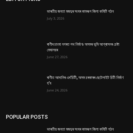
ভাৰতীয় জনতা মজদুৰ সংঘৰ কামৰূপ জিলা কমিটি গঠন
July 3, 2026
ৰাণীৰ চাংমা নগৰত পথ নিৰ্মাণঃ অসমৰ ভূমি আগ্ৰাসনৰ চেষ্টা
মেঘালয়ৰ
June 27, 2026
ৰাণীত আদানিৰ এৰ’চিটী, অসম চৰকাৰৰ ছেটেলাইট চিটী নিৰ্মাণ
হ’ব
June 24, 2026
POPULAR POSTS
ভাৰতীয় জনতা মজদুৰ সংঘৰ কামৰূপ জিলা কমিটি গঠন