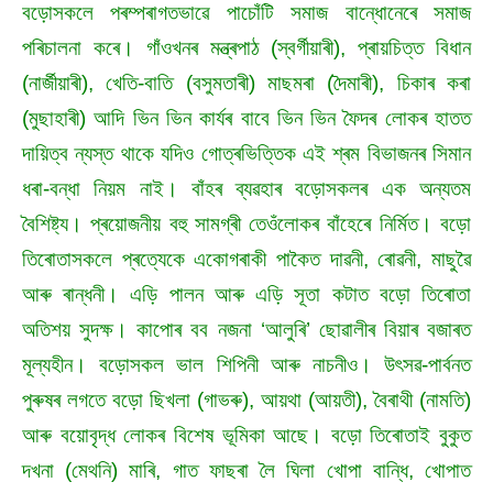
বড়োসকলে পৰম্পৰাগতভাৱে পাচোঁটি সমাজ বান্ধোনেৰে সমাজ
পৰিচালনা কৰে। গাঁওখনৰ মন্ত্ৰপাঠ (স্বৰ্গীয়াৰী), প্ৰায়চিত্ত বিধান
(নাৰ্জীয়াৰী), খেতি-বাতি (বসুমতাৰী) মাছমৰা (দৈমাৰী), চিকাৰ কৰা
(মুছাহাৰী) আদি ভিন ভিন কাৰ্যৰ বাবে ভিন ভিন ফৈদৰ লোকৰ হাতত
দায়িত্ব ন্যস্ত থাকে যদিও গোত্ৰভিত্তিক এই শ্ৰম বিভাজনৰ সিমান
ধৰা-বন্ধা নিয়ম নাই। বাঁহৰ ব্যৱহাৰ বড়োসকলৰ এক অন্যতম
বৈশিষ্ট্য। প্ৰয়োজনীয় বহু সামগ্ৰী তেওঁলোকৰ বাঁহেৰে নিৰ্মিত। বড়ো
তিৰোতাসকলে প্ৰত্যেকে একোগৰাকী পাকৈত দাৱনী, ৰোৱনী, মাছুৱৈ
আৰু ৰান্ধনী। এড়ি পালন আৰু এড়ি সূতা কটাত বড়ো তিৰোতা
অতিশয় সুদক্ষ। কাপোৰ বব নজনা ‘আলুৰি’ ছোৱালীৰ বিয়াৰ বজাৰত
মূল্যহীন। বড়োসকল ভাল শিপিনী আৰু নাচনীও। উৎসৱ-পাৰ্বনত
পুৰুষৰ লগতে বড়ো ছিখলা (গাভৰু), আয়থা (আয়তী), বৈৰাথী (নামতি)
আৰু বয়োবৃদ্ধ লোকৰ বিশেষ ভূমিকা আছে। বড়ো তিৰোতাই বুকুত
দখনা (মেথনি) মাৰি, গাত ফাছৰা লৈ ঘিলা খোপা বান্ধি, খোপাত