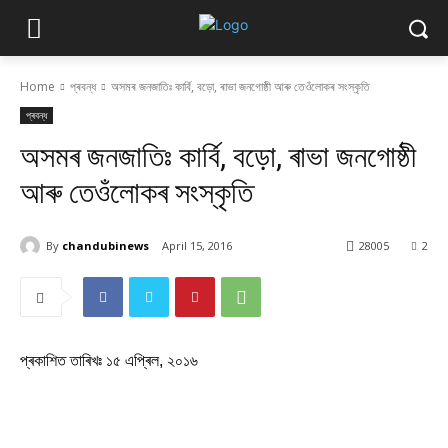
Home
প্ৰবন্ধ
অসমৰ জনজাতিঃ কাৰ্বি, বড়ো, ৰাভা জনগোষ্ঠী আৰু তেওঁলোকৰ সংস্কৃতি
প্ৰবন্ধ
অসমৰ জনজাতিঃ কাৰ্বি, বড়ো, ৰাভা জনগোষ্ঠী
আৰু তেওঁলোকৰ সংস্কৃতি
By
chandubinews
April 15, 2016
28005
2
প্ৰকাশিত তাৰিখঃ ১৫ এপ্ৰিল, ২০১৬