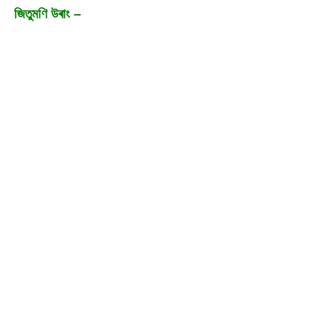
জিতুমণি উৰাং –