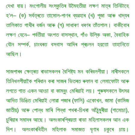
দেখা যায়। মংগোলীয় সংস্কৃতিৰ উমৈহতীয়া লক্ষণ মাত্ৰ তিনিটাহে
হ’ল– (ক) সৰ্বত্ৰতে তামোল-পাণৰ ব্যৱহাৰ (খ) পূজা আৰু খাদ্যৰ
তালিকাত গাখীৰ বৰ্জন আৰু (গ) সাধাৰণ ধৰণৰ তাঁতশাল। বাকীবোৰ
লক্ষণ যেনে– পৰ্বতীয়া অংশত বাসস্থান, গাঁও উল্কি অকা, বৈবাহিক
যৌন সম্পৰ্ক, চাংঘৰত বসবাস আদিৰ প্ৰচলন হয়তো তাহানিতে
আছিল।
সাজপাৰৰ ক্ষেত্ৰত ৰাভাসকলৰ বৈশিষ্ট্য মন কৰিবলগীয়া। নাৰীসকলে
তিনিখলপীয়াকৈ পৰিধান কৰা সাজৰ ভিতৰত ৰুফান বা লেমাফোটা আৰু
লগতে গাত একন আংচা বা কাম্বুং মেৰিয়াই লয়। পুৰুষসকলে উৎসৱ
আদিত ডিঙিত মেৰিয়াই লোৱা পজাৰ (ফালি) একোখন, জামা (কামিজ
জাতীয়) আৰু পোন্ধ মাৰি পিন্ধা পখৰা-চিখৰা আঁঠুমুৰীয়া (গামোচা),
চুৰিয়াৰ সমাদৰ আছে। অলংকাৰপ্ৰিয়তা ৰাভা মহিলাসকলৰ আন এক
দিশ। অলংকাৰবিহীন মহিলাক সমাজত ঘৃণাৰ চকুৰে চায়।