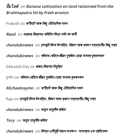
ปั้มไลค์
Banana cultivation on land reclaimed from the
on
Brahmaputra hit by fresh erosion
ৰাণীহাট আৰু কিছু ঐতিহাসিক সমল
Prakash
on
Read
নৱোদয় বিদ্যালয় সমিতিত ভিন্ন বৰ্গৰ পদ খালী
on
chandubinews
চানডুবি বিলৰ উৎপত্তি, বিৱৰণ আৰু ভ্ৰমণ সম্বন্ধনীয় কিছু তথ্য
on
chandubinews
পদিনাৰ খেতিৰে জীৱন সুৰভিত হোৱা অসমৰ কৃষকসকল
on
ৰাজহ বিভাগত নিযুক্তি
Debasish Dey
on
পদিনাৰ খেতিৰে জীৱন সুৰভিত হোৱা অসমৰ কৃষকসকল
কুলদীপ
on
Michaeloxymn
ৰাণীহাট আৰু কিছু ঐতিহাসিক সমল
on
চানডুবি বিলৰ উৎপত্তি, বিৱৰণ আৰু ভ্ৰমণ সম্বন্ধনীয় কিছু তথ্য
Raju
on
chandubinews
অতুল তামুলীৰ কবিতা
on
Tory
অতুল তামুলীৰ কবিতা
on
chandubinews
বিপন্ন চেনীপুঠি মাছৰ সংৰক্ষণ– সাফল্যৰ এক প্ৰতিবেদন
on