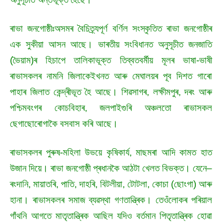
ৰাভা জনগোষ্ঠীঃঅসমৰ বৈচিত্ৰ্যপূৰ্ণ বৰ্ণিল সংস্কৃতিত ৰাভা জনগোষ্ঠীৰ
এক সুকীয়া আসন আছে। ভাৰতীয় সংবিধানত অনুসূচীত জনজাতি
(ভৈয়াম)ৰ হিচাপে তালিকাভূক্ত তিব্বতবৰ্মীয় মূলৰ ভাষা-ভাষী
ৰাভাসকলৰ নামনি জিলাকেইখনত আৰু মেঘালয়ৰ পূব দিশত গাৰো
পাহাৰ জিলাত কেন্দ্ৰীভূত হৈ আছে। শিৱসাগৰ, লক্ষীমপুৰ, দৰং আৰু
পশ্চিমবংগৰ কোচবিহাৰ, জলপাইগুৰি অঞ্চলতো ৰাভাসকল
ছেগাছোৰোগাকৈ বসবাস কৰি আছে।
ৰাভাসকলৰ পুৰুষ-মহিলা উভয়ে কৃষিকাৰ্য, মাছমৰা আদি কামত হাত
উজান দিয়ে। ৰাভা জনগোষ্ঠী প্ৰধানকৈ আঠটা খেলত বিভক্ত। যেনে–
ৰংদানি, মায়াতৰি, পাতি, দাহৰি, বিটলীয়া, টোটলা, কোচা (ছোংগা) আৰু
হানা। ৰাভাসকলৰ সমাজ ব্যৱস্থা গণতান্ত্ৰিক। তেওঁলোকৰ পৰিয়াল
গাঁথনি আগতে মাতৃতান্ত্ৰিক আছিল যদিও বৰ্তমান পিতৃতান্ত্ৰিক হোৱা