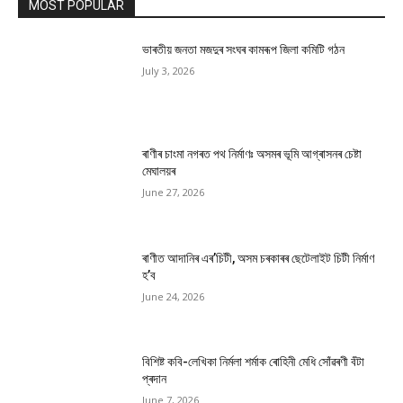
MOST POPULAR
ভাৰতীয় জনতা মজদুৰ সংঘৰ কামৰূপ জিলা কমিটি গঠন
July 3, 2026
ৰাণীৰ চাংমা নগৰত পথ নিৰ্মাণঃ অসমৰ ভূমি আগ্ৰাসনৰ চেষ্টা
মেঘালয়ৰ
June 27, 2026
ৰাণীত আদানিৰ এৰ’চিটী, অসম চৰকাৰৰ ছেটেলাইট চিটী নিৰ্মাণ
হ’ব
June 24, 2026
বিশিষ্ট কবি-লেখিকা নিৰ্মলা শৰ্মাক ৰোহিনী মেধি সোঁৱৰণী বঁটা
প্ৰদান
June 7, 2026