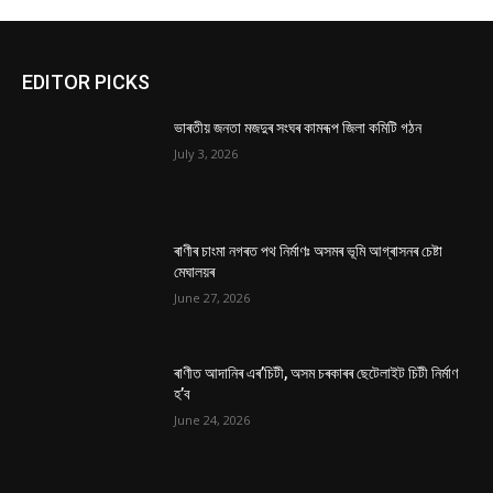
EDITOR PICKS
ভাৰতীয় জনতা মজদুৰ সংঘৰ কামৰূপ জিলা কমিটি গঠন
July 3, 2026
ৰাণীৰ চাংমা নগৰত পথ নিৰ্মাণঃ অসমৰ ভূমি আগ্ৰাসনৰ চেষ্টা
মেঘালয়ৰ
June 27, 2026
ৰাণীত আদানিৰ এৰ’চিটী, অসম চৰকাৰৰ ছেটেলাইট চিটী নিৰ্মাণ
হ’ব
June 24, 2026