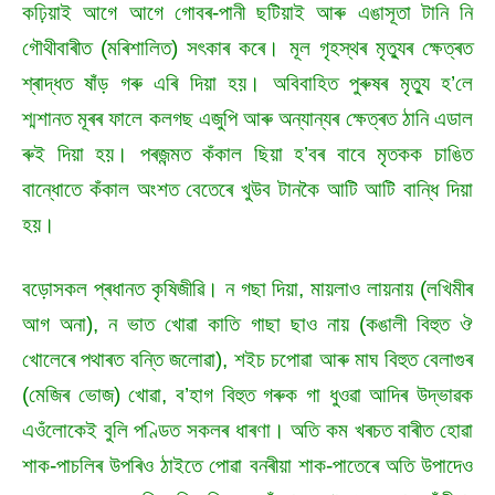
কঢ়িয়াই আগে আগে গোবৰ-পানী ছটিয়াই আৰু এঙাসূতা টানি নি
গৌথীবাৰীত (মৰিশালিত) সৎকাৰ কৰে। মূল গৃহস্থৰ মৃত্যুৰ ক্ষেত্ৰত
শ্ৰাদ্ধত ষাঁড় গৰু এৰি দিয়া হয়। অবিবাহিত পুৰুষৰ মৃত্যু হ’লে
শ্মশানত মূৰৰ ফালে কলগছ এজুপি আৰু অন্যান্যৰ ক্ষেত্ৰত ঠানি এডাল
ৰুই দিয়া হয়। পৰজন্মত কঁকাল ছিয়া হ’বৰ বাবে মৃতকক চাঙিত
বান্ধোতে কঁকাল অংশত বেতেৰে খুউব টানকৈ আটি আটি বান্ধি দিয়া
হয়।
বড়োসকল প্ৰধানত কৃষিজীৱি। ন গছা দিয়া, মায়লাও লায়নায় (লখিমীৰ
আগ অনা), ন ভাত খোৱা কাতি গাছা ছাও নায় (কঙালী বিহুত ঔ
খোলেৰে পথাৰত বন্তি জলোৱা), শইচ চপোৱা আৰু মাঘ বিহুত বেলাগুৰ
(মেজিৰ ভোজ) খোৱা, ব’হাগ বিহুত গৰুক গা ধুওৱা আদিৰ উদ্ভাৱক
এওঁলোকেই বুলি পণ্ডিত সকলৰ ধাৰণা। অতি কম খৰচত বাৰীত হোৱা
শাক-পাচলিৰ উপৰিও ঠাইতে পোৱা বনৰীয়া শাক-পাতেৰে অতি উপাদেও