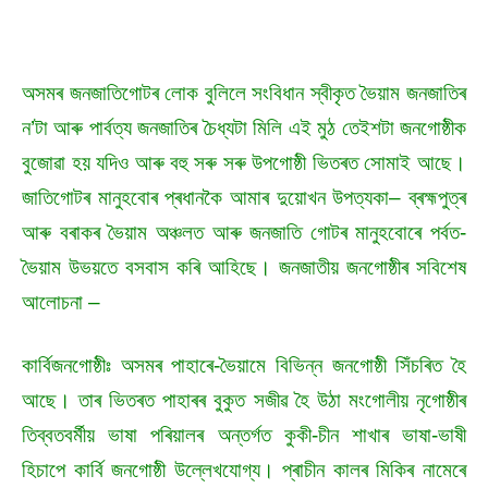
অসমৰ জনজাতিগোটৰ লোক বুলিলে সংবিধান স্বীকৃত ভৈয়াম জনজাতিৰ
ন’টা আৰু পাৰ্বত্য জনজাতিৰ চৈধ্যটা মিলি এই মুঠ তেইশটা জনগোষ্ঠীক
বুজোৱা হয় যদিও আৰু বহু সৰু সৰু উপগোষ্ঠী ভিতৰত সোমাই আছে।
জাতিগোটৰ মানুহবোৰ প্ৰধানকৈ আমাৰ দুয়োখন উপত্যকা– ব্ৰহ্মপুত্ৰ
আৰু বৰাকৰ ভৈয়াম অঞ্চলত আৰু জনজাতি গোটৰ মানুহবোৰে পৰ্বত-
ভৈয়াম উভয়তে বসবাস কৰি আহিছে। জনজাতীয় জনগোষ্ঠীৰ সবিশেষ
আলোচনা –
কাৰ্বিজনগোষ্ঠীঃ অসমৰ পাহাৰে-ভৈয়ামে বিভিন্ন জনগোষ্ঠী সিঁচৰিত হৈ
আছে। তাৰ ভিতৰত পাহাৰৰ বুকুত সজীৱ হৈ উঠা মংগোলীয় নৃগোষ্ঠীৰ
তিব্বতবৰ্মীয় ভাষা পৰিয়ালৰ অন্তৰ্গত কুকী-চীন শাখাৰ ভাষা-ভাষী
হিচাপে কাৰ্বি জনগোষ্ঠী উল্লেখযোগ্য। প্ৰাচীন কালৰ মিকিৰ নামেৰে