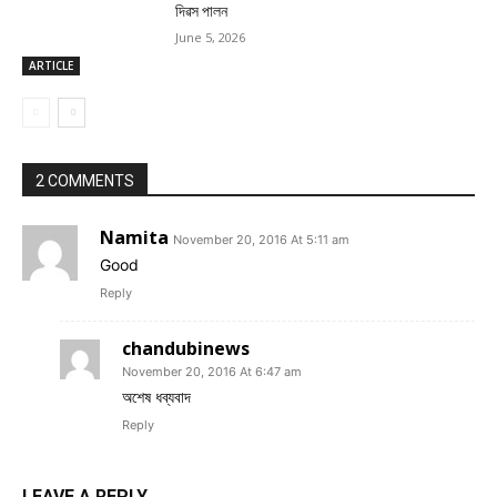
দিৱস পালন
June 5, 2026
ARTICLE
2 COMMENTS
Namita
November 20, 2016 At 5:11 am
Good
Reply
chandubinews
November 20, 2016 At 6:47 am
অশেষ ধব্যবাদ
Reply
LEAVE A REPLY