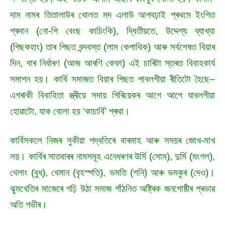
দাম নামৰ তিতালাউৰ খোলত মদ এলাউ আগবঢ়াই প্ৰথমে ইংগিত
প্ৰদান (নো-পি বেংছ কাচিংকি), দ্বিতীয়তে, উদ্দেশ্য ব্যাখ্যা
(পিছকহাং) তাৰ পিছত বন্দবস্ত (লাম কেপাথিক) আৰু সৰ্বশেষত বিয়াৰ
দিন, বাৰ নিৰ্ধাৰণ (আজ আৰণি কেফা) এই চাৰিটা স্তৰত বিবাহকাৰ্য
সমাপন হয়। কাৰ্বি সমাজত বিয়াৰ পিছত পাবলগীয়া ৰীতিটো হৈছে–
এগৰাকী বিবাহিতা স্ত্ৰীয়ে সদায় গিৰিয়েকৰ আগে আগে যাবলগীয়া
হোৱাটো, যাক বোলা হয় ‘কাচাৰ্বি’ প্ৰথা।
কাৰ্বিসকলে নিজৰ সুকীয়া পদ্ধতিৰে বাৰমাহ আৰু সময়ৰ জোখ-মাখ
লয়। কাৰ্বিৰ সাতবাৰৰ নামসমূহ এনেধৰণৰ উৰ্মি (সোম), দুৰ্মি (মংগল),
থেলাং (বুধ), থেমান (বৃহস্পতি), ভমতি (শনি) আৰু ভমকুৰ (দেও)।
ঝুমখেতিৰ মাজেৰে গঢ়ি উঠা সমাজ গাঁঠনিত অষ্ট্ৰিক জনগোষ্ঠীৰ প্ৰভাৱ
অতি গভীৰ।