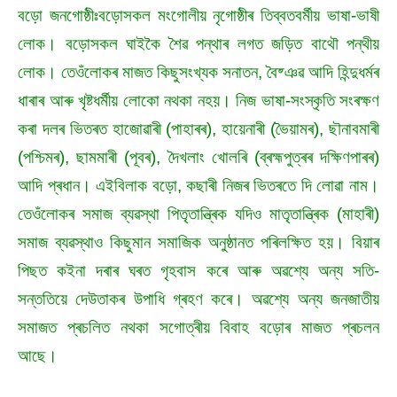
বড়ো জনগোষ্ঠীঃবড়োসকল মংগোলীয় নৃগোষ্ঠীৰ তিব্বতবৰ্মীয় ভাষা-ভাষী
লোক। বড়োসকল ঘাইকৈ শৈৱ পন্থাৰ লগত জড়িত বাথৌ পন্থীয়
লোক। তেওঁলোকৰ মাজত কিছুসংখ্যক সনাতন, বৈষ্ঞৱ আদি হিন্দুধৰ্মৰ
ধাৰাৰ আৰু খৃষ্টধৰ্মীয় লোকো নথকা নহয়। নিজ ভাষা-সংস্কৃতি সংৰক্ষণ
কৰা দলৰ ভিতৰত হাজোৱাৰী (পাহাৰৰ), হায়েনাৰী (ভৈয়ামৰ), ছৗনাবমাৰী
(পশ্চিমৰ), ছামমাৰী (পূবৰ), দৈখলাং খোলৰি (ব্ৰহ্মপুত্ৰৰ দক্ষিণপাৰৰ)
আদি প্ৰধান। এইবিলাক বড়ো, কছাৰী নিজৰ ভিতৰতে দি লোৱা নাম।
তেওঁলোকৰ সমাজ ব্যৱস্থা পিতৃতান্ত্ৰিক যদিও মাতৃতান্ত্ৰিক (মাহাৰী)
সমাজ ব্যৱস্থাও কিছুমান সমাজিক অনুষ্ঠানত পৰিলক্ষিত হয়। বিয়াৰ
পিছত কইনা দৰাৰ ঘৰত গৃহবাস কৰে আৰু অৱশ্যে অন্য সতি-
সন্ততিয়ে দেউতাকৰ উপাধি গ্ৰহণ কৰে। অৱশ্যে অন্য জনজাতীয়
সমাজত প্ৰচলিত নথকা সগোত্ৰীয় বিবাহ বড়োৰ মাজত প্ৰচলন
আছে।