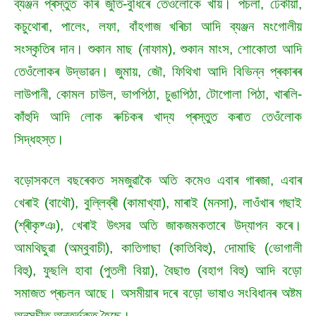
ব্যঞ্জন প্ৰস্তুত কৰি জুতি-বুধিৰে তেওঁলোকে খায়। পচলা, ঢেঁকীয়া,
কচুথোৰা, পালেং, লফা, বাঁহগাজ খৰিচা আদি ব্যঞ্জন মংগোলীয়
সংস্কৃতিৰ দান। শুকান মাছ (নাফাম), শুকান মাংস, শোকোতা আদি
তেওঁলোকৰ উদ্ভাৱন। জুমায়, জৌ, ফিথিখা আদি বিভিন্ন প্ৰকাৰৰ
লাউপানী, কোমল চাউল, ভাপপিঠা, চুঙাপিঠা, টোপোলা পিঠা, খাৰলি-
কাঁহুদি আদি লোক ৰুচিকৰ খাদ্য প্ৰস্তুত কৰাত তেওঁলোক
সিদ্ধহস্ত।
বড়োসকলে বছৰেকত সমজুৱাকৈ অতি কমেও এবাৰ গাৰজা, এবাৰ
খেৰাই (বাথৌ), বুল্লিব্ৰী (কামাখ্যা), মাৰাই (মনসা), লাওঁখাৰ গছাই
(শ্ৰীকৃষ্ঞ), খেৰাই উৎসৱ অতি জাকজমকতাৰে উদ্‌যাপন কৰে।
আমথিছুৱা (অম্বুবাচী), কাতিগাছা (কাতিবিহু), দোমাছি (ভোগালী
বিহু), ফুছলি হাবা (পুতলী বিয়া), বৈছাগু (বহাগ বিহু) আদি বড়ো
সমাজত প্ৰচলন আছে। অসমীয়াৰ দৰে বড়ো ভাষাও সংবিধানৰ অষ্টম
অনুসূচীত অন্তৰ্ভূক্ত হৈছে।