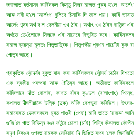
জনাজাত বৰ্তমানৰ কাৰ্বিসকল কিন্তু নিজৰ মাজত পুৰুষ হ’লে ‘আৰ্লেং’
আৰু নাৰী হ’লে ‘আৰ্লংপ’ বুলিহে চিনাকি দি ভাল পায়। কাৰ্বি ভাষাত
আৰ্লেং শব্দৰ অৰ্থ হ’ল হেলনীয়া ওখ ঠাই। অৰ্থাৎ ওখ ঠাইৰ বাসিন্দা এই
অৰ্থতে তেওঁলোকে নিজকে এই নামেৰে বিভূষিত কৰে। কাৰ্বিসকলৰ
সমাজ ব্যৱস্থা মূলতঃ পিতৃতান্ত্ৰিক। পিতৃপক্ষীয় প্ৰধান পাচোঁটা কুক বা
গোত্ৰ আছে।
প্ৰাকৃতিক সৌন্দৰ্যৰ বুকুত বাস কৰা কাৰ্বিসকলৰ সৌন্দৰ্য চৰ্চ্চাৰ দিশতো
এক স্বকীয় পৰম্পৰা আৰু ঐতিহ্য আছে। অতীজত কাৰ্বিসকলে
কাঁজিলাৰে দাঁত বোলাই, কাণত বাঁহৰ কুণ্ডল (ব’লাংপাং) পিন্ধে,
কপালত দীঘলীয়াকৈ উল্কি (দুক) আঁকি বেশভূষা কৰিছিল। উৎসৱ-
সমাৰোহত ডেকাসকলে মূৰত পাগুৰী (পেহ’) মাৰি তাতে ‘ৱ’জৰু’ আনি
গুজি লৈ গাত বিভিন্ন ৰঙৰ ফটুৱৈ চোলা (চ’ই) পিন্ধি কঁকালত কৌপীন
সদৃশ ৰিকঙৰ ওপৰত ৱামকক মেৰিয়াই দি ডিঙিত ৰূপৰ ‘লেক জিনজিৰি’