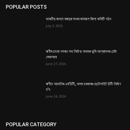
POPULAR POSTS
ভাৰতীয় জনতা মজদুৰ সংঘৰ কামৰূপ জিলা কমিটি গঠন
July 3, 2026
ৰাণীৰ চাংমা নগৰত পথ নিৰ্মাণঃ অসমৰ ভূমি আগ্ৰাসনৰ চেষ্টা
মেঘালয়ৰ
June 27, 2026
ৰাণীত আদানিৰ এৰ’চিটী, অসম চৰকাৰৰ ছেটেলাইট চিটী নিৰ্মাণ
হ’ব
June 24, 2026
POPULAR CATEGORY