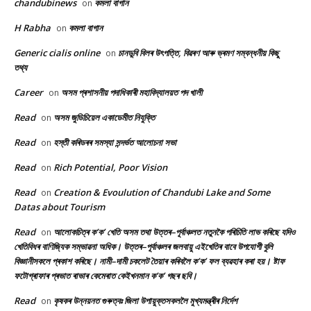
chandubinews
কমলা বাগান
on
H Rabha
কমলা বাগান
on
Generic cialis online
চানডুবি বিলৰ উৎপত্তি, বিৱৰণ আৰু ভ্ৰমণ সম্বন্ধনীয় কিছু
on
তথ্য
Career
অসম প্ৰশাসনীয় পদাধিকাৰী মহাবিদ্যালয়ত পদ খালী
on
Read
অসম জুডিচিয়েল একাডেমীত নিযুক্তি
on
Read
হস্তী কৰিডৰৰ সমস্যা সন্দৰ্ভত আলোচনা সভা
on
Read
Rich Potential, Poor Vision
on
Read
Creation & Evoulution of Chandubi Lake and Some
on
Datas about Tourism
Read
আলোকচিত্ৰ ক’ক’ খেতি অসম তথা উত্তৰ–পূৰ্বাঞ্চলত নতুনকৈ পৰিচিতি লাভ কৰিছে যদিও
on
খেতিবিধৰ বাণিজ্যিক সম্ভাৱনা অধিক। উত্তৰ–পূৰ্বাঞ্চলৰ জলবায়ু এইখেতিৰ বাবে উপযোগী বুলি
বিজ্ঞানীসকলে প্ৰকাশ কৰিছে। নামী–দামী চকলেট তৈয়াৰ কৰিবলৈ ক’ক’ ফল ব্যৱহাৰ কৰা হয়। ষ্টাফ
ফটোগ্ৰাফাৰ প্ৰভাত ৰাভাৰ কেমেৰাত কেইখনমান ক’ক’ গছৰ ছবি।
Read
কৃষকৰ উন্নয়নত গুৰুত্বঃ জিলা উপায়ুক্তসকললৈ মুখ্যমন্ত্ৰীৰ নিৰ্দেশ
on