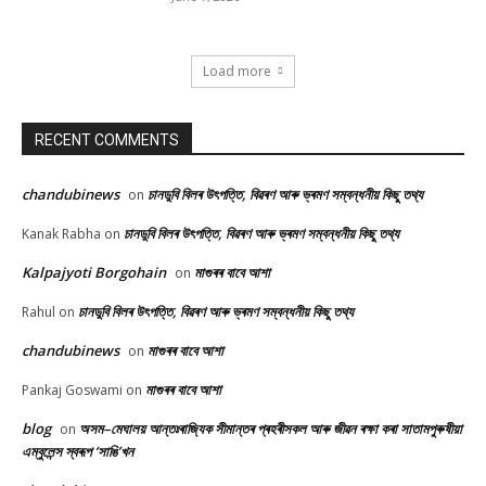
Load more
RECENT COMMENTS
chandubinews
চানডুবি বিলৰ উৎপত্তি, বিৱৰণ আৰু ভ্ৰমণ সম্বন্ধনীয় কিছু তথ্য
on
চানডুবি বিলৰ উৎপত্তি, বিৱৰণ আৰু ভ্ৰমণ সম্বন্ধনীয় কিছু তথ্য
Kanak Rabha
on
Kalpajyoti Borgohain
মাগুৰৰ বাবে আশা
on
চানডুবি বিলৰ উৎপত্তি, বিৱৰণ আৰু ভ্ৰমণ সম্বন্ধনীয় কিছু তথ্য
Rahul
on
chandubinews
মাগুৰৰ বাবে আশা
on
মাগুৰৰ বাবে আশা
Pankaj Goswami
on
blog
অসম–মেঘালয় আন্তঃৰাজ্যিক সীমান্তৰ প্ৰহৰীসকল আৰু জীৱন ৰক্ষা কৰা সাতামপুৰুষীয়া
on
এম্বুলেন্স স্বৰূপ ‘সাঙি’খন