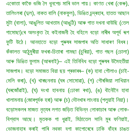
একোতা কাকৈ গুজি লৈ ধুনপেচ মাৰি ভাল পায়। কাণত খেৰা (কেৰু),
তালিংলৰা (দুল), নাকত বালি (নাকফুল), ডিঙিত চন্দ্ৰহাৰ, হাতত আছান
মুটা (বালা), আঙুলিত আখতাম (আঙুঠি) আৰু গাত দখনা থাউছি (তেল
গামোছা)ৰে অলংকৃত হৈ কইনাজনী হৈ বহিলে বড়ো নাৰীৰ অপূৰ্ব ৰূপ
ফুটি উঠে। আনহাতে বড়ো পুৰুষৰ সাজপাৰ অতি সাধাৰণ বিধৰ।
কঁকালত আঠুমুৰীয়া ফখৰা-চিতাৰা গামছা (চুৰিয়া), গাত গছল (চোলা)
আৰু ডিঙিত ফুলাম (আৰনাই)– এই তিনিবিধ বড়ো পুৰুষৰ উমৈহতীয়া
সাজপাৰ। বড়ো সমাজত বিয়া ছয় প্ৰকাৰৰ– (ক) হাবা গৌলাও (চাই-
মেলি কৰা), (খ) খাৰছননায় (ঘৰ সোমোৱা), (গ) গৌৰজিয়া লাখিয়ান
(ঘৰজোঁৱাই), (ঘ) দংখা হাবনায় (ঢোকা ৰখা), (ঙ) বৗনৌনৈ হাবা
খালামনায় (জোৰপূৰ্বক হৰা) আৰু (চ) দৌনখাৰ লাংনায় (পলুয়াই নিয়া)।
বড়োসকলৰ মাজত নৃত্যৰ লগত জড়িত বিভিন্ন লোকাচাৰ আৰু লোক-
বিশ্বাস আছে। মৃতকক গা ধুৱাই, মিঠাতেল সানি মুৰ ফণিয়াই,
ভোজনাহাৰ কৰাই পাৰি নথকা বগা কাপোৰেৰে ঢাকি বাঁহৰ চাঙত