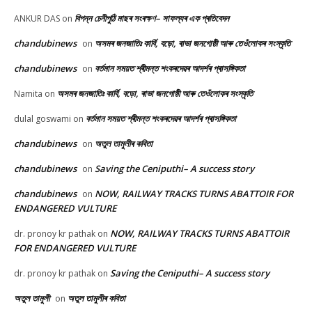
বিপন্ন চেনীপুঠি মাছৰ সংৰক্ষণ– সাফল্যৰ এক প্ৰতিবেদন
ANKUR DAS
on
chandubinews
অসমৰ জনজাতিঃ কাৰ্বি, বড়ো, ৰাভা জনগোষ্ঠী আৰু তেওঁলোকৰ সংস্কৃতি
on
chandubinews
বৰ্তমান সময়ত শ্ৰীমন্ত শংকৰদেৱৰ আদৰ্শৰ প্ৰাসঙ্গিকতা
on
অসমৰ জনজাতিঃ কাৰ্বি, বড়ো, ৰাভা জনগোষ্ঠী আৰু তেওঁলোকৰ সংস্কৃতি
Namita
on
বৰ্তমান সময়ত শ্ৰীমন্ত শংকৰদেৱৰ আদৰ্শৰ প্ৰাসঙ্গিকতা
dulal goswami
on
chandubinews
অতুল তামুলীৰ কবিতা
on
chandubinews
Saving the Ceniputhi– A success story
on
chandubinews
NOW, RAILWAY TRACKS TURNS ABATTOIR FOR
on
ENDANGERED VULTURE
NOW, RAILWAY TRACKS TURNS ABATTOIR
dr. pronoy kr pathak
on
FOR ENDANGERED VULTURE
Saving the Ceniputhi– A success story
dr. pronoy kr pathak
on
অতুল তামুলী
অতুল তামুলীৰ কবিতা
on