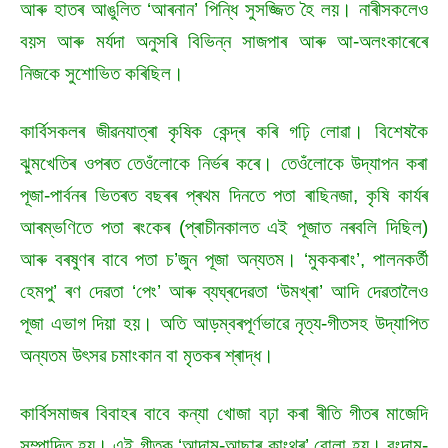
আৰু হাতৰ আঙুলিত ‘আৰনান’ পিন্ধি সুসজ্জিত হৈ লয়। নাৰীসকলেও
বয়স আৰু মৰ্যদা অনুসৰি বিভিন্ন সাজপাৰ আৰু আ-অলংকাৰেৰে
নিজকে সুশোভিত কৰিছিল।
কাৰ্বিসকলৰ জীৱনযাত্ৰা কৃষিক কেন্দ্ৰ কৰি গঢ়ি লোৱা। বিশেষকৈ
ঝুমখেতিৰ ওপৰত তেওঁলোকে নিৰ্ভৰ কৰে। তেওঁলোকে উদ্‌যাপন কৰা
পূজা-পাৰ্বনৰ ভিতৰত বছৰৰ প্ৰথম দিনতে পতা ৰাছিনজা, কৃষি কাৰ্যৰ
আৰম্ভণিতে পতা ৰংকেৰ (প্ৰাচীনকালত এই পূজাত নৰবলি দিছিল)
আৰু বৰষুণৰ বাবে পতা চ’জুন পূজা অন্যতম। ‘মুককৰাং’, পালনকৰ্তী
হেমপু’ ৰণ দেৱতা ‘পেং’ আৰু ব্যঘ্ৰদেৱতা ‘উমখ্ৰা’ আদি দেৱতালৈও
পূজা এভাগ দিয়া হয়। অতি আড়ম্বৰপূৰ্ণভাৱে নৃত্য-গীতসহ উদ্‌যাপিত
অন্যতম উৎসৱ চমাংকান বা মৃতকৰ শ্ৰাদ্ধ।
কাৰ্বিসমাজৰ বিবাহৰ বাবে কন্যা খোজা বঢ়া কৰা ৰীতি গীতৰ মাজেদি
সম্পাদি্ত হয়। এই গীতক ‘আদাম-আছাৰ কাংথুৰ’ বোলা হয়। বংদাম-