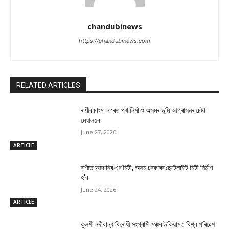
chandubinews
https://chandubinews.com
RELATED ARTICLES
ৰাণীৰ চাংমা নগৰত পথ নিৰ্মাণঃ অসমৰ ভূমি আগ্ৰাসনৰ চেষ্টা
মেঘালয়ৰ
June 27, 2026
ARTICLE
ৰাণীত আদানিৰ এৰ’চিটী, অসম চৰকাৰৰ ছেটেলাইট চিটী নিৰ্মাণ
হ’ব
June 24, 2026
ARTICLE
কুলশী নদীবান্ধ বিৰোধী সংগ্ৰামী মঞ্চৰ উকিয়ামত বিশ্ব পৰিৱেশ