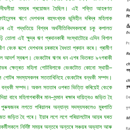
ক দীঘলীয়া সময়ৰ প্ৰয়োজন হৈছিল। এই শক্তি আহৰণত
R
নিৰ্
ফাইনেন্সৰ ঋণে দেশখনৰ বহুসংখ্যক ভূমিহীন দৰিদ্ৰ মহিলাক
ปั
ৰ এই পদ্ধতিয়ে বিশ্বৰ অৰ্থনীতিবিদসকলৰো চকু কপালত
fr
 তোলা এই ক্ষুদ্ৰ ঋণ প্ৰদানকাৰী সংস্থাটোৱে এদিন বিশাল
Pr
ণ বেংক ৰূপে দেশখনৰ চৰকাৰে বৈধতা প্ৰদান কৰে। গ্ৰামীণ
R
িৰল আদৰ্শ স্বৰূপ। বেংকটোৰ ঋণৰ ধন এশৰ ভিতৰত ৯৭গৰাকী
c
ভৰ ক্ষেত্ৰত মহিলা গোটবিলাকে বেংকটোত কোনো স্থায়ী–
সম্
ৱল গোটৰ সদস্যসকলৰ সততাখিনিহে বেংকটোৰ বন্ধকী সম্পদ।
c
 বন্ধকী সম্পদ। অকল সততাৰ ওপৰত ভিত্তি কৰিয়েই বেংকে
কৃ
া বাবে মহিলাগৰাকীৰ মান–সন্মান ৰক্ষাৰ দায়িত্বও জড়িত হৈ
De
্ব পুৰুষজনৰ লগতে পৰিয়ালৰ অন্যান্য সদস্যসকলেও মুৰপাতি
কুল
ম–কাজত জড়িত হৈ পৰে। ইয়াৰ লগে লগে পৰিয়ালটোৰ আয়ৰ ঘৰত
M
কৰ্মীসকলে নিৰ্দিষ্ট সময়ৰ অন্তৰে অন্তৰে সঞ্চয়ৰ অভ্যাস আৰু
Ra