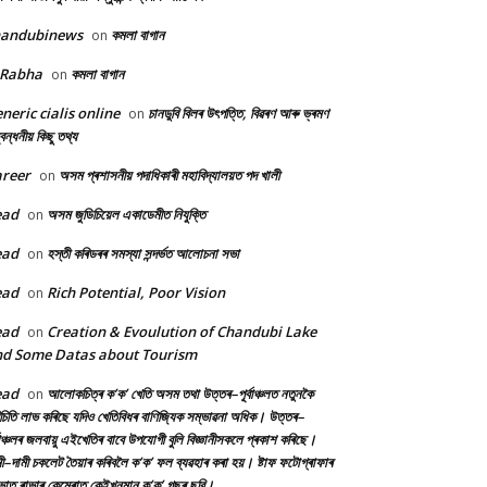
handubinews
কমলা বাগান
on
 Rabha
কমলা বাগান
on
neric cialis online
চানডুবি বিলৰ উৎপত্তি, বিৱৰণ আৰু ভ্ৰমণ
on
বন্ধনীয় কিছু তথ্য
reer
অসম প্ৰশাসনীয় পদাধিকাৰী মহাবিদ্যালয়ত পদ খালী
on
ead
অসম জুডিচিয়েল একাডেমীত নিযুক্তি
on
ead
হস্তী কৰিডৰৰ সমস্যা সন্দৰ্ভত আলোচনা সভা
on
ead
Rich Potential, Poor Vision
on
ead
Creation & Evoulution of Chandubi Lake
on
d Some Datas about Tourism
ead
আলোকচিত্ৰ ক’ক’ খেতি অসম তথা উত্তৰ–পূৰ্বাঞ্চলত নতুনকৈ
on
চিতি লাভ কৰিছে যদিও খেতিবিধৰ বাণিজ্যিক সম্ভাৱনা অধিক। উত্তৰ–
্বাঞ্চলৰ জলবায়ু এইখেতিৰ বাবে উপযোগী বুলি বিজ্ঞানীসকলে প্ৰকাশ কৰিছে।
ী–দামী চকলেট তৈয়াৰ কৰিবলৈ ক’ক’ ফল ব্যৱহাৰ কৰা হয়। ষ্টাফ ফটোগ্ৰাফাৰ
ৰভাত ৰাভাৰ কেমেৰাত কেইখনমান ক’ক’ গছৰ ছবি।