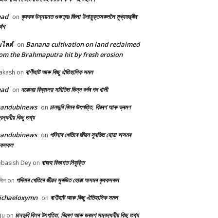
ead
কৃষকৰ উন্নয়নত গুৰুত্বঃ জিলা উপায়ুক্তসকললৈ মুখ্যমন্ত্ৰীৰ
on
দেশ
้มไลค์
Banana cultivation on land reclaimed
on
om the Brahmaputra hit by fresh erosion
ৰাণীহাট আৰু কিছু ঐতিহাসিক সমল
akash
on
ead
নৱোদয় বিদ্যালয় সমিতিত ভিন্ন বৰ্গৰ পদ খালী
on
handubinews
চানডুবি বিলৰ উৎপত্তি, বিৱৰণ আৰু ভ্ৰমণ
on
বন্ধনীয় কিছু তথ্য
handubinews
পদিনাৰ খেতিৰে জীৱন সুৰভিত হোৱা অসমৰ
on
ষকসকল
ৰাজহ বিভাগত নিযুক্তি
basish Dey
on
পদিনাৰ খেতিৰে জীৱন সুৰভিত হোৱা অসমৰ কৃষকসকল
দীপ
on
ichaeloxymn
ৰাণীহাট আৰু কিছু ঐতিহাসিক সমল
on
চানডুবি বিলৰ উৎপত্তি, বিৱৰণ আৰু ভ্ৰমণ সম্বন্ধনীয় কিছু তথ্য
ju
on