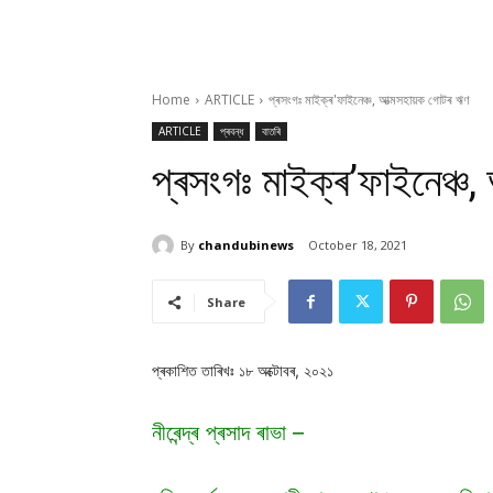
Home
ARTICLE
প্ৰসংগঃ মাইক্ৰ'ফাইনেঞ্চ, আত্মসহায়ক গোটৰ ঋণ
ARTICLE
প্ৰবন্ধ
বাতৰি
প্ৰসংগঃ মাইক্ৰ’ফাইনেঞ্চ
By
chandubinews
October 18, 2021
Share
প্ৰকাশিত তাৰিখঃ ১৮ অক্টোবৰ, ২০২১
নীৰেন্দ্ৰ প্ৰসাদ ৰাভা –