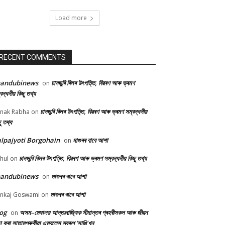
Load more
RECENT COMMENTS
handubinews
চানডুবি বিলৰ উৎপত্তি, বিৱৰণ আৰু ভ্ৰমণ
on
বন্ধনীয় কিছু তথ্য
চানডুবি বিলৰ উৎপত্তি, বিৱৰণ আৰু ভ্ৰমণ সম্বন্ধনীয়
nak Rabha
on
ু তথ্য
lpajyoti Borgohain
মাগুৰৰ বাবে আশা
on
চানডুবি বিলৰ উৎপত্তি, বিৱৰণ আৰু ভ্ৰমণ সম্বন্ধনীয় কিছু তথ্য
hul
on
handubinews
মাগুৰৰ বাবে আশা
on
মাগুৰৰ বাবে আশা
nkaj Goswami
on
og
অসম–মেঘালয় আন্তঃৰাজ্যিক সীমান্তৰ প্ৰহৰীসকল আৰু জীৱন
on
ষা কৰা সাতামপুৰুষীয়া এম্বুলেন্স স্বৰূপ ‘সাঙি’খন