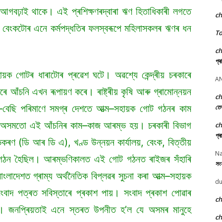
ষণ আগবঢ়াই থাকে। এই প্ৰশিক্ষণৰদ্বাৰা ঋণ হিতাধিকাৰী লগতে
c
। বেংকটোৰ এনে কৰ্মপদ্ধতিৰ ফলস্বৰূপে মহিলাসকলৰ ঋণৰ ধন
To
c
প্ৰ
ক গোটৰ ধাৰাটোৰ প্ৰৱেশ ঘটে। অৱশ্যে কেন্দ্ৰীয় চৰকাৰে
A
ে আঁচনি এখন ৰূপায়ণ কৰে। ৰাষ্ট্ৰীয় কৃষি আৰু গ্ৰামোন্নয়ন
c
ম–বেছি পৰিমাণে সমগ্ৰ দেশতে আত্ম–সহায়ক গোট গঠনৰ কাম
তে
ৰ অসমতো এই আঁচনিৰ কাম–কাজ আৰম্ভ হয়। চৰকাৰী বিভাগ
c
প্ৰ
িকৰণ (ডি আৰ ডি এ), খণ্ড উন্নয়ন কাৰ্যালয়, বেংক, বিত্তীয়
Na
োট গঠন হৈছিল। আৰম্ভণিকালত এই গোট গঠনত ৰাইজৰ সঁহাৰি
সংস
লাদেশত গ্ৰাম্য অৰ্থনৈতিক বিপ্লৱৰ সুচনা কৰা আত্ম–সহায়ক
du
সংবাদ পত্ৰত সবিস্তাৰে প্ৰকাশ পায়। সংবাদ প্ৰকাশ পোৱাৰ
c
। জনপ্ৰিয়তাই এনে স্তৰত উপনীত হ’ল যে অসমৰ মানুহে
c