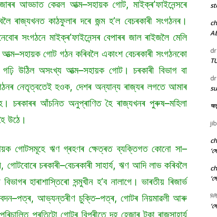
জাৰৰ আড্ডাত কেৱল আত্ম–সহায়ক গোট, মাইক্ৰ’ফাইনেন্সৰে
st
িবলৈ ৰাজ্যখনত কাঠফুলাৰ দৰে জন্ম হ’ল বেচৰকাৰী সংগঠনৰ।
c
A
নেবোৰ সংগঠনে মাইক্ৰ’ফাইনেন্সৰ বেপাৰৰ জাল ৰাইজলৈ মেলি
dr
হে আত্ম–সহায়ক গোট গঠন কৰিবলৈ একাংশ বেচৰকাৰী সংগঠনকো
T
 গঢ়ি উঠিল অসংখ্য আত্ম–সহায়ক গোট। চৰকাৰী বিভাগ বা
dr
গঠনৰ নেতৃত্বতেই হওক, দেশৰ অন্যান্য ৰাজ্যৰ লগতে আমাৰ
su
 চৰকাৰৰ আঁচনিত অনুপ্ৰাণিত হৈ ৰাজ্যখনৰ পুৰুষ–মহিলা
অতু
হৈ উঠে।
ji
c
হায়ক গোটসমূহে ঋণ গ্ৰহণৰ ক্ষেত্ৰত ব্যক্তিগত কোনো সা–
‘সো
ি, গোটবোৰে চৰকাৰী–বেচৰকাৰী সাহাৰ্য, ঋণ আদি লাভ কৰিবলৈ
c
‘সো
বিভাগৰ হাৰাশাস্তিৰো সন্মুখীন হ’ব নালাগে। ভাৰতীয় ৰিজাৰ্ভ
দিল
বেদন–পত্ৰ, আভ্যন্তৰীণ চুক্তি–পত্ৰ, গোটৰ নিয়মাৱলী আৰু
‘সো
পৰিচালিত প্ৰতিটো গোটৰ বিপৰীতে দহ হেজাৰ টকা ৰাজসাহাৰ্য