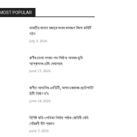
MOST POPULAR
ভাৰতীয় জনতা মজদুৰ সংঘৰ কামৰূপ জিলা কমিটি
গঠন
July 3, 2026
ৰাণীৰ চাংমা নগৰত পথ নিৰ্মাণঃ অসমৰ ভূমি
আগ্ৰাসনৰ চেষ্টা মেঘালয়ৰ
June 27, 2026
ৰাণীত আদানিৰ এৰ’চিটী, অসম চৰকাৰৰ ছেটেলাইট
চিটী নিৰ্মাণ হ’ব
June 24, 2026
বিশিষ্ট কবি-লেখিকা নিৰ্মলা শৰ্মাক ৰোহিনী মেধি
সোঁৱৰণী বঁটা প্ৰদান
June 7, 2026