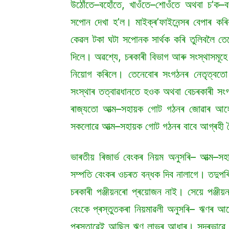
উঠোঁতে–বহোঁতে, খাওঁতে–শোওঁতে অথবা চ’ক–ব
সপোন দেখা হ’ল। মাইক্ৰ’ফাইনেন্সৰ বেপাৰ কৰ
কেৱল টকা ঘটা সপোনক সাৰ্থক কৰি তুলিবলৈ তে
দিলে। অৱশ্যে, চৰকাৰী বিভাগ আৰু সংস্থাসমূ
নিয়োগ কৰিলে। তেনেবোৰ সংগঠনৰ নেতৃত্বতো
সংস্থাৰ তত্বাৱধানতে হওক অথবা বেচৰকাৰী সং
ৰাজ্যতো আত্ম–সহায়ক গোট গঠনৰ জোৱাৰ আহে।
সকলোৱে আত্ম–সহায়ক গোট গঠনৰ বাবে আগ্ৰহী 
ভাৰতীয় ৰিজাৰ্ভ বেংকৰ নিয়ম অনুসৰি– আত্ম–স
সম্পতি বেংকৰ ওচৰত বন্ধক দিব নালাগে। তদুপৰ
চৰকাৰী পঞ্জীয়নৰো প্ৰয়োজন নাই। সেয়ে পঞ্জীয়ন 
বেংকে প্ৰস্তুতকৰা নিয়মাৱলী অনুসৰি– ঋণৰ আ
প্ৰস্তাৱেই আছিল ঋণ লাভৰ আধাৰ। সুন্দৰভাৱে 