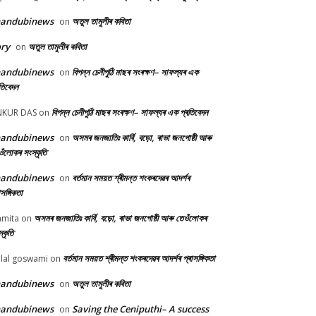
handubinews
অতুল তামুলীৰ কবিতা
on
ry
অতুল তামুলীৰ কবিতা
on
handubinews
বিপন্ন চেনীপুঠি মাছৰ সংৰক্ষণ– সাফল্যৰ এক
on
তিবেদন
বিপন্ন চেনীপুঠি মাছৰ সংৰক্ষণ– সাফল্যৰ এক প্ৰতিবেদন
NKUR DAS
on
handubinews
অসমৰ জনজাতিঃ কাৰ্বি, বড়ো, ৰাভা জনগোষ্ঠী আৰু
on
ওঁলোকৰ সংস্কৃতি
handubinews
বৰ্তমান সময়ত শ্ৰীমন্ত শংকৰদেৱৰ আদৰ্শৰ
on
াসঙ্গিকতা
অসমৰ জনজাতিঃ কাৰ্বি, বড়ো, ৰাভা জনগোষ্ঠী আৰু তেওঁলোকৰ
mita
on
্কৃতি
বৰ্তমান সময়ত শ্ৰীমন্ত শংকৰদেৱৰ আদৰ্শৰ প্ৰাসঙ্গিকতা
lal goswami
on
handubinews
অতুল তামুলীৰ কবিতা
on
handubinews
Saving the Ceniputhi– A success
on