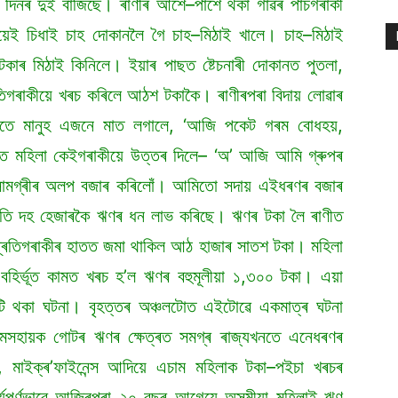
া দিনৰ দুই বাজিছে। ৰাণীৰ আশে–পাশে থকা গাঁৱৰ পাঁচগৰাকী
মিয়েই চিধাই চাহ দোকানলৈ গৈ চাহ–মিঠাই খালে। চাহ–মিঠাই
টকাৰ মিঠাই কিনিলে। ইয়াৰ পাছত ষ্টেচনাৰী দোকানত পুতলা,
ৰতিগৰাকীয়ে খৰচ কৰিলে আঠশ টকাকৈ। ৰাণীৰপৰা বিদায় লোৱাৰ
তে মানুহ এজনে মাত লগালে, ‘আজি পকেট গৰম বোধহয়,
টিত মহিলা কেইগৰাকীয়ে উত্তৰ দিলে– ‘অ’ আজি আমি গ্ৰুপৰ
সামগ্ৰীৰ অলপ বজাৰ কৰিলোঁ। আমিতো সদায় এইধৰণৰ বজাৰ
পতি দহ হেজাৰকৈ ঋণৰ ধন লাভ কৰিছে। ঋণৰ টকা লৈ ৰাণীত
্ৰতিগৰাকীৰ হাতত জমা থাকিল আঠ হাজাৰ সাতশ টকা। মহিলা
 বহিৰ্ভূত কামত খৰচ হ’ল ঋণৰ বহুমূলীয়া ১,৩০০ টকা। এয়া
 ঘটি থকা ঘটনা। বৃহত্তৰ অঞ্চলটোত এইটোৱে একমাত্ৰ ঘটনা
সহায়ক গোটৰ ঋণৰ ক্ষেত্ৰত সমগ্ৰ ৰাজ্যখনতে এনেধৰণৰ
 মাইক্ৰ’ফাইনেন্স আদিয়ে এচাম মহিলাক টকা–পইচা খৰচৰ
ৰ্যপূৰ্ণভাৱে আজিৰপৰা ২০ বছৰ আগেয়ে অসমীয়া মহিলাই ঋণ