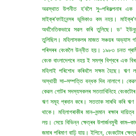
অৱস্থাত উপনীত হ’বলৈ সু–পৰিকল্পনাৰ এ
মাইক্ৰ’ফাইনেন্সৰ ভূমিকাও কম নহয়। মাইক্ৰ’
০
অৰ্থনৈতিকভাৱে সৱল কৰি তুলিছে। ড
ইউনুচ
তুলিছিল। মহিলাসকলৰ মাজত সঞ্চয়ৰ অভ্যাস গঢ়ি
পৰিসৰৰ বেংকলৈ উন্নীত হয়। ১৯৮৩ চনত গ্ৰামী
বেংক বাংলাদেশৰে নহয় ই সমগ্ৰ বিশ্বৰে এক ব
মহিলাই পৰিশোধ কৰিবলৈ সক্ষম হৈছে। ঋণ লা
অস্থায়ী সা–সম্পত্তি বন্ধক দিব নালাগে। কে
কেৱল গোটৰ সদস্যসকলৰ সততাখিনিহে বেংকটোৰ
ঋণ সমূহ প্ৰদান কৰে। সততাক সাৰথি কৰি ঋণ দিয়
থাকে। মহিলাগৰাকীৰ মান–সন্মান ৰক্ষাৰ দায়িত
লয়। সেয়ে বিভিন্ন ক্ষেত্ৰৰ উপাৰ্জনমুখী কা
জমাৰ পৰিমাণ বাঢ়ি যায়। ইপিনে, বেংকটোৰ ক্ষেত্ৰ