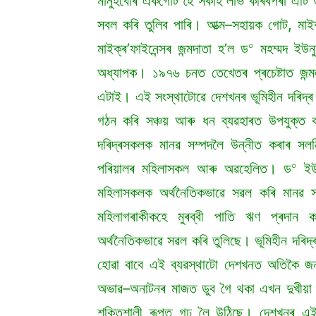
মানুহবোৰ একগোট হৈ সকাহ লাভ কৰিবপৰা এটি উ
সবল কৰি তুলিব পাৰি। আত্ম–সহায়ক গোট, মাইক্
০
মাইক্ৰ’ফাইনেন্সৰ জন্মদাতা হ’ল ড
মহম্মদ ইউনুচ
অধ্যাপক। ১৯৭৬ চনত তেখেতৰ প্ৰচেষ্টাত জন্ম
এটাই। এই সংস্থাটোৱে দেশখনৰ ভূমিহীন দৰিদ্ৰ 
গঠন কৰি সঞ্চয় আৰু ধন ব্যৱহাৰত উপযুক্ত 
দৰিদ্ৰসকলক মানৱ সম্পদলৈ উন্নীত কৰাৰ সলন
০
পৰিয়ালৰ মহিলাসকল আৰু অৱহেলিত। ড
ইউন
মহিলাসকলক অৰ্থনৈতিকভাৱে সৱল কৰি মানৱ সম
মহিলাগৰাকীকহে মুৰব্বী পাতি ঋণ প্ৰদান
অৰ্থনৈতিকভাৱে সৱল কৰি তুলিছে। ভূমিহীন দৰিদ
হোৱা বাবে এই ব্যৱস্থাটো দেশখনত অতিকৈ জন
অভাৱ–অনাটনৰ মাজত ডুব গৈ থকা এখন দুখীয়
শক্তিশালী ৰূপত গঢ় লৈ উঠিছে। দেশখনৰ 