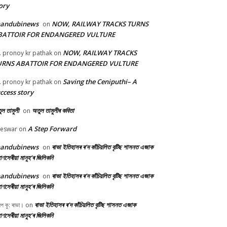
ory
handubinews
NOW, RAILWAY TRACKS TURNS
on
BATTOIR FOR ENDANGERED VULTURE
NOW, RAILWAY TRACKS
. pronoy kr pathak
on
URNS ABATTOIR FOR ENDANGERED VULTURE
Saving the Ceniputhi– A
. pronoy kr pathak
on
ccess story
ল তামুলী
অতুল তামুলীৰ কবিতা
on
A Step Forward
beswar
on
handubinews
ৰাভা ইতিহাসৰ ৰ’দ কাঁচিয়লিত বৃটিছ শাসনত এজাক
on
ণসেৰীয়া মানুহ’ৰ জিলিকনি
handubinews
ৰাভা ইতিহাসৰ ৰ’দ কাঁচিয়লিত বৃটিছ শাসনত এজাক
on
ণসেৰীয়া মানুহ’ৰ জিলিকনি
ৰাভা ইতিহাসৰ ৰ’দ কাঁচিয়লিত বৃটিছ শাসনত এজাক
ীপ কু: ৰাভা।
on
ণসেৰীয়া মানুহ’ৰ জিলিকনি