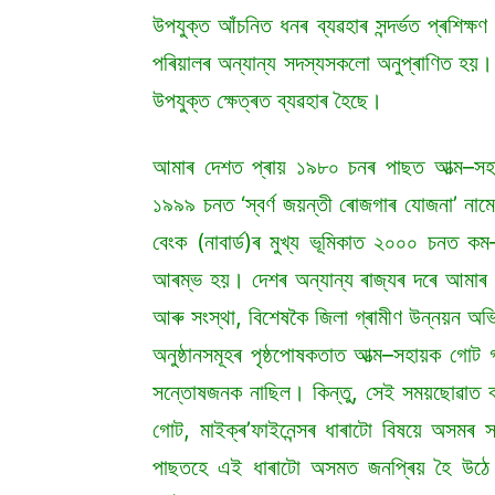
উপযুক্ত আঁচনিত ধনৰ ব্যৱহাৰ সন্দৰ্ভত প্ৰশিক্
পৰিয়ালৰ অন্যান্য সদস্যসকলো অনুপ্ৰাণিত হয়
উপযুক্ত ক্ষেত্ৰত ব্যৱহাৰ হৈছে।
আমাৰ দেশত প্ৰায় ১৯৮০ চনৰ পাছত আত্ম–সহায়
১৯৯৯ চনত ‘স্বৰ্ণ জয়ন্তী ৰোজগাৰ যোজনা’ নামেৰ
বেংক (নাবাৰ্ড)ৰ মুখ্য ভূমিকাত ২০০০ চনত ক
আৰম্ভ হয়। দেশৰ অন্যান্য ৰাজ্যৰ দৰে আমা
আৰু সংস্থা, বিশেষকৈ জিলা গ্ৰামীণ উন্নয়ন অভ
অনুষ্ঠানসমূহৰ পৃষ্ঠপোষকতাত আত্ম–সহায়ক গ
সন্তোষজনক নাছিল। কিন্তু, সেই সময়ছোৱাত বাং
গোট, মাইক্ৰ’ফাইনেন্সৰ ধাৰাটো বিষয়ে অসমৰ 
পাছতহে এই ধাৰাটো অসমত জনপ্ৰিয় হৈ উঠে