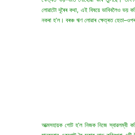
লোৱাটো দূৰৈৰ কথা, এই বিষয়ে ভাবিবলৈও ভয় ক
নকৰা হ’ল। বৰঞ্চ ঋণ লোৱাৰ ক্ষেত্ৰত হেতা–ওপ
আত্মসহায়ক গোট হ’ল নিজক নিজে স্বাৱলম্বী কৰি