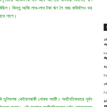
ৰিছিল। কিন্তু আজি লাখ–লাখ টকা ঋণ লৈ খৰচ কৰিবলৈও ভয়
ৰাহে লাগে।
c
সম্
Ka
কিছ
Ka
Ra
c
Pa
 তুলিবপৰা কেইবাগৰাকী লোকৰ সমষ্টি। অৰ্থনৈতিকভাৱে দূৰ্বল
bl
ৰক্