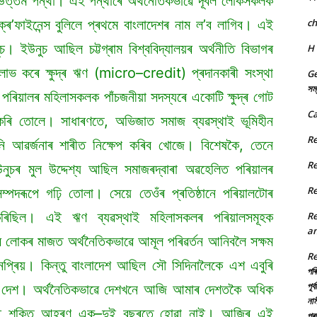
ত্তম পন্থা। এই পন্থাৰে অৰ্থনৈতিকভাৱে দূৰ্বল লোকসকলক
ৰ’ফাইনেন্স বুলিলে প্ৰথমে বাংলাদেশৰ নাম ল’ব লাগিব। এই
c
। ইউনুচ আছিল চট্টগ্ৰাম বিশ্ববিদ্যালয়ৰ অৰ্থনীতি বিভাগৰ
H
লাভ কৰে ক্ষুদ্ৰ ঋণ (micro–credit) প্ৰদানকাৰী সংস্থা
Ge
সম্
পৰিয়ালৰ মহিলাসকলক পাঁচজনীয়া সদস্যৰে একোটি ক্ষুদ্ৰ গোট
Ca
কৰি তোলে। সাধাৰণতে, অভিজাত সমাজ ব্যৱস্থাই ভূমিহীন
R
ি আৱৰ্জনাৰ শাৰীত নিক্ষেপ কৰিব খোজে। বিশেষকৈ, তেনে
R
ুচৰ মুল উদ্দেশ্য আছিল সমাজৰদ্বাৰা অৱহেলিত পৰিয়ালৰ
R
্পদৰূপে গঢ়ি তোলা। সেয়ে তেওঁৰ প্ৰতিষ্ঠানে পৰিয়ালটোৰ
 কৰিছিল। এই ঋণ ব্যৱস্থাই মহিলাসকলৰ পৰিয়ালসমূহক
R
an
্ৰ লোকৰ মাজত অৰ্থনৈতিকভাৱে আমূল পৰিৱৰ্তন আনিবলৈ সক্ষম
R
প্ৰিয়। কিন্তু বাংলাদেশ আছিল সৌ সিদিনালৈকে এশ এবুৰি
পৰি
পূৰ
া দেশ। অৰ্থনৈতিকভাৱে দেশখনে আজি আমাৰ দেশতকৈ অধিক
নাম
এই শক্তি আহৰণ এক–দুই বছৰতে হোৱা নাই। আজিৰ এই
প্