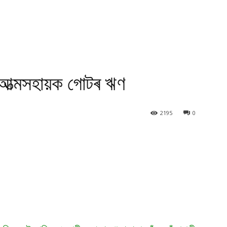
, আত্মসহায়ক গোটৰ ঋণ
2195
0