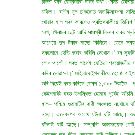
চলিত বৰ্ষৰ ফেব্ৰুৱাৰী মাহৰ কথা। সময় তেতিয়
মহিলা। ৰাণীৰ মূল চ’কটোত অট’ৰিক্সাৰপৰা না
খোৱাৰ হ’ল ঘৰৰ কাৰণেও প্ৰতিগৰাকীয়ে তিনিশ 
বেগ, গিলাচৰ ছেট আদি সামগ্ৰী কিনাৰ বাবত প্
আগেয়ে দুশ টকাৰ মাছো কিনিলে। তেনে সময়
সকলোৱে হেভি বজাৰ কৰিলি দেখোন।‘ বৰ স্ফূৰ্
লোণ পালোঁ। ঘৰত লাগেই যেতিয়া প্ৰয়োজনীয় 
কৰিব নোৱাৰো।’ মহিলাকেইগৰাকীয়ে হেনো গাই
ভৰি দিয়েই খৰচ কৰিলে তেৰশ ১,৩০০ টকাকৈ। প
কেইগৰাকী ঘৰত উপস্থিত হোৱাৰ পূৰ্বেই আঁচনি
হ’ল– পশ্চিম গুৱাহাটীৰ ৰাণী অঞ্চলত সচৰাচৰ
নহয়। এনেধৰণৰ অলেখ ঘটনা ঘটি আছে। আত্ম
ঘটনাই ঘটি আছে। সম্প্ৰতি আত্মসহায়ক গোট,
ক্ষেত্ৰত ভয়–ভীত নোহোৱা কৰি তুলিছে। তাৎপ