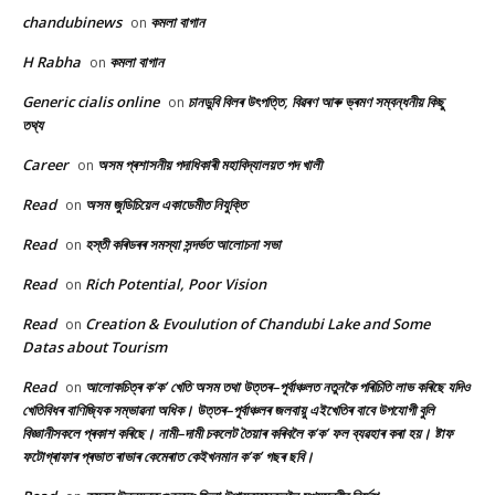
chandubinews
কমলা বাগান
on
H Rabha
কমলা বাগান
on
Generic cialis online
চানডুবি বিলৰ উৎপত্তি, বিৱৰণ আৰু ভ্ৰমণ সম্বন্ধনীয় কিছু
on
তথ্য
Career
অসম প্ৰশাসনীয় পদাধিকাৰী মহাবিদ্যালয়ত পদ খালী
on
Read
অসম জুডিচিয়েল একাডেমীত নিযুক্তি
on
Read
হস্তী কৰিডৰৰ সমস্যা সন্দৰ্ভত আলোচনা সভা
on
Read
Rich Potential, Poor Vision
on
Read
Creation & Evoulution of Chandubi Lake and Some
on
Datas about Tourism
Read
আলোকচিত্ৰ ক’ক’ খেতি অসম তথা উত্তৰ–পূৰ্বাঞ্চলত নতুনকৈ পৰিচিতি লাভ কৰিছে যদিও
on
খেতিবিধৰ বাণিজ্যিক সম্ভাৱনা অধিক। উত্তৰ–পূৰ্বাঞ্চলৰ জলবায়ু এইখেতিৰ বাবে উপযোগী বুলি
বিজ্ঞানীসকলে প্ৰকাশ কৰিছে। নামী–দামী চকলেট তৈয়াৰ কৰিবলৈ ক’ক’ ফল ব্যৱহাৰ কৰা হয়। ষ্টাফ
ফটোগ্ৰাফাৰ প্ৰভাত ৰাভাৰ কেমেৰাত কেইখনমান ক’ক’ গছৰ ছবি।