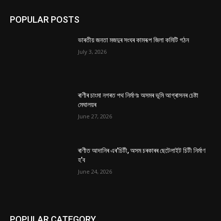
POPULAR POSTS
ভাৰতীয় জনতা মজদুৰ সংঘৰ কামৰূপ জিলা কমিটি গঠন
July 3, 2026
ৰাণীৰ চাংমা নগৰত পথ নিৰ্মাণঃ অসমৰ ভূমি আগ্ৰাসনৰ চেষ্টা
মেঘালয়ৰ
June 27, 2026
ৰাণীত আদানিৰ এৰ’চিটী, অসম চৰকাৰৰ ছেটেলাইট চিটী নিৰ্মাণ
হ’ব
June 24, 2026
POPULAR CATEGORY