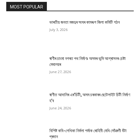
MOST POPULAR
ভাৰতীয় জনতা মজদুৰ সংঘৰ কামৰূপ জিলা কমিটি গঠন
July 3, 2026
ৰাণীৰ চাংমা নগৰত পথ নিৰ্মাণঃ অসমৰ ভূমি আগ্ৰাসনৰ চেষ্টা
মেঘালয়ৰ
June 27, 2026
ৰাণীত আদানিৰ এৰ’চিটী, অসম চৰকাৰৰ ছেটেলাইট চিটী নিৰ্মাণ
হ’ব
June 24, 2026
বিশিষ্ট কবি-লেখিকা নিৰ্মলা শৰ্মাক ৰোহিনী মেধি সোঁৱৰণী বঁটা
প্ৰদান