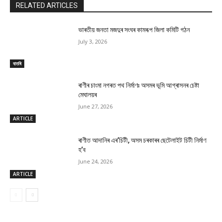
RELATED ARTICLES
ভাৰতীয় জনতা মজদুৰ সংঘৰ কামৰূপ জিলা কমিটি গঠন
July 3, 2026
বাতৰি
ৰাণীৰ চাংমা নগৰত পথ নিৰ্মাণঃ অসমৰ ভূমি আগ্ৰাসনৰ চেষ্টা
মেঘালয়ৰ
June 27, 2026
ARTICLE
ৰাণীত আদানিৰ এৰ’চিটী, অসম চৰকাৰৰ ছেটেলাইট চিটী নিৰ্মাণ
হ’ব
June 24, 2026
ARTICLE