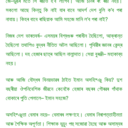
জে–ডুঙৰ মতে সি ৰঙাও হ’ব লাগিব। আজি চীনৰ ৰং ৰঙা নহয়।
সকলো আছে কিন্তু কি নাই যাৰ বাবে আদৰ্শ দেশ বুলি ক’ব পৰা
নাযায়। কিহৰ বাবে ৰাছিয়াক আমি সহজে মানি ল’ব পৰা নাই?
নিজৰ দেশ ভাৰতবৰ্ষ– এসময়ৰ বিশ্বগুৰু পৰাধীন হৈছিলো, আক্ৰান্ত
হৈছিলো তথাপিও বুদ্ধৰ নীতিত অটল আছিলো। পৃথিৱীৰ জ্ঞানৰ কেন্দ্ৰ
আছিলো। দহ হেজাৰ ছাত্ৰ আছিল নালান্দাত। সেয়া বুৰঞ্জী– মহাকাব্য
নহয়।
আৰু আজি বৌদ্ধৰ বিনয়ভাৱৰ ঠাইত ইমান অসহিষ্ঞু কিয়? দুশ
বছৰীয়া ঔপনিবেশিক জীৱনে কেনেকৈ হেজাৰ বছৰৰ গৌৰৱৰ গাঁথাক
বোকাৰে পুতি পেলালে– ইমান সহজে?
অসহিষ্ঞুতা বেমাৰ নহয়– বেমাৰৰ লক্ষণহে। বেমাৰ নিৰাপত্তাহীনতা
আৰু শৈক্ষিক অপূৰ্ণতা। শিক্ষাক ভুচুং পহু সজোৱা হৈছে আৰু অসাম্যৰ