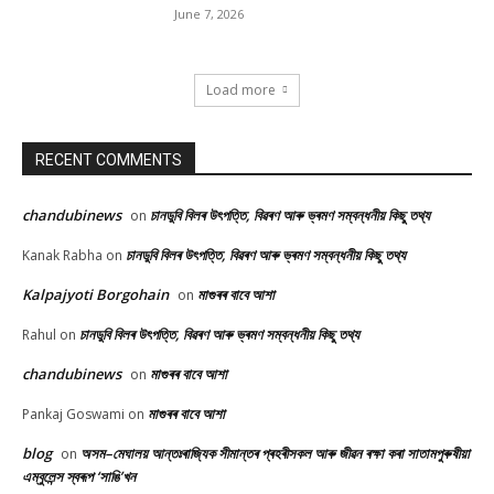
June 7, 2026
Load more
RECENT COMMENTS
chandubinews
চানডুবি বিলৰ উৎপত্তি, বিৱৰণ আৰু ভ্ৰমণ সম্বন্ধনীয় কিছু তথ্য
on
চানডুবি বিলৰ উৎপত্তি, বিৱৰণ আৰু ভ্ৰমণ সম্বন্ধনীয় কিছু তথ্য
Kanak Rabha
on
Kalpajyoti Borgohain
মাগুৰৰ বাবে আশা
on
চানডুবি বিলৰ উৎপত্তি, বিৱৰণ আৰু ভ্ৰমণ সম্বন্ধনীয় কিছু তথ্য
Rahul
on
chandubinews
মাগুৰৰ বাবে আশা
on
মাগুৰৰ বাবে আশা
Pankaj Goswami
on
blog
অসম–মেঘালয় আন্তঃৰাজ্যিক সীমান্তৰ প্ৰহৰীসকল আৰু জীৱন ৰক্ষা কৰা সাতামপুৰুষীয়া
on
এম্বুলেন্স স্বৰূপ ‘সাঙি’খন