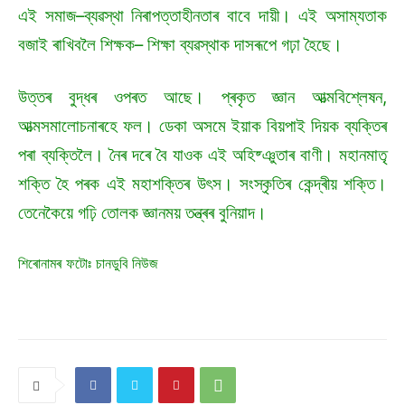
এই সমাজ–ব্যৱস্থা নিৰাপত্তাহীনতাৰ বাবে দায়ী। এই অসাম্যতাক
বজাই ৰাখিবলৈ শিক্ষক– শিক্ষা ব্যৱস্থাক দাসৰূপে গঢ়া হৈছে।
উত্তৰ বুদ্ধৰ ওপৰত আছে। প্ৰকৃত জ্ঞান আত্মবিশ্লেষন,
আত্মসমালোচনাৰহে ফল। ডেকা অসমে ইয়াক বিয়পাই দিয়ক ব্যক্তিৰ
পৰা ব্যক্তিলৈ। নৈৰ দৰে বৈ যাওক এই অহিষ্ঞুতাৰ বাণী। মহানমাতৃ
শক্তি হৈ পৰক এই মহাশক্তিৰ উৎস। সংস্কৃতিৰ কেন্দ্ৰীয় শক্তি।
তেনেকৈয়ে গঢ়ি তোলক জ্ঞানময় তন্ত্ৰৰ বুনিয়াদ।
শিৰোনামৰ ফটোঃ চানডুবি নিউজ