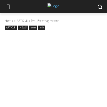
Home
ARTICLE
শিক্ষা– শিক্ষকক ভুচুং পহু নসজাব
ARTICLE
NEWS
প্ৰবন্ধ
বাতৰি