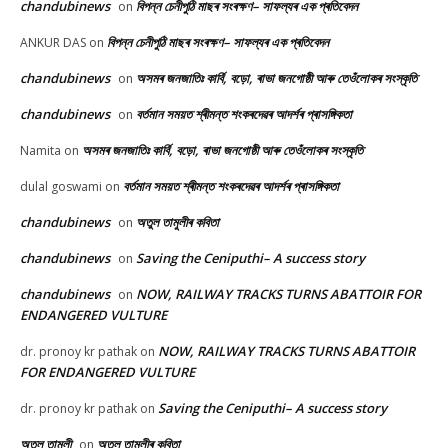
chandubinews
বিপন্ন চেনীপুঠি মাছৰ সংৰক্ষণ– সাফল্যৰ এক প্ৰতিবেদন
on
বিপন্ন চেনীপুঠি মাছৰ সংৰক্ষণ– সাফল্যৰ এক প্ৰতিবেদন
ANKUR DAS
on
chandubinews
অসমৰ জনজাতিঃ কাৰ্বি, বড়ো, ৰাভা জনগোষ্ঠী আৰু তেওঁলোকৰ সংস্কৃতি
on
chandubinews
বৰ্তমান সময়ত শ্ৰীমন্ত শংকৰদেৱৰ আদৰ্শৰ প্ৰাসঙ্গিকতা
on
অসমৰ জনজাতিঃ কাৰ্বি, বড়ো, ৰাভা জনগোষ্ঠী আৰু তেওঁলোকৰ সংস্কৃতি
Namita
on
বৰ্তমান সময়ত শ্ৰীমন্ত শংকৰদেৱৰ আদৰ্শৰ প্ৰাসঙ্গিকতা
dulal goswami
on
chandubinews
অতুল তামুলীৰ কবিতা
on
chandubinews
Saving the Ceniputhi– A success story
on
chandubinews
NOW, RAILWAY TRACKS TURNS ABATTOIR FOR
on
ENDANGERED VULTURE
NOW, RAILWAY TRACKS TURNS ABATTOIR
dr. pronoy kr pathak
on
FOR ENDANGERED VULTURE
Saving the Ceniputhi– A success story
dr. pronoy kr pathak
on
অতুল তামুলী
অতুল তামুলীৰ কবিতা
on