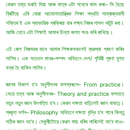
কেৱল তথ্য ভৰাই দিয়া আৰু মাত্ৰ এটা পথেৰে কাম কৰা– সি হৈছে
ব্ৰিটিছে এৰি যোৱা আমোলাতান্ত্ৰিক শিক্ষা পদ্ধতি সাম্ৰাজ্যবাদী
শক্তিৰ ই এক স্বাভাৱিক প্ৰক্ৰিয়া যাৰ লক্ষ্য নিজৰ শাসন অটুট ৰখা।
আজি তেনে এটা শিক্ষাই আমাৰ চিন্তা জগত পংগু কৰি ৰাখিছে।
এই ৰোগ নিৰাময়ৰ বাবে আমাৰ শিক্ষকসকলেই ব্যৱস্থা গ্ৰহণ কৰিব
লাগিব। এক সচেতন মানৱ–সম্পদ অবিহনে দেশ/ পৃথিৱী পূৰণা যুগত
বন্ধা হৈ থাকিব লাগিব।
জ্ঞানৰ বিকাশ হ’ব অনুশীলনৰ ফলস্বৰূপে– From practice।
সেয়ে তত্ব আৰু অনুশীলনৰ– Theory and practice ফলতহে
নতুন নতুন জ্ঞান উৎপত্তি হ’ব। কেৱল দক্ষতা বাঢ়িলেই জ্ঞান নাবাঢ়ে।
প্ৰকৃত দৰ্শন– Philosophy অবিহনে দক্ষতা বৃদ্ধি হ’ব পাৰে কিন্তু
সঠিক জ্ঞান নহ’ব। মেকুৰীটোৱে কেৱল মাছ ধৰিব পাৰিলেই নহ’ব মাও–