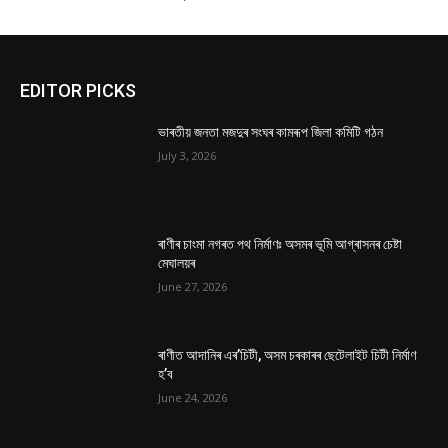
EDITOR PICKS
ভাৰতীয় জনতা মজদুৰ সংঘৰ কামৰূপ জিলা কমিটি গঠন
July 3, 2026
ৰাণীৰ চাংমা নগৰত পথ নিৰ্মাণঃ অসমৰ ভূমি আগ্ৰাসনৰ চেষ্টা
মেঘালয়ৰ
June 27, 2026
ৰাণীত আদানিৰ এৰ’চিটী, অসম চৰকাৰৰ ছেটেলাইট চিটী নিৰ্মাণ
হ’ব
June 24, 2026