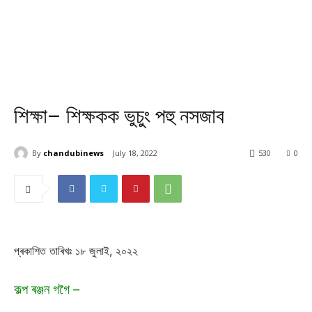
শিক্ষা– শিক্ষকক ভুচুং পহু নসজাব
By
chandubinews
July 18, 2022
530
0
প্ৰকাশিত তাৰিখঃ ১৮ জুলাই, ২০২২
কল্প ৰঞ্জন গগৈ –