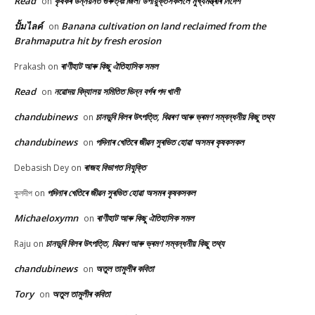
Read
কৃষকৰ উন্নয়নত গুৰুত্বঃ জিলা উপায়ুক্তসকললৈ মুখ্যমন্ত্ৰীৰ নিৰ্দেশ
on
ปั้มไลค์
Banana cultivation on land reclaimed from the
on
Brahmaputra hit by fresh erosion
ৰাণীহাট আৰু কিছু ঐতিহাসিক সমল
Prakash
on
Read
নৱোদয় বিদ্যালয় সমিতিত ভিন্ন বৰ্গৰ পদ খালী
on
chandubinews
চানডুবি বিলৰ উৎপত্তি, বিৱৰণ আৰু ভ্ৰমণ সম্বন্ধনীয় কিছু তথ্য
on
chandubinews
পদিনাৰ খেতিৰে জীৱন সুৰভিত হোৱা অসমৰ কৃষকসকল
on
ৰাজহ বিভাগত নিযুক্তি
Debasish Dey
on
পদিনাৰ খেতিৰে জীৱন সুৰভিত হোৱা অসমৰ কৃষকসকল
কুলদীপ
on
Michaeloxymn
ৰাণীহাট আৰু কিছু ঐতিহাসিক সমল
on
চানডুবি বিলৰ উৎপত্তি, বিৱৰণ আৰু ভ্ৰমণ সম্বন্ধনীয় কিছু তথ্য
Raju
on
chandubinews
অতুল তামুলীৰ কবিতা
on
Tory
অতুল তামুলীৰ কবিতা
on