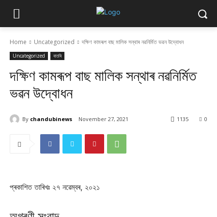
Home
Uncategorized
দক্ষিণ কামৰূপ বাছ মালিক সন্থাৰ নৱনিৰ্মিত ভৱন উদ্বোধন
Uncategorized
বাতৰি
দক্ষিণ কামৰূপ বাছ মালিক সন্থাৰ নৱনিৰ্মিত
ভৱন উদ্বোধন
By
chandubinews
November 27, 2021
1135
0
প্ৰকাশিত তাৰিখঃ ২৭ নৱেম্বৰ, ২০২১
অগ্ৰণী সংবাদ