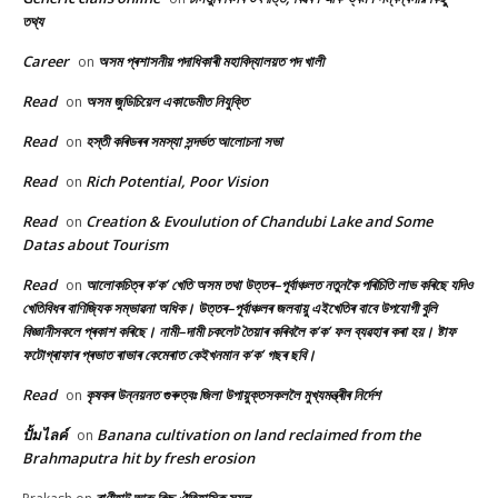
তথ্য
Career
অসম প্ৰশাসনীয় পদাধিকাৰী মহাবিদ্যালয়ত পদ খালী
on
Read
অসম জুডিচিয়েল একাডেমীত নিযুক্তি
on
Read
হস্তী কৰিডৰৰ সমস্যা সন্দৰ্ভত আলোচনা সভা
on
Read
Rich Potential, Poor Vision
on
Read
Creation & Evoulution of Chandubi Lake and Some
on
Datas about Tourism
Read
আলোকচিত্ৰ ক’ক’ খেতি অসম তথা উত্তৰ–পূৰ্বাঞ্চলত নতুনকৈ পৰিচিতি লাভ কৰিছে যদিও
on
খেতিবিধৰ বাণিজ্যিক সম্ভাৱনা অধিক। উত্তৰ–পূৰ্বাঞ্চলৰ জলবায়ু এইখেতিৰ বাবে উপযোগী বুলি
বিজ্ঞানীসকলে প্ৰকাশ কৰিছে। নামী–দামী চকলেট তৈয়াৰ কৰিবলৈ ক’ক’ ফল ব্যৱহাৰ কৰা হয়। ষ্টাফ
ফটোগ্ৰাফাৰ প্ৰভাত ৰাভাৰ কেমেৰাত কেইখনমান ক’ক’ গছৰ ছবি।
Read
কৃষকৰ উন্নয়নত গুৰুত্বঃ জিলা উপায়ুক্তসকললৈ মুখ্যমন্ত্ৰীৰ নিৰ্দেশ
on
ปั้มไลค์
Banana cultivation on land reclaimed from the
on
Brahmaputra hit by fresh erosion