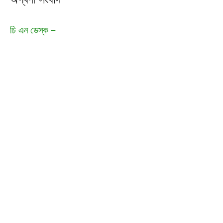
চি এন ডেস্ক –