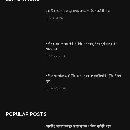
ভাৰতীয় জনতা মজদুৰ সংঘৰ কামৰূপ জিলা কমিটি গঠন
July 3, 2026
ৰাণীৰ চাংমা নগৰত পথ নিৰ্মাণঃ অসমৰ ভূমি আগ্ৰাসনৰ চেষ্টা
মেঘালয়ৰ
June 27, 2026
ৰাণীত আদানিৰ এৰ’চিটী, অসম চৰকাৰৰ ছেটেলাইট চিটী নিৰ্মাণ
হ’ব
June 24, 2026
POPULAR POSTS
ভাৰতীয় জনতা মজদুৰ সংঘৰ কামৰূপ জিলা কমিটি গঠন