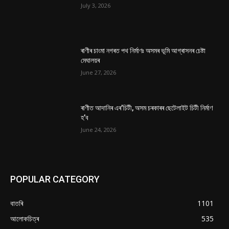
July 3, 2026
ৰাণীৰ চাংমা নগৰত পথ নিৰ্মাণঃ অসমৰ ভূমি আগ্ৰাসনৰ চেষ্টা
মেঘালয়ৰ
June 27, 2026
ৰাণীত আদানিৰ এৰ’চিটী, অসম চৰকাৰৰ ছেটেলাইট চিটী নিৰ্মাণ
হ’ব
June 24, 2026
POPULAR CATEGORY
বাতৰি
1101
আলোকচিত্ৰ
535