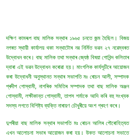
দক্ষিণ কামৰূপ বাছ মালিক সন্থাৰ ১৯৬৫ চনতে জন্ম হৈছিল। বিজয়
নগৰত স্থায়ী কাৰ্যালয় থকা সন্থাটোৰ নৱ নিৰ্মিত ভৱন ২৭ নৱেম্বৰত
উদ্বোধন কৰে। বাছ মালিক তথা সন্থাৰ জ্যেষ্ঠ বিষয়া গোবিন্দ কলিতাৰ
দ্বাৰা এই ভৱন উদ্বোধন কৰোৱা হয়। মাংগলিক কাৰ্যসূচীৰে আয়োজন
কৰা উদ্বোধনী অনুস্থানত সন্থাৰ সভাপতি মঃ ৰোচন আলী, সম্পাদক
প্ৰদীপ গোস্বামী, নাগৰিক সমিতিৰ সম্পাদক তথা বাছ মালিক অঞ্জন
গোস্বামী, লক্ষীকান্ত গোস্বামী, তাপস শৰ্মাকে আদি কৰি বহু সংখ্যক
সদস্য লগতে বিশিষ্ট্য ব্যক্তি নাৰায়ণ চৌধুৰীয়ে অংশ গ্ৰহণ কৰে।
দুপৰীয়া বাছ মালিক সন্থাৰ সভাপতি মঃ ৰোচন আলিৰ পৌৰোহিত্যত
এখন আলোচনা সভাৰ আয়োজন কৰা হয়। উক্ত আলোচনা সভাতে