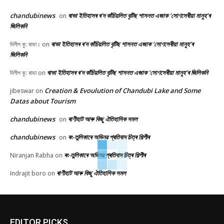
chandubinews
ৰাভা ইতিহাসৰ ৰ’দ কাঁচিয়লিত বৃটিছ শাসনত এজাক ‘সোণসেৰীয়া মানুহ’ৰ
on
জিলিকনি
ৰাভা ইতিহাসৰ ৰ’দ কাঁচিয়লিত বৃটিছ শাসনত এজাক ‘সোণসেৰীয়া মানুহ’ৰ
দিলীপ কু: ৰাভা।
on
জিলিকনি
ৰাভা ইতিহাসৰ ৰ’দ কাঁচিয়লিত বৃটিছ শাসনত এজাক ‘সোণসেৰীয়া মানুহ’ৰ জিলিকনি
দিলীপ কু: ৰাভা
on
Creation & Evoulution of Chandubi Lake and Some
jibeswar
on
Datas about Tourism
chandubinews
ৰাণীহাট আৰু কিছু ঐতিহাসিক সমল
on
chandubinews
ৰং-তুলিকাৰে অভিনৱ প্ৰতিবাদ চিত্ৰ শিল্পীৰ
on
ৰং-তুলিকাৰে অভিনৱ প্ৰতিবাদ চিত্ৰ শিল্পীৰ
Niranjan Rabha
on
ৰাণীহাট আৰু কিছু ঐতিহাসিক সমল
Indrajit boro
on
EDITOR PICKS