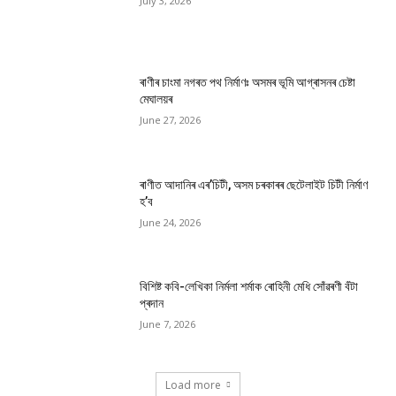
July 3, 2026
ৰাণীৰ চাংমা নগৰত পথ নিৰ্মাণঃ অসমৰ ভূমি আগ্ৰাসনৰ চেষ্টা
মেঘালয়ৰ
June 27, 2026
ৰাণীত আদানিৰ এৰ’চিটী, অসম চৰকাৰৰ ছেটেলাইট চিটী নিৰ্মাণ
হ’ব
June 24, 2026
বিশিষ্ট কবি-লেখিকা নিৰ্মলা শৰ্মাক ৰোহিনী মেধি সোঁৱৰণী বঁটা
প্ৰদান
June 7, 2026
Load more