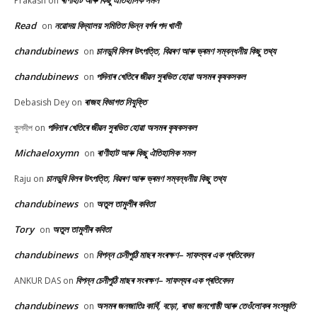
ৰাণীহাট আৰু কিছু ঐতিহাসিক সমল
Prakash
on
Read
নৱোদয় বিদ্যালয় সমিতিত ভিন্ন বৰ্গৰ পদ খালী
on
chandubinews
চানডুবি বিলৰ উৎপত্তি, বিৱৰণ আৰু ভ্ৰমণ সম্বন্ধনীয় কিছু তথ্য
on
chandubinews
পদিনাৰ খেতিৰে জীৱন সুৰভিত হোৱা অসমৰ কৃষকসকল
on
ৰাজহ বিভাগত নিযুক্তি
Debasish Dey
on
পদিনাৰ খেতিৰে জীৱন সুৰভিত হোৱা অসমৰ কৃষকসকল
কুলদীপ
on
Michaeloxymn
ৰাণীহাট আৰু কিছু ঐতিহাসিক সমল
on
চানডুবি বিলৰ উৎপত্তি, বিৱৰণ আৰু ভ্ৰমণ সম্বন্ধনীয় কিছু তথ্য
Raju
on
chandubinews
অতুল তামুলীৰ কবিতা
on
Tory
অতুল তামুলীৰ কবিতা
on
chandubinews
বিপন্ন চেনীপুঠি মাছৰ সংৰক্ষণ– সাফল্যৰ এক প্ৰতিবেদন
on
বিপন্ন চেনীপুঠি মাছৰ সংৰক্ষণ– সাফল্যৰ এক প্ৰতিবেদন
ANKUR DAS
on
chandubinews
অসমৰ জনজাতিঃ কাৰ্বি, বড়ো, ৰাভা জনগোষ্ঠী আৰু তেওঁলোকৰ সংস্কৃতি
on