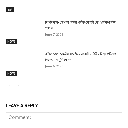
বাতৰি
বিশিষ্ট কবি-লেখিকা নিৰ্মলা শৰ্মাক ৰোহিনী মেধি সোঁৱৰণী বঁটা
প্ৰদান
June 7, 2026
NEWS
ৰাণীত ১৭৫ কেন্দ্ৰীয় সংৰক্ষিত আৰক্ষী বাহিনীৰ বিশ্ব পৰিৱেশ
দিৱসত গছপুলি ৰোপন
June 6, 2026
NEWS
LEAVE A REPLY