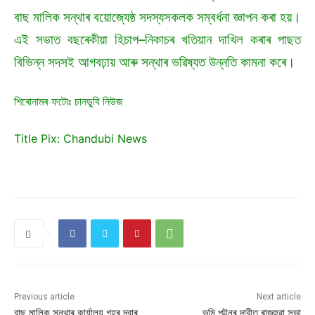
বাছ মালিক সন্থাৰ বয়োজ্যেষ্ঠ সদস্যসকলক সম্বৰ্ধনা জ্ঞাপন কৰা হয়।
এই সভাত বছৰেকীয়া হিচাপ–নিকাচৰ খতিয়ান দাখিল কৰাৰ পাছত
বিভিন্ন সদসই আগবঢ়ায় আৰু সন্থাৰ ভৱিষ্যত উন্নতি কামনা কৰে।
শিৰোনামৰ ফটোঃ চানডুবি নিউজ
Title Pix: Chandubi News
Previous article
Next article
বাছ মালিক সন্থাৰ কাৰ্যালয় গৃহৰ দ্বাৰ
ভূমি পট্টনৰ দাবীত ৰাজহুৱা সভা