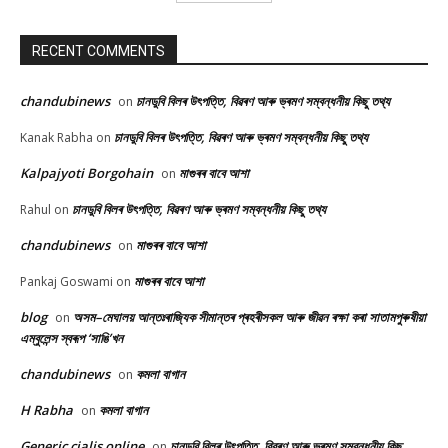
RECENT COMMENTS
chandubinews
চানডুবি বিলৰ উৎপত্তি, বিৱৰণ আৰু ভ্ৰমণ সম্বন্ধনীয় কিছু তথ্য
on
চানডুবি বিলৰ উৎপত্তি, বিৱৰণ আৰু ভ্ৰমণ সম্বন্ধনীয় কিছু তথ্য
Kanak Rabha
on
Kalpajyoti Borgohain
মাগুৰৰ বাবে আশা
on
চানডুবি বিলৰ উৎপত্তি, বিৱৰণ আৰু ভ্ৰমণ সম্বন্ধনীয় কিছু তথ্য
Rahul
on
chandubinews
মাগুৰৰ বাবে আশা
on
মাগুৰৰ বাবে আশা
Pankaj Goswami
on
blog
অসম–মেঘালয় আন্তঃৰাজ্যিক সীমান্তৰ প্ৰহৰীসকল আৰু জীৱন ৰক্ষা কৰা সাতামপুৰুষীয়া
on
এম্বুলেন্স স্বৰূপ ‘সাঙি’খন
chandubinews
কমলা বাগান
on
H Rabha
কমলা বাগান
on
Generic cialis online
চানডুবি বিলৰ উৎপত্তি, বিৱৰণ আৰু ভ্ৰমণ সম্বন্ধনীয় কিছু
on