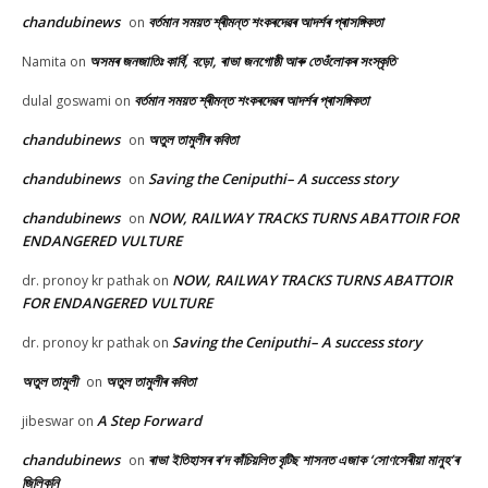
chandubinews
বৰ্তমান সময়ত শ্ৰীমন্ত শংকৰদেৱৰ আদৰ্শৰ প্ৰাসঙ্গিকতা
on
অসমৰ জনজাতিঃ কাৰ্বি, বড়ো, ৰাভা জনগোষ্ঠী আৰু তেওঁলোকৰ সংস্কৃতি
Namita
on
বৰ্তমান সময়ত শ্ৰীমন্ত শংকৰদেৱৰ আদৰ্শৰ প্ৰাসঙ্গিকতা
dulal goswami
on
chandubinews
অতুল তামুলীৰ কবিতা
on
chandubinews
Saving the Ceniputhi– A success story
on
chandubinews
NOW, RAILWAY TRACKS TURNS ABATTOIR FOR
on
ENDANGERED VULTURE
NOW, RAILWAY TRACKS TURNS ABATTOIR
dr. pronoy kr pathak
on
FOR ENDANGERED VULTURE
Saving the Ceniputhi– A success story
dr. pronoy kr pathak
on
অতুল তামুলী
অতুল তামুলীৰ কবিতা
on
A Step Forward
jibeswar
on
chandubinews
ৰাভা ইতিহাসৰ ৰ’দ কাঁচিয়লিত বৃটিছ শাসনত এজাক ‘সোণসেৰীয়া মানুহ’ৰ
on
জিলিকনি