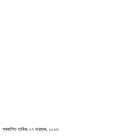
প্ৰকাশিত তাৰিখঃ ২৭ নৱেম্বৰ, ২০২৩