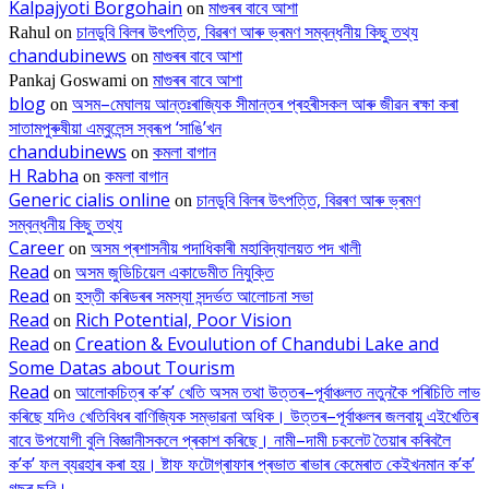
Kalpajyoti Borgohain
মাগুৰৰ বাবে আশা
on
চানডুবি বিলৰ উৎপত্তি, বিৱৰণ আৰু ভ্ৰমণ সম্বন্ধনীয় কিছু তথ্য
Rahul
on
chandubinews
মাগুৰৰ বাবে আশা
on
মাগুৰৰ বাবে আশা
Pankaj Goswami
on
blog
অসম–মেঘালয় আন্তঃৰাজ্যিক সীমান্তৰ প্ৰহৰীসকল আৰু জীৱন ৰক্ষা কৰা
on
সাতামপুৰুষীয়া এম্বুলেন্স স্বৰূপ ‘সাঙি’খন
chandubinews
কমলা বাগান
on
H Rabha
কমলা বাগান
on
Generic cialis online
চানডুবি বিলৰ উৎপত্তি, বিৱৰণ আৰু ভ্ৰমণ
on
সম্বন্ধনীয় কিছু তথ্য
Career
অসম প্ৰশাসনীয় পদাধিকাৰী মহাবিদ্যালয়ত পদ খালী
on
Read
অসম জুডিচিয়েল একাডেমীত নিযুক্তি
on
Read
হস্তী কৰিডৰৰ সমস্যা সন্দৰ্ভত আলোচনা সভা
on
Read
Rich Potential, Poor Vision
on
Read
Creation & Evoulution of Chandubi Lake and
on
Some Datas about Tourism
Read
আলোকচিত্ৰ ক’ক’ খেতি অসম তথা উত্তৰ–পূৰ্বাঞ্চলত নতুনকৈ পৰিচিতি লাভ
on
কৰিছে যদিও খেতিবিধৰ বাণিজ্যিক সম্ভাৱনা অধিক। উত্তৰ–পূৰ্বাঞ্চলৰ জলবায়ু এইখেতিৰ
বাবে উপযোগী বুলি বিজ্ঞানীসকলে প্ৰকাশ কৰিছে। নামী–দামী চকলেট তৈয়াৰ কৰিবলৈ
ক’ক’ ফল ব্যৱহাৰ কৰা হয়। ষ্টাফ ফটোগ্ৰাফাৰ প্ৰভাত ৰাভাৰ কেমেৰাত কেইখনমান ক’ক’
গছৰ ছবি।