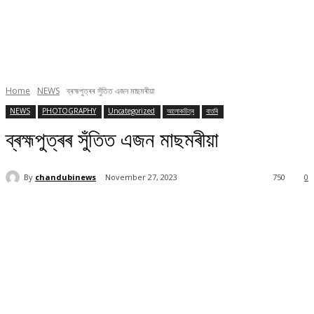
Home
NEWS
ব্ৰহ্মপুত্ৰৰ সুঁতিত এজন মাছমৰীয়া
NEWS
PHOTOGRAPHY
Uncategorized
আলোকচিত্ৰ
বাতৰি
ব্ৰহ্মপুত্ৰৰ সুঁতিত এজন মাছমৰীয়া
By
chandubinews
November 27, 2023
750
0