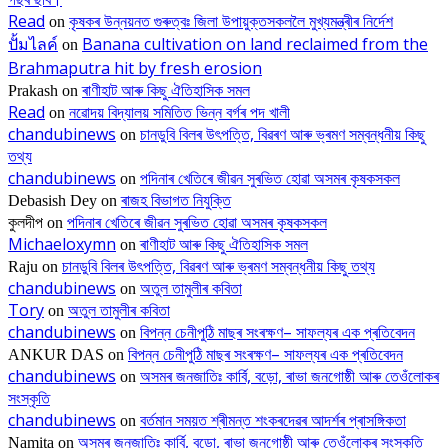
Read
কৃষকৰ উন্নয়নত গুৰুত্বঃ জিলা উপায়ুক্তসকললৈ মুখ্যমন্ত্ৰীৰ নিৰ্দেশ
on
ปั้มไลค์
Banana cultivation on land reclaimed from the
on
Brahmaputra hit by fresh erosion
ৰাণীহাট আৰু কিছু ঐতিহাসিক সমল
Prakash
on
Read
নৱোদয় বিদ্যালয় সমিতিত ভিন্ন বৰ্গৰ পদ খালী
on
chandubinews
চানডুবি বিলৰ উৎপত্তি, বিৱৰণ আৰু ভ্ৰমণ সম্বন্ধনীয় কিছু
on
তথ্য
chandubinews
পদিনাৰ খেতিৰে জীৱন সুৰভিত হোৱা অসমৰ কৃষকসকল
on
ৰাজহ বিভাগত নিযুক্তি
Debasish Dey
on
পদিনাৰ খেতিৰে জীৱন সুৰভিত হোৱা অসমৰ কৃষকসকল
কুলদীপ
on
Michaeloxymn
ৰাণীহাট আৰু কিছু ঐতিহাসিক সমল
on
চানডুবি বিলৰ উৎপত্তি, বিৱৰণ আৰু ভ্ৰমণ সম্বন্ধনীয় কিছু তথ্য
Raju
on
chandubinews
অতুল তামুলীৰ কবিতা
on
Tory
অতুল তামুলীৰ কবিতা
on
chandubinews
বিপন্ন চেনীপুঠি মাছৰ সংৰক্ষণ– সাফল্যৰ এক প্ৰতিবেদন
on
বিপন্ন চেনীপুঠি মাছৰ সংৰক্ষণ– সাফল্যৰ এক প্ৰতিবেদন
ANKUR DAS
on
chandubinews
অসমৰ জনজাতিঃ কাৰ্বি, বড়ো, ৰাভা জনগোষ্ঠী আৰু তেওঁলোকৰ
on
সংস্কৃতি
chandubinews
বৰ্তমান সময়ত শ্ৰীমন্ত শংকৰদেৱৰ আদৰ্শৰ প্ৰাসঙ্গিকতা
on
অসমৰ জনজাতিঃ কাৰ্বি, বড়ো, ৰাভা জনগোষ্ঠী আৰু তেওঁলোকৰ সংস্কৃতি
Namita
on