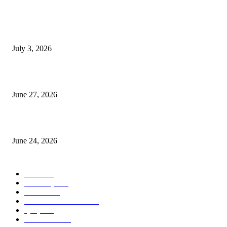
POPULAR POSTS
ভাৰতীয় জনতা মজদুৰ সংঘৰ কামৰূপ জিলা কমিটি গঠন
July 3, 2026
ৰাণীৰ চাংমা নগৰত পথ নিৰ্মাণঃ অসমৰ ভূমি আগ্ৰাসনৰ চেষ্টা মেঘালয়ৰ
June 27, 2026
ৰাণীত আদানিৰ এৰ’চিটী, অসম চৰকাৰৰ ছেটেলাইট চিটী নিৰ্মাণ হ’ব
June 24, 2026
POPULAR CATEGORY
বাতৰি
1101
আলোকচিত্ৰ
535
NEWS
530
PHOTOGRAPHY
473
প্ৰবন্ধ
323
ARTICLE
298