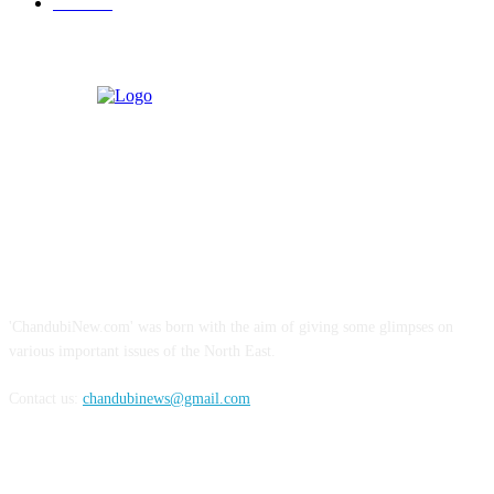
বিজ্ঞাপন
52
ABOUT US
'ChandubiNew.com' was born with the aim of giving some glimpses on
various important issues of the North East.
Contact us:
chandubinews@gmail.com