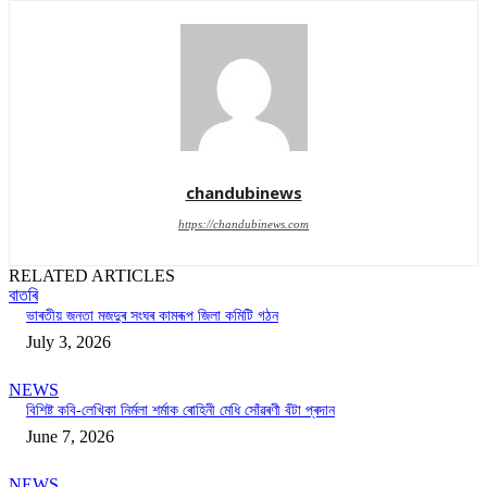
chandubinews
https://chandubinews.com
RELATED ARTICLES
বাতৰি
ভাৰতীয় জনতা মজদুৰ সংঘৰ কামৰূপ জিলা কমিটি গঠন
July 3, 2026
NEWS
বিশিষ্ট কবি-লেখিকা নিৰ্মলা শৰ্মাক ৰোহিনী মেধি সোঁৱৰণী বঁটা প্ৰদান
June 7, 2026
NEWS