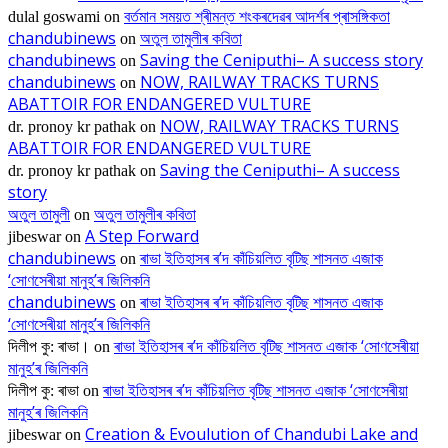
বৰ্তমান সময়ত শ্ৰীমন্ত শংকৰদেৱৰ আদৰ্শৰ প্ৰাসঙ্গিকতা
dulal goswami
on
chandubinews
অতুল তামুলীৰ কবিতা
on
chandubinews
Saving the Ceniputhi– A success story
on
chandubinews
NOW, RAILWAY TRACKS TURNS
on
ABATTOIR FOR ENDANGERED VULTURE
NOW, RAILWAY TRACKS TURNS
dr. pronoy kr pathak
on
ABATTOIR FOR ENDANGERED VULTURE
Saving the Ceniputhi– A success
dr. pronoy kr pathak
on
story
অতুল তামুলী
অতুল তামুলীৰ কবিতা
on
A Step Forward
jibeswar
on
chandubinews
ৰাভা ইতিহাসৰ ৰ’দ কাঁচিয়লিত বৃটিছ শাসনত এজাক
on
‘সোণসেৰীয়া মানুহ’ৰ জিলিকনি
chandubinews
ৰাভা ইতিহাসৰ ৰ’দ কাঁচিয়লিত বৃটিছ শাসনত এজাক
on
‘সোণসেৰীয়া মানুহ’ৰ জিলিকনি
ৰাভা ইতিহাসৰ ৰ’দ কাঁচিয়লিত বৃটিছ শাসনত এজাক ‘সোণসেৰীয়া
দিলীপ কু: ৰাভা।
on
মানুহ’ৰ জিলিকনি
ৰাভা ইতিহাসৰ ৰ’দ কাঁচিয়লিত বৃটিছ শাসনত এজাক ‘সোণসেৰীয়া
দিলীপ কু: ৰাভা
on
মানুহ’ৰ জিলিকনি
Creation & Evoulution of Chandubi Lake and
jibeswar
on