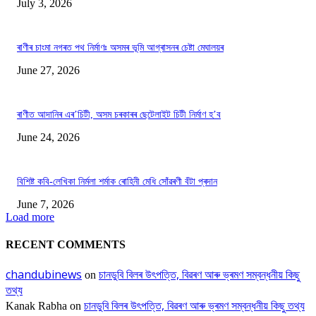
July 3, 2026
ৰাণীৰ চাংমা নগৰত পথ নিৰ্মাণঃ অসমৰ ভূমি আগ্ৰাসনৰ চেষ্টা মেঘালয়ৰ
June 27, 2026
ৰাণীত আদানিৰ এৰ’চিটী, অসম চৰকাৰৰ ছেটেলাইট চিটী নিৰ্মাণ হ’ব
June 24, 2026
বিশিষ্ট কবি-লেখিকা নিৰ্মলা শৰ্মাক ৰোহিনী মেধি সোঁৱৰণী বঁটা প্ৰদান
June 7, 2026
Load more
RECENT COMMENTS
chandubinews
চানডুবি বিলৰ উৎপত্তি, বিৱৰণ আৰু ভ্ৰমণ সম্বন্ধনীয় কিছু
on
তথ্য
চানডুবি বিলৰ উৎপত্তি, বিৱৰণ আৰু ভ্ৰমণ সম্বন্ধনীয় কিছু তথ্য
Kanak Rabha
on