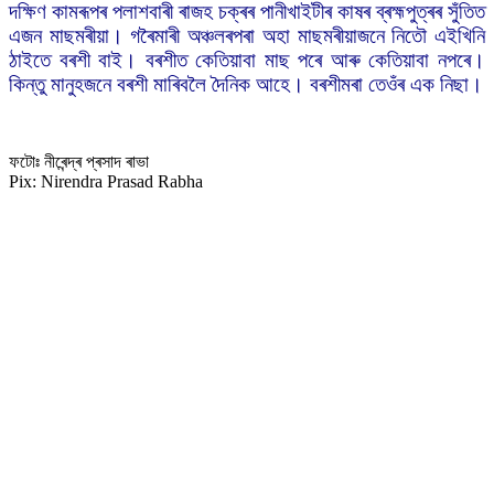
দক্ষিণ কামৰূপৰ পলাশবাৰী ৰাজহ চক্ৰৰ পানীখাইটীৰ কাষৰ ব্ৰহ্মপুত্ৰৰ সুঁতিত
এজন মাছমৰীয়া। গৰৈমাৰী অঞ্চলৰপৰা অহা মাছমৰীয়াজনে নিতৌ এইখিনি
ঠাইতে বৰশী বাই। বৰশীত কেতিয়াবা মাছ পৰে আৰু কেতিয়াবা নপৰে।
কিন্তু মানুহজনে বৰশী মাৰিবলৈ দৈনিক আহে। বৰশীমৰা তেওঁৰ এক নিছা।
ফটোঃ নীৰেন্দ্ৰ প্ৰসাদ ৰাভা
Pix: Nirendra Prasad Rabha