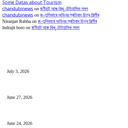
Some Datas about Tourism
chandubinews
ৰাণীহাট আৰু কিছু ঐতিহাসিক সমল
on
chandubinews
ৰং-তুলিকাৰে অভিনৱ প্ৰতিবাদ চিত্ৰ শিল্পীৰ
on
ৰং-তুলিকাৰে অভিনৱ প্ৰতিবাদ চিত্ৰ শিল্পীৰ
Niranjan Rabha
on
ৰাণীহাট আৰু কিছু ঐতিহাসিক সমল
Indrajit boro
on
EDITOR PICKS
ভাৰতীয় জনতা মজদুৰ সংঘৰ কামৰূপ জিলা কমিটি গঠন
July 3, 2026
ৰাণীৰ চাংমা নগৰত পথ নিৰ্মাণঃ অসমৰ ভূমি আগ্ৰাসনৰ চেষ্টা মেঘালয়ৰ
June 27, 2026
ৰাণীত আদানিৰ এৰ’চিটী, অসম চৰকাৰৰ ছেটেলাইট চিটী নিৰ্মাণ হ’ব
June 24, 2026