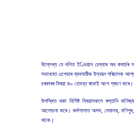
উল্লেখ্য যে দলিত ইণ্ডিয়ান চেম্বাৰ অব কমাৰ্চৰ অধ
সভাখনত এপেডাৰ ব্যবসায়ীক উন্নয়ন পৰিচালক আশ্ৰফ 
চৰকাৰৰ বিষয়া ড০ হেমন্ত ৰাভাই অংশ গ্ৰহণ কৰে।
উপস্থিত থকা বিশিষ্ট বিষয়াসকলে ৰপ্তানি বাণিজ্
আলোচনা কৰে। কৰ্মশালাত অসম, মেঘালয়, মণিপুৰ, 
থাকে।