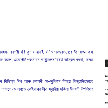
্যক্ষ পদ্মশ্রী ৰবি কুমাৰ নাৰাই বন্তি প্ৰজ্বলনেৰে উদ্বোধন কৰা
কমল, এক্সপোৰ্ট প্ৰমোচন কাউন্সিলৰ বিষয়া ভাস্কৰ বৰুৱা, অসম
c
সম্
যৰ বিভিন্ন দিশ আৰু চৰকাৰী সা–সুবিধাৰ বিষয়ে বিস্তাৰিতভাৱে
নাগালেণ্ড লগতে কেইবাগৰাকীও স্থানীয় মহিলা উদ্যমী উপস্থিত
Ka
কিছ
Ka