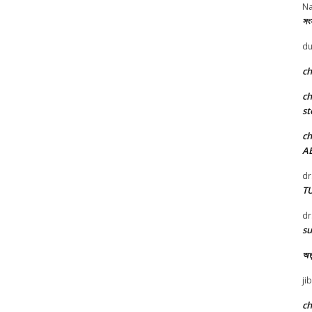
Na
সংস
du
c
c
st
c
A
dr
T
dr
su
অতু
ji
c