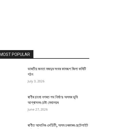
MOST POPULAR
ভাৰতীয় জনতা মজদুৰ সংঘৰ কামৰূপ জিলা কমিটি
গঠন
July 3, 2026
ৰাণীৰ চাংমা নগৰত পথ নিৰ্মাণঃ অসমৰ ভূমি
আগ্ৰাসনৰ চেষ্টা মেঘালয়ৰ
June 27, 2026
ৰাণীত আদানিৰ এৰ’চিটী, অসম চৰকাৰৰ ছেটেলাইট