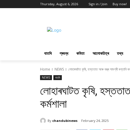
Thursday, August 6, 2026
Sign in / Join
Buy now!
বাতৰি
প্ৰবন্ধ
কবিতা
আলোকচিত্ৰ
তথ্য
Home
NEWS
লোহাৰঘাটত কৃষি, হস্ততাত আৰু বস্ত্ৰ সামগ্ৰী ৰপ্তানি কৰ
NEWS
বাতৰি
লোহাৰঘাটত কৃষি, হস্ততাত আ
কৰ্মশালা
By
chandubinews
February 24, 2025