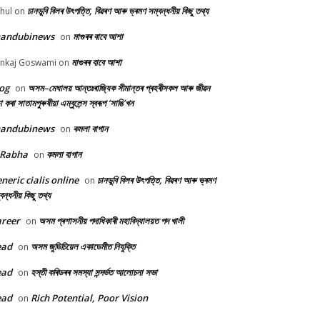
চানডুবি বিলৰ উৎপত্তি, বিৱৰণ আৰু ভ্ৰমণ সম্বন্ধনীয় কিছু তথ্য
hul
on
handubinews
মাগুৰৰ বাবে আশা
on
মাগুৰৰ বাবে আশা
nkaj Goswami
on
og
অসম–মেঘালয় আন্তঃৰাজ্যিক সীমান্তৰ প্ৰহৰীসকল আৰু জীৱন
on
ষা কৰা সাতামপুৰুষীয়া এম্বুলেন্স স্বৰূপ ‘সাঙি’খন
handubinews
কমলা বাগান
on
 Rabha
কমলা বাগান
on
neric cialis online
চানডুবি বিলৰ উৎপত্তি, বিৱৰণ আৰু ভ্ৰমণ
on
বন্ধনীয় কিছু তথ্য
reer
অসম প্ৰশাসনীয় পদাধিকাৰী মহাবিদ্যালয়ত পদ খালী
on
ead
অসম জুডিচিয়েল একাডেমীত নিযুক্তি
on
ead
হস্তী কৰিডৰৰ সমস্যা সন্দৰ্ভত আলোচনা সভা
on
ead
Rich Potential, Poor Vision
on