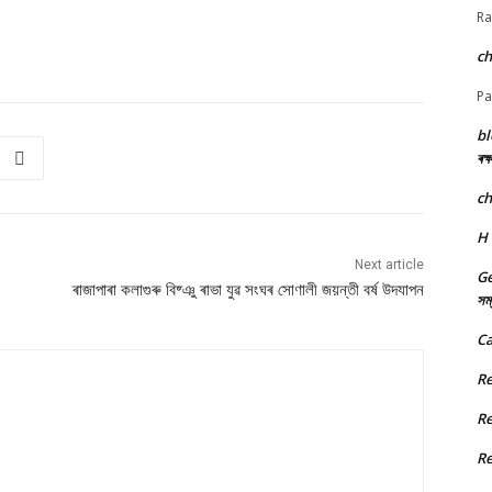
Ra
c
Pa
bl
ৰক্
c
H
Next article
Ge
ৰাজাপাৰা কলাগুৰু বিষ্ঞু ৰাভা যুৱ সংঘৰ সোণালী জয়ন্তী বৰ্ষ উদযাপন
সম্
Ca
R
R
R