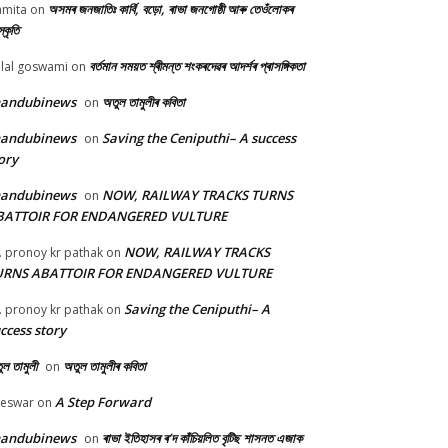
অসমৰ জনজাতিঃ কাৰ্বি, বড়ো, ৰাভা জনগোষ্ঠী আৰু তেওঁলোকৰ
mita
on
্কৃতি
বৰ্তমান সময়ত শ্ৰীমন্ত শংকৰদেৱৰ আদৰ্শৰ প্ৰাসঙ্গিকতা
lal goswami
on
handubinews
অতুল তামুলীৰ কবিতা
on
handubinews
Saving the Ceniputhi– A success
on
ory
handubinews
NOW, RAILWAY TRACKS TURNS
on
BATTOIR FOR ENDANGERED VULTURE
NOW, RAILWAY TRACKS
. pronoy kr pathak
on
URNS ABATTOIR FOR ENDANGERED VULTURE
Saving the Ceniputhi– A
. pronoy kr pathak
on
ccess story
ল তামুলী
অতুল তামুলীৰ কবিতা
on
A Step Forward
beswar
on
handubinews
ৰাভা ইতিহাসৰ ৰ’দ কাঁচিয়লিত বৃটিছ শাসনত এজাক
on