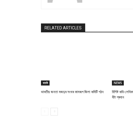
RELATED ARTICLES
বাতৰি
NEWS
ভাৰতীয় জনতা মজদুৰ সংঘৰ কামৰূপ জিলা কমিটি গঠন
বিশিষ্ট কবি-লেখিক
বঁটা প্ৰদান