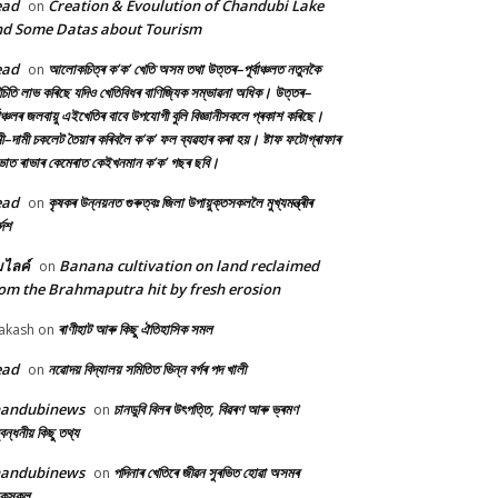
ead
Creation & Evoulution of Chandubi Lake
on
d Some Datas about Tourism
ead
আলোকচিত্ৰ ক’ক’ খেতি অসম তথা উত্তৰ–পূৰ্বাঞ্চলত নতুনকৈ
on
চিতি লাভ কৰিছে যদিও খেতিবিধৰ বাণিজ্যিক সম্ভাৱনা অধিক। উত্তৰ–
্বাঞ্চলৰ জলবায়ু এইখেতিৰ বাবে উপযোগী বুলি বিজ্ঞানীসকলে প্ৰকাশ কৰিছে।
ী–দামী চকলেট তৈয়াৰ কৰিবলৈ ক’ক’ ফল ব্যৱহাৰ কৰা হয়। ষ্টাফ ফটোগ্ৰাফাৰ
ৰভাত ৰাভাৰ কেমেৰাত কেইখনমান ক’ক’ গছৰ ছবি।
ead
কৃষকৰ উন্নয়নত গুৰুত্বঃ জিলা উপায়ুক্তসকললৈ মুখ্যমন্ত্ৰীৰ
on
দেশ
้มไลค์
Banana cultivation on land reclaimed
on
om the Brahmaputra hit by fresh erosion
ৰাণীহাট আৰু কিছু ঐতিহাসিক সমল
akash
on
ead
নৱোদয় বিদ্যালয় সমিতিত ভিন্ন বৰ্গৰ পদ খালী
on
handubinews
চানডুবি বিলৰ উৎপত্তি, বিৱৰণ আৰু ভ্ৰমণ
on
বন্ধনীয় কিছু তথ্য
handubinews
পদিনাৰ খেতিৰে জীৱন সুৰভিত হোৱা অসমৰ
on
ষকসকল