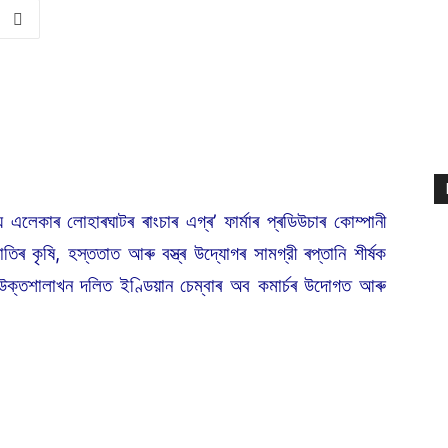
য় এলেকাৰ লোহাৰঘাটৰ ৰাংচাৰ এগ্ৰ’ ফাৰ্মাৰ প্ৰডিউচাৰ কোম্পানী
িৰ কৃষি, হস্ততাত আৰু বস্ত্ৰ উদ্যোগৰ সামগ্রী ৰপ্তানি শীৰ্ষক
উক্তশালাখন দলিত ইণ্ডিয়ান চেম্বাৰ অব কমাৰ্চৰ উদোগত আৰু