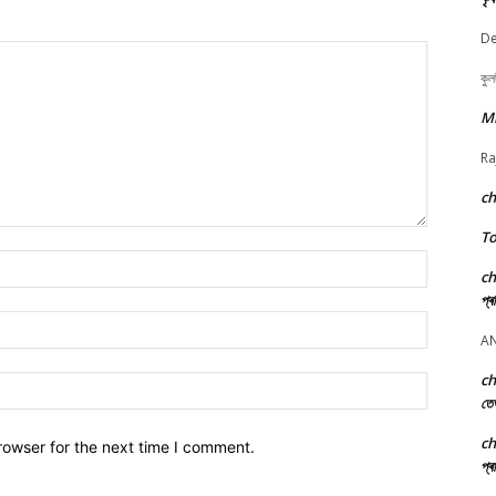
De
কুল
M
Ra
c
To
Name:*
c
প্ৰ
Email:*
A
c
Website:
তে
c
rowser for the next time I comment.
প্ৰ