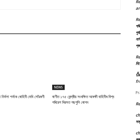
R
an
R
পৰি
পূৰ
নাম
প্
R
নিৰ্
ปั
fr
NEWS
Pr
া নিৰ্মলা শৰ্মাক ৰোহিনী মেধি সোঁৱৰণী
ৰাণীত ১৭৫ কেন্দ্ৰীয় সংৰক্ষিত আৰক্ষী বাহিনীৰ বিশ্ব
পৰিৱেশ দিৱসত গছপুলি ৰোপন
R
c
সম্
c
কৃ