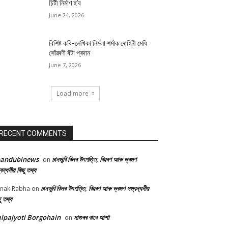
চিটী নিৰ্মাণ হ’ব
June 24, 2026
বিশিষ্ট কবি-লেখিকা নিৰ্মলা শৰ্মাক ৰোহিনী মেধি
সোঁৱৰণী বঁটা প্ৰদান
June 7, 2026
Load more
RECENT COMMENTS
handubinews
চানডুবি বিলৰ উৎপত্তি, বিৱৰণ আৰু ভ্ৰমণ
on
বন্ধনীয় কিছু তথ্য
চানডুবি বিলৰ উৎপত্তি, বিৱৰণ আৰু ভ্ৰমণ সম্বন্ধনীয়
nak Rabha
on
ু তথ্য
lpajyoti Borgohain
মাগুৰৰ বাবে আশা
on