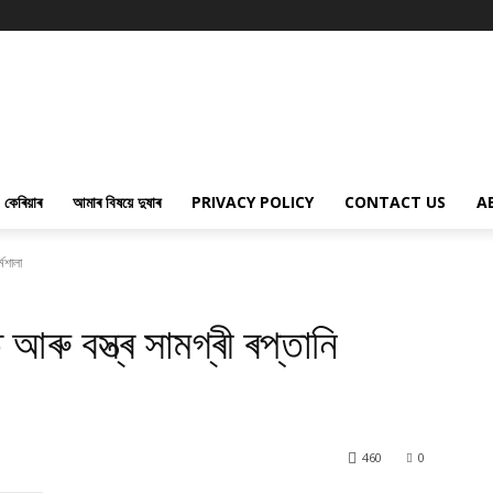
কেৰিয়াৰ
আমাৰ বিষয়ে দুষাৰ
PRIVACY POLICY
CONTACT US
A
্মশালা
ৰু বস্ত্ৰ সামগ্ৰী ৰপ্তানি
460
0