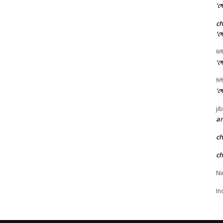
‘সো
c
‘সো
দিল
‘সো
দিল
‘সো
ji
an
c
c
Ni
In