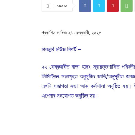
Share
প্ৰকাশিত তাৰিখঃ ২৪ ফেব্ৰুৱাৰী, ২০২৫
চানডুবি নিউজ ৰিপ’ৰ্ট –
২২ ফেব্ৰুৱাৰীত ৰাভা হাছং স্বায়ত্তশাসিত পৰিষদী
লিমিটেডৰ সভাগৃহত অনুসূচীত জাতি/অনুসূচীত জনজাত
এখনি সজাগতা সভা আৰু কৰ্মশালা অনুষ্ঠিত হয়। 
এপেদাৰ সহযোগত অনুষ্ঠিত হয়।