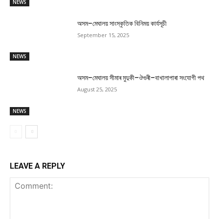
NEWS
অসম–মেঘালয় সাংস্কৃতিক বিনিময় কাৰ্যসূচী
September 15, 2025
NEWS
অসম–মেঘালয় সীমাৰ মুদুকী–ঔগুৰী–বাখালাপাৰা সংযোগী পথ
August 25, 2025
NEWS
LEAVE A REPLY