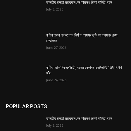
ভাৰতীয় জনতা মজদুৰ সংঘৰ কামৰূপ জিলা কমিটি গঠন
July 3, 2026
ৰাণীৰ চাংমা নগৰত পথ নিৰ্মাণঃ অসমৰ ভূমি আগ্ৰাসনৰ চেষ্টা
মেঘালয়ৰ
June 27, 2026
ৰাণীত আদানিৰ এৰ’চিটী, অসম চৰকাৰৰ ছেটেলাইট চিটী নিৰ্মাণ
হ’ব
June 24, 2026
POPULAR POSTS
ভাৰতীয় জনতা মজদুৰ সংঘৰ কামৰূপ জিলা কমিটি গঠন
July 3, 2026