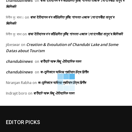
chandubinews
ৰাভা ইতিহাসৰ ৰ’দ কাঁচিয়লিত বৃটিছ শাসনত এজাক ‘সোণসেৰীয়া মানুহ’ৰ
on
জিলিকনি
ৰাভা ইতিহাসৰ ৰ’দ কাঁচিয়লিত বৃটিছ শাসনত এজাক ‘সোণসেৰীয়া মানুহ’ৰ
দিলীপ কু: ৰাভা।
on
জিলিকনি
ৰাভা ইতিহাসৰ ৰ’দ কাঁচিয়লিত বৃটিছ শাসনত এজাক ‘সোণসেৰীয়া মানুহ’ৰ জিলিকনি
দিলীপ কু: ৰাভা
on
Creation & Evoulution of Chandubi Lake and Some
jibeswar
on
Datas about Tourism
chandubinews
ৰাণীহাট আৰু কিছু ঐতিহাসিক সমল
on
chandubinews
ৰং-তুলিকাৰে অভিনৱ প্ৰতিবাদ চিত্ৰ শিল্পীৰ
on
ৰং-তুলিকাৰে অভিনৱ প্ৰতিবাদ চিত্ৰ শিল্পীৰ
Niranjan Rabha
on
ৰাণীহাট আৰু কিছু ঐতিহাসিক সমল
Indrajit boro
on
EDITOR PICKS