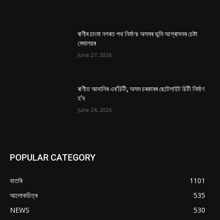
ৰাণীৰ চাংমা নগৰত পথ নিৰ্মাণঃ অসমৰ ভূমি আগ্ৰাসনৰ চেষ্টা
মেঘালয়ৰ
June 27, 2026
ৰাণীত আদানিৰ এৰ’চিটী, অসম চৰকাৰৰ ছেটেলাইট চিটী নিৰ্মাণ
হ’ব
June 24, 2026
POPULAR CATEGORY
বাতৰি
1101
আলোকচিত্ৰ
535
NEWS
530