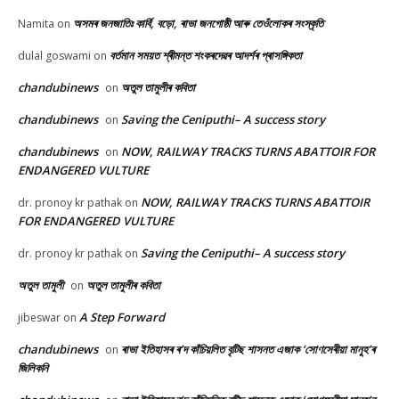
অসমৰ জনজাতিঃ কাৰ্বি, বড়ো, ৰাভা জনগোষ্ঠী আৰু তেওঁলোকৰ সংস্কৃতি
Namita
on
বৰ্তমান সময়ত শ্ৰীমন্ত শংকৰদেৱৰ আদৰ্শৰ প্ৰাসঙ্গিকতা
dulal goswami
on
chandubinews
অতুল তামুলীৰ কবিতা
on
chandubinews
Saving the Ceniputhi– A success story
on
chandubinews
NOW, RAILWAY TRACKS TURNS ABATTOIR FOR
on
ENDANGERED VULTURE
NOW, RAILWAY TRACKS TURNS ABATTOIR
dr. pronoy kr pathak
on
FOR ENDANGERED VULTURE
Saving the Ceniputhi– A success story
dr. pronoy kr pathak
on
অতুল তামুলী
অতুল তামুলীৰ কবিতা
on
A Step Forward
jibeswar
on
chandubinews
ৰাভা ইতিহাসৰ ৰ’দ কাঁচিয়লিত বৃটিছ শাসনত এজাক ‘সোণসেৰীয়া মানুহ’ৰ
on
জিলিকনি