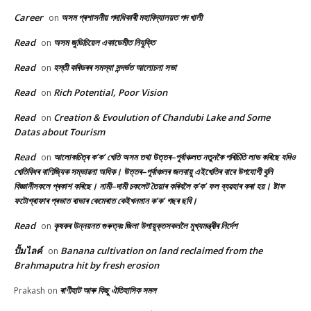
Career
অসম প্ৰশাসনীয় পদাধিকাৰী মহাবিদ্যালয়ত পদ খালী
on
Read
অসম জুডিচিয়েল একাডেমীত নিযুক্তি
on
Read
হস্তী কৰিডৰৰ সমস্যা সন্দৰ্ভত আলোচনা সভা
on
Read
Rich Potential, Poor Vision
on
Read
Creation & Evoulution of Chandubi Lake and Some
on
Datas about Tourism
Read
আলোকচিত্ৰ ক’ক’ খেতি অসম তথা উত্তৰ–পূৰ্বাঞ্চলত নতুনকৈ পৰিচিতি লাভ কৰিছে যদিও
on
খেতিবিধৰ বাণিজ্যিক সম্ভাৱনা অধিক। উত্তৰ–পূৰ্বাঞ্চলৰ জলবায়ু এইখেতিৰ বাবে উপযোগী বুলি
বিজ্ঞানীসকলে প্ৰকাশ কৰিছে। নামী–দামী চকলেট তৈয়াৰ কৰিবলৈ ক’ক’ ফল ব্যৱহাৰ কৰা হয়। ষ্টাফ
ফটোগ্ৰাফাৰ প্ৰভাত ৰাভাৰ কেমেৰাত কেইখনমান ক’ক’ গছৰ ছবি।
Read
কৃষকৰ উন্নয়নত গুৰুত্বঃ জিলা উপায়ুক্তসকললৈ মুখ্যমন্ত্ৰীৰ নিৰ্দেশ
on
ปั้มไลค์
Banana cultivation on land reclaimed from the
on
Brahmaputra hit by fresh erosion
ৰাণীহাট আৰু কিছু ঐতিহাসিক সমল
Prakash
on