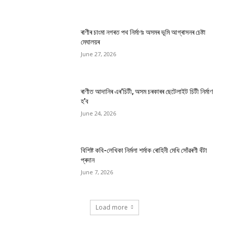
ৰাণীৰ চাংমা নগৰত পথ নিৰ্মাণঃ অসমৰ ভূমি আগ্ৰাসনৰ চেষ্টা
মেঘালয়ৰ
June 27, 2026
ৰাণীত আদানিৰ এৰ’চিটী, অসম চৰকাৰৰ ছেটেলাইট চিটী নিৰ্মাণ
হ’ব
June 24, 2026
বিশিষ্ট কবি-লেখিকা নিৰ্মলা শৰ্মাক ৰোহিনী মেধি সোঁৱৰণী বঁটা
প্ৰদান
June 7, 2026
Load more