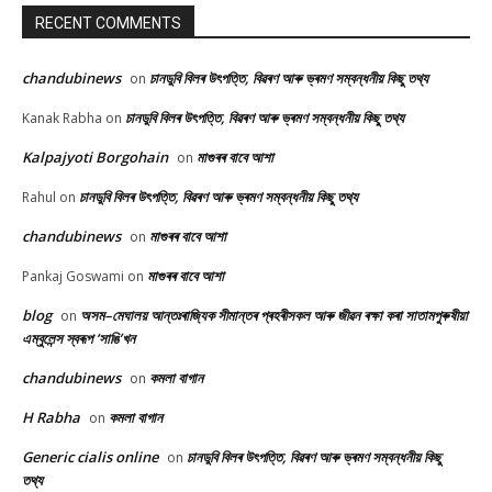
RECENT COMMENTS
chandubinews
চানডুবি বিলৰ উৎপত্তি, বিৱৰণ আৰু ভ্ৰমণ সম্বন্ধনীয় কিছু তথ্য
on
চানডুবি বিলৰ উৎপত্তি, বিৱৰণ আৰু ভ্ৰমণ সম্বন্ধনীয় কিছু তথ্য
Kanak Rabha
on
Kalpajyoti Borgohain
মাগুৰৰ বাবে আশা
on
চানডুবি বিলৰ উৎপত্তি, বিৱৰণ আৰু ভ্ৰমণ সম্বন্ধনীয় কিছু তথ্য
Rahul
on
chandubinews
মাগুৰৰ বাবে আশা
on
মাগুৰৰ বাবে আশা
Pankaj Goswami
on
blog
অসম–মেঘালয় আন্তঃৰাজ্যিক সীমান্তৰ প্ৰহৰীসকল আৰু জীৱন ৰক্ষা কৰা সাতামপুৰুষীয়া
on
এম্বুলেন্স স্বৰূপ ‘সাঙি’খন
chandubinews
কমলা বাগান
on
H Rabha
কমলা বাগান
on
Generic cialis online
চানডুবি বিলৰ উৎপত্তি, বিৱৰণ আৰু ভ্ৰমণ সম্বন্ধনীয় কিছু
on
তথ্য