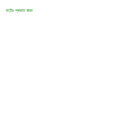
ফটোঃ প্ৰভাত ৰাভা