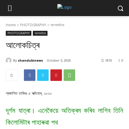
Home
PHOTOGRAPHY
আলোকচিত্ৰ
PHOTOGRAPHY
আলোকচিত্ৰ
আলোকচিত্ৰ
By
chandubinews
October 5, 2020
1810
0
প্ৰকাশিত তাৰিখঃ ৫ অক্টবোৰ, ২০২০
দূৰ্গম যাত্ৰা। এনেকৈয়ে অতিক্ৰম কৰিব লাগিব তিনি
কিলোমিটাৰ পাহাৰুৱা পথ