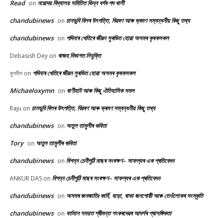
Read
নৱোদয় বিদ্যালয় সমিতিত ভিন্ন বৰ্গৰ পদ খালী
on
chandubinews
চানডুবি বিলৰ উৎপত্তি, বিৱৰণ আৰু ভ্ৰমণ সম্বন্ধনীয় কিছু তথ্য
on
chandubinews
পদিনাৰ খেতিৰে জীৱন সুৰভিত হোৱা অসমৰ কৃষকসকল
on
ৰাজহ বিভাগত নিযুক্তি
Debasish Dey
on
পদিনাৰ খেতিৰে জীৱন সুৰভিত হোৱা অসমৰ কৃষকসকল
কুলদীপ
on
Michaeloxymn
ৰাণীহাট আৰু কিছু ঐতিহাসিক সমল
on
চানডুবি বিলৰ উৎপত্তি, বিৱৰণ আৰু ভ্ৰমণ সম্বন্ধনীয় কিছু তথ্য
Raju
on
chandubinews
অতুল তামুলীৰ কবিতা
on
Tory
অতুল তামুলীৰ কবিতা
on
chandubinews
বিপন্ন চেনীপুঠি মাছৰ সংৰক্ষণ– সাফল্যৰ এক প্ৰতিবেদন
on
বিপন্ন চেনীপুঠি মাছৰ সংৰক্ষণ– সাফল্যৰ এক প্ৰতিবেদন
ANKUR DAS
on
chandubinews
অসমৰ জনজাতিঃ কাৰ্বি, বড়ো, ৰাভা জনগোষ্ঠী আৰু তেওঁলোকৰ সংস্কৃতি
on
chandubinews
বৰ্তমান সময়ত শ্ৰীমন্ত শংকৰদেৱৰ আদৰ্শৰ প্ৰাসঙ্গিকতা
on