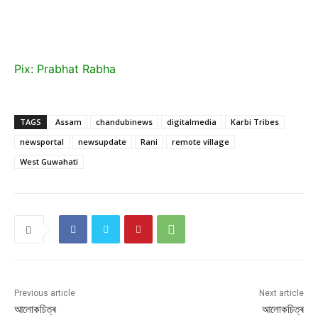
Pix: Prabhat Rabha
TAGS
Assam
chandubinews
digitalmedia
Karbi Tribes
newsportal
newsupdate
Rani
remote village
West Guwahati
Previous article
Next article
আলোকচিত্ৰ
আলোকচিত্ৰ