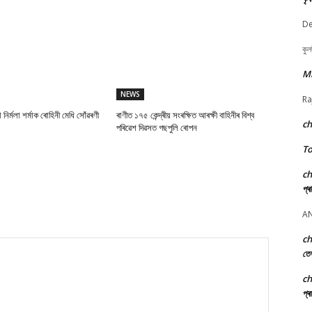
De
কুল
M
NEWS
Ra
া নিৰ্মলা শৰ্মাক ৰোহিনী মেধি সোঁৱৰণী
ৰাণীত ১৭৫ কেন্দ্ৰীয় সংৰক্ষিত আৰক্ষী বাহিনীৰ বিশ্ব
c
পৰিৱেশ দিৱসত গছপুলি ৰোপন
To
c
প্ৰ
A
c
তে
c
প্ৰ