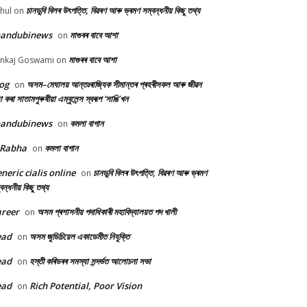
চানডুবি বিলৰ উৎপত্তি, বিৱৰণ আৰু ভ্ৰমণ সম্বন্ধনীয় কিছু তথ্য
hul
on
handubinews
মাগুৰৰ বাবে আশা
on
মাগুৰৰ বাবে আশা
nkaj Goswami
on
og
অসম–মেঘালয় আন্তঃৰাজ্যিক সীমান্তৰ প্ৰহৰীসকল আৰু জীৱন
on
ষা কৰা সাতামপুৰুষীয়া এম্বুলেন্স স্বৰূপ ‘সাঙি’খন
handubinews
কমলা বাগান
on
 Rabha
কমলা বাগান
on
neric cialis online
চানডুবি বিলৰ উৎপত্তি, বিৱৰণ আৰু ভ্ৰমণ
on
বন্ধনীয় কিছু তথ্য
reer
অসম প্ৰশাসনীয় পদাধিকাৰী মহাবিদ্যালয়ত পদ খালী
on
ead
অসম জুডিচিয়েল একাডেমীত নিযুক্তি
on
ead
হস্তী কৰিডৰৰ সমস্যা সন্দৰ্ভত আলোচনা সভা
on
ead
Rich Potential, Poor Vision
on