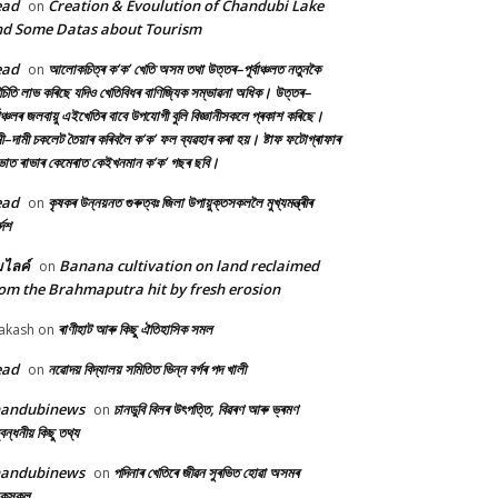
ead
Creation & Evoulution of Chandubi Lake
on
d Some Datas about Tourism
ead
আলোকচিত্ৰ ক’ক’ খেতি অসম তথা উত্তৰ–পূৰ্বাঞ্চলত নতুনকৈ
on
চিতি লাভ কৰিছে যদিও খেতিবিধৰ বাণিজ্যিক সম্ভাৱনা অধিক। উত্তৰ–
্বাঞ্চলৰ জলবায়ু এইখেতিৰ বাবে উপযোগী বুলি বিজ্ঞানীসকলে প্ৰকাশ কৰিছে।
ী–দামী চকলেট তৈয়াৰ কৰিবলৈ ক’ক’ ফল ব্যৱহাৰ কৰা হয়। ষ্টাফ ফটোগ্ৰাফাৰ
ৰভাত ৰাভাৰ কেমেৰাত কেইখনমান ক’ক’ গছৰ ছবি।
ead
কৃষকৰ উন্নয়নত গুৰুত্বঃ জিলা উপায়ুক্তসকললৈ মুখ্যমন্ত্ৰীৰ
on
দেশ
้มไลค์
Banana cultivation on land reclaimed
on
om the Brahmaputra hit by fresh erosion
ৰাণীহাট আৰু কিছু ঐতিহাসিক সমল
akash
on
ead
নৱোদয় বিদ্যালয় সমিতিত ভিন্ন বৰ্গৰ পদ খালী
on
handubinews
চানডুবি বিলৰ উৎপত্তি, বিৱৰণ আৰু ভ্ৰমণ
on
বন্ধনীয় কিছু তথ্য
handubinews
পদিনাৰ খেতিৰে জীৱন সুৰভিত হোৱা অসমৰ
on
ষকসকল