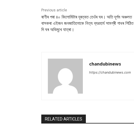
Previous article
ৰাণীৰ পৰা ৪০ কিলোমিটাৰ দূৰত্বত তেওঁৰ ঘৰ। অতি দূৰ্গম অঞ্চলত
বাসকৰা এইজন জনজাতিলোকে নিত্য ব্যৱহাৰ্য সামগ্ৰী গাধৰ পিঠিত 
দি ঘৰ অভিমুখে যাত্ৰা।
chandubinews
https://chandubinews.com
RELATED ARTICLES