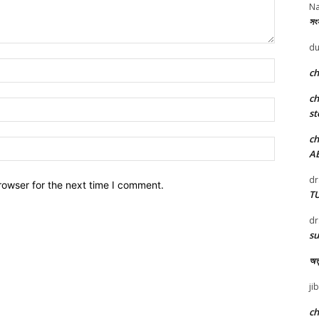
Na
সংস
du
Name:*
c
c
Email:*
st
c
Website:
A
dr
rowser for the next time I comment.
T
dr
su
অতু
ji
c