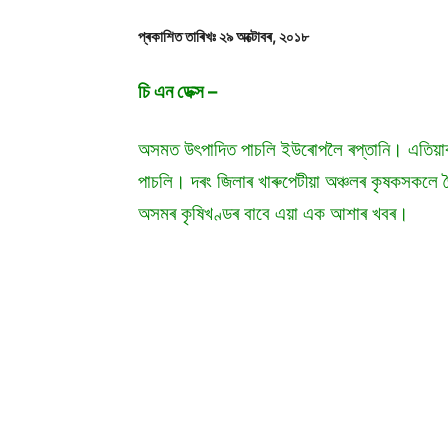
প্ৰকাশিত তাৰিখঃ ২৯ অক্টোবৰ, ২০১৮
চি এন ডেক্স
–
অসমত উৎপাদিত পাচলি ইউৰোপলৈ ৰপ্তানি। এতিয়া
পাচলি। দৰং জিলাৰ খাৰুপেটীয়া অঞ্চলৰ কৃষকসকলে
অসমৰ কৃষিখণ্ডৰ বাবে এয়া এক আশাৰ খবৰ।