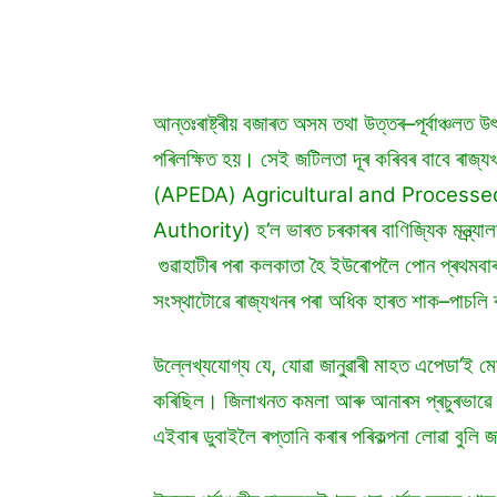
আন্তঃৰাষ্ট্ৰীয় বজাৰত অসম তথা উত্তৰ–পূৰ্বাঞ্চলত উৎ
পৰিলক্ষিত হয়। সেই জটিলতা দূৰ কৰিবৰ বাবে ৰাজ্যখ
(APEDA) Agricultural and Process
Authority) হ’ল ভাৰত চৰকাৰৰ বাণিজ্যিক মন্ত্ৰ্য
গুৱাহাটীৰ পৰা কলকাতা হৈ ইউৰোপলৈ পোন প্ৰথমবাৰ
সংস্থাটোৱে ৰাজ্যখনৰ পৰা অধিক হাৰত শাক–পাচলি ৰ
উল্লেখ্যযোগ্য যে, যোৱা জানুৱাৰী মাহত এপেডা’ই
কৰিছিল। জিলাখনত কমলা আৰু আনাৰস প্ৰচুৰভাৱে
এইবাৰ ডুবাইলৈ ৰপ্তানি কৰাৰ পৰিকল্পনা লোৱা বুলি 