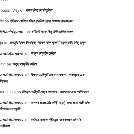
ৰাজহ বিভাগত নিযুক্তি
basish Dey
on
পদিনাৰ খেতিৰে জীৱন সুৰভিত হোৱা অসমৰ কৃষকসকল
দীপ
on
ichaeloxymn
ৰাণীহাট আৰু কিছু ঐতিহাসিক সমল
on
চানডুবি বিলৰ উৎপত্তি, বিৱৰণ আৰু ভ্ৰমণ সম্বন্ধনীয় কিছু তথ্য
ju
on
handubinews
অতুল তামুলীৰ কবিতা
on
ry
অতুল তামুলীৰ কবিতা
on
handubinews
বিপন্ন চেনীপুঠি মাছৰ সংৰক্ষণ– সাফল্যৰ এক
on
তিবেদন
বিপন্ন চেনীপুঠি মাছৰ সংৰক্ষণ– সাফল্যৰ এক প্ৰতিবেদন
NKUR DAS
on
handubinews
অসমৰ জনজাতিঃ কাৰ্বি, বড়ো, ৰাভা জনগোষ্ঠী আৰু
on
ওঁলোকৰ সংস্কৃতি
handubinews
বৰ্তমান সময়ত শ্ৰীমন্ত শংকৰদেৱৰ আদৰ্শৰ
on
াসঙ্গিকতা