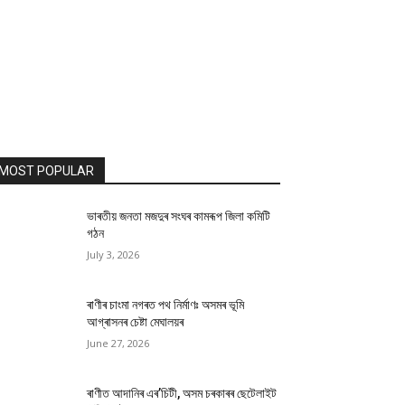
MOST POPULAR
ভাৰতীয় জনতা মজদুৰ সংঘৰ কামৰূপ জিলা কমিটি
গঠন
July 3, 2026
ৰাণীৰ চাংমা নগৰত পথ নিৰ্মাণঃ অসমৰ ভূমি
আগ্ৰাসনৰ চেষ্টা মেঘালয়ৰ
June 27, 2026
ৰাণীত আদানিৰ এৰ’চিটী, অসম চৰকাৰৰ ছেটেলাইট