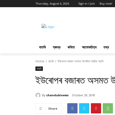
Thursday, August 6, 2026
Sign in / Join
Buy now!
বাতৰি
প্ৰবন্ধ
কবিতা
আলোকচিত্ৰ
তথ্য
Home
বাতৰি
ইউৰোপৰ বজাৰত অসমত উৎপাদিত জৈৱিক পাচলি
বাতৰি
ইউৰোপৰ বজাৰত অসমত উৎ
By
chandubinews
October 29, 2018
Share