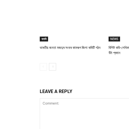
বাতৰি
NEWS
ভাৰতীয় জনতা মজদুৰ সংঘৰ কামৰূপ জিলা কমিটি গঠন
বিশিষ্ট কবি-লেখিক
বঁটা প্ৰদান
LEAVE A REPLY