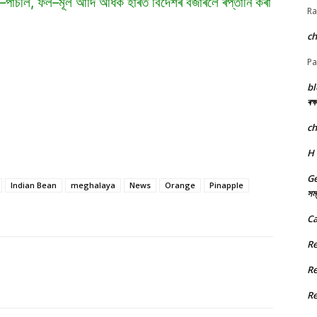
ে শাক–পাচলি, ফল–মূল আদি অধিক হাৰত বিদেশৰ বজাৰলৈ ৰপ্তানি কৰা
Ra
c
Pa
bl
ৰক্
c
H
Ge
Indian Bean
meghalaya
News
Orange
Pinapple
সম্
Ca
R
R
R