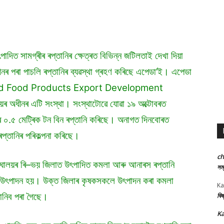
পাদিত সামগ্ৰীৰ ৰপ্তানিৰ ক্ষেত্ৰত বিভিন্ন জটিলতাই দেখা দিয়া
নৰ পৰা পাচলি ৰপ্তানিৰ ব্যৱস্থা গ্ৰহণ কৰিছে এপেডা’ই। এপেডা
ed Food Products Export Development
ালয়ৰ অধীনৰ এটি সংস্থা। সংস্থাটোৱে যোৱা ১৯ অক্টোবৰত
 ০.৫ মেট্ৰিক টন বিন ৰপ্তানি কৰিছে। অনাগত দিনবোৰত
প্তানিৰ পৰিকল্পনা কৰিছে।
c
 মেঘালয়ৰ ৰি–ভয় জিলাত উৎপাদিত কমলা আৰু আনাৰস ৰপ্তানি
সম্
 উৎপাদন হয়। উক্ত জিলাৰ কৃষকসকলে উৎপাদন কৰা কমলা
Ka
জানিব পৰা গৈছে।
কিছ
Ka