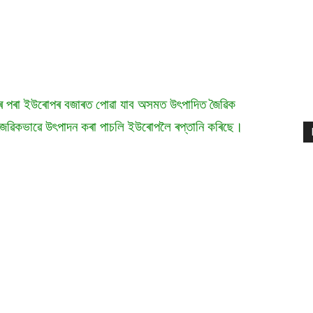
ৰ পৰা ইউৰোপৰ বজাৰত পোৱা যাব অসমত উৎপাদিত জৈৱিক
 জৈৱিকভাৱে উৎপাদন কৰা পাচলি ইউৰোপলৈ ৰপ্তানি কৰিছে।