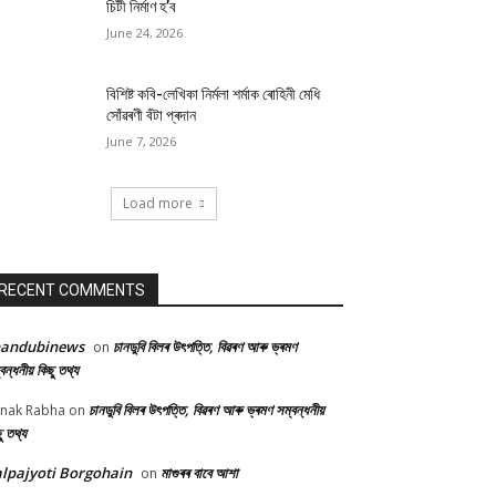
চিটী নিৰ্মাণ হ’ব
June 24, 2026
বিশিষ্ট কবি-লেখিকা নিৰ্মলা শৰ্মাক ৰোহিনী মেধি
সোঁৱৰণী বঁটা প্ৰদান
June 7, 2026
Load more
RECENT COMMENTS
handubinews
চানডুবি বিলৰ উৎপত্তি, বিৱৰণ আৰু ভ্ৰমণ
on
বন্ধনীয় কিছু তথ্য
চানডুবি বিলৰ উৎপত্তি, বিৱৰণ আৰু ভ্ৰমণ সম্বন্ধনীয়
nak Rabha
on
ু তথ্য
lpajyoti Borgohain
মাগুৰৰ বাবে আশা
on