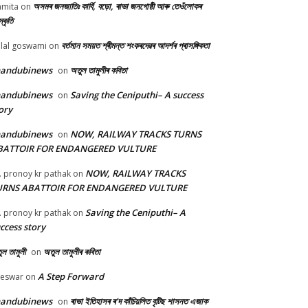
অসমৰ জনজাতিঃ কাৰ্বি, বড়ো, ৰাভা জনগোষ্ঠী আৰু তেওঁলোকৰ
mita
on
্কৃতি
বৰ্তমান সময়ত শ্ৰীমন্ত শংকৰদেৱৰ আদৰ্শৰ প্ৰাসঙ্গিকতা
lal goswami
on
handubinews
অতুল তামুলীৰ কবিতা
on
handubinews
Saving the Ceniputhi– A success
on
ory
handubinews
NOW, RAILWAY TRACKS TURNS
on
BATTOIR FOR ENDANGERED VULTURE
NOW, RAILWAY TRACKS
. pronoy kr pathak
on
URNS ABATTOIR FOR ENDANGERED VULTURE
Saving the Ceniputhi– A
. pronoy kr pathak
on
ccess story
ল তামুলী
অতুল তামুলীৰ কবিতা
on
A Step Forward
beswar
on
handubinews
ৰাভা ইতিহাসৰ ৰ’দ কাঁচিয়লিত বৃটিছ শাসনত এজাক
on