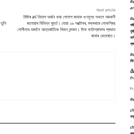
R
an
Next article
মিষ্টাৰ ৱৰ্ল্ড খিতাপ অৰ্জন কৰা গোলাপ ৰাভাক গুণমুগ্ধ সকলে আদৰণী
R
তুলি
জনোৱাৰ বিভিন্ন মুহুৰ্ত। যোৱা ২৬ অক্টোবৰ, শুক্ৰবাৰে লোকপ্ৰিয়
পৰি
গোপীনাথ বৰদলৈ আন্তৰ্জাতিক বিমান বন্দৰত। ষ্টাফ ফটোগ্ৰাফাৰ প্ৰভাত
পূৰ
ৰাভাৰ কেমেৰাত।
নাম
প্
R
নিৰ্
ปั
fr
Pr
R
c
সম্
c
কৃ