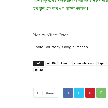
উত্তৰ পূৰ্বাঞ্চলীয় ৰাজ্যকেইখনৰ পৰা পৰ্যায় ক্ৰম
হ’ব বুলি এপেডা’ৰ এক সূত্ৰত প্ৰকাশ।
শিৰোনামৰ ফটোঃ গুগল ইমেজেজ
Photo Courtesy: Google Images
TAGS
APEDA
Assam
chandubinews
Export
Ri-Bhoi
Share