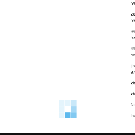
‘সো
c
‘সো
দিল
‘সো
দিল
‘সো
ji
an
c
c
Ni
In