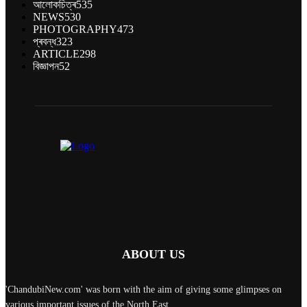
আলোকচিত্ৰ
535
NEWS
530
PHOTOGRAPHY
473
প্ৰবন্ধ
323
ARTICLE
298
বিজ্ঞাপন
52
ABOUT US
'ChandubiNew.com' was born with the aim of giving some glimpses on
various important issues of the North East.