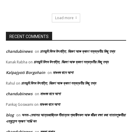
Load more
RECENT COMMENTS
chandubinews
চানডুবি বিলৰ উৎপত্তি, বিৱৰণ আৰু ভ্ৰমণ সম্বন্ধনীয় কিছু তথ্য
on
চানডুবি বিলৰ উৎপত্তি, বিৱৰণ আৰু ভ্ৰমণ সম্বন্ধনীয় কিছু তথ্য
Kanak Rabha
on
Kalpajyoti Borgohain
মাগুৰৰ বাবে আশা
on
চানডুবি বিলৰ উৎপত্তি, বিৱৰণ আৰু ভ্ৰমণ সম্বন্ধনীয় কিছু তথ্য
Rahul
on
chandubinews
মাগুৰৰ বাবে আশা
on
মাগুৰৰ বাবে আশা
Pankaj Goswami
on
blog
অসম–মেঘালয় আন্তঃৰাজ্যিক সীমান্তৰ প্ৰহৰীসকল আৰু জীৱন ৰক্ষা কৰা সাতামপুৰুষীয়া
on
এম্বুলেন্স স্বৰূপ ‘সাঙি’খন
chandubinews
কমলা বাগান
on