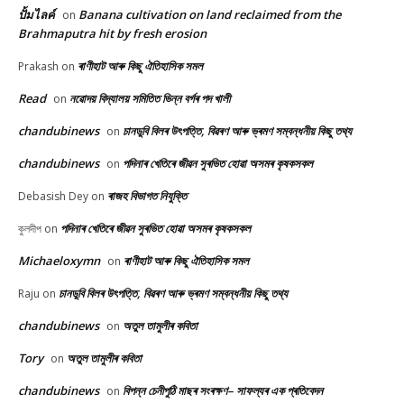
ปั้มไลค์
Banana cultivation on land reclaimed from the
on
Brahmaputra hit by fresh erosion
ৰাণীহাট আৰু কিছু ঐতিহাসিক সমল
Prakash
on
Read
নৱোদয় বিদ্যালয় সমিতিত ভিন্ন বৰ্গৰ পদ খালী
on
chandubinews
চানডুবি বিলৰ উৎপত্তি, বিৱৰণ আৰু ভ্ৰমণ সম্বন্ধনীয় কিছু তথ্য
on
chandubinews
পদিনাৰ খেতিৰে জীৱন সুৰভিত হোৱা অসমৰ কৃষকসকল
on
ৰাজহ বিভাগত নিযুক্তি
Debasish Dey
on
পদিনাৰ খেতিৰে জীৱন সুৰভিত হোৱা অসমৰ কৃষকসকল
কুলদীপ
on
Michaeloxymn
ৰাণীহাট আৰু কিছু ঐতিহাসিক সমল
on
চানডুবি বিলৰ উৎপত্তি, বিৱৰণ আৰু ভ্ৰমণ সম্বন্ধনীয় কিছু তথ্য
Raju
on
chandubinews
অতুল তামুলীৰ কবিতা
on
Tory
অতুল তামুলীৰ কবিতা
on
chandubinews
বিপন্ন চেনীপুঠি মাছৰ সংৰক্ষণ– সাফল্যৰ এক প্ৰতিবেদন
on