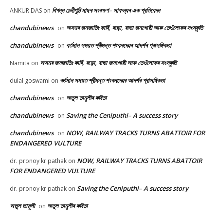
বিপন্ন চেনীপুঠি মাছৰ সংৰক্ষণ– সাফল্যৰ এক প্ৰতিবেদন
ANKUR DAS
on
chandubinews
অসমৰ জনজাতিঃ কাৰ্বি, বড়ো, ৰাভা জনগোষ্ঠী আৰু তেওঁলোকৰ সংস্কৃতি
on
chandubinews
বৰ্তমান সময়ত শ্ৰীমন্ত শংকৰদেৱৰ আদৰ্শৰ প্ৰাসঙ্গিকতা
on
অসমৰ জনজাতিঃ কাৰ্বি, বড়ো, ৰাভা জনগোষ্ঠী আৰু তেওঁলোকৰ সংস্কৃতি
Namita
on
বৰ্তমান সময়ত শ্ৰীমন্ত শংকৰদেৱৰ আদৰ্শৰ প্ৰাসঙ্গিকতা
dulal goswami
on
chandubinews
অতুল তামুলীৰ কবিতা
on
chandubinews
Saving the Ceniputhi– A success story
on
chandubinews
NOW, RAILWAY TRACKS TURNS ABATTOIR FOR
on
ENDANGERED VULTURE
NOW, RAILWAY TRACKS TURNS ABATTOIR
dr. pronoy kr pathak
on
FOR ENDANGERED VULTURE
Saving the Ceniputhi– A success story
dr. pronoy kr pathak
on
অতুল তামুলী
অতুল তামুলীৰ কবিতা
on