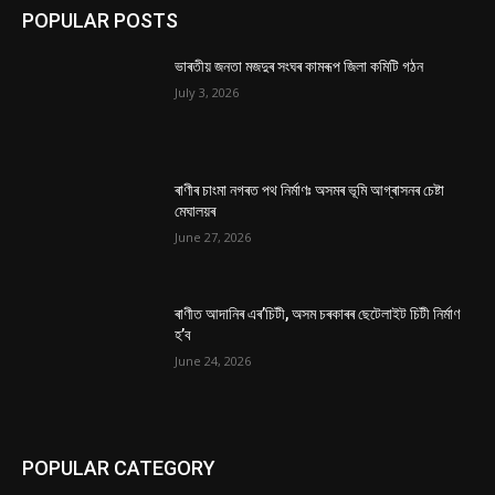
POPULAR POSTS
ভাৰতীয় জনতা মজদুৰ সংঘৰ কামৰূপ জিলা কমিটি গঠন
July 3, 2026
ৰাণীৰ চাংমা নগৰত পথ নিৰ্মাণঃ অসমৰ ভূমি আগ্ৰাসনৰ চেষ্টা
মেঘালয়ৰ
June 27, 2026
ৰাণীত আদানিৰ এৰ’চিটী, অসম চৰকাৰৰ ছেটেলাইট চিটী নিৰ্মাণ
হ’ব
June 24, 2026
POPULAR CATEGORY