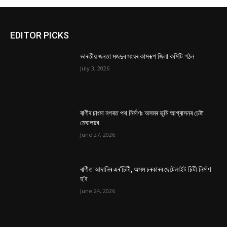
EDITOR PICKS
ভাৰতীয় জনতা মজদুৰ সংঘৰ কামৰূপ জিলা কমিটি গঠন
July 3, 2026
ৰাণীৰ চাংমা নগৰত পথ নিৰ্মাণঃ অসমৰ ভূমি আগ্ৰাসনৰ চেষ্টা
মেঘালয়ৰ
June 27, 2026
ৰাণীত আদানিৰ এৰ’চিটী, অসম চৰকাৰৰ ছেটেলাইট চিটী নিৰ্মাণ
হ’ব
June 24, 2026