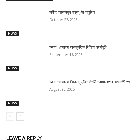
ৰাণীত আক্ৰাছুৰ সম্বৰ্দ্ধনা অনুষ্ঠান
October 27, 2025
NEWS
অসম–মেঘালয় সাংস্কৃতিক বিনিময় কাৰ্যসূচী
September 15, 2025
NEWS
অসম–মেঘালয় সীমাৰ মুদুকী–ঔগুৰী–বাখালাপাৰা সংযোগী পথ
August 25, 2025
NEWS
LEAVE A REPLY