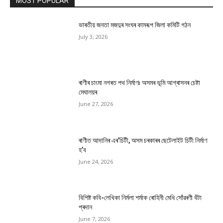
MOST POPULAR
ভাৰতীয় জনতা মজদুৰ সংঘৰ কামৰূপ জিলা কমিটি গঠন
July 3, 2026
ৰাণীৰ চাংমা নগৰত পথ নিৰ্মাণঃ অসমৰ ভূমি আগ্ৰাসনৰ চেষ্টা
মেঘালয়ৰ
June 27, 2026
ৰাণীত আদানিৰ এৰ’চিটী, অসম চৰকাৰৰ ছেটেলাইট চিটী নিৰ্মাণ
হ’ব
June 24, 2026
বিশিষ্ট কবি-লেখিকা নিৰ্মলা শৰ্মাক ৰোহিনী মেধি সোঁৱৰণী বঁটা
প্ৰদান
June 7, 2026