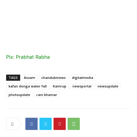
Pix: Prabhat Rabha
TAGS
Assam
chandubinews
digitalmedia
kafan donga water fall
Kamrup
newsportal
newsupdate
photoupdate
rani khamar