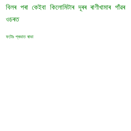
বিলৰ পৰা কেইবা কিলোমিটাৰ দূৰৰ ৰাণীখামাৰ গাঁৱৰ
ওচৰত
ফটোঃ প্ৰভাত ৰাভা