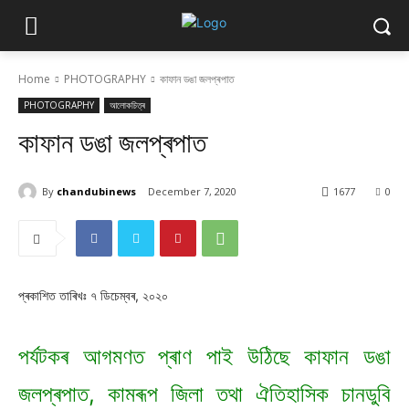
Home
PHOTOGRAPHY
কাফান ডঙা জলপ্ৰপাত
PHOTOGRAPHY
আলোকচিত্ৰ
কাফান ডঙা জলপ্ৰপাত
By
chandubinews
December 7, 2020
1677
0
প্ৰকাশিত তাৰিখঃ ৭ ডিচেম্বৰ, ২০২০
পৰ্যটকৰ আগমণত প্ৰাণ পাই উঠিছে কাফান ডঙা
জলপ্ৰপাত, কামৰূপ জিলা তথা ঐতিহাসিক চানডুবি