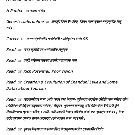
H Rabha
কমলা বাগান
on
Generic cialis online
চানডুবি বিলৰ উৎপত্তি, বিৱৰণ আৰু ভ্ৰমণ সম্বন্ধনীয় কিছু
on
তথ্য
Career
অসম প্ৰশাসনীয় পদাধিকাৰী মহাবিদ্যালয়ত পদ খালী
on
Read
অসম জুডিচিয়েল একাডেমীত নিযুক্তি
on
Read
হস্তী কৰিডৰৰ সমস্যা সন্দৰ্ভত আলোচনা সভা
on
Read
Rich Potential, Poor Vision
on
Read
Creation & Evoulution of Chandubi Lake and Some
on
Datas about Tourism
Read
আলোকচিত্ৰ ক’ক’ খেতি অসম তথা উত্তৰ–পূৰ্বাঞ্চলত নতুনকৈ পৰিচিতি লাভ কৰিছে যদিও
on
খেতিবিধৰ বাণিজ্যিক সম্ভাৱনা অধিক। উত্তৰ–পূৰ্বাঞ্চলৰ জলবায়ু এইখেতিৰ বাবে উপযোগী বুলি
বিজ্ঞানীসকলে প্ৰকাশ কৰিছে। নামী–দামী চকলেট তৈয়াৰ কৰিবলৈ ক’ক’ ফল ব্যৱহাৰ কৰা হয়। ষ্টাফ
ফটোগ্ৰাফাৰ প্ৰভাত ৰাভাৰ কেমেৰাত কেইখনমান ক’ক’ গছৰ ছবি।
Read
কৃষকৰ উন্নয়নত গুৰুত্বঃ জিলা উপায়ুক্তসকললৈ মুখ্যমন্ত্ৰীৰ নিৰ্দেশ
on