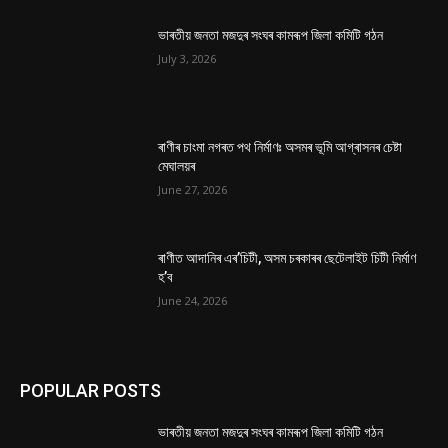
ভাৰতীয় জনতা মজদুৰ সংঘৰ কামৰূপ জিলা কমিটি গঠন
July 3, 2026
ৰাণীৰ চাংমা নগৰত পথ নিৰ্মাণঃ অসমৰ ভূমি আগ্ৰাসনৰ চেষ্টা
মেঘালয়ৰ
June 27, 2026
ৰাণীত আদানিৰ এৰ’চিটী, অসম চৰকাৰৰ ছেটেলাইট চিটী নিৰ্মাণ
হ’ব
June 24, 2026
POPULAR POSTS
ভাৰতীয় জনতা মজদুৰ সংঘৰ কামৰূপ জিলা কমিটি গঠন