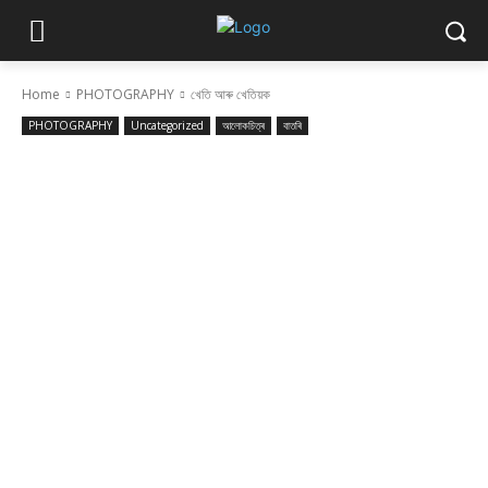
Home
PHOTOGRAPHY
খেতি আৰু খেতিয়ক
PHOTOGRAPHY
Uncategorized
আলোকচিত্ৰ
বাতৰি