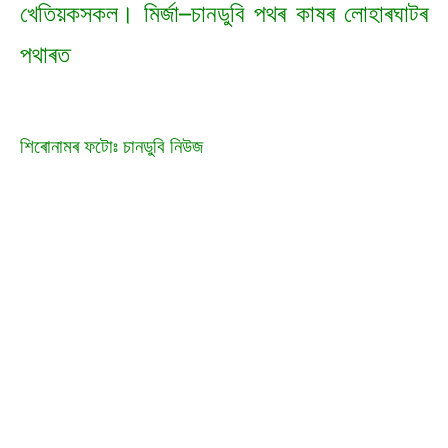
খেতিয়কসকল। মিৰ্জা–চানডুবি পথৰ কাষৰ লোহাৰঘাটৰ
পথাৰত
শিৰোনামৰ ফটোঃ চানডুবি নিউজ