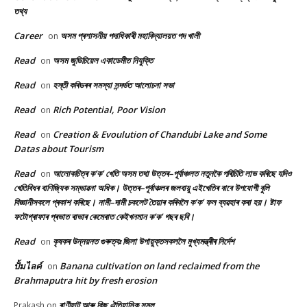
তথ্য
Career
অসম প্ৰশাসনীয় পদাধিকাৰী মহাবিদ্যালয়ত পদ খালী
on
Read
অসম জুডিচিয়েল একাডেমীত নিযুক্তি
on
Read
হস্তী কৰিডৰৰ সমস্যা সন্দৰ্ভত আলোচনা সভা
on
Read
Rich Potential, Poor Vision
on
Read
Creation & Evoulution of Chandubi Lake and Some
on
Datas about Tourism
Read
আলোকচিত্ৰ ক’ক’ খেতি অসম তথা উত্তৰ–পূৰ্বাঞ্চলত নতুনকৈ পৰিচিতি লাভ কৰিছে যদিও
on
খেতিবিধৰ বাণিজ্যিক সম্ভাৱনা অধিক। উত্তৰ–পূৰ্বাঞ্চলৰ জলবায়ু এইখেতিৰ বাবে উপযোগী বুলি
বিজ্ঞানীসকলে প্ৰকাশ কৰিছে। নামী–দামী চকলেট তৈয়াৰ কৰিবলৈ ক’ক’ ফল ব্যৱহাৰ কৰা হয়। ষ্টাফ
ফটোগ্ৰাফাৰ প্ৰভাত ৰাভাৰ কেমেৰাত কেইখনমান ক’ক’ গছৰ ছবি।
Read
কৃষকৰ উন্নয়নত গুৰুত্বঃ জিলা উপায়ুক্তসকললৈ মুখ্যমন্ত্ৰীৰ নিৰ্দেশ
on
ปั้มไลค์
Banana cultivation on land reclaimed from the
on
Brahmaputra hit by fresh erosion
ৰাণীহাট আৰু কিছু ঐতিহাসিক সমল
Prakash
on