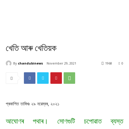
খেতি আৰু খেতিয়ক
By
chandubinews
November 29, 2021
1968
0
প্ৰকাশিত তাৰিখঃ ২৯ নৱেম্বৰ, ২০২১
আঘোণৰ পথাৰ। সোণগুটি চপোৱাত ব্যস্ত