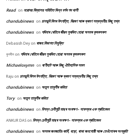
Read
নৱোদয় বিদ্যালয় সমিতিত ভিন্ন বৰ্গৰ পদ খালী
on
chandubinews
চানডুবি বিলৰ উৎপত্তি, বিৱৰণ আৰু ভ্ৰমণ সম্বন্ধনীয় কিছু তথ্য
on
chandubinews
পদিনাৰ খেতিৰে জীৱন সুৰভিত হোৱা অসমৰ কৃষকসকল
on
ৰাজহ বিভাগত নিযুক্তি
Debasish Dey
on
পদিনাৰ খেতিৰে জীৱন সুৰভিত হোৱা অসমৰ কৃষকসকল
কুলদীপ
on
Michaeloxymn
ৰাণীহাট আৰু কিছু ঐতিহাসিক সমল
on
চানডুবি বিলৰ উৎপত্তি, বিৱৰণ আৰু ভ্ৰমণ সম্বন্ধনীয় কিছু তথ্য
Raju
on
chandubinews
অতুল তামুলীৰ কবিতা
on
Tory
অতুল তামুলীৰ কবিতা
on
chandubinews
বিপন্ন চেনীপুঠি মাছৰ সংৰক্ষণ– সাফল্যৰ এক প্ৰতিবেদন
on
বিপন্ন চেনীপুঠি মাছৰ সংৰক্ষণ– সাফল্যৰ এক প্ৰতিবেদন
ANKUR DAS
on
chandubinews
অসমৰ জনজাতিঃ কাৰ্বি, বড়ো, ৰাভা জনগোষ্ঠী আৰু তেওঁলোকৰ সংস্কৃতি
on