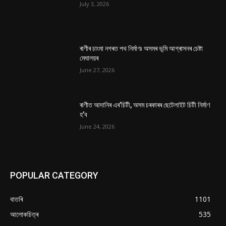
July 3, 2026
ৰাণীৰ চাংমা নগৰত পথ নিৰ্মাণঃ অসমৰ ভূমি আগ্ৰাসনৰ চেষ্টা
মেঘালয়ৰ
June 27, 2026
ৰাণীত আদানিৰ এৰ’চিটী, অসম চৰকাৰৰ ছেটেলাইট চিটী নিৰ্মাণ
হ’ব
June 24, 2026
POPULAR CATEGORY
বাতৰি
1101
আলোকচিত্ৰ
535