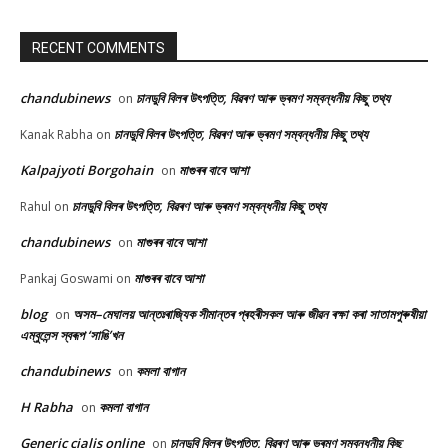
RECENT COMMENTS
chandubinews
চানডুবি বিলৰ উৎপত্তি, বিৱৰণ আৰু ভ্ৰমণ সম্বন্ধনীয় কিছু তথ্য
on
চানডুবি বিলৰ উৎপত্তি, বিৱৰণ আৰু ভ্ৰমণ সম্বন্ধনীয় কিছু তথ্য
Kanak Rabha
on
Kalpajyoti Borgohain
মাগুৰৰ বাবে আশা
on
চানডুবি বিলৰ উৎপত্তি, বিৱৰণ আৰু ভ্ৰমণ সম্বন্ধনীয় কিছু তথ্য
Rahul
on
chandubinews
মাগুৰৰ বাবে আশা
on
মাগুৰৰ বাবে আশা
Pankaj Goswami
on
blog
অসম–মেঘালয় আন্তঃৰাজ্যিক সীমান্তৰ প্ৰহৰীসকল আৰু জীৱন ৰক্ষা কৰা সাতামপুৰুষীয়া
on
এম্বুলেন্স স্বৰূপ ‘সাঙি’খন
chandubinews
কমলা বাগান
on
H Rabha
কমলা বাগান
on
Generic cialis online
চানডুবি বিলৰ উৎপত্তি, বিৱৰণ আৰু ভ্ৰমণ সম্বন্ধনীয় কিছু
on