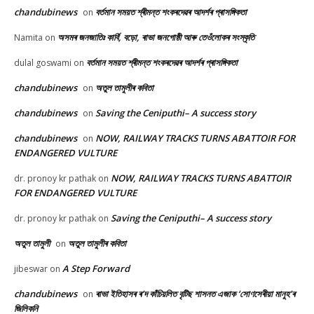
chandubinews
বৰ্তমান সময়ত শ্ৰীমন্ত শংকৰদেৱৰ আদৰ্শৰ প্ৰাসঙ্গিকতা
on
অসমৰ জনজাতিঃ কাৰ্বি, বড়ো, ৰাভা জনগোষ্ঠী আৰু তেওঁলোকৰ সংস্কৃতি
Namita
on
বৰ্তমান সময়ত শ্ৰীমন্ত শংকৰদেৱৰ আদৰ্শৰ প্ৰাসঙ্গিকতা
dulal goswami
on
chandubinews
অতুল তামুলীৰ কবিতা
on
chandubinews
Saving the Ceniputhi– A success story
on
chandubinews
NOW, RAILWAY TRACKS TURNS ABATTOIR FOR
on
ENDANGERED VULTURE
NOW, RAILWAY TRACKS TURNS ABATTOIR
dr. pronoy kr pathak
on
FOR ENDANGERED VULTURE
Saving the Ceniputhi– A success story
dr. pronoy kr pathak
on
অতুল তামুলী
অতুল তামুলীৰ কবিতা
on
A Step Forward
jibeswar
on
chandubinews
ৰাভা ইতিহাসৰ ৰ’দ কাঁচিয়লিত বৃটিছ শাসনত এজাক ‘সোণসেৰীয়া মানুহ’ৰ
on
জিলিকনি