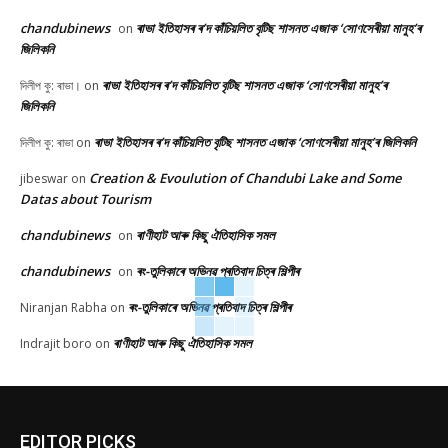
chandubinews
ৰাভা ইতিহাসৰ ৰ’দ কাঁচিয়লিত বৃটিছ শাসনত এজাক ‘সোণসেৰীয়া মানুহ’ৰ
on
জিলিকনি
ৰাভা ইতিহাসৰ ৰ’দ কাঁচিয়লিত বৃটিছ শাসনত এজাক ‘সোণসেৰীয়া মানুহ’ৰ
দিলীপ কু: ৰাভা।
on
জিলিকনি
ৰাভা ইতিহাসৰ ৰ’দ কাঁচিয়লিত বৃটিছ শাসনত এজাক ‘সোণসেৰীয়া মানুহ’ৰ জিলিকনি
দিলীপ কু: ৰাভা
on
Creation & Evoulution of Chandubi Lake and Some
jibeswar
on
Datas about Tourism
chandubinews
ৰাণীহাট আৰু কিছু ঐতিহাসিক সমল
on
chandubinews
ৰং-তুলিকাৰে অভিনৱ প্ৰতিবাদ চিত্ৰ শিল্পীৰ
on
ৰং-তুলিকাৰে অভিনৱ প্ৰতিবাদ চিত্ৰ শিল্পীৰ
Niranjan Rabha
on
ৰাণীহাট আৰু কিছু ঐতিহাসিক সমল
Indrajit boro
on
EDITOR PICKS