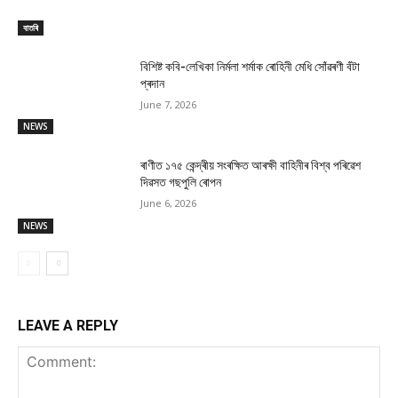
বাতৰি
বিশিষ্ট কবি-লেখিকা নিৰ্মলা শৰ্মাক ৰোহিনী মেধি সোঁৱৰণী বঁটা
প্ৰদান
June 7, 2026
NEWS
ৰাণীত ১৭৫ কেন্দ্ৰীয় সংৰক্ষিত আৰক্ষী বাহিনীৰ বিশ্ব পৰিৱেশ
দিৱসত গছপুলি ৰোপন
June 6, 2026
NEWS
LEAVE A REPLY