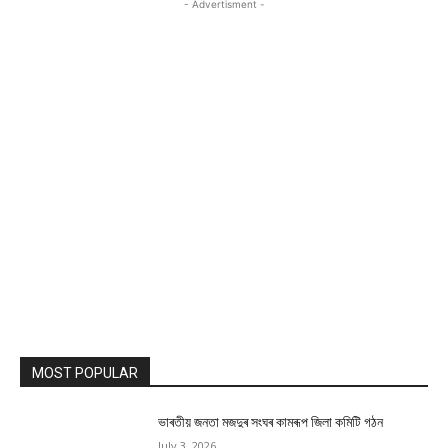
- Advertisment -
MOST POPULAR
ভাৰতীয় জনতা মজদুৰ সংঘৰ কামৰূপ জিলা কমিটি গঠন
July 3, 2026