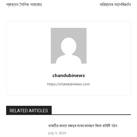
প্ৰাক্তন সৈনিক সমাৰোহ
ভৱিষ্যতৰ মহাপৰিৱৰ্তন
chandubinews
https://chandubinews.com
RELATED ARTICLES
ভাৰতীয় জনতা মজদুৰ সংঘৰ কামৰূপ জিলা কমিটি গঠন
July 3, 2026