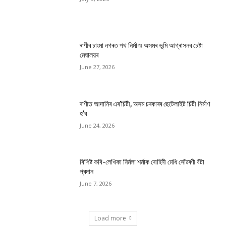
ৰাণীৰ চাংমা নগৰত পথ নিৰ্মাণঃ অসমৰ ভূমি আগ্ৰাসনৰ চেষ্টা
মেঘালয়ৰ
June 27, 2026
ৰাণীত আদানিৰ এৰ’চিটী, অসম চৰকাৰৰ ছেটেলাইট চিটী নিৰ্মাণ
হ’ব
June 24, 2026
বিশিষ্ট কবি-লেখিকা নিৰ্মলা শৰ্মাক ৰোহিনী মেধি সোঁৱৰণী বঁটা
প্ৰদান
June 7, 2026
Load more