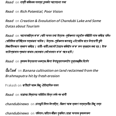
Read
হস্তী কৰিডৰৰ সমস্যা সন্দৰ্ভত আলোচনা সভা
on
Read
Rich Potential, Poor Vision
on
Read
Creation & Evoulution of Chandubi Lake and Some
on
Datas about Tourism
Read
আলোকচিত্ৰ ক’ক’ খেতি অসম তথা উত্তৰ–পূৰ্বাঞ্চলত নতুনকৈ পৰিচিতি লাভ কৰিছে যদিও
on
খেতিবিধৰ বাণিজ্যিক সম্ভাৱনা অধিক। উত্তৰ–পূৰ্বাঞ্চলৰ জলবায়ু এইখেতিৰ বাবে উপযোগী বুলি
বিজ্ঞানীসকলে প্ৰকাশ কৰিছে। নামী–দামী চকলেট তৈয়াৰ কৰিবলৈ ক’ক’ ফল ব্যৱহাৰ কৰা হয়। ষ্টাফ
ফটোগ্ৰাফাৰ প্ৰভাত ৰাভাৰ কেমেৰাত কেইখনমান ক’ক’ গছৰ ছবি।
Read
কৃষকৰ উন্নয়নত গুৰুত্বঃ জিলা উপায়ুক্তসকললৈ মুখ্যমন্ত্ৰীৰ নিৰ্দেশ
on
ปั้มไลค์
Banana cultivation on land reclaimed from the
on
Brahmaputra hit by fresh erosion
ৰাণীহাট আৰু কিছু ঐতিহাসিক সমল
Prakash
on
Read
নৱোদয় বিদ্যালয় সমিতিত ভিন্ন বৰ্গৰ পদ খালী
on
chandubinews
চানডুবি বিলৰ উৎপত্তি, বিৱৰণ আৰু ভ্ৰমণ সম্বন্ধনীয় কিছু তথ্য
on
chandubinews
পদিনাৰ খেতিৰে জীৱন সুৰভিত হোৱা অসমৰ কৃষকসকল
on