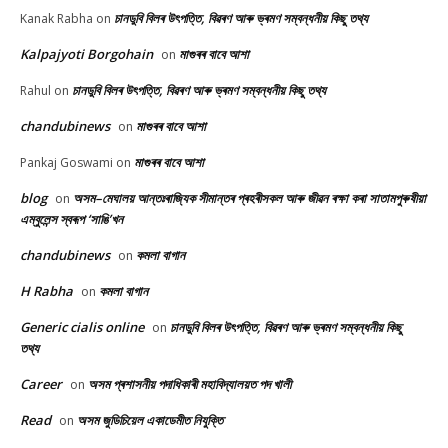
চানডুবি বিলৰ উৎপত্তি, বিৱৰণ আৰু ভ্ৰমণ সম্বন্ধনীয় কিছু তথ্য
Kanak Rabha
on
Kalpajyoti Borgohain
মাগুৰৰ বাবে আশা
on
চানডুবি বিলৰ উৎপত্তি, বিৱৰণ আৰু ভ্ৰমণ সম্বন্ধনীয় কিছু তথ্য
Rahul
on
chandubinews
মাগুৰৰ বাবে আশা
on
মাগুৰৰ বাবে আশা
Pankaj Goswami
on
blog
অসম–মেঘালয় আন্তঃৰাজ্যিক সীমান্তৰ প্ৰহৰীসকল আৰু জীৱন ৰক্ষা কৰা সাতামপুৰুষীয়া
on
এম্বুলেন্স স্বৰূপ ‘সাঙি’খন
chandubinews
কমলা বাগান
on
H Rabha
কমলা বাগান
on
Generic cialis online
চানডুবি বিলৰ উৎপত্তি, বিৱৰণ আৰু ভ্ৰমণ সম্বন্ধনীয় কিছু
on
তথ্য
Career
অসম প্ৰশাসনীয় পদাধিকাৰী মহাবিদ্যালয়ত পদ খালী
on
Read
অসম জুডিচিয়েল একাডেমীত নিযুক্তি
on