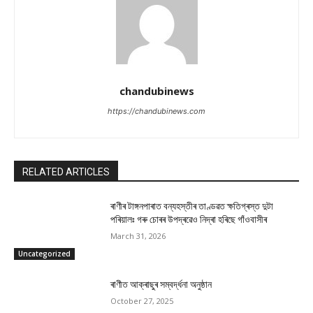
chandubinews
https://chandubinews.com
RELATED ARTICLES
ৰাণীৰ টাঙ্গনপাৰাত বন্যহস্তীৰ তাণ্ডৱত ক্ষতিগ্ৰস্ত দুটা
পৰিয়ালঃ গৰু চোৰৰ উপদ্ৰৱেও নিদ্ৰা হৰিছে গাঁওবাসীৰ
March 31, 2026
Uncategorized
ৰাণীত আক্ৰাছুৰ সম্বৰ্দ্ধনা অনুষ্ঠান
October 27, 2025