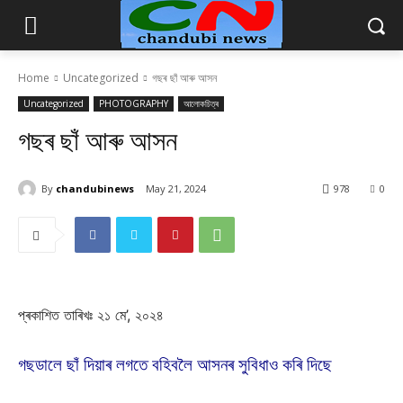
Home
Uncategorized
গছৰ ছাঁ আৰু আসন
Uncategorized
PHOTOGRAPHY
আলোকচিত্ৰ
গছৰ ছাঁ আৰু আসন
By
chandubinews
May 21, 2024
978
0
প্ৰকাশিত তাৰিখঃ ২১ মে’, ২০২৪
গছডালে ছাঁ দিয়াৰ লগতে বহিবলৈ আসনৰ সুবিধাও কৰি দিছে