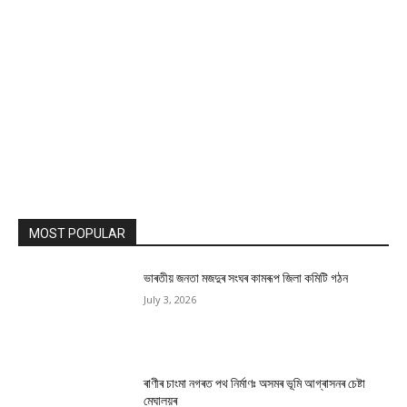
MOST POPULAR
ভাৰতীয় জনতা মজদুৰ সংঘৰ কামৰূপ জিলা কমিটি গঠন
July 3, 2026
ৰাণীৰ চাংমা নগৰত পথ নিৰ্মাণঃ অসমৰ ভূমি আগ্ৰাসনৰ চেষ্টা
মেঘালয়ৰ