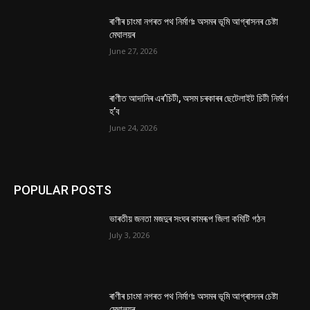
ৰাণীৰ চাংমা নগৰত পথ নিৰ্মাণঃ অসমৰ ভূমি আগ্ৰাসনৰ চেষ্টা
মেঘালয়ৰ
June 27, 2026
ৰাণীত আদানিৰ এৰ’চিটী, অসম চৰকাৰৰ ছেটেলাইট চিটী নিৰ্মাণ
হ’ব
June 24, 2026
POPULAR POSTS
ভাৰতীয় জনতা মজদুৰ সংঘৰ কামৰূপ জিলা কমিটি গঠন
July 3, 2026
ৰাণীৰ চাংমা নগৰত পথ নিৰ্মাণঃ অসমৰ ভূমি আগ্ৰাসনৰ চেষ্টা
মেঘালয়ৰ