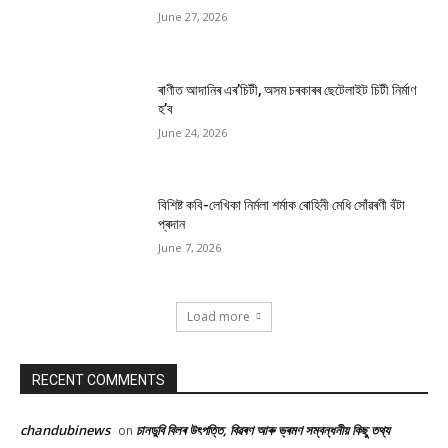
June 27, 2026
ৰাণীত আদানিৰ এৰ’চিটী, অসম চৰকাৰৰ ছেটেলাইট চিটী নিৰ্মাণ
হ’ব
June 24, 2026
বিশিষ্ট কবি-লেখিকা নিৰ্মলা শৰ্মাক ৰোহিনী মেধি সোঁৱৰণী বঁটা
প্ৰদান
June 7, 2026
Load more
RECENT COMMENTS
chandubinews
চানডুবি বিলৰ উৎপত্তি, বিৱৰণ আৰু ভ্ৰমণ সম্বন্ধনীয় কিছু তথ্য
on