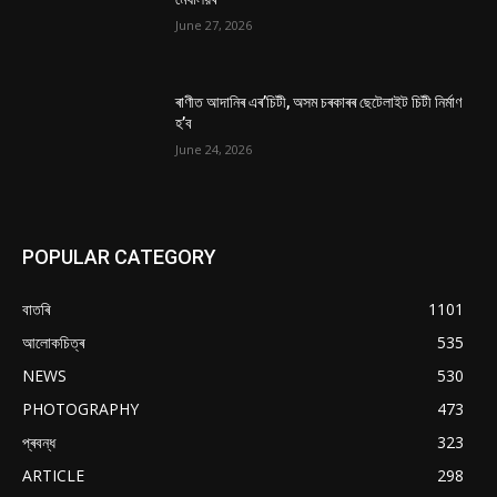
June 27, 2026
ৰাণীত আদানিৰ এৰ’চিটী, অসম চৰকাৰৰ ছেটেলাইট চিটী নিৰ্মাণ
হ’ব
June 24, 2026
POPULAR CATEGORY
বাতৰি
1101
আলোকচিত্ৰ
535
NEWS
530
PHOTOGRAPHY
473
প্ৰবন্ধ
323
ARTICLE
298