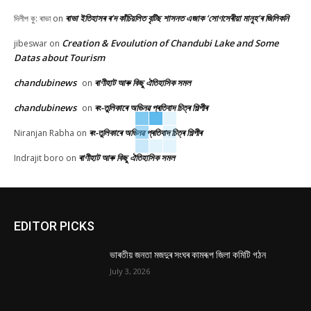
ৰাভা ইতিহাসৰ ৰ’দ কাঁচিয়লিত বৃটিছ শাসনত এজাক ‘সোণসেৰীয়া মানুহ’ৰ জিলিকনি
দিলীপ কু: ৰাভা
on
Creation & Evoulution of Chandubi Lake and Some
jibeswar
on
Datas about Tourism
chandubinews
ৰাণীহাট আৰু কিছু ঐতিহাসিক সমল
on
chandubinews
ৰং-তুলিকাৰে অভিনৱ প্ৰতিবাদ চিত্ৰ শিল্পীৰ
on
ৰং-তুলিকাৰে অভিনৱ প্ৰতিবাদ চিত্ৰ শিল্পীৰ
Niranjan Rabha
on
ৰাণীহাট আৰু কিছু ঐতিহাসিক সমল
Indrajit boro
on
EDITOR PICKS
ভাৰতীয় জনতা মজদুৰ সংঘৰ কামৰূপ জিলা কমিটি গঠন
July 3, 2026