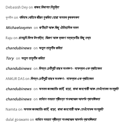
ৰাজহ বিভাগত নিযুক্তি
Debasish Dey
on
পদিনাৰ খেতিৰে জীৱন সুৰভিত হোৱা অসমৰ কৃষকসকল
কুলদীপ
on
Michaeloxymn
ৰাণীহাট আৰু কিছু ঐতিহাসিক সমল
on
চানডুবি বিলৰ উৎপত্তি, বিৱৰণ আৰু ভ্ৰমণ সম্বন্ধনীয় কিছু তথ্য
Raju
on
chandubinews
অতুল তামুলীৰ কবিতা
on
Tory
অতুল তামুলীৰ কবিতা
on
chandubinews
বিপন্ন চেনীপুঠি মাছৰ সংৰক্ষণ– সাফল্যৰ এক প্ৰতিবেদন
on
বিপন্ন চেনীপুঠি মাছৰ সংৰক্ষণ– সাফল্যৰ এক প্ৰতিবেদন
ANKUR DAS
on
chandubinews
অসমৰ জনজাতিঃ কাৰ্বি, বড়ো, ৰাভা জনগোষ্ঠী আৰু তেওঁলোকৰ সংস্কৃতি
on
chandubinews
বৰ্তমান সময়ত শ্ৰীমন্ত শংকৰদেৱৰ আদৰ্শৰ প্ৰাসঙ্গিকতা
on
অসমৰ জনজাতিঃ কাৰ্বি, বড়ো, ৰাভা জনগোষ্ঠী আৰু তেওঁলোকৰ সংস্কৃতি
Namita
on
বৰ্তমান সময়ত শ্ৰীমন্ত শংকৰদেৱৰ আদৰ্শৰ প্ৰাসঙ্গিকতা
dulal goswami
on