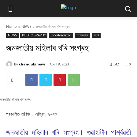
Home
NEWS
জনজাতীয় মহিলাৰ খৰি সংগ্ৰহ
NEWS
PHOTOGRAPHY
Uncategorized
আলোকচিত্ৰ
বাতৰি
জনজাতীয় মহিলাৰ খৰি সংগ্ৰহ
By
chandubinews
April 8, 2023
642
0
জনজাতীয় মহিলাৰ খৰি সংগ্ৰহ
প্ৰকাশিত তাৰিখঃ ৮ এপ্ৰিল, ২০২৩
জনজাতীয় মহিলাৰ খৰি সংগ্ৰহ। গুৱাহাটীৰ পাৰ্শ্বৱৰ্তী