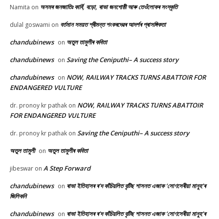
অসমৰ জনজাতিঃ কাৰ্বি, বড়ো, ৰাভা জনগোষ্ঠী আৰু তেওঁলোকৰ সংস্কৃতি
Namita
on
বৰ্তমান সময়ত শ্ৰীমন্ত শংকৰদেৱৰ আদৰ্শৰ প্ৰাসঙ্গিকতা
dulal goswami
on
chandubinews
অতুল তামুলীৰ কবিতা
on
chandubinews
Saving the Ceniputhi– A success story
on
chandubinews
NOW, RAILWAY TRACKS TURNS ABATTOIR FOR
on
ENDANGERED VULTURE
NOW, RAILWAY TRACKS TURNS ABATTOIR
dr. pronoy kr pathak
on
FOR ENDANGERED VULTURE
Saving the Ceniputhi– A success story
dr. pronoy kr pathak
on
অতুল তামুলী
অতুল তামুলীৰ কবিতা
on
A Step Forward
jibeswar
on
chandubinews
ৰাভা ইতিহাসৰ ৰ’দ কাঁচিয়লিত বৃটিছ শাসনত এজাক ‘সোণসেৰীয়া মানুহ’ৰ
on
জিলিকনি
chandubinews
ৰাভা ইতিহাসৰ ৰ’দ কাঁচিয়লিত বৃটিছ শাসনত এজাক ‘সোণসেৰীয়া মানুহ’ৰ
on