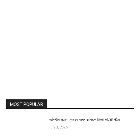
MOST POPULAR
ভাৰতীয় জনতা মজদুৰ সংঘৰ কামৰূপ জিলা কমিটি গঠন
July 3, 2026