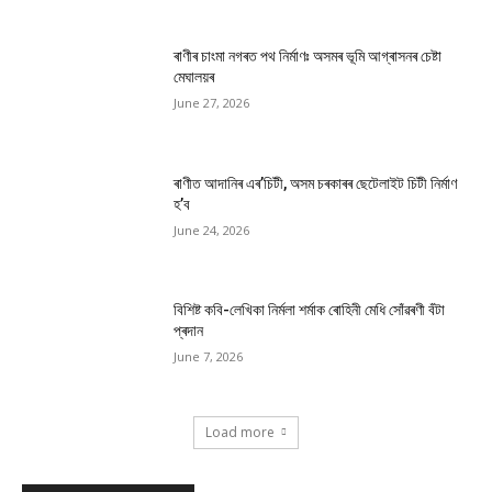
ৰাণীৰ চাংমা নগৰত পথ নিৰ্মাণঃ অসমৰ ভূমি আগ্ৰাসনৰ চেষ্টা
মেঘালয়ৰ
June 27, 2026
ৰাণীত আদানিৰ এৰ’চিটী, অসম চৰকাৰৰ ছেটেলাইট চিটী নিৰ্মাণ
হ’ব
June 24, 2026
বিশিষ্ট কবি-লেখিকা নিৰ্মলা শৰ্মাক ৰোহিনী মেধি সোঁৱৰণী বঁটা
প্ৰদান
June 7, 2026
Load more