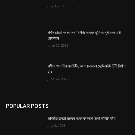
July 3, 2026
ৰাণীৰ চাংমা নগৰত পথ নিৰ্মাণঃ অসমৰ ভূমি আগ্ৰাসনৰ চেষ্টা
মেঘালয়ৰ
June 27, 2026
ৰাণীত আদানিৰ এৰ’চিটী, অসম চৰকাৰৰ ছেটেলাইট চিটী নিৰ্মাণ
হ’ব
June 24, 2026
POPULAR POSTS
ভাৰতীয় জনতা মজদুৰ সংঘৰ কামৰূপ জিলা কমিটি গঠন
July 3, 2026