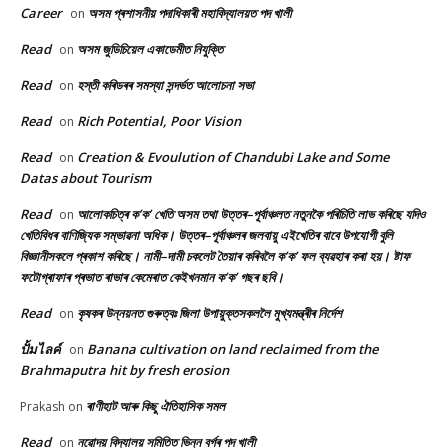
Career
অসম প্ৰশাসনীয় পদাধিকাৰী মহাবিদ্যালয়ত পদ খালী
on
Read
অসম জুডিচিয়েল একাডেমীত নিযুক্তি
on
Read
হস্তী কৰিডৰৰ সমস্যা সন্দৰ্ভত আলোচনা সভা
on
Read
Rich Potential, Poor Vision
on
Read
Creation & Evoulution of Chandubi Lake and Some
on
Datas about Tourism
Read
আলোকচিত্ৰ ক’ক’ খেতি অসম তথা উত্তৰ–পূৰ্বাঞ্চলত নতুনকৈ পৰিচিতি লাভ কৰিছে যদিও
on
খেতিবিধৰ বাণিজ্যিক সম্ভাৱনা অধিক। উত্তৰ–পূৰ্বাঞ্চলৰ জলবায়ু এইখেতিৰ বাবে উপযোগী বুলি
বিজ্ঞানীসকলে প্ৰকাশ কৰিছে। নামী–দামী চকলেট তৈয়াৰ কৰিবলৈ ক’ক’ ফল ব্যৱহাৰ কৰা হয়। ষ্টাফ
ফটোগ্ৰাফাৰ প্ৰভাত ৰাভাৰ কেমেৰাত কেইখনমান ক’ক’ গছৰ ছবি।
Read
কৃষকৰ উন্নয়নত গুৰুত্বঃ জিলা উপায়ুক্তসকললৈ মুখ্যমন্ত্ৰীৰ নিৰ্দেশ
on
ปั้มไลค์
Banana cultivation on land reclaimed from the
on
Brahmaputra hit by fresh erosion
ৰাণীহাট আৰু কিছু ঐতিহাসিক সমল
Prakash
on
Read
নৱোদয় বিদ্যালয় সমিতিত ভিন্ন বৰ্গৰ পদ খালী
on