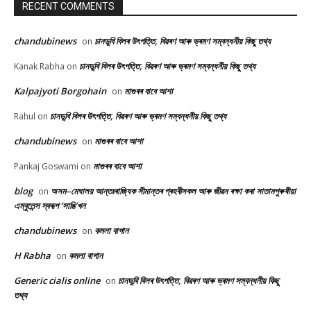
RECENT COMMENTS
chandubinews
চানডুবি বিলৰ উৎপত্তি, বিৱৰণ আৰু ভ্ৰমণ সম্বন্ধনীয় কিছু তথ্য
on
চানডুবি বিলৰ উৎপত্তি, বিৱৰণ আৰু ভ্ৰমণ সম্বন্ধনীয় কিছু তথ্য
Kanak Rabha
on
Kalpajyoti Borgohain
মাগুৰৰ বাবে আশা
on
চানডুবি বিলৰ উৎপত্তি, বিৱৰণ আৰু ভ্ৰমণ সম্বন্ধনীয় কিছু তথ্য
Rahul
on
chandubinews
মাগুৰৰ বাবে আশা
on
মাগুৰৰ বাবে আশা
Pankaj Goswami
on
blog
অসম–মেঘালয় আন্তঃৰাজ্যিক সীমান্তৰ প্ৰহৰীসকল আৰু জীৱন ৰক্ষা কৰা সাতামপুৰুষীয়া
on
এম্বুলেন্স স্বৰূপ ‘সাঙি’খন
chandubinews
কমলা বাগান
on
H Rabha
কমলা বাগান
on
Generic cialis online
চানডুবি বিলৰ উৎপত্তি, বিৱৰণ আৰু ভ্ৰমণ সম্বন্ধনীয় কিছু
on
তথ্য