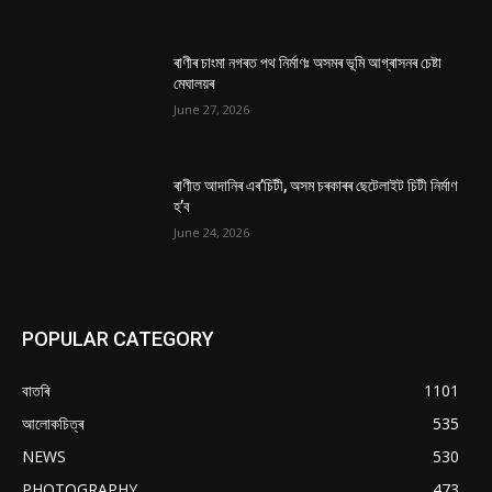
ৰাণীৰ চাংমা নগৰত পথ নিৰ্মাণঃ অসমৰ ভূমি আগ্ৰাসনৰ চেষ্টা
মেঘালয়ৰ
June 27, 2026
ৰাণীত আদানিৰ এৰ’চিটী, অসম চৰকাৰৰ ছেটেলাইট চিটী নিৰ্মাণ
হ’ব
June 24, 2026
POPULAR CATEGORY
বাতৰি
1101
আলোকচিত্ৰ
535
NEWS
530
PHOTOGRAPHY
473