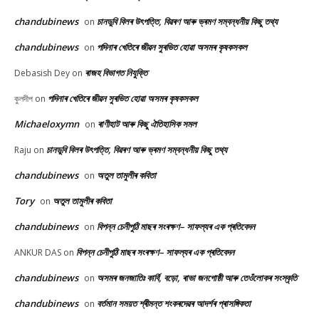
chandubinews
চানডুবি বিলৰ উৎপত্তি, বিৱৰণ আৰু ভ্ৰমণ সম্বন্ধনীয় কিছু তথ্য
on
chandubinews
পদিনাৰ খেতিৰে জীৱন সুৰভিত হোৱা অসমৰ কৃষকসকল
on
ৰাজহ বিভাগত নিযুক্তি
Debasish Dey
on
পদিনাৰ খেতিৰে জীৱন সুৰভিত হোৱা অসমৰ কৃষকসকল
কুলদীপ
on
Michaeloxymn
ৰাণীহাট আৰু কিছু ঐতিহাসিক সমল
on
চানডুবি বিলৰ উৎপত্তি, বিৱৰণ আৰু ভ্ৰমণ সম্বন্ধনীয় কিছু তথ্য
Raju
on
chandubinews
অতুল তামুলীৰ কবিতা
on
Tory
অতুল তামুলীৰ কবিতা
on
chandubinews
বিপন্ন চেনীপুঠি মাছৰ সংৰক্ষণ– সাফল্যৰ এক প্ৰতিবেদন
on
বিপন্ন চেনীপুঠি মাছৰ সংৰক্ষণ– সাফল্যৰ এক প্ৰতিবেদন
ANKUR DAS
on
chandubinews
অসমৰ জনজাতিঃ কাৰ্বি, বড়ো, ৰাভা জনগোষ্ঠী আৰু তেওঁলোকৰ সংস্কৃতি
on
chandubinews
বৰ্তমান সময়ত শ্ৰীমন্ত শংকৰদেৱৰ আদৰ্শৰ প্ৰাসঙ্গিকতা
on