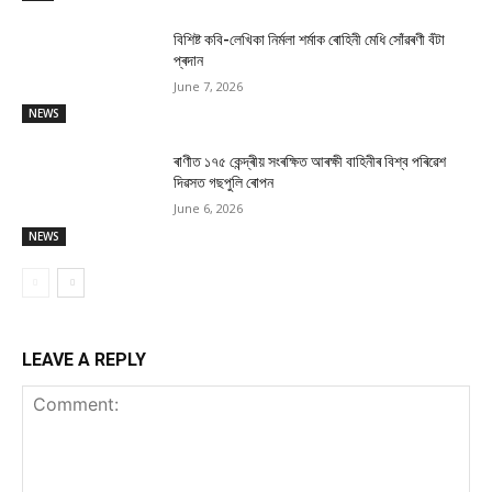
বিশিষ্ট কবি-লেখিকা নিৰ্মলা শৰ্মাক ৰোহিনী মেধি সোঁৱৰণী বঁটা
প্ৰদান
June 7, 2026
NEWS
ৰাণীত ১৭৫ কেন্দ্ৰীয় সংৰক্ষিত আৰক্ষী বাহিনীৰ বিশ্ব পৰিৱেশ
দিৱসত গছপুলি ৰোপন
June 6, 2026
NEWS
LEAVE A REPLY