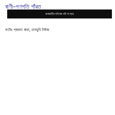
ৰাণী–গণপতি গাঁৱত
জনজাতীয় মহিলাৰ খৰি সংগ্ৰহ
ফটোঃ প্ৰভাত ৰাভা, চানডুবি নিউজ