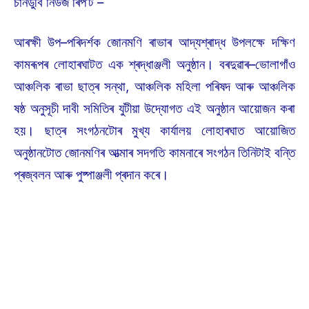
চানডুবি নিউজ ৰিপ’ৰ্ট –
আৰক্ষী উপ–পৰিদৰ্শক জোনমণি ৰাভাৰ আদ্যশ্ৰাদ্ধ উপলক্ষে দক্ষিণ
কামৰূপৰ লোহাৰঘাটত এক শ্ৰদ্ধাঞ্জলী অনুষ্ঠান। বৰদুৱাৰ–ভোলাগাঁও
আঞ্চলিক ৰাভা ছাত্ৰ সন্থা, আঞ্চলিক মহিলা পৰিষদ আৰু আঞ্চলিক
ষষ্ঠ অনুসূচী দাবী সমিতিৰ যুটীয়া উদ্যোগত এই অনুষ্ঠান আয়োজন কৰা
হয়। ছাত্ৰ সংগঠনটোৰ মুখ্য কাৰ্যালয় লোহাৰঘাত আয়োজিত
অনুষ্ঠানটোত জোনমণিৰ আত্মাৰ সদগতি কামনাৰে সংগঠন তিনিটাই বন্তি
প্ৰজ্বলন আৰু পুষ্পাঞ্জলী প্ৰদান কৰে।