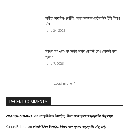
ৰাণীত আদানিৰ এৰ’চিটী, অসম চৰকাৰৰ ছেটেলাইট চিটী নিৰ্মাণ
হ’ব
June 24, 2026
বিশিষ্ট কবি-লেখিকা নিৰ্মলা শৰ্মাক ৰোহিনী মেধি সোঁৱৰণী বঁটা
প্ৰদান
June 7, 2026
Load more
RECENT COMMENTS
chandubinews
চানডুবি বিলৰ উৎপত্তি, বিৱৰণ আৰু ভ্ৰমণ সম্বন্ধনীয় কিছু তথ্য
on
চানডুবি বিলৰ উৎপত্তি, বিৱৰণ আৰু ভ্ৰমণ সম্বন্ধনীয় কিছু তথ্য
Kanak Rabha
on