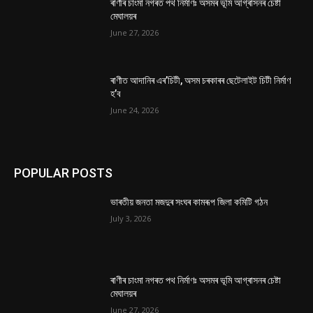
ৰাণীৰ চাংমা নগৰত পথ নিৰ্মাণঃ অসমৰ ভূমি আগ্ৰাসনৰ চেষ্টা
মেঘালয়ৰ
June 27, 2026
ৰাণীত আদানিৰ এৰ’চিটী, অসম চৰকাৰৰ ছেটেলাইট চিটী নিৰ্মাণ
হ’ব
June 24, 2026
POPULAR POSTS
ভাৰতীয় জনতা মজদুৰ সংঘৰ কামৰূপ জিলা কমিটি গঠন
July 3, 2026
ৰাণীৰ চাংমা নগৰত পথ নিৰ্মাণঃ অসমৰ ভূমি আগ্ৰাসনৰ চেষ্টা
মেঘালয়ৰ
June 27, 2026