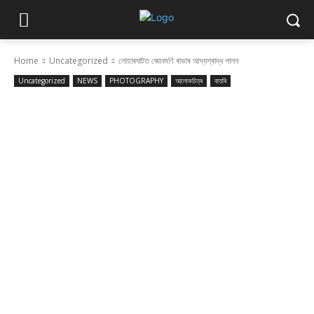
Home
Uncategorized
লোহাৰঘাটত জোনমণি ৰাভাৰ আদ্যশ্ৰাদ্ধ পালন
Uncategorized
NEWS
PHOTOGRAPHY
আলোকচিত্ৰ
বাতৰি