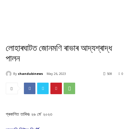
লোহাৰঘাটত জোনমণি ৰাভাৰ আদ্যশ্ৰাদ্ধ
পালন
By
chandubinews
May 26, 2023
508
0
প্ৰকাশিত তাৰিখঃ ২৬ মে’ ২০২৩