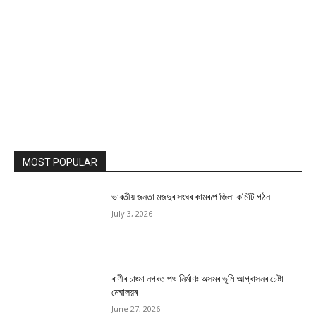
MOST POPULAR
ভাৰতীয় জনতা মজদুৰ সংঘৰ কামৰূপ জিলা কমিটি গঠন
July 3, 2026
ৰাণীৰ চাংমা নগৰত পথ নিৰ্মাণঃ অসমৰ ভূমি আগ্ৰাসনৰ চেষ্টা
মেঘালয়ৰ
June 27, 2026