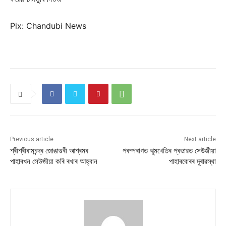
Pix: Chandubi News
Previous article
Next article
শ্ৰীশ্ৰীৰামচন্দ্ৰ জোঙাগুৰী আশ্ৰমৰ
পৰম্পৰাগত ঝূমখেতিৰ প্ৰভাৱত সেউজীয়া
পাহাৰখন সেউজীয়া কৰি ৰখাৰ আহ্বান
পাহাৰবোৰৰ দূৰাৱস্থা