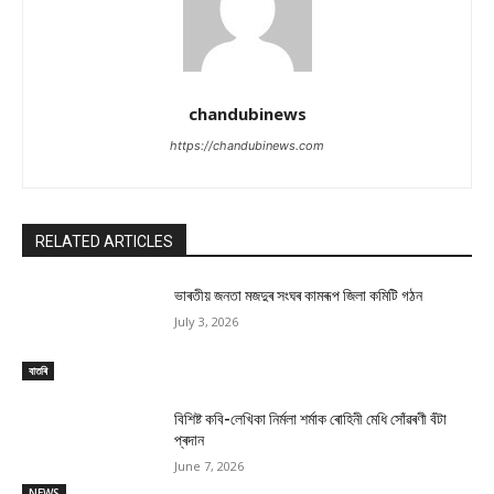
chandubinews
https://chandubinews.com
RELATED ARTICLES
ভাৰতীয় জনতা মজদুৰ সংঘৰ কামৰূপ জিলা কমিটি গঠন
July 3, 2026
বাতৰি
বিশিষ্ট কবি-লেখিকা নিৰ্মলা শৰ্মাক ৰোহিনী মেধি সোঁৱৰণী বঁটা
প্ৰদান
June 7, 2026
NEWS