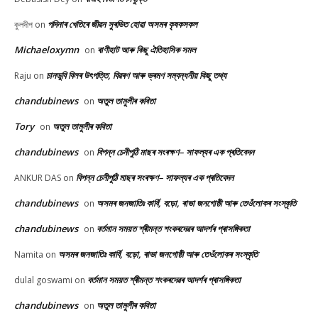
পদিনাৰ খেতিৰে জীৱন সুৰভিত হোৱা অসমৰ কৃষকসকল
কুলদীপ
on
Michaeloxymn
ৰাণীহাট আৰু কিছু ঐতিহাসিক সমল
on
চানডুবি বিলৰ উৎপত্তি, বিৱৰণ আৰু ভ্ৰমণ সম্বন্ধনীয় কিছু তথ্য
Raju
on
chandubinews
অতুল তামুলীৰ কবিতা
on
Tory
অতুল তামুলীৰ কবিতা
on
chandubinews
বিপন্ন চেনীপুঠি মাছৰ সংৰক্ষণ– সাফল্যৰ এক প্ৰতিবেদন
on
বিপন্ন চেনীপুঠি মাছৰ সংৰক্ষণ– সাফল্যৰ এক প্ৰতিবেদন
ANKUR DAS
on
chandubinews
অসমৰ জনজাতিঃ কাৰ্বি, বড়ো, ৰাভা জনগোষ্ঠী আৰু তেওঁলোকৰ সংস্কৃতি
on
chandubinews
বৰ্তমান সময়ত শ্ৰীমন্ত শংকৰদেৱৰ আদৰ্শৰ প্ৰাসঙ্গিকতা
on
অসমৰ জনজাতিঃ কাৰ্বি, বড়ো, ৰাভা জনগোষ্ঠী আৰু তেওঁলোকৰ সংস্কৃতি
Namita
on
বৰ্তমান সময়ত শ্ৰীমন্ত শংকৰদেৱৰ আদৰ্শৰ প্ৰাসঙ্গিকতা
dulal goswami
on
chandubinews
অতুল তামুলীৰ কবিতা
on