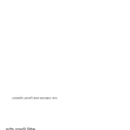
লোহাৰঘাটত জোনমণি ৰাভাৰ আদ্যশ্ৰাদ্ধ পালন
ফটোঃ চানডুবি নিউজ