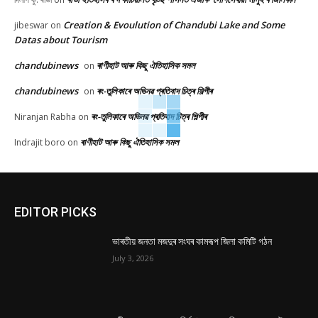
Creation & Evoulution of Chandubi Lake and Some
jibeswar
on
Datas about Tourism
chandubinews
ৰাণীহাট আৰু কিছু ঐতিহাসিক সমল
on
chandubinews
ৰং-তুলিকাৰে অভিনৱ প্ৰতিবাদ চিত্ৰ শিল্পীৰ
on
ৰং-তুলিকাৰে অভিনৱ প্ৰতিবাদ চিত্ৰ শিল্পীৰ
Niranjan Rabha
on
ৰাণীহাট আৰু কিছু ঐতিহাসিক সমল
Indrajit boro
on
EDITOR PICKS
ভাৰতীয় জনতা মজদুৰ সংঘৰ কামৰূপ জিলা কমিটি গঠন
July 3, 2026