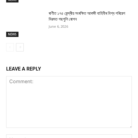
ৰাণীত ১৭৫ কেন্দ্ৰীয় সংৰক্ষিত আৰক্ষী বাহিনীৰ বিশ্ব পৰিৱেশ
দিৱসত গছপুলি ৰোপন
June 6, 2026
NEWS
LEAVE A REPLY
Comment:
Na