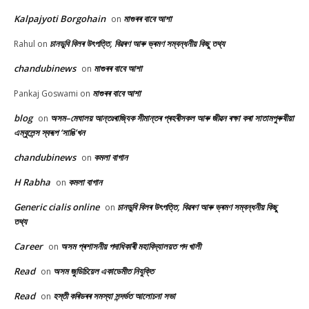
Kalpajyoti Borgohain
মাগুৰৰ বাবে আশা
on
চানডুবি বিলৰ উৎপত্তি, বিৱৰণ আৰু ভ্ৰমণ সম্বন্ধনীয় কিছু তথ্য
Rahul
on
chandubinews
মাগুৰৰ বাবে আশা
on
মাগুৰৰ বাবে আশা
Pankaj Goswami
on
blog
অসম–মেঘালয় আন্তঃৰাজ্যিক সীমান্তৰ প্ৰহৰীসকল আৰু জীৱন ৰক্ষা কৰা সাতামপুৰুষীয়া
on
এম্বুলেন্স স্বৰূপ ‘সাঙি’খন
chandubinews
কমলা বাগান
on
H Rabha
কমলা বাগান
on
Generic cialis online
চানডুবি বিলৰ উৎপত্তি, বিৱৰণ আৰু ভ্ৰমণ সম্বন্ধনীয় কিছু
on
তথ্য
Career
অসম প্ৰশাসনীয় পদাধিকাৰী মহাবিদ্যালয়ত পদ খালী
on
Read
অসম জুডিচিয়েল একাডেমীত নিযুক্তি
on
Read
হস্তী কৰিডৰৰ সমস্যা সন্দৰ্ভত আলোচনা সভা
on