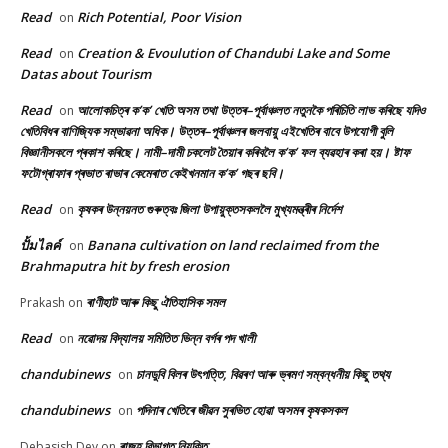
Read
Rich Potential, Poor Vision
on
Read
Creation & Evoulution of Chandubi Lake and Some
on
Datas about Tourism
Read
আলোকচিত্ৰ ক’ক’ খেতি অসম তথা উত্তৰ–পূৰ্বাঞ্চলত নতুনকৈ পৰিচিতি লাভ কৰিছে যদিও
on
খেতিবিধৰ বাণিজ্যিক সম্ভাৱনা অধিক। উত্তৰ–পূৰ্বাঞ্চলৰ জলবায়ু এইখেতিৰ বাবে উপযোগী বুলি
বিজ্ঞানীসকলে প্ৰকাশ কৰিছে। নামী–দামী চকলেট তৈয়াৰ কৰিবলৈ ক’ক’ ফল ব্যৱহাৰ কৰা হয়। ষ্টাফ
ফটোগ্ৰাফাৰ প্ৰভাত ৰাভাৰ কেমেৰাত কেইখনমান ক’ক’ গছৰ ছবি।
Read
কৃষকৰ উন্নয়নত গুৰুত্বঃ জিলা উপায়ুক্তসকললৈ মুখ্যমন্ত্ৰীৰ নিৰ্দেশ
on
ปั้มไลค์
Banana cultivation on land reclaimed from the
on
Brahmaputra hit by fresh erosion
ৰাণীহাট আৰু কিছু ঐতিহাসিক সমল
Prakash
on
Read
নৱোদয় বিদ্যালয় সমিতিত ভিন্ন বৰ্গৰ পদ খালী
on
chandubinews
চানডুবি বিলৰ উৎপত্তি, বিৱৰণ আৰু ভ্ৰমণ সম্বন্ধনীয় কিছু তথ্য
on
chandubinews
পদিনাৰ খেতিৰে জীৱন সুৰভিত হোৱা অসমৰ কৃষকসকল
on
ৰাজহ বিভাগত নিযুক্তি
Debasish Dey
on