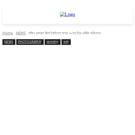
Home
NEWS
দক্ষিণ কামৰূপ জিলা ট্ৰাইবেল সংঘৰ ৩৮তম্‌ ত্ৰি–বাৰ্ষিক অধিবেশন
NEWS
PHOTOGRAPHY
আলোকচিত্ৰ
বাতৰি