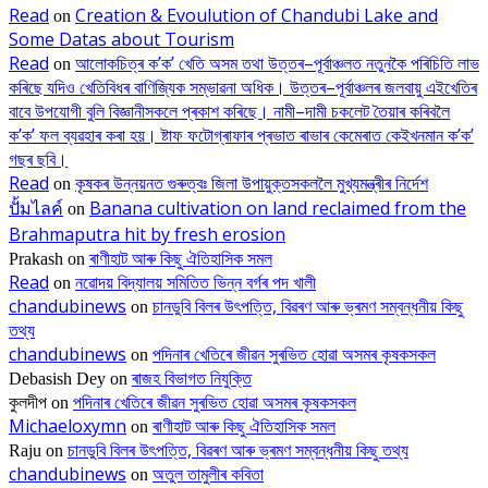
Read
Creation & Evoulution of Chandubi Lake and
on
Some Datas about Tourism
Read
আলোকচিত্ৰ ক’ক’ খেতি অসম তথা উত্তৰ–পূৰ্বাঞ্চলত নতুনকৈ পৰিচিতি লাভ
on
কৰিছে যদিও খেতিবিধৰ বাণিজ্যিক সম্ভাৱনা অধিক। উত্তৰ–পূৰ্বাঞ্চলৰ জলবায়ু এইখেতিৰ
বাবে উপযোগী বুলি বিজ্ঞানীসকলে প্ৰকাশ কৰিছে। নামী–দামী চকলেট তৈয়াৰ কৰিবলৈ
ক’ক’ ফল ব্যৱহাৰ কৰা হয়। ষ্টাফ ফটোগ্ৰাফাৰ প্ৰভাত ৰাভাৰ কেমেৰাত কেইখনমান ক’ক’
গছৰ ছবি।
Read
কৃষকৰ উন্নয়নত গুৰুত্বঃ জিলা উপায়ুক্তসকললৈ মুখ্যমন্ত্ৰীৰ নিৰ্দেশ
on
ปั้มไลค์
Banana cultivation on land reclaimed from the
on
Brahmaputra hit by fresh erosion
ৰাণীহাট আৰু কিছু ঐতিহাসিক সমল
Prakash
on
Read
নৱোদয় বিদ্যালয় সমিতিত ভিন্ন বৰ্গৰ পদ খালী
on
chandubinews
চানডুবি বিলৰ উৎপত্তি, বিৱৰণ আৰু ভ্ৰমণ সম্বন্ধনীয় কিছু
on
তথ্য
chandubinews
পদিনাৰ খেতিৰে জীৱন সুৰভিত হোৱা অসমৰ কৃষকসকল
on
ৰাজহ বিভাগত নিযুক্তি
Debasish Dey
on
পদিনাৰ খেতিৰে জীৱন সুৰভিত হোৱা অসমৰ কৃষকসকল
কুলদীপ
on
Michaeloxymn
ৰাণীহাট আৰু কিছু ঐতিহাসিক সমল
on
চানডুবি বিলৰ উৎপত্তি, বিৱৰণ আৰু ভ্ৰমণ সম্বন্ধনীয় কিছু তথ্য
Raju
on
chandubinews
অতুল তামুলীৰ কবিতা
on