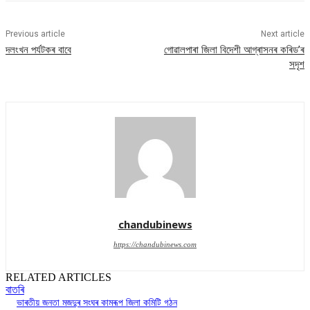
Previous article
Next article
দলংখন পৰ্যটকৰ বাবে
গোৱালপাৰা জিলা বিদেশী আগ্ৰাসনৰ কৰিড’ৰ
সদৃশ
chandubinews
https://chandubinews.com
RELATED ARTICLES
বাতৰি
ভাৰতীয় জনতা মজদুৰ সংঘৰ কামৰূপ জিলা কমিটি গঠন