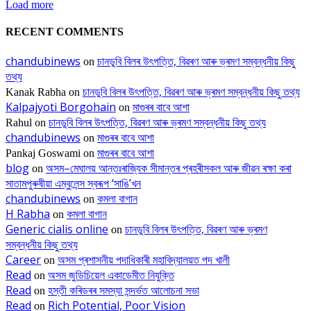
Load more
RECENT COMMENTS
chandubinews
চানডুবি বিলৰ উৎপত্তি, বিৱৰণ আৰু ভ্ৰমণ সম্বন্ধনীয় কিছু
on
তথ্য
চানডুবি বিলৰ উৎপত্তি, বিৱৰণ আৰু ভ্ৰমণ সম্বন্ধনীয় কিছু তথ্য
Kanak Rabha
on
Kalpajyoti Borgohain
মাগুৰৰ বাবে আশা
on
চানডুবি বিলৰ উৎপত্তি, বিৱৰণ আৰু ভ্ৰমণ সম্বন্ধনীয় কিছু তথ্য
Rahul
on
chandubinews
মাগুৰৰ বাবে আশা
on
মাগুৰৰ বাবে আশা
Pankaj Goswami
on
blog
অসম–মেঘালয় আন্তঃৰাজ্যিক সীমান্তৰ প্ৰহৰীসকল আৰু জীৱন ৰক্ষা কৰা
on
সাতামপুৰুষীয়া এম্বুলেন্স স্বৰূপ ‘সাঙি’খন
chandubinews
কমলা বাগান
on
H Rabha
কমলা বাগান
on
Generic cialis online
চানডুবি বিলৰ উৎপত্তি, বিৱৰণ আৰু ভ্ৰমণ
on
সম্বন্ধনীয় কিছু তথ্য
Career
অসম প্ৰশাসনীয় পদাধিকাৰী মহাবিদ্যালয়ত পদ খালী
on
Read
অসম জুডিচিয়েল একাডেমীত নিযুক্তি
on
Read
হস্তী কৰিডৰৰ সমস্যা সন্দৰ্ভত আলোচনা সভা
on
Read
Rich Potential, Poor Vision
on