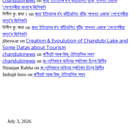
chandubinews
ৰাভা ইতিহাসৰ ৰ’দ কাঁচিয়লিত বৃটিছ শাসনত এজাক
on
‘সোণসেৰীয়া মানুহ’ৰ জিলিকনি
ৰাভা ইতিহাসৰ ৰ’দ কাঁচিয়লিত বৃটিছ শাসনত এজাক ‘সোণসেৰীয়া
দিলীপ কু: ৰাভা।
on
মানুহ’ৰ জিলিকনি
ৰাভা ইতিহাসৰ ৰ’দ কাঁচিয়লিত বৃটিছ শাসনত এজাক ‘সোণসেৰীয়া
দিলীপ কু: ৰাভা
on
মানুহ’ৰ জিলিকনি
Creation & Evoulution of Chandubi Lake and
jibeswar
on
Some Datas about Tourism
chandubinews
ৰাণীহাট আৰু কিছু ঐতিহাসিক সমল
on
chandubinews
ৰং-তুলিকাৰে অভিনৱ প্ৰতিবাদ চিত্ৰ শিল্পীৰ
on
ৰং-তুলিকাৰে অভিনৱ প্ৰতিবাদ চিত্ৰ শিল্পীৰ
Niranjan Rabha
on
ৰাণীহাট আৰু কিছু ঐতিহাসিক সমল
Indrajit boro
on
EDITOR PICKS
ভাৰতীয় জনতা মজদুৰ সংঘৰ কামৰূপ জিলা কমিটি গঠন
July 3, 2026