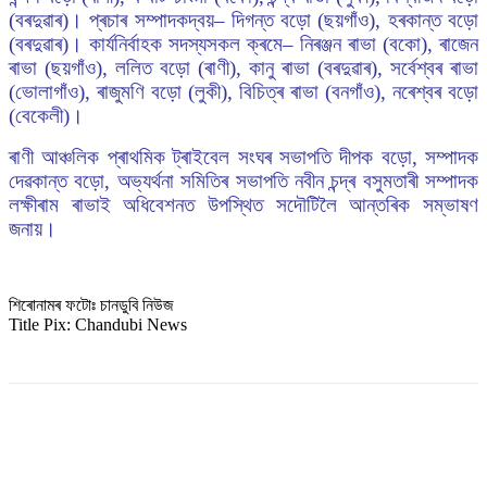
(বৰদুৱাৰ)। প্ৰচাৰ সম্পাদকদ্বয়– দিগন্ত বড়ো (ছয়গাঁও), হৰকান্ত বড়ো
(বৰদুৱাৰ)। কাৰ্যনিৰ্বাহক সদস্যসকল ক্ৰমে– নিৰঞ্জন ৰাভা (বকো), ৰাজেন
ৰাভা (ছয়গাঁও), ললিত বড়ো (ৰাণী), কানু ৰাভা (বৰদুৱাৰ), সৰ্বেশ্বৰ ৰাভা
(ভোলাগাঁও), ৰাজুমণি বড়ো (লুকী), বিচিত্ৰ ৰাভা (বনগাঁও), নৰেশ্বৰ বড়ো
(বেকেলী)।
ৰাণী আঞ্চলিক প্ৰাথমিক ট্ৰাইবেল সংঘৰ সভাপতি দীপক বড়ো, সম্পাদক
দেৱকান্ত বড়ো, অভ্যৰ্থনা সমিতিৰ সভাপতি নবীন চন্দ্ৰ বসুমতাৰী সম্পাদক
লক্ষীৰাম ৰাভাই অধিবেশনত উপস্থিত সদৌটিলৈ আন্তৰিক সম্ভাষণ
জনায়।
শিৰোনামৰ ফটোঃ চানডুবি নিউজ
Title Pix: Chandubi News