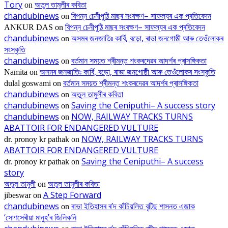
Tory
অতুল তামুলীৰ কবিতা
on
chandubinews
বিপন্ন চেনীপুঠি মাছৰ সংৰক্ষণ– সাফল্যৰ এক প্ৰতিবেদন
on
বিপন্ন চেনীপুঠি মাছৰ সংৰক্ষণ– সাফল্যৰ এক প্ৰতিবেদন
ANKUR DAS
on
chandubinews
অসমৰ জনজাতিঃ কাৰ্বি, বড়ো, ৰাভা জনগোষ্ঠী আৰু তেওঁলোকৰ
on
সংস্কৃতি
chandubinews
বৰ্তমান সময়ত শ্ৰীমন্ত শংকৰদেৱৰ আদৰ্শৰ প্ৰাসঙ্গিকতা
on
অসমৰ জনজাতিঃ কাৰ্বি, বড়ো, ৰাভা জনগোষ্ঠী আৰু তেওঁলোকৰ সংস্কৃতি
Namita
on
বৰ্তমান সময়ত শ্ৰীমন্ত শংকৰদেৱৰ আদৰ্শৰ প্ৰাসঙ্গিকতা
dulal goswami
on
chandubinews
অতুল তামুলীৰ কবিতা
on
chandubinews
Saving the Ceniputhi– A success story
on
chandubinews
NOW, RAILWAY TRACKS TURNS
on
ABATTOIR FOR ENDANGERED VULTURE
NOW, RAILWAY TRACKS TURNS
dr. pronoy kr pathak
on
ABATTOIR FOR ENDANGERED VULTURE
Saving the Ceniputhi– A success
dr. pronoy kr pathak
on
story
অতুল তামুলী
অতুল তামুলীৰ কবিতা
on
A Step Forward
jibeswar
on
chandubinews
ৰাভা ইতিহাসৰ ৰ’দ কাঁচিয়লিত বৃটিছ শাসনত এজাক
on
‘সোণসেৰীয়া মানুহ’ৰ জিলিকনি