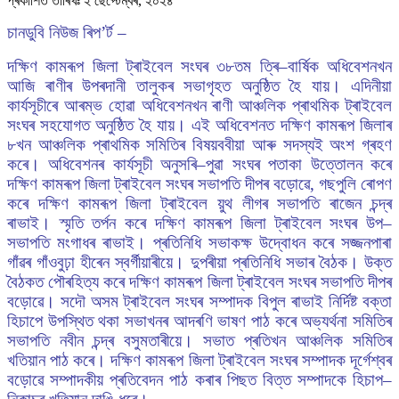
প্ৰকাশিত তাৰিখঃ ২ ছেপ্টেম্বৰ, ২০২৪
চানডুবি নিউজ ৰিপ’ৰ্ট –
দক্ষিণ কামৰূপ জিলা ট্ৰাইবেল সংঘৰ ৩৮তম ত্ৰি–বাৰ্ষিক অধিবেশনখন
আজি ৰাণীৰ উপৰদানী তালুকৰ সভাগৃহত অনুষ্ঠিত হৈ যায়। এদিনীয়া
কাৰ্যসূচীৰে আৰম্ভ হোৱা অধিবেশনখন ৰাণী আঞ্চলিক প্ৰাথমিক ট্ৰাইবেল
সংঘৰ সহযোগত অনুষ্ঠিত হৈ যায়। এই অধিবেশনত দক্ষিণ কামৰূপ জিলাৰ
৮খন আঞ্চলিক প্ৰাথমিক সমিতিৰ বিষয়ববীয়া আৰু সদস্যই অংশ গ্ৰহণ
কৰে। অধিবেশনৰ কাৰ্যসূচী অনুসৰি–পুৱা সংঘৰ পতাকা উত্তোলন কৰে
দক্ষিণ কামৰূপ জিলা ট্ৰাইবেল সংঘৰ সভাপতি দীপৰ বড়োৱে, গছপুলি ৰোপণ
কৰে দক্ষিণ কামৰূপ জিলা ট্ৰাইবেল য়ুথ লীগৰ সভাপতি ৰাজেন চন্দ্ৰ
ৰাভাই। স্মৃতি তৰ্পন কৰে দক্ষিণ কামৰূপ জিলা ট্ৰাইবেল সংঘৰ উপ–
সভাপতি মংগাধৰ ৰাভাই। প্ৰতিনিধি সভাকক্ষ উদ্বোধন কৰে সজ্জনপাৰা
গাঁৱৰ গাঁওবুঢ়া হীৰেন স্বৰ্গীয়াৰীয়ে। দুপৰীয়া প্ৰতিনিধি সভাৰ বৈঠক। উক্ত
বৈঠকত পৌৰহিত্য কৰে দক্ষিণ কামৰূপ জিলা ট্ৰাইবেল সংঘৰ সভাপতি দীপৰ
বড়োৱে। সদৌ অসম ট্ৰাইবেল সংঘৰ সম্পাদক বিপুল ৰাভাই নিৰ্দিষ্ট বক্তা
হিচাপে উপস্থিত থকা সভাখনৰ আদৰণি ভাষণ পাঠ কৰে অভ্যৰ্থনা সমিতিৰ
সভাপতি নবীন চন্দ্ৰ বসুমতাৰীয়ে। সভাত প্ৰতিখন আঞ্চলিক সমিতিৰ
খতিয়ান পাঠ কৰে। দক্ষিণ কামৰূপ জিলা ট্ৰাইবেল সংঘৰ সম্পাদক দূৰ্গেশ্বৰ
বড়োৱে সম্পাদকীয় প্ৰতিবেদন পাঠ কৰাৰ পিছত বিত্ত সম্পাদকে হিচাপ–