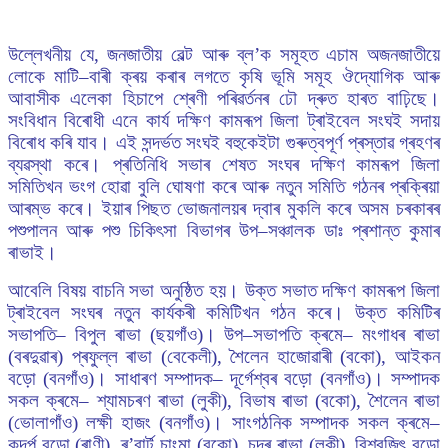
উল্লেখনীয় যে, জনজাতীয় বেল্ট আৰু ব্ল’ক সমূহত এচাম অজনজাতীয়ে
লোকে মাটি–বাৰী ক্ৰয় কৰাৰ লগতে কৃষি ভূমি সমূহ ঔদ্যোগিক আৰু
আবাসীক এলেকা হিচাপে শ্ৰেণী পৰিৱৰ্তনৰ ঢৌ দ্ৰুত হাৰত বাঢ়িছে।
সংবিধান বিৰোধী এনে কাৰ্য দক্ষিণ কামৰূপ জিলা ট্ৰাইবেল সংঘই সদায়
বিৰোধ কৰি যাব। এই সন্দৰ্ভত সংঘই বহুকেইটা গুৰুত্বপূৰ্ণ প্ৰস্তাৱ গ্ৰহণৰ
ব্যৱস্থা কৰে। প্ৰতিনিধি সভাৰ শেষত সংঘৰ দক্ষিণ কামৰূপ জিলা
সমিতিখন ভংগ হোৱা বুলি ঘোষণা কৰে আৰু নতুন সমিতি গঠনৰ প্ৰক্ৰিয়া
আৰম্ভ কৰে। ইয়াৰ পিছত ভোজনালয়ৰ দ্বাৰ মুকলি কৰে অসম চৰকাৰৰ
পশুপালন আৰু পশু চিকিৎসা বিভাগৰ উপ–সঞ্চালক ডাঃ প্ৰশান্ত কুমাৰ
ৰাভাই।
আবেলি বিষয় বাচনি সভা অনুষ্ঠিত হয়। উক্ত সভাত দক্ষিণ কামৰূপ জিলা
ট্ৰাইবেল সংঘৰ নতুন কাৰ্যকৰী কমিটিখন গঠন কৰে। উক্ত কমিটিৰ
সভাপতি– বিপুল ৰাভা (ছয়গাঁও)। উপ–সভাপতি ক্ৰমে– মংগাধৰ ৰাভা
(বৰদুৱাৰ) প্ৰফুল্ল ৰাভা (বেকেলী), শৈলেন হাজোৱাৰী (বকো), আইকন
বড়ো (বনগাঁও)। সাধাৰণ সম্পাদক– দূৰ্গেশ্বৰ বড়ো (বনগাঁও)। সম্পাদক
সকল ক্ৰমে– শ্যামচৰণ ৰাভা (লুকী), বিভাষ ৰাভা (বকো), শৈলেন ৰাভা
(ভোলাগাঁও) লক্ষী হাজং (বনগাঁও)। সাংগঠনিক সম্পাদক সকল ক্ৰমে–
কন্দৰ্প বড়ো (ৰাণী), ৰ’বাৰ্ট চাংমা (বকো), চন্দ্ৰ ৰাভা (লুকী), বিশ্বজিৎ বড়ো