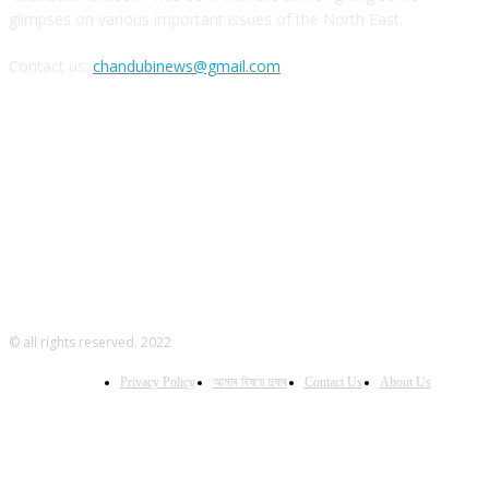
glimpses on various important issues of the North East.
Contact us:
chandubinews@gmail.com
FOLLOW US
© all rights reserved. 2022
Privacy Policy
আমাৰ বিষয়ে দুষাৰ
Contact Us
About Us