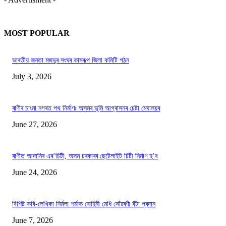
MOST POPULAR
ভাৰতীয় জনতা মজদুৰ সংঘৰ কামৰূপ জিলা কমিটি গঠন
July 3, 2026
ৰাণীৰ চাংমা নগৰত পথ নিৰ্মাণঃ অসমৰ ভূমি আগ্ৰাসনৰ চেষ্টা মেঘালয়ৰ
June 27, 2026
ৰাণীত আদানিৰ এৰ’চিটী, অসম চৰকাৰৰ ছেটেলাইট চিটী নিৰ্মাণ হ’ব
June 24, 2026
বিশিষ্ট কবি-লেখিকা নিৰ্মলা শৰ্মাক ৰোহিনী মেধি সোঁৱৰণী বঁটা প্ৰদান
June 7, 2026