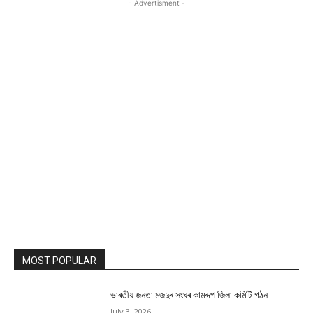
- Advertisment -
MOST POPULAR
ভাৰতীয় জনতা মজদুৰ সংঘৰ কামৰূপ জিলা কমিটি গঠন
July 3, 2026