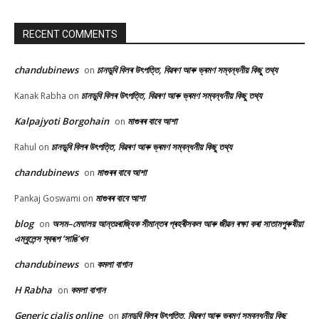
RECENT COMMENTS
chandubinews
চানডুবি বিলৰ উৎপত্তি, বিৱৰণ আৰু ভ্ৰমণ সম্বন্ধনীয় কিছু তথ্য
on
চানডুবি বিলৰ উৎপত্তি, বিৱৰণ আৰু ভ্ৰমণ সম্বন্ধনীয় কিছু তথ্য
Kanak Rabha
on
Kalpajyoti Borgohain
মাগুৰৰ বাবে আশা
on
চানডুবি বিলৰ উৎপত্তি, বিৱৰণ আৰু ভ্ৰমণ সম্বন্ধনীয় কিছু তথ্য
Rahul
on
chandubinews
মাগুৰৰ বাবে আশা
on
মাগুৰৰ বাবে আশা
Pankaj Goswami
on
blog
অসম–মেঘালয় আন্তঃৰাজ্যিক সীমান্তৰ প্ৰহৰীসকল আৰু জীৱন ৰক্ষা কৰা সাতামপুৰুষীয়া
on
এম্বুলেন্স স্বৰূপ ‘সাঙি’খন
chandubinews
কমলা বাগান
on
H Rabha
কমলা বাগান
on
Generic cialis online
চানডুবি বিলৰ উৎপত্তি, বিৱৰণ আৰু ভ্ৰমণ সম্বন্ধনীয় কিছু
on