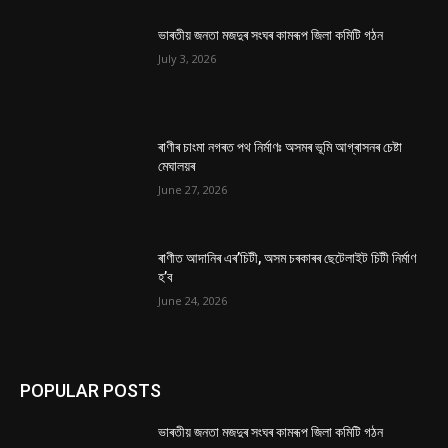
ভাৰতীয় জনতা মজদুৰ সংঘৰ কামৰূপ জিলা কমিটি গঠন
July 3, 2026
ৰাণীৰ চাংমা নগৰত পথ নিৰ্মাণঃ অসমৰ ভূমি আগ্ৰাসনৰ চেষ্টা
মেঘালয়ৰ
June 27, 2026
ৰাণীত আদানিৰ এৰ’চিটী, অসম চৰকাৰৰ ছেটেলাইট চিটী নিৰ্মাণ
হ’ব
June 24, 2026
POPULAR POSTS
ভাৰতীয় জনতা মজদুৰ সংঘৰ কামৰূপ জিলা কমিটি গঠন