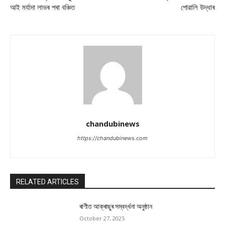
আই মৰ্যাদা লাভৰ পৰা বঞ্চিত
পোৱালি উদ্ধাৰ
chandubinews
https://chandubinews.com
RELATED ARTICLES
ৰাণীত আক্ৰাছুৰ সম্বৰ্দ্ধনা অনুষ্ঠান
October 27, 2025