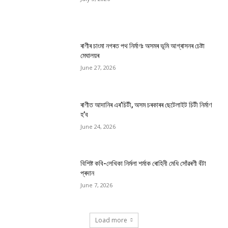
ৰাণীৰ চাংমা নগৰত পথ নিৰ্মাণঃ অসমৰ ভূমি আগ্ৰাসনৰ চেষ্টা
মেঘালয়ৰ
June 27, 2026
ৰাণীত আদানিৰ এৰ’চিটী, অসম চৰকাৰৰ ছেটেলাইট চিটী নিৰ্মাণ
হ’ব
June 24, 2026
বিশিষ্ট কবি-লেখিকা নিৰ্মলা শৰ্মাক ৰোহিনী মেধি সোঁৱৰণী বঁটা
প্ৰদান
June 7, 2026
Load more