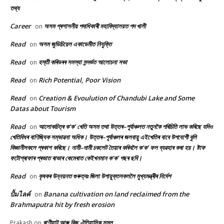
তথ্য
Career
অসম প্ৰশাসনীয় পদাধিকাৰী মহাবিদ্যালয়ত পদ খালী
on
Read
অসম জুডিচিয়েল একাডেমীত নিযুক্তি
on
Read
হস্তী কৰিডৰৰ সমস্যা সন্দৰ্ভত আলোচনা সভা
on
Read
Rich Potential, Poor Vision
on
Read
Creation & Evoulution of Chandubi Lake and Some
on
Datas about Tourism
Read
আলোকচিত্ৰ ক’ক’ খেতি অসম তথা উত্তৰ–পূৰ্বাঞ্চলত নতুনকৈ পৰিচিতি লাভ কৰিছে যদিও
on
খেতিবিধৰ বাণিজ্যিক সম্ভাৱনা অধিক। উত্তৰ–পূৰ্বাঞ্চলৰ জলবায়ু এইখেতিৰ বাবে উপযোগী বুলি
বিজ্ঞানীসকলে প্ৰকাশ কৰিছে। নামী–দামী চকলেট তৈয়াৰ কৰিবলৈ ক’ক’ ফল ব্যৱহাৰ কৰা হয়। ষ্টাফ
ফটোগ্ৰাফাৰ প্ৰভাত ৰাভাৰ কেমেৰাত কেইখনমান ক’ক’ গছৰ ছবি।
Read
কৃষকৰ উন্নয়নত গুৰুত্বঃ জিলা উপায়ুক্তসকললৈ মুখ্যমন্ত্ৰীৰ নিৰ্দেশ
on
ปั้มไลค์
Banana cultivation on land reclaimed from the
on
Brahmaputra hit by fresh erosion
ৰাণীহাট আৰু কিছু ঐতিহাসিক সমল
Prakash
on