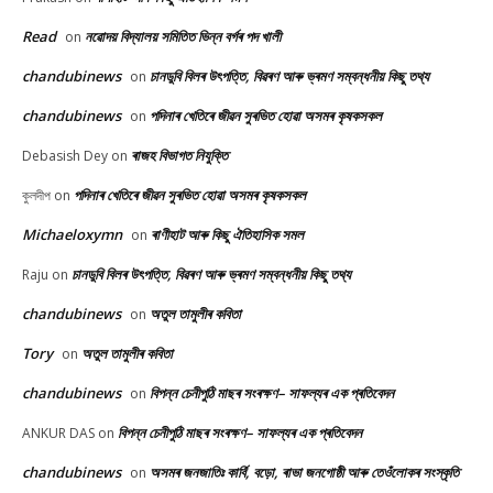
Read
নৱোদয় বিদ্যালয় সমিতিত ভিন্ন বৰ্গৰ পদ খালী
on
chandubinews
চানডুবি বিলৰ উৎপত্তি, বিৱৰণ আৰু ভ্ৰমণ সম্বন্ধনীয় কিছু তথ্য
on
chandubinews
পদিনাৰ খেতিৰে জীৱন সুৰভিত হোৱা অসমৰ কৃষকসকল
on
ৰাজহ বিভাগত নিযুক্তি
Debasish Dey
on
পদিনাৰ খেতিৰে জীৱন সুৰভিত হোৱা অসমৰ কৃষকসকল
কুলদীপ
on
Michaeloxymn
ৰাণীহাট আৰু কিছু ঐতিহাসিক সমল
on
চানডুবি বিলৰ উৎপত্তি, বিৱৰণ আৰু ভ্ৰমণ সম্বন্ধনীয় কিছু তথ্য
Raju
on
chandubinews
অতুল তামুলীৰ কবিতা
on
Tory
অতুল তামুলীৰ কবিতা
on
chandubinews
বিপন্ন চেনীপুঠি মাছৰ সংৰক্ষণ– সাফল্যৰ এক প্ৰতিবেদন
on
বিপন্ন চেনীপুঠি মাছৰ সংৰক্ষণ– সাফল্যৰ এক প্ৰতিবেদন
ANKUR DAS
on
chandubinews
অসমৰ জনজাতিঃ কাৰ্বি, বড়ো, ৰাভা জনগোষ্ঠী আৰু তেওঁলোকৰ সংস্কৃতি
on