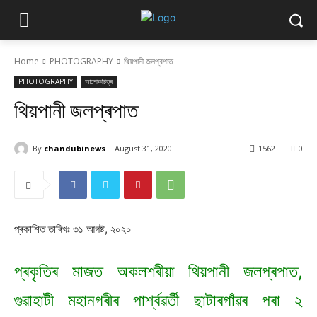
Home
PHOTOGRAPHY
থিয়পানী জলপ্ৰপাত
PHOTOGRAPHY
আলোকচিত্ৰ
থিয়পানী জলপ্ৰপাত
By
chandubinews
August 31, 2020
1562
0
প্ৰকাশিত তাৰিখঃ ৩১ আগষ্ট, ২০২০
প্ৰকৃতিৰ মাজত অকলশৰীয়া থিয়পানী জলপ্ৰপাত,
গুৱাহাটী মহানগৰীৰ পাৰ্শ্বৱৰ্তী ছাটাৰগাঁৱৰ পৰা ২