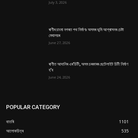
July 3, 2026
ৰাণীৰ চাংমা নগৰত পথ নিৰ্মাণঃ অসমৰ ভূমি আগ্ৰাসনৰ চেষ্টা
মেঘালয়ৰ
June 27, 2026
ৰাণীত আদানিৰ এৰ’চিটী, অসম চৰকাৰৰ ছেটেলাইট চিটী নিৰ্মাণ
হ’ব
June 24, 2026
POPULAR CATEGORY
বাতৰি
1101
আলোকচিত্ৰ
535