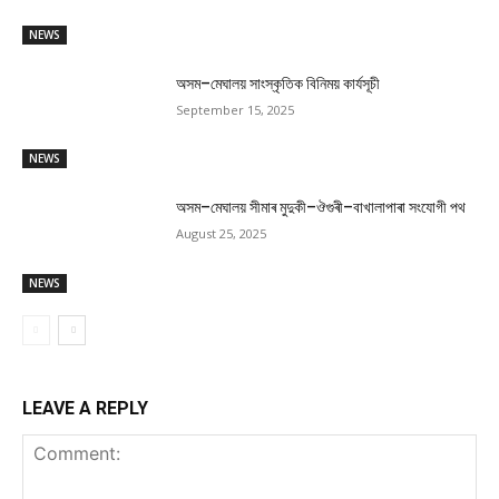
NEWS
অসম–মেঘালয় সাংস্কৃতিক বিনিময় কাৰ্যসূচী
September 15, 2025
NEWS
অসম–মেঘালয় সীমাৰ মুদুকী–ঔগুৰী–বাখালাপাৰা সংযোগী পথ
August 25, 2025
NEWS
LEAVE A REPLY