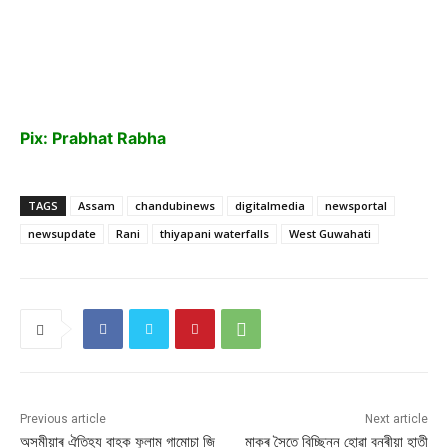
Pix: Prabhat Rabha
TAGS
Assam
chandubinews
digitalmedia
newsportal
newsupdate
Rani
thiyapani waterfalls
West Guwahati
Previous article
Next article
অসমীয়াৰ ঐতিহ্য বাহক ফুলাম গামোচা জি
মাকৰ সৈতে বিচ্ছিন্ন হোৱা বনৰীয়া হাতী