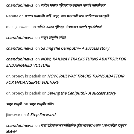
chandubinews
বৰ্তমান সময়ত শ্ৰীমন্ত শংকৰদেৱৰ আদৰ্শৰ প্ৰাসঙ্গিকতা
on
অসমৰ জনজাতিঃ কাৰ্বি, বড়ো, ৰাভা জনগোষ্ঠী আৰু তেওঁলোকৰ সংস্কৃতি
Namita
on
বৰ্তমান সময়ত শ্ৰীমন্ত শংকৰদেৱৰ আদৰ্শৰ প্ৰাসঙ্গিকতা
dulal goswami
on
chandubinews
অতুল তামুলীৰ কবিতা
on
chandubinews
Saving the Ceniputhi– A success story
on
chandubinews
NOW, RAILWAY TRACKS TURNS ABATTOIR FOR
on
ENDANGERED VULTURE
NOW, RAILWAY TRACKS TURNS ABATTOIR
dr. pronoy kr pathak
on
FOR ENDANGERED VULTURE
Saving the Ceniputhi– A success story
dr. pronoy kr pathak
on
অতুল তামুলী
অতুল তামুলীৰ কবিতা
on
A Step Forward
jibeswar
on
chandubinews
ৰাভা ইতিহাসৰ ৰ’দ কাঁচিয়লিত বৃটিছ শাসনত এজাক ‘সোণসেৰীয়া মানুহ’ৰ
on
জিলিকনি