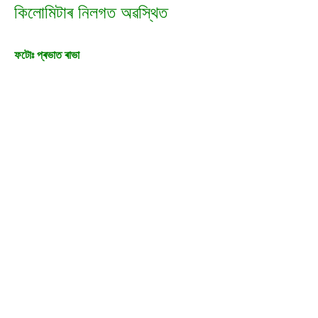
কিলোমিটাৰ নিলগত অৱস্থিত
ফটোঃ প্ৰভাত ৰাভা