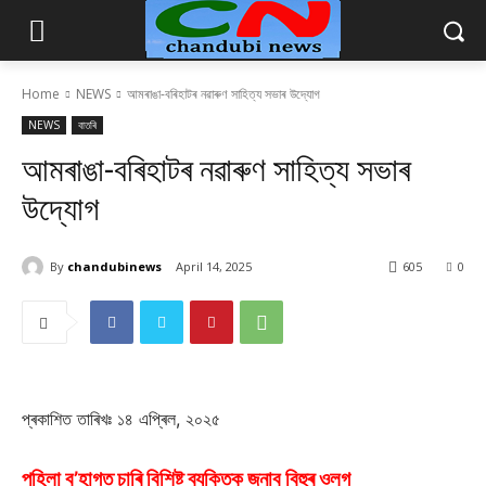
Home
NEWS
আমৰাঙা-বৰিহাটৰ নৱাৰুণ সাহিত্য সভাৰ উদ্যোগ
NEWS
বাতৰি
আমৰাঙা-বৰিহাটৰ নৱাৰুণ সাহিত্য সভাৰ
উদ্যোগ
By
chandubinews
April 14, 2025
605
0
প্ৰকাশিত তাৰিখঃ ১৪ এপ্ৰিল, ২০২৫
পহিলা ব’হাগত চাৰি বিশিষ্ট ব্যক্তিক জনাব বিহুৰ ওলগ