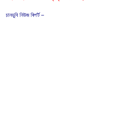
চানডুবি নিউজ ৰিপ’ৰ্ট –