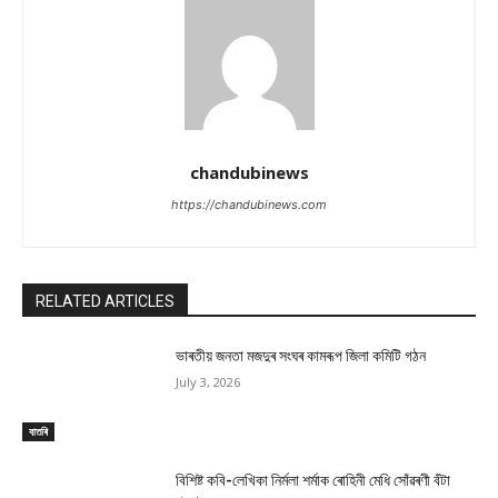
chandubinews
https://chandubinews.com
RELATED ARTICLES
ভাৰতীয় জনতা মজদুৰ সংঘৰ কামৰূপ জিলা কমিটি গঠন
July 3, 2026
বাতৰি
বিশিষ্ট কবি-লেখিকা নিৰ্মলা শৰ্মাক ৰোহিনী মেধি সোঁৱৰণী বঁটা