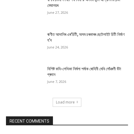
মেঘালয়ৰ
June 27, 2026
ৰাণীত আদানিৰ এৰ’চিটী, অসম চৰকাৰৰ ছেটেলাইট চিটী নিৰ্মাণ
হ’ব
June 24, 2026
বিশিষ্ট কবি-লেখিকা নিৰ্মলা শৰ্মাক ৰোহিনী মেধি সোঁৱৰণী বঁটা
প্ৰদান
June 7, 2026
Load more
RECENT COMMENTS