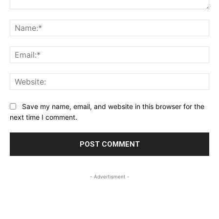
Comment:
Na
Ema
Web
Save my name, email, and website in this browser for the
next time I comment.
- Advertisment -