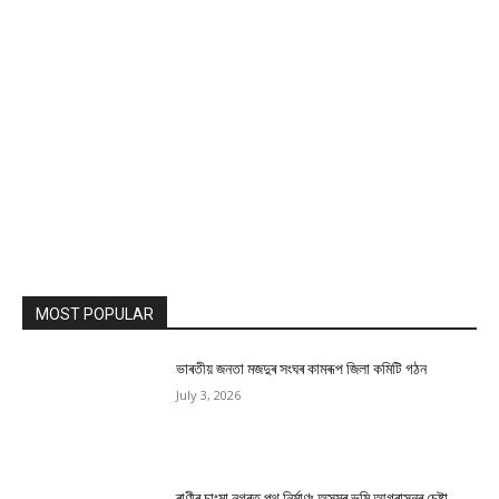
MOST POPULAR
ভাৰতীয় জনতা মজদুৰ সংঘৰ কামৰূপ জিলা কমিটি গঠন
July 3, 2026
ৰাণীৰ চাংমা নগৰত পথ নিৰ্মাণঃ অসমৰ ভূমি আগ্ৰাসনৰ চেষ্টা