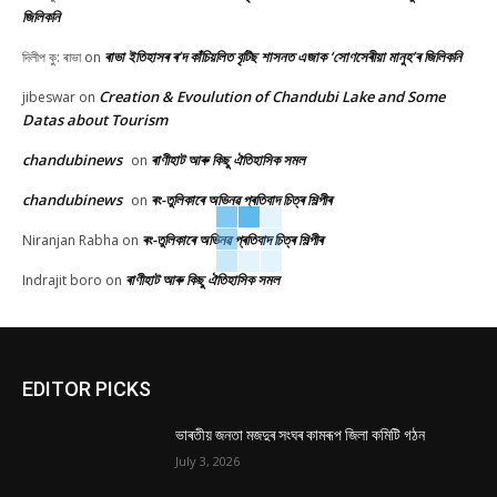
জিলিকনি
ৰাভা ইতিহাসৰ ৰ’দ কাঁচিয়লিত বৃটিছ শাসনত এজাক ‘সোণসেৰীয়া মানুহ’ৰ জিলিকনি
দিলীপ কু: ৰাভা
on
Creation & Evoulution of Chandubi Lake and Some
jibeswar
on
Datas about Tourism
chandubinews
ৰাণীহাট আৰু কিছু ঐতিহাসিক সমল
on
chandubinews
ৰং-তুলিকাৰে অভিনৱ প্ৰতিবাদ চিত্ৰ শিল্পীৰ
on
ৰং-তুলিকাৰে অভিনৱ প্ৰতিবাদ চিত্ৰ শিল্পীৰ
Niranjan Rabha
on
ৰাণীহাট আৰু কিছু ঐতিহাসিক সমল
Indrajit boro
on
EDITOR PICKS
ভাৰতীয় জনতা মজদুৰ সংঘৰ কামৰূপ জিলা কমিটি গঠন
July 3, 2026