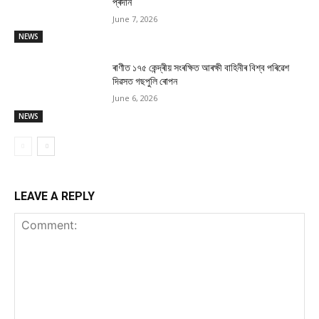
প্ৰদান
June 7, 2026
NEWS
ৰাণীত ১৭৫ কেন্দ্ৰীয় সংৰক্ষিত আৰক্ষী বাহিনীৰ বিশ্ব পৰিৱেশ
দিৱসত গছপুলি ৰোপন
June 6, 2026
NEWS
LEAVE A REPLY