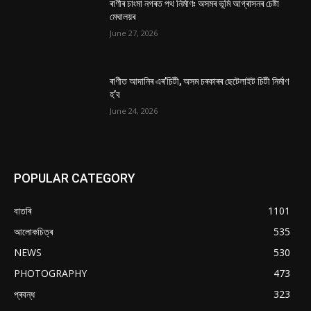
ৰাণীৰ চাংমা নগৰত পথ নিৰ্মাণঃ অসমৰ ভূমি আগ্ৰাসনৰ চেষ্টা
মেঘালয়ৰ
June 27, 2026
ৰাণীত আদানিৰ এৰ’চিটী, অসম চৰকাৰৰ ছেটেলাইট চিটী নিৰ্মাণ
হ’ব
June 24, 2026
POPULAR CATEGORY
বাতৰি
1101
আলোকচিত্ৰ
535
NEWS
530
PHOTOGRAPHY
473
প্ৰবন্ধ
323