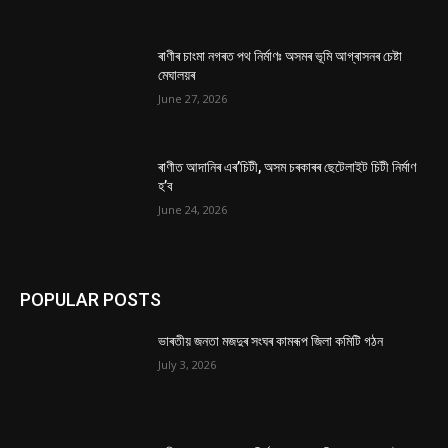
ৰাণীৰ চাংমা নগৰত পথ নিৰ্মাণঃ অসমৰ ভূমি আগ্ৰাসনৰ চেষ্টা
মেঘালয়ৰ
June 27, 2026
ৰাণীত আদানিৰ এৰ’চিটী, অসম চৰকাৰৰ ছেটেলাইট চিটী নিৰ্মাণ
হ’ব
June 24, 2026
POPULAR POSTS
ভাৰতীয় জনতা মজদুৰ সংঘৰ কামৰূপ জিলা কমিটি গঠন
July 3, 2026