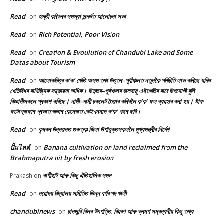
Read
হস্তী কৰিডৰৰ সমস্যা সন্দৰ্ভত আলোচনা সভা
on
Read
Rich Potential, Poor Vision
on
Read
Creation & Evoulution of Chandubi Lake and Some
on
Datas about Tourism
Read
আলোকচিত্ৰ ক’ক’ খেতি অসম তথা উত্তৰ–পূৰ্বাঞ্চলত নতুনকৈ পৰিচিতি লাভ কৰিছে যদিও
on
খেতিবিধৰ বাণিজ্যিক সম্ভাৱনা অধিক। উত্তৰ–পূৰ্বাঞ্চলৰ জলবায়ু এইখেতিৰ বাবে উপযোগী বুলি
বিজ্ঞানীসকলে প্ৰকাশ কৰিছে। নামী–দামী চকলেট তৈয়াৰ কৰিবলৈ ক’ক’ ফল ব্যৱহাৰ কৰা হয়। ষ্টাফ
ফটোগ্ৰাফাৰ প্ৰভাত ৰাভাৰ কেমেৰাত কেইখনমান ক’ক’ গছৰ ছবি।
Read
কৃষকৰ উন্নয়নত গুৰুত্বঃ জিলা উপায়ুক্তসকললৈ মুখ্যমন্ত্ৰীৰ নিৰ্দেশ
on
ปั้มไลค์
Banana cultivation on land reclaimed from the
on
Brahmaputra hit by fresh erosion
ৰাণীহাট আৰু কিছু ঐতিহাসিক সমল
Prakash
on
Read
নৱোদয় বিদ্যালয় সমিতিত ভিন্ন বৰ্গৰ পদ খালী
on
chandubinews
চানডুবি বিলৰ উৎপত্তি, বিৱৰণ আৰু ভ্ৰমণ সম্বন্ধনীয় কিছু তথ্য
on