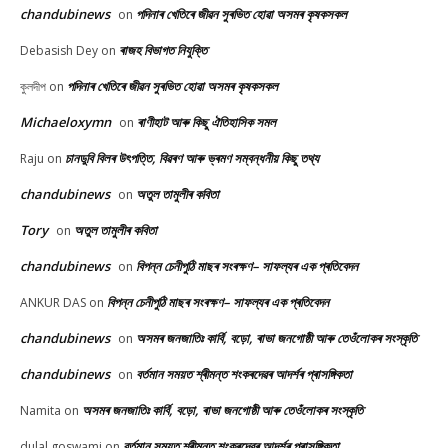
chandubinews
পদিনাৰ খেতিৰে জীৱন সুৰভিত হোৱা অসমৰ কৃষকসকল
on
ৰাজহ বিভাগত নিযুক্তি
Debasish Dey
on
পদিনাৰ খেতিৰে জীৱন সুৰভিত হোৱা অসমৰ কৃষকসকল
কুলদীপ
on
Michaeloxymn
ৰাণীহাট আৰু কিছু ঐতিহাসিক সমল
on
চানডুবি বিলৰ উৎপত্তি, বিৱৰণ আৰু ভ্ৰমণ সম্বন্ধনীয় কিছু তথ্য
Raju
on
chandubinews
অতুল তামুলীৰ কবিতা
on
Tory
অতুল তামুলীৰ কবিতা
on
chandubinews
বিপন্ন চেনীপুঠি মাছৰ সংৰক্ষণ– সাফল্যৰ এক প্ৰতিবেদন
on
বিপন্ন চেনীপুঠি মাছৰ সংৰক্ষণ– সাফল্যৰ এক প্ৰতিবেদন
ANKUR DAS
on
chandubinews
অসমৰ জনজাতিঃ কাৰ্বি, বড়ো, ৰাভা জনগোষ্ঠী আৰু তেওঁলোকৰ সংস্কৃতি
on
chandubinews
বৰ্তমান সময়ত শ্ৰীমন্ত শংকৰদেৱৰ আদৰ্শৰ প্ৰাসঙ্গিকতা
on
অসমৰ জনজাতিঃ কাৰ্বি, বড়ো, ৰাভা জনগোষ্ঠী আৰু তেওঁলোকৰ সংস্কৃতি
Namita
on
বৰ্তমান সময়ত শ্ৰীমন্ত শংকৰদেৱৰ আদৰ্শৰ প্ৰাসঙ্গিকতা
dulal goswami
on