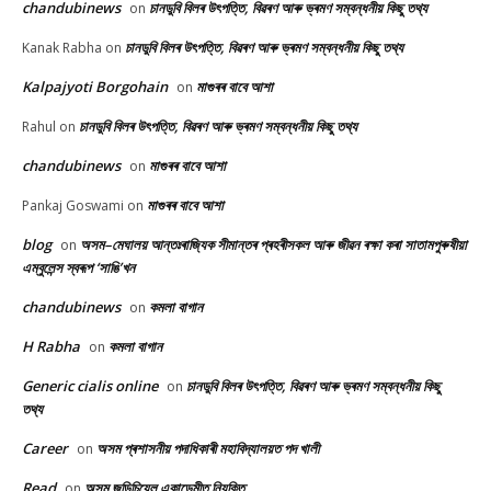
chandubinews
চানডুবি বিলৰ উৎপত্তি, বিৱৰণ আৰু ভ্ৰমণ সম্বন্ধনীয় কিছু তথ্য
on
চানডুবি বিলৰ উৎপত্তি, বিৱৰণ আৰু ভ্ৰমণ সম্বন্ধনীয় কিছু তথ্য
Kanak Rabha
on
Kalpajyoti Borgohain
মাগুৰৰ বাবে আশা
on
চানডুবি বিলৰ উৎপত্তি, বিৱৰণ আৰু ভ্ৰমণ সম্বন্ধনীয় কিছু তথ্য
Rahul
on
chandubinews
মাগুৰৰ বাবে আশা
on
মাগুৰৰ বাবে আশা
Pankaj Goswami
on
blog
অসম–মেঘালয় আন্তঃৰাজ্যিক সীমান্তৰ প্ৰহৰীসকল আৰু জীৱন ৰক্ষা কৰা সাতামপুৰুষীয়া
on
এম্বুলেন্স স্বৰূপ ‘সাঙি’খন
chandubinews
কমলা বাগান
on
H Rabha
কমলা বাগান
on
Generic cialis online
চানডুবি বিলৰ উৎপত্তি, বিৱৰণ আৰু ভ্ৰমণ সম্বন্ধনীয় কিছু
on
তথ্য
Career
অসম প্ৰশাসনীয় পদাধিকাৰী মহাবিদ্যালয়ত পদ খালী
on
Read
অসম জুডিচিয়েল একাডেমীত নিযুক্তি
on