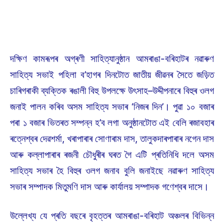
দক্ষিণ কামৰূপৰ অগ্ৰণী সাহিত্যানুষ্ঠান আমৰাঙা-বৰিহাটৰ নৱাৰুণ
সাহিত্য সভাই পহিলা ব’হাগৰ দিনটোত জাতীয় জীৱনৰ সৈতে জড়িত
চাৰিগৰাকী ব্যক্তিক ৰঙালী বিহু উপলক্ষে উৎসাহ–উদ্দীপনাৰে বিহুৰ ওলগ
জনাই পালন কৰিব অসম সাহিত্য সভাৰ ‘নিজৰ দিন’। পুৱা ১০ বজাৰ
পৰা ১ বজাৰ ভিতৰত সম্পন্ন হ’ব লগা অনুষ্ঠানটোত এই বেলি ৰজাবহাৰ
ৰত্নেশ্বৰ দেৱশৰ্মা, খৰাপাৰাৰ সোণাৰাম দাস, তালুকদাৰপাৰাৰ নগেন দাস
আৰু কল্লাপাৰাৰ ৰজনী চৌধুৰীৰ ঘৰত গৈ এটি প্ৰতিনিধি দলে অসম
সাহিত্য সভাৰ হৈ বিহুৰ ওলগ জনাব বুলি জনাইছে নৱাৰুণ সাহিত্য
সভাৰ সম্পাদক মিতুমণি দাস আৰু কাৰ্যালয় সম্পাদক গণেশ্বৰ দাসে।
উল্লেখ্য যে প্ৰতি বছৰে বৃহত্তৰ আমৰাঙা-বৰিহাট অঞ্চলৰ বিভিন্ন