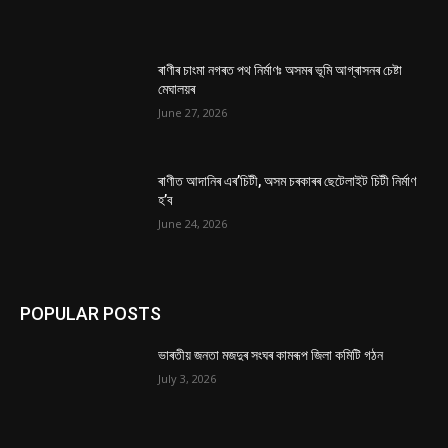
ৰাণীৰ চাংমা নগৰত পথ নিৰ্মাণঃ অসমৰ ভূমি আগ্ৰাসনৰ চেষ্টা
মেঘালয়ৰ
June 27, 2026
ৰাণীত আদানিৰ এৰ’চিটী, অসম চৰকাৰৰ ছেটেলাইট চিটী নিৰ্মাণ
হ’ব
June 24, 2026
POPULAR POSTS
ভাৰতীয় জনতা মজদুৰ সংঘৰ কামৰূপ জিলা কমিটি গঠন
July 3, 2026