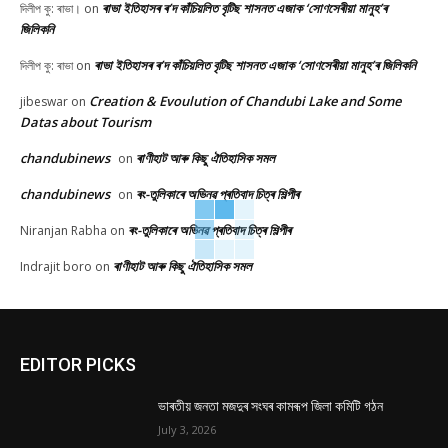
ৰাভা ইতিহাসৰ ৰ’দ কাঁচিয়লিত বৃটিছ শাসনত এজাক ‘সোণসেৰীয়া মানুহ’ৰ
দিলীপ কু: ৰাভা।
on
জিলিকনি
ৰাভা ইতিহাসৰ ৰ’দ কাঁচিয়লিত বৃটিছ শাসনত এজাক ‘সোণসেৰীয়া মানুহ’ৰ জিলিকনি
দিলীপ কু: ৰাভা
on
Creation & Evoulution of Chandubi Lake and Some
jibeswar
on
Datas about Tourism
chandubinews
ৰাণীহাট আৰু কিছু ঐতিহাসিক সমল
on
chandubinews
ৰং-তুলিকাৰে অভিনৱ প্ৰতিবাদ চিত্ৰ শিল্পীৰ
on
ৰং-তুলিকাৰে অভিনৱ প্ৰতিবাদ চিত্ৰ শিল্পীৰ
Niranjan Rabha
on
ৰাণীহাট আৰু কিছু ঐতিহাসিক সমল
Indrajit boro
on
EDITOR PICKS
ভাৰতীয় জনতা মজদুৰ সংঘৰ কামৰূপ জিলা কমিটি গঠন
July 3, 2026