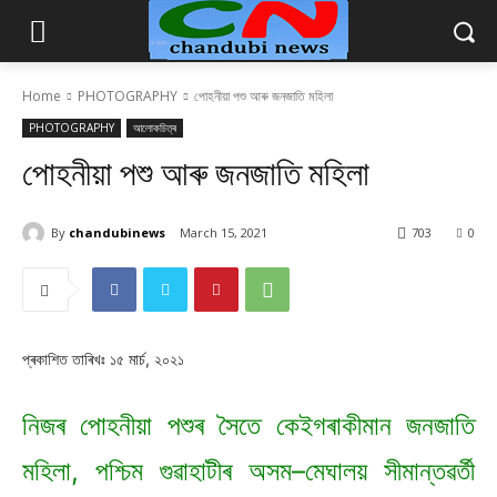
Home
PHOTOGRAPHY
পোহনীয়া পশু আৰু জনজাতি মহিলা
PHOTOGRAPHY
আলোকচিত্ৰ
পোহনীয়া পশু আৰু জনজাতি মহিলা
By
chandubinews
March 15, 2021
703
0
প্ৰকাশিত তাৰিখঃ ১৫ মাৰ্চ, ২০২১
নিজৰ পোহনীয়া পশুৰ সৈতে কেইগৰাকীমান জনজাতি
মহিলা, পশ্চিম গুৱাহাটীৰ অসম–মেঘালয় সীমান্তৱৰ্তী