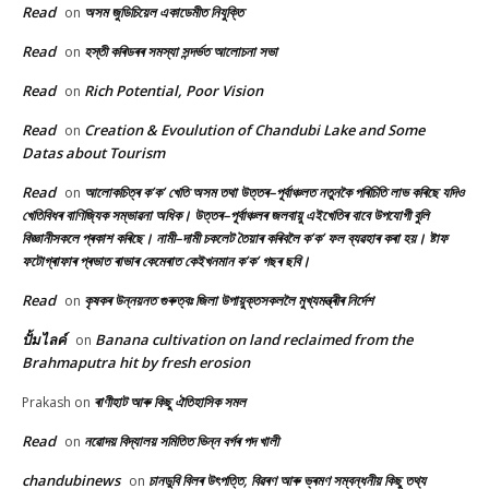
Read
অসম জুডিচিয়েল একাডেমীত নিযুক্তি
on
Read
হস্তী কৰিডৰৰ সমস্যা সন্দৰ্ভত আলোচনা সভা
on
Read
Rich Potential, Poor Vision
on
Read
Creation & Evoulution of Chandubi Lake and Some
on
Datas about Tourism
Read
আলোকচিত্ৰ ক’ক’ খেতি অসম তথা উত্তৰ–পূৰ্বাঞ্চলত নতুনকৈ পৰিচিতি লাভ কৰিছে যদিও
on
খেতিবিধৰ বাণিজ্যিক সম্ভাৱনা অধিক। উত্তৰ–পূৰ্বাঞ্চলৰ জলবায়ু এইখেতিৰ বাবে উপযোগী বুলি
বিজ্ঞানীসকলে প্ৰকাশ কৰিছে। নামী–দামী চকলেট তৈয়াৰ কৰিবলৈ ক’ক’ ফল ব্যৱহাৰ কৰা হয়। ষ্টাফ
ফটোগ্ৰাফাৰ প্ৰভাত ৰাভাৰ কেমেৰাত কেইখনমান ক’ক’ গছৰ ছবি।
Read
কৃষকৰ উন্নয়নত গুৰুত্বঃ জিলা উপায়ুক্তসকললৈ মুখ্যমন্ত্ৰীৰ নিৰ্দেশ
on
ปั้มไลค์
Banana cultivation on land reclaimed from the
on
Brahmaputra hit by fresh erosion
ৰাণীহাট আৰু কিছু ঐতিহাসিক সমল
Prakash
on
Read
নৱোদয় বিদ্যালয় সমিতিত ভিন্ন বৰ্গৰ পদ খালী
on
chandubinews
চানডুবি বিলৰ উৎপত্তি, বিৱৰণ আৰু ভ্ৰমণ সম্বন্ধনীয় কিছু তথ্য
on