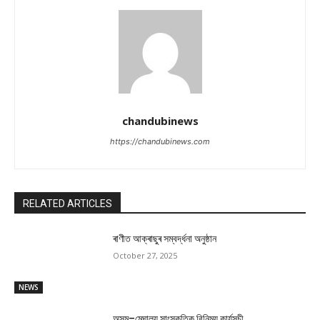
chandubinews
https://chandubinews.com
RELATED ARTICLES
ৰাণীত আক্ৰাছুৰ সম্বৰ্দ্ধনা অনুষ্ঠান
October 27, 2025
NEWS
অসম–মেঘালয় সাংস্কৃতিক বিনিময় কাৰ্যসূচী