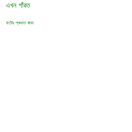
এখন গাঁৱত
ফটোঃ প্ৰভাত ৰাভা