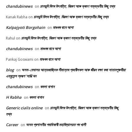
chandubinews
চানডুবি বিলৰ উৎপত্তি, বিৱৰণ আৰু ভ্ৰমণ সম্বন্ধনীয় কিছু তথ্য
on
চানডুবি বিলৰ উৎপত্তি, বিৱৰণ আৰু ভ্ৰমণ সম্বন্ধনীয় কিছু তথ্য
Kanak Rabha
on
Kalpajyoti Borgohain
মাগুৰৰ বাবে আশা
on
চানডুবি বিলৰ উৎপত্তি, বিৱৰণ আৰু ভ্ৰমণ সম্বন্ধনীয় কিছু তথ্য
Rahul
on
chandubinews
মাগুৰৰ বাবে আশা
on
মাগুৰৰ বাবে আশা
Pankaj Goswami
on
blog
অসম–মেঘালয় আন্তঃৰাজ্যিক সীমান্তৰ প্ৰহৰীসকল আৰু জীৱন ৰক্ষা কৰা সাতামপুৰুষীয়া
on
এম্বুলেন্স স্বৰূপ ‘সাঙি’খন
chandubinews
কমলা বাগান
on
H Rabha
কমলা বাগান
on
Generic cialis online
চানডুবি বিলৰ উৎপত্তি, বিৱৰণ আৰু ভ্ৰমণ সম্বন্ধনীয় কিছু
on
তথ্য
Career
অসম প্ৰশাসনীয় পদাধিকাৰী মহাবিদ্যালয়ত পদ খালী
on