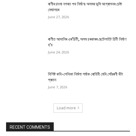
ৰাণীৰ চাংমা নগৰত পথ নিৰ্মাণঃ অসমৰ ভূমি আগ্ৰাসনৰ চেষ্টা
মেঘালয়ৰ
June 27, 2026
ৰাণীত আদানিৰ এৰ’চিটী, অসম চৰকাৰৰ ছেটেলাইট চিটী নিৰ্মাণ
হ’ব
June 24, 2026
বিশিষ্ট কবি-লেখিকা নিৰ্মলা শৰ্মাক ৰোহিনী মেধি সোঁৱৰণী বঁটা
প্ৰদান
June 7, 2026
Load more
RECENT COMMENTS