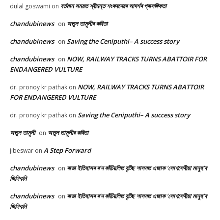
বৰ্তমান সময়ত শ্ৰীমন্ত শংকৰদেৱৰ আদৰ্শৰ প্ৰাসঙ্গিকতা
dulal goswami
on
chandubinews
অতুল তামুলীৰ কবিতা
on
chandubinews
Saving the Ceniputhi– A success story
on
chandubinews
NOW, RAILWAY TRACKS TURNS ABATTOIR FOR
on
ENDANGERED VULTURE
NOW, RAILWAY TRACKS TURNS ABATTOIR
dr. pronoy kr pathak
on
FOR ENDANGERED VULTURE
Saving the Ceniputhi– A success story
dr. pronoy kr pathak
on
অতুল তামুলী
অতুল তামুলীৰ কবিতা
on
A Step Forward
jibeswar
on
chandubinews
ৰাভা ইতিহাসৰ ৰ’দ কাঁচিয়লিত বৃটিছ শাসনত এজাক ‘সোণসেৰীয়া মানুহ’ৰ
on
জিলিকনি
chandubinews
ৰাভা ইতিহাসৰ ৰ’দ কাঁচিয়লিত বৃটিছ শাসনত এজাক ‘সোণসেৰীয়া মানুহ’ৰ
on
জিলিকনি