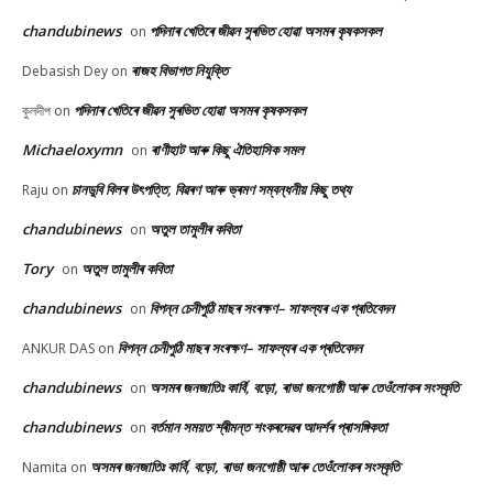
chandubinews
পদিনাৰ খেতিৰে জীৱন সুৰভিত হোৱা অসমৰ কৃষকসকল
on
ৰাজহ বিভাগত নিযুক্তি
Debasish Dey
on
পদিনাৰ খেতিৰে জীৱন সুৰভিত হোৱা অসমৰ কৃষকসকল
কুলদীপ
on
Michaeloxymn
ৰাণীহাট আৰু কিছু ঐতিহাসিক সমল
on
চানডুবি বিলৰ উৎপত্তি, বিৱৰণ আৰু ভ্ৰমণ সম্বন্ধনীয় কিছু তথ্য
Raju
on
chandubinews
অতুল তামুলীৰ কবিতা
on
Tory
অতুল তামুলীৰ কবিতা
on
chandubinews
বিপন্ন চেনীপুঠি মাছৰ সংৰক্ষণ– সাফল্যৰ এক প্ৰতিবেদন
on
বিপন্ন চেনীপুঠি মাছৰ সংৰক্ষণ– সাফল্যৰ এক প্ৰতিবেদন
ANKUR DAS
on
chandubinews
অসমৰ জনজাতিঃ কাৰ্বি, বড়ো, ৰাভা জনগোষ্ঠী আৰু তেওঁলোকৰ সংস্কৃতি
on
chandubinews
বৰ্তমান সময়ত শ্ৰীমন্ত শংকৰদেৱৰ আদৰ্শৰ প্ৰাসঙ্গিকতা
on
অসমৰ জনজাতিঃ কাৰ্বি, বড়ো, ৰাভা জনগোষ্ঠী আৰু তেওঁলোকৰ সংস্কৃতি
Namita
on