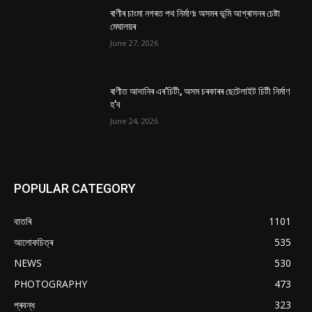
ৰাণীৰ চাংমা নগৰত পথ নিৰ্মাণঃ অসমৰ ভূমি আগ্ৰাসনৰ চেষ্টা
মেঘালয়ৰ
June 27, 2026
ৰাণীত আদানিৰ এৰ’চিটী, অসম চৰকাৰৰ ছেটেলাইট চিটী নিৰ্মাণ
হ’ব
June 24, 2026
POPULAR CATEGORY
বাতৰি
1101
আলোকচিত্ৰ
535
NEWS
530
PHOTOGRAPHY
473
প্ৰবন্ধ
323