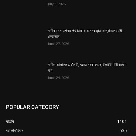
July 3, 2026
ৰাণীৰ চাংমা নগৰত পথ নিৰ্মাণঃ অসমৰ ভূমি আগ্ৰাসনৰ চেষ্টা
মেঘালয়ৰ
June 27, 2026
ৰাণীত আদানিৰ এৰ’চিটী, অসম চৰকাৰৰ ছেটেলাইট চিটী নিৰ্মাণ
হ’ব
June 24, 2026
POPULAR CATEGORY
বাতৰি
1101
আলোকচিত্ৰ
535