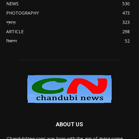
NEWS
530
PHOTOGRAPHY
473
প্ৰবন্ধ
323
ARTICLE
298
বিজ্ঞাপন
52
ABOUT US
'ChandubiNew.com' was born with the aim of giving some