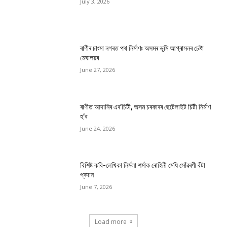
July 3, 2026
ৰাণীৰ চাংমা নগৰত পথ নিৰ্মাণঃ অসমৰ ভূমি আগ্ৰাসনৰ চেষ্টা
মেঘালয়ৰ
June 27, 2026
ৰাণীত আদানিৰ এৰ’চিটী, অসম চৰকাৰৰ ছেটেলাইট চিটী নিৰ্মাণ
হ’ব
June 24, 2026
বিশিষ্ট কবি-লেখিকা নিৰ্মলা শৰ্মাক ৰোহিনী মেধি সোঁৱৰণী বঁটা
প্ৰদান
June 7, 2026
Load more