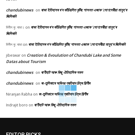
chandubinews
ৰাভা ইতিহাসৰ ৰ’দ কাঁচিয়লিত বৃটিছ শাসনত এজাক ‘সোণসেৰীয়া মানুহ’ৰ
on
জিলিকনি
ৰাভা ইতিহাসৰ ৰ’দ কাঁচিয়লিত বৃটিছ শাসনত এজাক ‘সোণসেৰীয়া মানুহ’ৰ
দিলীপ কু: ৰাভা।
on
জিলিকনি
ৰাভা ইতিহাসৰ ৰ’দ কাঁচিয়লিত বৃটিছ শাসনত এজাক ‘সোণসেৰীয়া মানুহ’ৰ জিলিকনি
দিলীপ কু: ৰাভা
on
Creation & Evoulution of Chandubi Lake and Some
jibeswar
on
Datas about Tourism
chandubinews
ৰাণীহাট আৰু কিছু ঐতিহাসিক সমল
on
chandubinews
ৰং-তুলিকাৰে অভিনৱ প্ৰতিবাদ চিত্ৰ শিল্পীৰ
on
ৰং-তুলিকাৰে অভিনৱ প্ৰতিবাদ চিত্ৰ শিল্পীৰ
Niranjan Rabha
on
ৰাণীহাট আৰু কিছু ঐতিহাসিক সমল
Indrajit boro
on
EDITOR PICKS