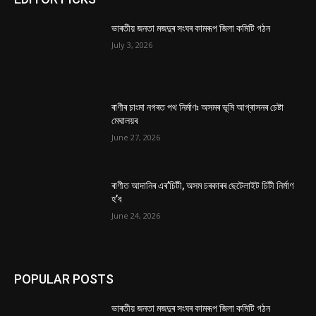
ভাৰতীয় জনতা মজদুৰ সংঘৰ কামৰূপ জিলা কমিটি গঠন
July 3, 2026
ৰাণীৰ চাংমা নগৰত পথ নিৰ্মাণঃ অসমৰ ভূমি আগ্ৰাসনৰ চেষ্টা
মেঘালয়ৰ
June 27, 2026
ৰাণীত আদানিৰ এৰ’চিটী, অসম চৰকাৰৰ ছেটেলাইট চিটী নিৰ্মাণ
হ’ব
June 24, 2026
POPULAR POSTS
ভাৰতীয় জনতা মজদুৰ সংঘৰ কামৰূপ জিলা কমিটি গঠন