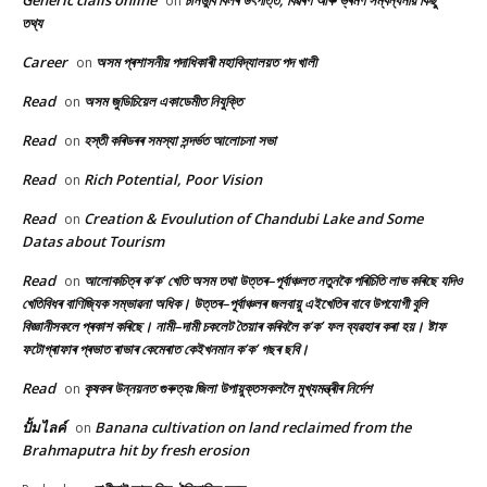
Generic cialis online
চানডুবি বিলৰ উৎপত্তি, বিৱৰণ আৰু ভ্ৰমণ সম্বন্ধনীয় কিছু
on
তথ্য
Career
অসম প্ৰশাসনীয় পদাধিকাৰী মহাবিদ্যালয়ত পদ খালী
on
Read
অসম জুডিচিয়েল একাডেমীত নিযুক্তি
on
Read
হস্তী কৰিডৰৰ সমস্যা সন্দৰ্ভত আলোচনা সভা
on
Read
Rich Potential, Poor Vision
on
Read
Creation & Evoulution of Chandubi Lake and Some
on
Datas about Tourism
Read
আলোকচিত্ৰ ক’ক’ খেতি অসম তথা উত্তৰ–পূৰ্বাঞ্চলত নতুনকৈ পৰিচিতি লাভ কৰিছে যদিও
on
খেতিবিধৰ বাণিজ্যিক সম্ভাৱনা অধিক। উত্তৰ–পূৰ্বাঞ্চলৰ জলবায়ু এইখেতিৰ বাবে উপযোগী বুলি
বিজ্ঞানীসকলে প্ৰকাশ কৰিছে। নামী–দামী চকলেট তৈয়াৰ কৰিবলৈ ক’ক’ ফল ব্যৱহাৰ কৰা হয়। ষ্টাফ
ফটোগ্ৰাফাৰ প্ৰভাত ৰাভাৰ কেমেৰাত কেইখনমান ক’ক’ গছৰ ছবি।
Read
কৃষকৰ উন্নয়নত গুৰুত্বঃ জিলা উপায়ুক্তসকললৈ মুখ্যমন্ত্ৰীৰ নিৰ্দেশ
on
ปั้มไลค์
Banana cultivation on land reclaimed from the
on
Brahmaputra hit by fresh erosion