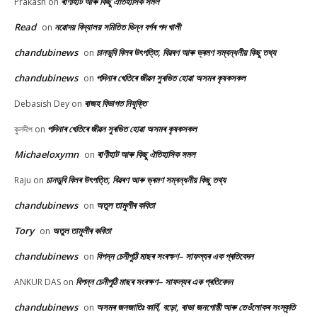
ৰাণীহাট আৰু কিছু ঐতিহাসিক সমল
Prakash
on
Read
নৱোদয় বিদ্যালয় সমিতিত ভিন্ন বৰ্গৰ পদ খালী
on
chandubinews
চানডুবি বিলৰ উৎপত্তি, বিৱৰণ আৰু ভ্ৰমণ সম্বন্ধনীয় কিছু তথ্য
on
chandubinews
পদিনাৰ খেতিৰে জীৱন সুৰভিত হোৱা অসমৰ কৃষকসকল
on
ৰাজহ বিভাগত নিযুক্তি
Debasish Dey
on
পদিনাৰ খেতিৰে জীৱন সুৰভিত হোৱা অসমৰ কৃষকসকল
কুলদীপ
on
Michaeloxymn
ৰাণীহাট আৰু কিছু ঐতিহাসিক সমল
on
চানডুবি বিলৰ উৎপত্তি, বিৱৰণ আৰু ভ্ৰমণ সম্বন্ধনীয় কিছু তথ্য
Raju
on
chandubinews
অতুল তামুলীৰ কবিতা
on
Tory
অতুল তামুলীৰ কবিতা
on
chandubinews
বিপন্ন চেনীপুঠি মাছৰ সংৰক্ষণ– সাফল্যৰ এক প্ৰতিবেদন
on
বিপন্ন চেনীপুঠি মাছৰ সংৰক্ষণ– সাফল্যৰ এক প্ৰতিবেদন
ANKUR DAS
on
chandubinews
অসমৰ জনজাতিঃ কাৰ্বি, বড়ো, ৰাভা জনগোষ্ঠী আৰু তেওঁলোকৰ সংস্কৃতি
on