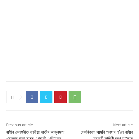
Previous article
Next article
ৰাণীৰ বেলগুৰীত বনৰীয়া হাতীৰ আক্ৰমণঃ
চাকৰিকাল সামৰি অৱসৰ ল’লে ৰাণীৰ
প্ৰফুল্ল ৰাভা নামৰ এগৰাকী খেতিয়কৰ
বনকৰ্মী তাৰিণী চৰণ হালৈয়ে