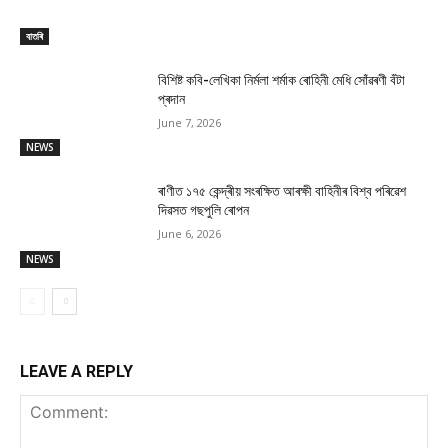
বাতৰি
বিশিষ্ট কবি-লেখিকা নিৰ্মলা শৰ্মাক ৰোহিনী মেধি সোঁৱৰণী বঁটা
প্ৰদান
June 7, 2026
NEWS
ৰাণীত ১৭৫ কেন্দ্ৰীয় সংৰক্ষিত আৰক্ষী বাহিনীৰ বিশ্ব পৰিৱেশ
দিৱসত গছপুলি ৰোপন
June 6, 2026
NEWS
LEAVE A REPLY