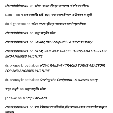
chandubinews
বৰ্তমান সময়ত শ্ৰীমন্ত শংকৰদেৱৰ আদৰ্শৰ প্ৰাসঙ্গিকতা
on
অসমৰ জনজাতিঃ কাৰ্বি, বড়ো, ৰাভা জনগোষ্ঠী আৰু তেওঁলোকৰ সংস্কৃতি
Namita
on
বৰ্তমান সময়ত শ্ৰীমন্ত শংকৰদেৱৰ আদৰ্শৰ প্ৰাসঙ্গিকতা
dulal goswami
on
chandubinews
অতুল তামুলীৰ কবিতা
on
chandubinews
Saving the Ceniputhi– A success story
on
chandubinews
NOW, RAILWAY TRACKS TURNS ABATTOIR FOR
on
ENDANGERED VULTURE
NOW, RAILWAY TRACKS TURNS ABATTOIR
dr. pronoy kr pathak
on
FOR ENDANGERED VULTURE
Saving the Ceniputhi– A success story
dr. pronoy kr pathak
on
অতুল তামুলী
অতুল তামুলীৰ কবিতা
on
A Step Forward
jibeswar
on
chandubinews
ৰাভা ইতিহাসৰ ৰ’দ কাঁচিয়লিত বৃটিছ শাসনত এজাক ‘সোণসেৰীয়া মানুহ’ৰ
on
জিলিকনি