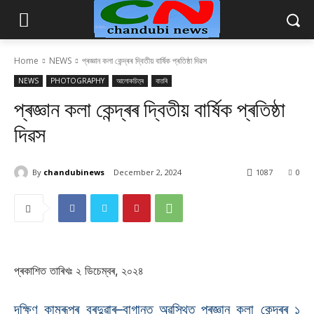
Home
NEWS
প্ৰজ্ঞান কলা কেন্দ্ৰৰ দ্বিতীয় বাৰ্ষিক প্ৰতিষ্ঠা দিৱস
NEWS
PHOTOGRAPHY
আলোকচিত্ৰ
বাতৰি
প্ৰজ্ঞান কলা কেন্দ্ৰৰ দ্বিতীয় বাৰ্ষিক প্ৰতিষ্ঠা
দিৱস
By
chandubinews
December 2, 2024
1087
0
প্ৰকাশিত তাৰিখঃ ২ ডিচেম্বৰ, ২০২৪
দক্ষিণ কামৰূপৰ বৰদুৱাৰ–বাগানত অৱস্থিত প্ৰজ্ঞান কলা কেন্দ্ৰৰ ১