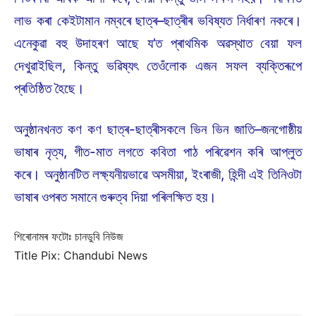
লাভ কৰা কেইটামান নম্বৰে ছাত্ৰ–ছাত্ৰীৰ ভবিষ্যত নিৰ্ধাৰণ নকৰে।
এনেকুৱা বহু উদাহৰণ আছে য’ত প্ৰাথমিক অৱস্থাত বেয়া ফল
দেখুৱাইছিল, কিন্তু ভৱিষ্যৎ তেওঁলোক এজন সফল ব্যক্তিৰূপে
প্ৰতিষ্ঠিত হৈছে।
অনুষ্ঠানখনত কণ কণ ছাত্ৰ-ছাত্ৰীসকলে ভিন ভিন জাতি–জনগোষ্ঠীয়
ভাষাৰ নৃত্য, গীত-মাত লগতে কবিতা পাঠ পৰিৱেশন কৰি আপ্লুত
কৰে। অনুষ্ঠানটিত লক্ষ্যনীয়ভাৱে অসমীয়া, ইংৰাজী, হিন্দী এই তিনিওটা
ভাষাৰ ওপৰত সমানে গুৰুত্ব দিয়া পৰিলক্ষিত হয়।
শিৰোনামৰ ফটোঃ চানডুবি নিউজ
Title Pix: Chandubi News