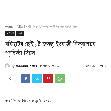
Home
NEWS
বৰিহাটৰ ছেইণ্ট জনছ্‌ ইংৰাজী বিদ্যালয়ৰ প্ৰতিষ্ঠা দিৱস
NEWS
বাতৰি
বৰিহাটৰ ছেইণ্ট জনছ্‌ ইংৰাজী বিদ্যালয়ৰ
প্ৰতিষ্ঠা দিৱস
By
chandubinews
January 29, 2025
876
0
প্ৰকাশিত তাৰিখঃ ২৯ জানুৱাৰী, ২০২৫