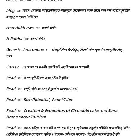
blog
অসম–মেঘালয় আন্তঃৰাজ্যিক সীমান্তৰ প্ৰহৰীসকল আৰু জীৱন ৰক্ষা কৰা সাতামপুৰুষীয়া
on
এম্বুলেন্স স্বৰূপ ‘সাঙি’খন
chandubinews
কমলা বাগান
on
H Rabha
কমলা বাগান
on
Generic cialis online
চানডুবি বিলৰ উৎপত্তি, বিৱৰণ আৰু ভ্ৰমণ সম্বন্ধনীয় কিছু
on
তথ্য
Career
অসম প্ৰশাসনীয় পদাধিকাৰী মহাবিদ্যালয়ত পদ খালী
on
Read
অসম জুডিচিয়েল একাডেমীত নিযুক্তি
on
Read
হস্তী কৰিডৰৰ সমস্যা সন্দৰ্ভত আলোচনা সভা
on
Read
Rich Potential, Poor Vision
on
Read
Creation & Evoulution of Chandubi Lake and Some
on
Datas about Tourism
Read
আলোকচিত্ৰ ক’ক’ খেতি অসম তথা উত্তৰ–পূৰ্বাঞ্চলত নতুনকৈ পৰিচিতি লাভ কৰিছে যদিও
on
খেতিবিধৰ বাণিজ্যিক সম্ভাৱনা অধিক। উত্তৰ–পূৰ্বাঞ্চলৰ জলবায়ু এইখেতিৰ বাবে উপযোগী বুলি