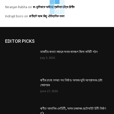
ৰং-তুলিকাৰে অভিনৱ প্ৰতিবাদ চিত্ৰ শিল্পীৰ
Niranjan Rabha
on
ৰাণীহাট আৰু কিছু ঐতিহাসিক সমল
Indrajit boro
on
EDITOR PICKS
ভাৰতীয় জনতা মজদুৰ সংঘৰ কামৰূপ জিলা কমিটি গঠন
July 3, 2026
ৰাণীৰ চাংমা নগৰত পথ নিৰ্মাণঃ অসমৰ ভূমি আগ্ৰাসনৰ চেষ্টা
মেঘালয়ৰ
June 27, 2026
ৰাণীত আদানিৰ এৰ’চিটী, অসম চৰকাৰৰ ছেটেলাইট চিটী নিৰ্মাণ
হ’ব