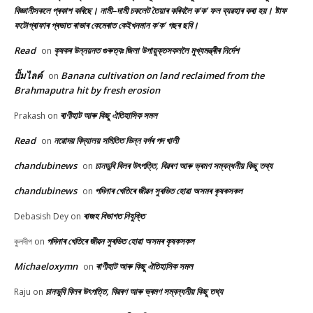
বিজ্ঞানীসকলে প্ৰকাশ কৰিছে। নামী–দামী চকলেট তৈয়াৰ কৰিবলৈ ক’ক’ ফল ব্যৱহাৰ কৰা হয়। ষ্টাফ
ফটোগ্ৰাফাৰ প্ৰভাত ৰাভাৰ কেমেৰাত কেইখনমান ক’ক’ গছৰ ছবি।
Read
কৃষকৰ উন্নয়নত গুৰুত্বঃ জিলা উপায়ুক্তসকললৈ মুখ্যমন্ত্ৰীৰ নিৰ্দেশ
on
ปั้มไลค์
Banana cultivation on land reclaimed from the
on
Brahmaputra hit by fresh erosion
ৰাণীহাট আৰু কিছু ঐতিহাসিক সমল
Prakash
on
Read
নৱোদয় বিদ্যালয় সমিতিত ভিন্ন বৰ্গৰ পদ খালী
on
chandubinews
চানডুবি বিলৰ উৎপত্তি, বিৱৰণ আৰু ভ্ৰমণ সম্বন্ধনীয় কিছু তথ্য
on
chandubinews
পদিনাৰ খেতিৰে জীৱন সুৰভিত হোৱা অসমৰ কৃষকসকল
on
ৰাজহ বিভাগত নিযুক্তি
Debasish Dey
on
পদিনাৰ খেতিৰে জীৱন সুৰভিত হোৱা অসমৰ কৃষকসকল
কুলদীপ
on
Michaeloxymn
ৰাণীহাট আৰু কিছু ঐতিহাসিক সমল
on
চানডুবি বিলৰ উৎপত্তি, বিৱৰণ আৰু ভ্ৰমণ সম্বন্ধনীয় কিছু তথ্য
Raju
on