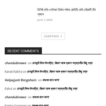
বিশিষ্ট কবি-লেখিকা নিৰ্মলা শৰ্মাক ৰোহিনী মেধি সোঁৱৰণী বঁটা
প্ৰদান
June 7, 2026
Load more
RECENT COMMENTS
chandubinews
চানডুবি বিলৰ উৎপত্তি, বিৱৰণ আৰু ভ্ৰমণ সম্বন্ধনীয় কিছু তথ্য
on
চানডুবি বিলৰ উৎপত্তি, বিৱৰণ আৰু ভ্ৰমণ সম্বন্ধনীয় কিছু তথ্য
Kanak Rabha
on
Kalpajyoti Borgohain
মাগুৰৰ বাবে আশা
on
চানডুবি বিলৰ উৎপত্তি, বিৱৰণ আৰু ভ্ৰমণ সম্বন্ধনীয় কিছু তথ্য
Rahul
on
chandubinews
মাগুৰৰ বাবে আশা
on
মাগুৰৰ বাবে আশা
Pankaj Goswami
on