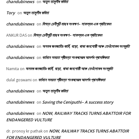
chandubinews
অতুল তামুলীৰ কবিতা
on
Tory
অতুল তামুলীৰ কবিতা
on
chandubinews
বিপন্ন চেনীপুঠি মাছৰ সংৰক্ষণ– সাফল্যৰ এক প্ৰতিবেদন
on
বিপন্ন চেনীপুঠি মাছৰ সংৰক্ষণ– সাফল্যৰ এক প্ৰতিবেদন
ANKUR DAS
on
chandubinews
অসমৰ জনজাতিঃ কাৰ্বি, বড়ো, ৰাভা জনগোষ্ঠী আৰু তেওঁলোকৰ সংস্কৃতি
on
chandubinews
বৰ্তমান সময়ত শ্ৰীমন্ত শংকৰদেৱৰ আদৰ্শৰ প্ৰাসঙ্গিকতা
on
অসমৰ জনজাতিঃ কাৰ্বি, বড়ো, ৰাভা জনগোষ্ঠী আৰু তেওঁলোকৰ সংস্কৃতি
Namita
on
বৰ্তমান সময়ত শ্ৰীমন্ত শংকৰদেৱৰ আদৰ্শৰ প্ৰাসঙ্গিকতা
dulal goswami
on
chandubinews
অতুল তামুলীৰ কবিতা
on
chandubinews
Saving the Ceniputhi– A success story
on
chandubinews
NOW, RAILWAY TRACKS TURNS ABATTOIR FOR
on
ENDANGERED VULTURE
NOW, RAILWAY TRACKS TURNS ABATTOIR
dr. pronoy kr pathak
on
FOR ENDANGERED VULTURE