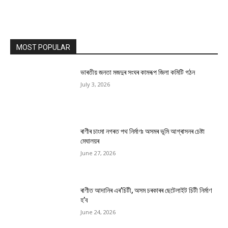
MOST POPULAR
ভাৰতীয় জনতা মজদুৰ সংঘৰ কামৰূপ জিলা কমিটি গঠন
July 3, 2026
ৰাণীৰ চাংমা নগৰত পথ নিৰ্মাণঃ অসমৰ ভূমি আগ্ৰাসনৰ চেষ্টা
মেঘালয়ৰ
June 27, 2026
ৰাণীত আদানিৰ এৰ’চিটী, অসম চৰকাৰৰ ছেটেলাইট চিটী নিৰ্মাণ
হ’ব
June 24, 2026