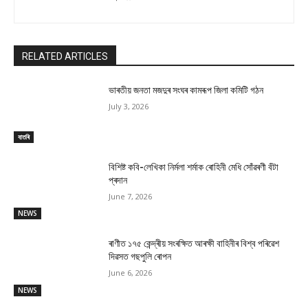
RELATED ARTICLES
ভাৰতীয় জনতা মজদুৰ সংঘৰ কামৰূপ জিলা কমিটি গঠন
July 3, 2026
বাতৰি
বিশিষ্ট কবি-লেখিকা নিৰ্মলা শৰ্মাক ৰোহিনী মেধি সোঁৱৰণী বঁটা
প্ৰদান
June 7, 2026
NEWS
ৰাণীত ১৭৫ কেন্দ্ৰীয় সংৰক্ষিত আৰক্ষী বাহিনীৰ বিশ্ব পৰিৱেশ
দিৱসত গছপুলি ৰোপন
June 6, 2026
NEWS