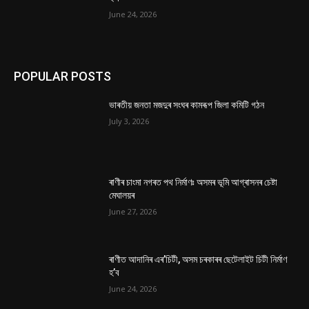
June 24, 2026
POPULAR POSTS
ভাৰতীয় জনতা মজদুৰ সংঘৰ কামৰূপ জিলা কমিটি গঠন
July 3, 2026
ৰাণীৰ চাংমা নগৰত পথ নিৰ্মাণঃ অসমৰ ভূমি আগ্ৰাসনৰ চেষ্টা
মেঘালয়ৰ
June 27, 2026
ৰাণীত আদানিৰ এৰ’চিটী, অসম চৰকাৰৰ ছেটেলাইট চিটী নিৰ্মাণ
হ’ব
June 24, 2026