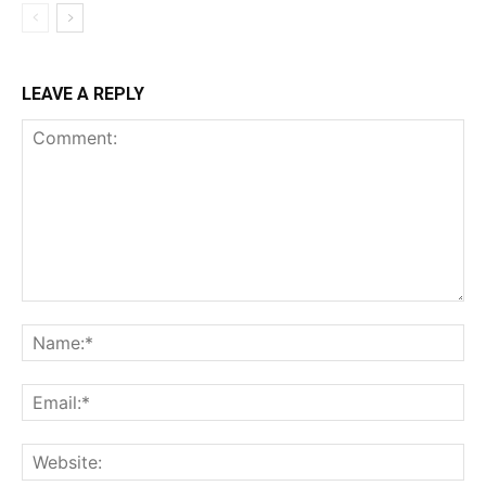
LEAVE A REPLY
Comment:
Na
Ema
Web