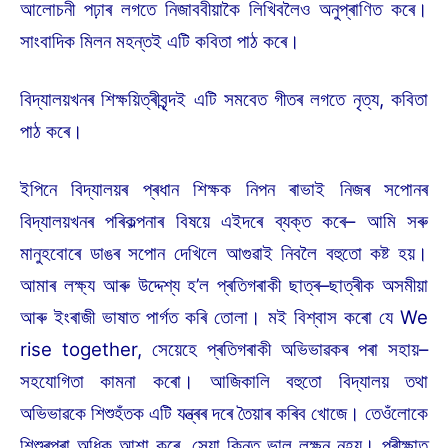
আলোচনী পঢ়াৰ লগতে নিজাববীয়াকৈ লিখিবলৈও অনুপ্ৰাণিত কৰে।
সাংবাদিক মিলন মহন্তই এটি কবিতা পাঠ কৰে।
বিদ্যালয়খনৰ শিক্ষয়িত্ৰীবৃন্দই এটি সমবেত গীতৰ লগতে নৃত্য, কবিতা
পাঠ কৰে।
ইপিনে বিদ্যালয়ৰ প্ৰধান শিক্ষক নিপন ৰাভাই নিজৰ সপোনৰ
বিদ্যালয়খনৰ পৰিকল্পনাৰ বিষয়ে এইদৰে ব্যক্ত কৰে– আমি সৰু
মানুহবোৰে ডাঙৰ সপোন দেখিলে আগুৱাই নিবলৈ বহুতো কষ্ট হয়।
আমাৰ লক্ষ্য আৰু উদ্দেশ্য হ’ল প্ৰতিগৰাকী ছাত্ৰ–ছাত্ৰীক অসমীয়া
আৰু ইংৰাজী ভাষাত পাৰ্গত কৰি তোলা। মই বিশ্বাস কৰো যে We
rise together, সেয়েহে প্ৰতিগৰাকী অভিভাৱকৰ পৰা সহায়–
সহযোগিতা কামনা কৰো। আজিকালি বহুতো বিদ্যালয় তথা
অভিভাৱকে শিশুহঁতক এটি যন্ত্ৰৰ দৰে তৈয়াৰ কৰিব খোজে। তেওঁলোকে
শিশুৰপৰা অধিক আশা কৰে, সেয়া কিন্তু ভাল লক্ষন নহয়। পৰীক্ষাত