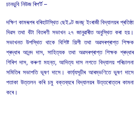
চানডুবি নিউজ ৰিপ’ৰ্ট –
দক্ষিণ কামৰূপৰ বৰিহাটস্থিত ছেইণ্ট জনছ্‌ ইংৰাজী বিদ্যালয়ৰ প্ৰতিষ্ঠা
দিৱস তথা বঁটা বিতৰণী সভাখন ২৭ জানুৱাৰীত অনুস্থিত কৰা হয়।
সভাখনত উপস্থিত থাকে বিশিষ্ট শিল্পী তথা অৱসৰপ্ৰাপ্ত শিক্ষক
শ্ৰদ্ধাৰ আনন্দ দাস, সাহিত্যক তথা অৱসৰপ্ৰাপ্ত শিক্ষক শ্ৰদ্ধাৰ
গিৰিশ দাস, কৰুণা মহন্ত, আদিত্য দাস লগতে বিদ্যালয় পৰিচালনা
সমিতিৰ সভাপতি ভূষণ দাসে। কাৰ্য্যসূচীৰ আৰম্ভণিতে ভুষণ দাসে
পতাকা উত্তলন কৰি চমু বক্তব্যৰে বিদ্যালয়ৰ উত্তৰোত্তৰ কামনা
কৰে।