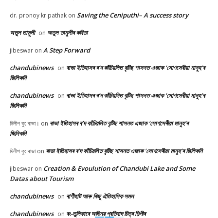
Saving the Ceniputhi– A success story
dr. pronoy kr pathak
on
অতুল তামুলী
অতুল তামুলীৰ কবিতা
on
A Step Forward
jibeswar
on
chandubinews
ৰাভা ইতিহাসৰ ৰ’দ কাঁচিয়লিত বৃটিছ শাসনত এজাক ‘সোণসেৰীয়া মানুহ’ৰ
on
জিলিকনি
chandubinews
ৰাভা ইতিহাসৰ ৰ’দ কাঁচিয়লিত বৃটিছ শাসনত এজাক ‘সোণসেৰীয়া মানুহ’ৰ
on
জিলিকনি
ৰাভা ইতিহাসৰ ৰ’দ কাঁচিয়লিত বৃটিছ শাসনত এজাক ‘সোণসেৰীয়া মানুহ’ৰ
দিলীপ কু: ৰাভা।
on
জিলিকনি
ৰাভা ইতিহাসৰ ৰ’দ কাঁচিয়লিত বৃটিছ শাসনত এজাক ‘সোণসেৰীয়া মানুহ’ৰ জিলিকনি
দিলীপ কু: ৰাভা
on
Creation & Evoulution of Chandubi Lake and Some
jibeswar
on
Datas about Tourism
chandubinews
ৰাণীহাট আৰু কিছু ঐতিহাসিক সমল
on
chandubinews
ৰং-তুলিকাৰে অভিনৱ প্ৰতিবাদ চিত্ৰ শিল্পীৰ
on