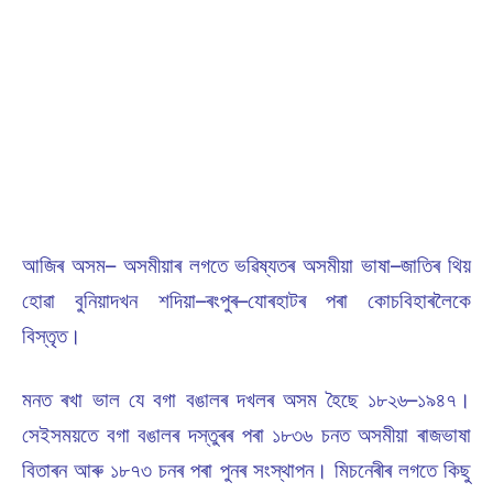
আজিৰ অসম– অসমীয়াৰ লগতে ভৱিষ্যতৰ অসমীয়া ভাষা–জাতিৰ থিয়
হোৱা বুনিয়াদখন শদিয়া–ৰংপুৰ–যোৰহাটৰ পৰা কোচবিহাৰলৈকে
বিস্তৃত।
মনত ৰখা ভাল যে বগা বঙালৰ দখলৰ অসম হৈছে ১৮২৬–১৯৪৭।
সেইসময়তে বগা বঙালৰ দস্তুৰৰ পৰা ১৮৩৬ চনত অসমীয়া ৰাজভাষা
বিতাৰন আৰু ১৮৭৩ চনৰ পৰা পুনৰ সংস্থাপন। মিচনেৰীৰ লগতে কিছু