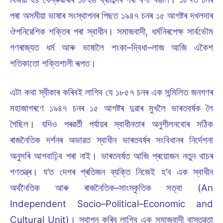
পৰা অসমীয়া ভাষাৰ সংস্থাপনৰ পিছত ১৯৪৭ চনৰ ১৫ আগষ্টৰ দখলদাৰ
ঔপনিৱেশিক শক্তিৰ পৰা স্বাধীন। সমাজবাদী, ধৰ্মনিৰপেক্ষ সাৰ্বভৌম
গণৰাজ্যত ধৰ্ম আৰু ভাষালৈ শংকা–দ্বিধা–লাজ আজি একৈশ
শতিকাতো শক্তিশালী ৰূপত।
এটা কথা স্বীকাৰ কৰিবই লাগিব যে ১৮৫৭ চনৰ এক সন্মিলিত জনগণৰ
মহাজাগৰণে ১৯৪৭ চনৰ ১৫ আগষ্টৰ দুৱাৰ মুখলৈ ভাৰতবৰ্ষক লৈ
গৈছিল। যদিও পৰৱৰ্তী পৰ্যায়ৰ স্বাধীনতাৰ অনুশীলনবোৰ সঠিক
ৰাজনৈতিক দৰ্শনৰ অভাৱত স্বাধীন ভাৰতবৰ্ষৰ সংবিধানৰ নিৰ্দেশনা
অনুসৰি আগবাঢ়িব পৰা নাই। ভাৰতবৰ্ষত আজি প্ৰয়োজন নতুন থাচৰ
গণতন্ত্ৰ। য’ত দেশৰ প্ৰতিজন ব্যক্তি নিজেই হ’ব এক স্বাধীন
অৰ্থনৈতিক আৰু ৰাজনৈতিক–সাংস্কৃতিক সত্বা (An
Independent Socio–Political–Economic and
Cultural Unit)। স্থাপন কৰিব লাগিব এক সমাজবাদী বাস্তৱতা