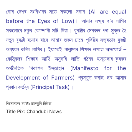
মোৰ দেশৰ সংবিধানৰ মতে সকলো সমান (All are equal
before the Eyes of Low)। আমাৰ লক্ষ্য হ’ব লাগিব
সকলোৰে চকুৰ কোম্পানী মচি দিয়া। বুৰঞ্জীৰ মেৰঘৰৰ পৰা মুক্ত হৈ
নতুন বুৰঞ্জী ৰচনাৰ বাবে আমাৰ তৰুন চামে পৃথিৱীৰ সভ্যতাৰ বুৰঞ্জী
অধ্যয়ন কৰিব লাগিব। ইয়াতেই নালান্দাৰ শিক্ষাৰ লগতে অক্সফোৰ্ড –
কেম্ব্ৰিজৰ শিক্ষাৰ আৰ্হি অনুসৰি জাতি গঠনৰ ইস্তাহাৰ–কৃষকৰ
অৰ্থনৈতিক বিকাশৰ ইস্তাহাৰ (Manifesto for the
Development of Farmers) প্ৰস্তুত কৰাই হ’ব আমাৰ
প্ৰধান কৰ্তব্য (Principal Task)।
শিৰোনামৰ ফটোঃ চানডুবি নিউজ
Title Pix: Chandubi News