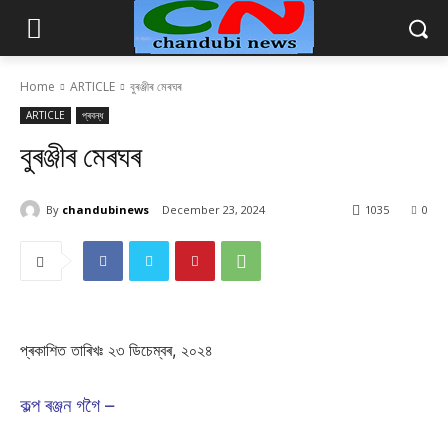
Home
ARTICLE
বুৰঞ্জীৰ মেৰঘৰ
ARTICLE
প্ৰবন্ধ
বুৰঞ্জীৰ মেৰঘৰ
By
chandubinews
December 23, 2024
1035
0
প্ৰকাশিত তাৰিখঃ ২৩ ডিচেম্বৰ, ২০২৪
কল্প ৰঞ্জন গগৈ –