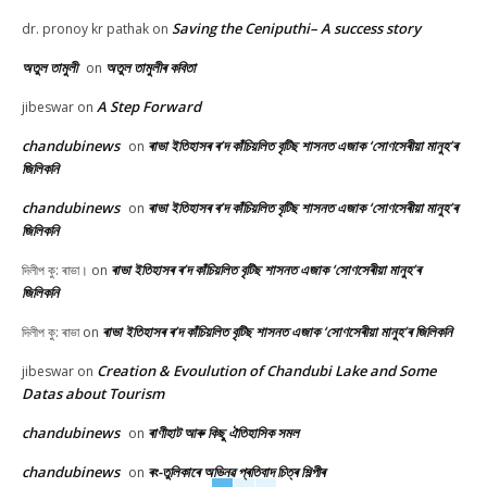
Saving the Ceniputhi– A success story
dr. pronoy kr pathak
on
অতুল তামুলী
অতুল তামুলীৰ কবিতা
on
A Step Forward
jibeswar
on
chandubinews
ৰাভা ইতিহাসৰ ৰ’দ কাঁচিয়লিত বৃটিছ শাসনত এজাক ‘সোণসেৰীয়া মানুহ’ৰ
on
জিলিকনি
chandubinews
ৰাভা ইতিহাসৰ ৰ’দ কাঁচিয়লিত বৃটিছ শাসনত এজাক ‘সোণসেৰীয়া মানুহ’ৰ
on
জিলিকনি
ৰাভা ইতিহাসৰ ৰ’দ কাঁচিয়লিত বৃটিছ শাসনত এজাক ‘সোণসেৰীয়া মানুহ’ৰ
দিলীপ কু: ৰাভা।
on
জিলিকনি
ৰাভা ইতিহাসৰ ৰ’দ কাঁচিয়লিত বৃটিছ শাসনত এজাক ‘সোণসেৰীয়া মানুহ’ৰ জিলিকনি
দিলীপ কু: ৰাভা
on
Creation & Evoulution of Chandubi Lake and Some
jibeswar
on
Datas about Tourism
chandubinews
ৰাণীহাট আৰু কিছু ঐতিহাসিক সমল
on
chandubinews
ৰং-তুলিকাৰে অভিনৱ প্ৰতিবাদ চিত্ৰ শিল্পীৰ
on