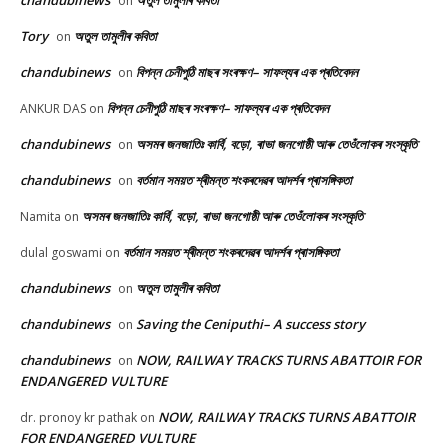
chandubinews
অতুল তামুলীৰ কবিতা
on
Tory
অতুল তামুলীৰ কবিতা
on
chandubinews
বিপন্ন চেনীপুঠি মাছৰ সংৰক্ষণ– সাফল্যৰ এক প্ৰতিবেদন
on
বিপন্ন চেনীপুঠি মাছৰ সংৰক্ষণ– সাফল্যৰ এক প্ৰতিবেদন
ANKUR DAS
on
chandubinews
অসমৰ জনজাতিঃ কাৰ্বি, বড়ো, ৰাভা জনগোষ্ঠী আৰু তেওঁলোকৰ সংস্কৃতি
on
chandubinews
বৰ্তমান সময়ত শ্ৰীমন্ত শংকৰদেৱৰ আদৰ্শৰ প্ৰাসঙ্গিকতা
on
অসমৰ জনজাতিঃ কাৰ্বি, বড়ো, ৰাভা জনগোষ্ঠী আৰু তেওঁলোকৰ সংস্কৃতি
Namita
on
বৰ্তমান সময়ত শ্ৰীমন্ত শংকৰদেৱৰ আদৰ্শৰ প্ৰাসঙ্গিকতা
dulal goswami
on
chandubinews
অতুল তামুলীৰ কবিতা
on
chandubinews
Saving the Ceniputhi– A success story
on
chandubinews
NOW, RAILWAY TRACKS TURNS ABATTOIR FOR
on
ENDANGERED VULTURE
NOW, RAILWAY TRACKS TURNS ABATTOIR
dr. pronoy kr pathak
on
FOR ENDANGERED VULTURE