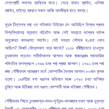
দেশপ্ৰেমী সদাশয় ব্যক্তিৰ বাবে। সেয়ে নাথান ব্ৰাউন, এলিজা
ব্ৰাউন, মাইলচ্‌ ব্ৰনচন সকল আজি অসমীয়াৰ বাবে নমস্য।
সুদুৰ চীনদেশৰ পৰা ৭ম শতিকাত হিউৱেন চাং আহিছিল বিশ্বৰ প্ৰথম
বিশ্ববিদ্যালয় নালন্দাত পঢ়িবলৈ আৰু সেই সময়তে ভাস্কৰ বৰ্মনৰ
অনুৰোধত কামৰূপত পদাৰ্পন। সেই সময়ত সৌমাৰ খণ্ডত কোন
আছিল? কিৰাট বৌদ্ধসকল নহয় জানো? ১২২৮ খ্ৰীষ্টাব্দতহে চাওল্যুং
চ্যুকাফাৰ সচেতন সতীৰ্থসকলৰ আগমন আৰু ৰাজতন্ত্ৰৰ স্বাভাৱিক
পৰিণতিৰ ফলস্বৰূপে ১৭৬৯ চনৰ পৰা প্ৰজা জাগৰণ। ১৭৯২ চনৰ পৰা
ৰজা গৌৰীনাথৰ আমন্ত্ৰণ মৰ্মে কোম্পানীৰ সৈন্যৰ আগমন ৮০জন কৃষক
হত্যা। ১৯মহীয়া বগা বঙালৰ অভিযান আৰু ১৭৯৩ চনত বাণিজ্য
চুক্তি আৰু উঠিৰজা বগা বঙাল কোম্পানী আৰু বহিৰজা গৌৰীনাথ।
গৌৰীনাথৰ পিছত চন্দ্ৰকান্ত–বদন–পূৰ্ণানন্দ–মানৰজাৰ দখল আৰু চূড়ান্ত
বিজয়ী ২৪ ফেব্ৰুৱাৰীৰ ১৮২৬ খ্ৰীষ্টাব্দৰ পৰা বগা বঙাল। ১৮৭৩ চনৰ