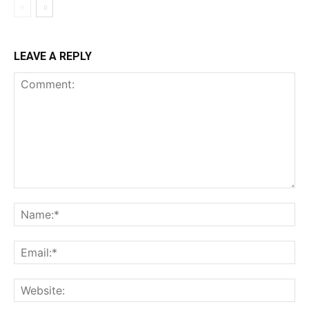
LEAVE A REPLY
Comment:
Na
Ema
Web