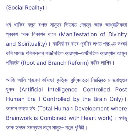
(Social Reality)।
ধৰ্ম থাকিব নতুন ৰূপত মানুহৰ ভিতৰত দেৱত্ব আৰু আধ্যাত্মিকতা
প্ৰকাশ আৰু বিকাশৰ বাবে (Manifestation of Divinity
and Spirituality)। নৱনিৰ্মাণৰ বাবে পুৰণিৰ লগত প্ৰচণ্ড সংঘৰ্ষ
কৰি সমাজ পৰিচালনাৰ ৰাজনৈতিক ব্যৱস্থা–অৰ্থনৈতিক ব্যৱস্থাৰ আমূল
পৰিৱৰ্তন (Root and Branch Reform) কৰিব লাগিব।
আজি আমি প্ৰৱেশ কৰিছো কৃত্ৰিম বুদ্ধিমত্তা নিয়ন্ত্ৰিত মানৱোত্তৰ
যুগত (Artificial Intelligence Controlled Post
Human Era I Controlled by the Brain Only)।
আমাৰ লক্ষ্য হ’ব (Total Human Development where
Brainwork is Combined with Heart work)। মগজু
আৰু হৃদয়ৰ সমন্বয়ৰ নতুন মানুহ– নতুন পৃ্থিৱী।