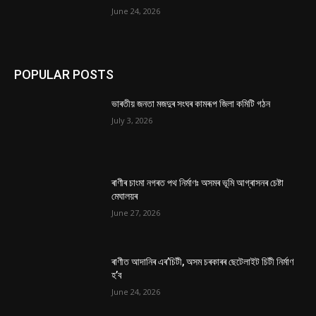
June 24, 2026
POPULAR POSTS
ভাৰতীয় জনতা মজদুৰ সংঘৰ কামৰূপ জিলা কমিটি গঠন
July 3, 2026
ৰাণীৰ চাংমা নগৰত পথ নিৰ্মাণঃ অসমৰ ভূমি আগ্ৰাসনৰ চেষ্টা
মেঘালয়ৰ
June 27, 2026
ৰাণীত আদানিৰ এৰ’চিটী, অসম চৰকাৰৰ ছেটেলাইট চিটী নিৰ্মাণ
হ’ব
June 24, 2026