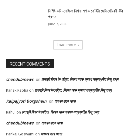
বিশিষ্ট কবি-লেখিকা নিৰ্মলা শৰ্মাক ৰোহিনী মেধি সোঁৱৰণী বঁটা
প্ৰদান
June 7, 2026
Load more
RECENT COMMENTS
chandubinews
চানডুবি বিলৰ উৎপত্তি, বিৱৰণ আৰু ভ্ৰমণ সম্বন্ধনীয় কিছু তথ্য
on
চানডুবি বিলৰ উৎপত্তি, বিৱৰণ আৰু ভ্ৰমণ সম্বন্ধনীয় কিছু তথ্য
Kanak Rabha
on
Kalpajyoti Borgohain
মাগুৰৰ বাবে আশা
on
চানডুবি বিলৰ উৎপত্তি, বিৱৰণ আৰু ভ্ৰমণ সম্বন্ধনীয় কিছু তথ্য
Rahul
on
chandubinews
মাগুৰৰ বাবে আশা
on
মাগুৰৰ বাবে আশা
Pankaj Goswami
on