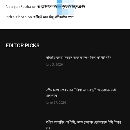
ৰং-তুলিকাৰে অভিনৱ প্ৰতিবাদ চিত্ৰ শিল্পীৰ
Niranjan Rabha
on
ৰাণীহাট আৰু কিছু ঐতিহাসিক সমল
Indrajit boro
on
EDITOR PICKS
ভাৰতীয় জনতা মজদুৰ সংঘৰ কামৰূপ জিলা কমিটি গঠন
July 3, 2026
ৰাণীৰ চাংমা নগৰত পথ নিৰ্মাণঃ অসমৰ ভূমি আগ্ৰাসনৰ চেষ্টা
মেঘালয়ৰ
June 27, 2026
ৰাণীত আদানিৰ এৰ’চিটী, অসম চৰকাৰৰ ছেটেলাইট চিটী নিৰ্মাণ
হ’ব