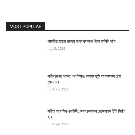
MOST POPULAR
ভাৰতীয় জনতা মজদুৰ সংঘৰ কামৰূপ জিলা কমিটি গঠন
July 3, 2026
ৰাণীৰ চাংমা নগৰত পথ নিৰ্মাণঃ অসমৰ ভূমি আগ্ৰাসনৰ চেষ্টা
মেঘালয়ৰ
June 27, 2026
ৰাণীত আদানিৰ এৰ’চিটী, অসম চৰকাৰৰ ছেটেলাইট চিটী নিৰ্মাণ
হ’ব
June 24, 2026