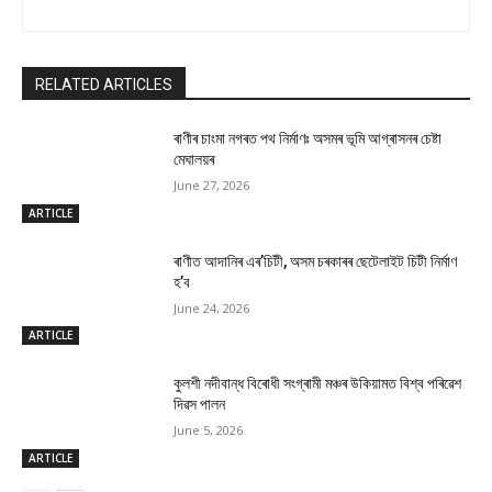
RELATED ARTICLES
ৰাণীৰ চাংমা নগৰত পথ নিৰ্মাণঃ অসমৰ ভূমি আগ্ৰাসনৰ চেষ্টা
মেঘালয়ৰ
June 27, 2026
ARTICLE
ৰাণীত আদানিৰ এৰ’চিটী, অসম চৰকাৰৰ ছেটেলাইট চিটী নিৰ্মাণ
হ’ব
June 24, 2026
ARTICLE
কুলশী নদীবান্ধ বিৰোধী সংগ্ৰামী মঞ্চৰ উকিয়ামত বিশ্ব পৰিৱেশ
দিৱস পালন
June 5, 2026
ARTICLE