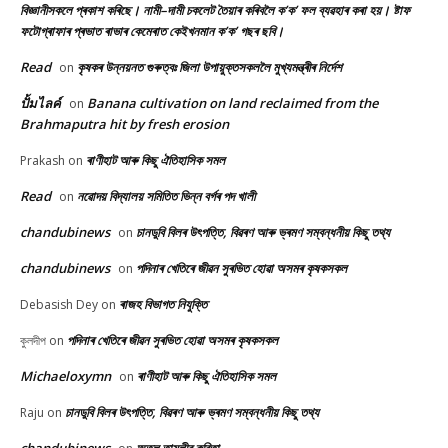
বিজ্ঞানীসকলে প্ৰকাশ কৰিছে। নামী–দামী চকলেট তৈয়াৰ কৰিবলৈ ক’ক’ ফল ব্যৱহাৰ কৰা হয়। ষ্টাফ
ফটোগ্ৰাফাৰ প্ৰভাত ৰাভাৰ কেমেৰাত কেইখনমান ক’ক’ গছৰ ছবি।
Read
কৃষকৰ উন্নয়নত গুৰুত্বঃ জিলা উপায়ুক্তসকললৈ মুখ্যমন্ত্ৰীৰ নিৰ্দেশ
on
ปั้มไลค์
Banana cultivation on land reclaimed from the
on
Brahmaputra hit by fresh erosion
ৰাণীহাট আৰু কিছু ঐতিহাসিক সমল
Prakash
on
Read
নৱোদয় বিদ্যালয় সমিতিত ভিন্ন বৰ্গৰ পদ খালী
on
chandubinews
চানডুবি বিলৰ উৎপত্তি, বিৱৰণ আৰু ভ্ৰমণ সম্বন্ধনীয় কিছু তথ্য
on
chandubinews
পদিনাৰ খেতিৰে জীৱন সুৰভিত হোৱা অসমৰ কৃষকসকল
on
ৰাজহ বিভাগত নিযুক্তি
Debasish Dey
on
পদিনাৰ খেতিৰে জীৱন সুৰভিত হোৱা অসমৰ কৃষকসকল
কুলদীপ
on
Michaeloxymn
ৰাণীহাট আৰু কিছু ঐতিহাসিক সমল
on
চানডুবি বিলৰ উৎপত্তি, বিৱৰণ আৰু ভ্ৰমণ সম্বন্ধনীয় কিছু তথ্য
Raju
on