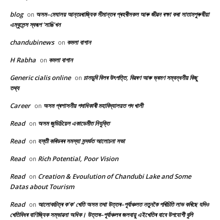
blog
অসম–মেঘালয় আন্তঃৰাজ্যিক সীমান্তৰ প্ৰহৰীসকল আৰু জীৱন ৰক্ষা কৰা সাতামপুৰুষীয়া
on
এম্বুলেন্স স্বৰূপ ‘সাঙি’খন
chandubinews
কমলা বাগান
on
H Rabha
কমলা বাগান
on
Generic cialis online
চানডুবি বিলৰ উৎপত্তি, বিৱৰণ আৰু ভ্ৰমণ সম্বন্ধনীয় কিছু
on
তথ্য
Career
অসম প্ৰশাসনীয় পদাধিকাৰী মহাবিদ্যালয়ত পদ খালী
on
Read
অসম জুডিচিয়েল একাডেমীত নিযুক্তি
on
Read
হস্তী কৰিডৰৰ সমস্যা সন্দৰ্ভত আলোচনা সভা
on
Read
Rich Potential, Poor Vision
on
Read
Creation & Evoulution of Chandubi Lake and Some
on
Datas about Tourism
Read
আলোকচিত্ৰ ক’ক’ খেতি অসম তথা উত্তৰ–পূৰ্বাঞ্চলত নতুনকৈ পৰিচিতি লাভ কৰিছে যদিও
on
খেতিবিধৰ বাণিজ্যিক সম্ভাৱনা অধিক। উত্তৰ–পূৰ্বাঞ্চলৰ জলবায়ু এইখেতিৰ বাবে উপযোগী বুলি