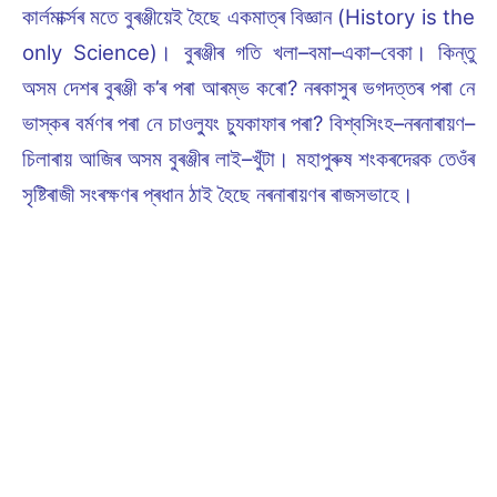
কাৰ্লমাৰ্ক্সৰ মতে বুৰঞ্জীয়েই হৈছে একমাত্ৰ বিজ্ঞান (History is the
only Science)। বুৰঞ্জীৰ গতি খলা–বমা–একা–বেকা। কিন্তু
অসম দেশৰ বুৰঞ্জী ক’ৰ পৰা আৰম্ভ কৰো? নৰকাসুৰ ভগদত্তৰ পৰা নে
ভাস্কৰ বৰ্মণৰ পৰা নে চাওল্যুং চ্যুকাফাৰ পৰা? বিশ্বসিংহ–নৰনাৰায়ণ–
চিলাৰায় আজিৰ অসম বুৰঞ্জীৰ লাই–খুঁটা। মহাপুৰুষ শংকৰদেৱক তেওঁৰ
সৃষ্টিৰাজী সংৰক্ষণৰ প্ৰধান ঠাই হৈছে নৰনাৰায়ণৰ ৰাজসভাহে।