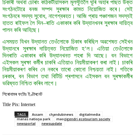
চিকাৰী অথবা চোৰাং কাঠকটীয়াসকল মূলসূঁতিলৈ ঘূৰি অহাৰ পাছত উক্ত
সংগঠনটোৱে বনজ সম্পদ সুৰক্ষাৰ কামত নিয়োজিত কৰে। সেই
সংগঠনৰে সদস্য সুবোধ, নাগেশ্বৰহত। আজি প্ৰায় পঞ্চাশজন সদস্যই
হাতত ৰাইফল লৈ দিন–ৰাতি একাকাৰ কৰি উদ্যানখনৰ সুৰক্ষাৰ দায়িত্ব
পালন কৰি আহিছে।
এসময়ত যিখন উদ্যানত তেওঁলোকে চিকাৰ কৰিছিল অৱশেষত সেইখন
উদ্যানৰে সুৰক্ষাৰ দায়িত্বত নিয়োজিত হ’ল। এতিয়া তেওঁলোকে
দিনৰাতি একাকাৰ কৰি উদ্যানখনত পহৰা দি আছে। বন বিভাগে
এইসকল সুৰক্ষা কৰ্মীৰ চাকৰি এতিয়াও নিয়মীয়াকৰণ কৰা নাই। চাকৰি
নিয়মীয়াকৰণ কৰিব নে নকৰে তাৰো কোনো নিশ্চয়তা নাই। গতিকে
চৰকাৰ, বন বিভাগ তথা বিটিচি প্ৰশাসনে এইসকল বন সুৰক্ষাকৰ্মীৰ
ভৱিষ্যত নিশ্চিত কৰিব লাগে।
শিৰোনামৰ ফটোঃ ইণ্টাৰনেট
Title Pix: Internet
TAGS
Assam
chandubinews
digitalmedia
manas nationa park
maozigendri ecotourism society
newsportal
newsupdate