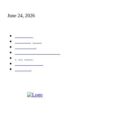
ৰাণীত আদানিৰ এৰ’চিটী, অসম চৰকাৰৰ ছেটেলাইট চিটী নিৰ্মাণ হ’ব
June 24, 2026
POPULAR CATEGORY
বাতৰি
1101
আলোকচিত্ৰ
535
NEWS
530
PHOTOGRAPHY
473
প্ৰবন্ধ
323
ARTICLE
298
বিজ্ঞাপন
52