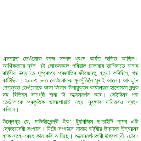
এসময়ত তেওঁলোক বনজ সম্পদ ধ্বংস কাৰ্যত জড়িত আছিল।
আৰ্থিকভাৱে দূৰ্বল এই লোকসকলে পৰিয়াল চলোৱাৰ তাগিদাতে মানাহ
ৰাষ্ট্ৰীয় উদ্যানত দূষ্প্ৰাপ্য প্ৰজাতিৰ জীৱজন্তু হত্যা কৰিছিল, গছ
কাটিছিল। ২০০৩ চনত তেওঁলোকক মুলসূঁতিলৈ ঘূৰাই আনে। আবছু’ৰ
নেতৃত্বত তেওঁলোকে বাক্সা জিলাৰ উপায়ুক্তৰ কাৰ্যালয়ত হাতেসজা বন্দুক
সহ বিভিন্ন সামগ্ৰী জমা দি আত্মসমৰ্পন কৰে। সেইদিনৰ পৰা
তেওঁলোকে প্ৰকৃতিক ভালপোৱাই নহয় সুৰক্ষাৰ দায়িত্বও গ্ৰহণ
কৰিলে।
উল্লেখ্য যে, মাউজীগেন্দ্ৰী ইক’ ট্যুৰিজিম ছ’চাইটি নামৰ এটা
স্বেচ্ছাসেৱী সংগঠন। যিটো সংগঠনে মানাহ ৰাষ্ট্ৰীয় উদ্যানৰ উন্নয়নৰ
হকে দেহে–কেহে কাম কৰি আহিছে। আত্মসমৰ্পনকাৰী উগ্ৰপন্থী, চোৰাং