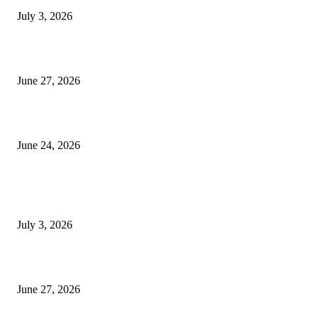
July 3, 2026
ৰাণীৰ চাংমা নগৰত পথ নিৰ্মাণঃ অসমৰ ভূমি আগ্ৰাসনৰ চেষ্টা মেঘালয়ৰ
June 27, 2026
ৰাণীত আদানিৰ এৰ’চিটী, অসম চৰকাৰৰ ছেটেলাইট চিটী নিৰ্মাণ হ’ব
June 24, 2026
POPULAR POSTS
ভাৰতীয় জনতা মজদুৰ সংঘৰ কামৰূপ জিলা কমিটি গঠন
July 3, 2026
ৰাণীৰ চাংমা নগৰত পথ নিৰ্মাণঃ অসমৰ ভূমি আগ্ৰাসনৰ চেষ্টা মেঘালয়ৰ
June 27, 2026