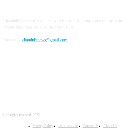
ABOUT US
'ChandubiNew.com' was born with the aim of giving some glimpses on
various important issues of the North East.
Contact us:
chandubinews@gmail.com
FOLLOW US
© all rights reserved. 2022
Privacy Policy
আমাৰ বিষয়ে দুষাৰ
Contact Us
About Us