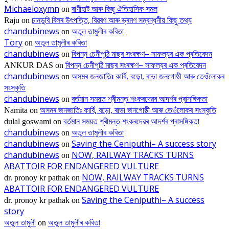
Michaeloxymn
ৰাণীহাট আৰু কিছু ঐতিহাসিক সমল
on
চানডুবি বিলৰ উৎপত্তি, বিৱৰণ আৰু ভ্ৰমণ সম্বন্ধনীয় কিছু তথ্য
Raju
on
chandubinews
অতুল তামুলীৰ কবিতা
on
Tory
অতুল তামুলীৰ কবিতা
on
chandubinews
বিপন্ন চেনীপুঠি মাছৰ সংৰক্ষণ– সাফল্যৰ এক প্ৰতিবেদন
on
বিপন্ন চেনীপুঠি মাছৰ সংৰক্ষণ– সাফল্যৰ এক প্ৰতিবেদন
ANKUR DAS
on
chandubinews
অসমৰ জনজাতিঃ কাৰ্বি, বড়ো, ৰাভা জনগোষ্ঠী আৰু তেওঁলোকৰ
on
সংস্কৃতি
chandubinews
বৰ্তমান সময়ত শ্ৰীমন্ত শংকৰদেৱৰ আদৰ্শৰ প্ৰাসঙ্গিকতা
on
অসমৰ জনজাতিঃ কাৰ্বি, বড়ো, ৰাভা জনগোষ্ঠী আৰু তেওঁলোকৰ সংস্কৃতি
Namita
on
বৰ্তমান সময়ত শ্ৰীমন্ত শংকৰদেৱৰ আদৰ্শৰ প্ৰাসঙ্গিকতা
dulal goswami
on
chandubinews
অতুল তামুলীৰ কবিতা
on
chandubinews
Saving the Ceniputhi– A success story
on
chandubinews
NOW, RAILWAY TRACKS TURNS
on
ABATTOIR FOR ENDANGERED VULTURE
NOW, RAILWAY TRACKS TURNS
dr. pronoy kr pathak
on
ABATTOIR FOR ENDANGERED VULTURE
Saving the Ceniputhi– A success
dr. pronoy kr pathak
on
story
অতুল তামুলী
অতুল তামুলীৰ কবিতা
on