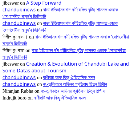
A Step Forward
jibeswar
on
chandubinews
ৰাভা ইতিহাসৰ ৰ’দ কাঁচিয়লিত বৃটিছ শাসনত এজাক
on
‘সোণসেৰীয়া মানুহ’ৰ জিলিকনি
chandubinews
ৰাভা ইতিহাসৰ ৰ’দ কাঁচিয়লিত বৃটিছ শাসনত এজাক
on
‘সোণসেৰীয়া মানুহ’ৰ জিলিকনি
ৰাভা ইতিহাসৰ ৰ’দ কাঁচিয়লিত বৃটিছ শাসনত এজাক ‘সোণসেৰীয়া
দিলীপ কু: ৰাভা।
on
মানুহ’ৰ জিলিকনি
ৰাভা ইতিহাসৰ ৰ’দ কাঁচিয়লিত বৃটিছ শাসনত এজাক ‘সোণসেৰীয়া
দিলীপ কু: ৰাভা
on
মানুহ’ৰ জিলিকনি
Creation & Evoulution of Chandubi Lake and
jibeswar
on
Some Datas about Tourism
chandubinews
ৰাণীহাট আৰু কিছু ঐতিহাসিক সমল
on
chandubinews
ৰং-তুলিকাৰে অভিনৱ প্ৰতিবাদ চিত্ৰ শিল্পীৰ
on
ৰং-তুলিকাৰে অভিনৱ প্ৰতিবাদ চিত্ৰ শিল্পীৰ
Niranjan Rabha
on
ৰাণীহাট আৰু কিছু ঐতিহাসিক সমল
Indrajit boro
on
EDITOR PICKS
ভাৰতীয় জনতা মজদুৰ সংঘৰ কামৰূপ জিলা কমিটি গঠন