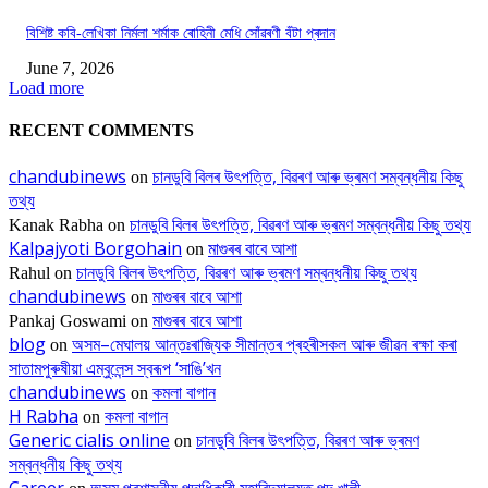
বিশিষ্ট কবি-লেখিকা নিৰ্মলা শৰ্মাক ৰোহিনী মেধি সোঁৱৰণী বঁটা প্ৰদান
June 7, 2026
Load more
RECENT COMMENTS
chandubinews
চানডুবি বিলৰ উৎপত্তি, বিৱৰণ আৰু ভ্ৰমণ সম্বন্ধনীয় কিছু
on
তথ্য
চানডুবি বিলৰ উৎপত্তি, বিৱৰণ আৰু ভ্ৰমণ সম্বন্ধনীয় কিছু তথ্য
Kanak Rabha
on
Kalpajyoti Borgohain
মাগুৰৰ বাবে আশা
on
চানডুবি বিলৰ উৎপত্তি, বিৱৰণ আৰু ভ্ৰমণ সম্বন্ধনীয় কিছু তথ্য
Rahul
on
chandubinews
মাগুৰৰ বাবে আশা
on
মাগুৰৰ বাবে আশা
Pankaj Goswami
on
blog
অসম–মেঘালয় আন্তঃৰাজ্যিক সীমান্তৰ প্ৰহৰীসকল আৰু জীৱন ৰক্ষা কৰা
on
সাতামপুৰুষীয়া এম্বুলেন্স স্বৰূপ ‘সাঙি’খন
chandubinews
কমলা বাগান
on
H Rabha
কমলা বাগান
on
Generic cialis online
চানডুবি বিলৰ উৎপত্তি, বিৱৰণ আৰু ভ্ৰমণ
on
সম্বন্ধনীয় কিছু তথ্য
Career
অসম প্ৰশাসনীয় পদাধিকাৰী মহাবিদ্যালয়ত পদ খালী