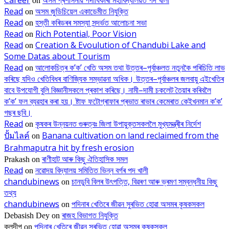
on
Read
অসম জুডিচিয়েল একাডেমীত নিযুক্তি
on
Read
হস্তী কৰিডৰৰ সমস্যা সন্দৰ্ভত আলোচনা সভা
on
Read
Rich Potential, Poor Vision
on
Read
Creation & Evoulution of Chandubi Lake and
on
Some Datas about Tourism
Read
আলোকচিত্ৰ ক’ক’ খেতি অসম তথা উত্তৰ–পূৰ্বাঞ্চলত নতুনকৈ পৰিচিতি লাভ
on
কৰিছে যদিও খেতিবিধৰ বাণিজ্যিক সম্ভাৱনা অধিক। উত্তৰ–পূৰ্বাঞ্চলৰ জলবায়ু এইখেতিৰ
বাবে উপযোগী বুলি বিজ্ঞানীসকলে প্ৰকাশ কৰিছে। নামী–দামী চকলেট তৈয়াৰ কৰিবলৈ
ক’ক’ ফল ব্যৱহাৰ কৰা হয়। ষ্টাফ ফটোগ্ৰাফাৰ প্ৰভাত ৰাভাৰ কেমেৰাত কেইখনমান ক’ক’
গছৰ ছবি।
Read
কৃষকৰ উন্নয়নত গুৰুত্বঃ জিলা উপায়ুক্তসকললৈ মুখ্যমন্ত্ৰীৰ নিৰ্দেশ
on
ปั้มไลค์
Banana cultivation on land reclaimed from the
on
Brahmaputra hit by fresh erosion
ৰাণীহাট আৰু কিছু ঐতিহাসিক সমল
Prakash
on
Read
নৱোদয় বিদ্যালয় সমিতিত ভিন্ন বৰ্গৰ পদ খালী
on
chandubinews
চানডুবি বিলৰ উৎপত্তি, বিৱৰণ আৰু ভ্ৰমণ সম্বন্ধনীয় কিছু
on
তথ্য
chandubinews
পদিনাৰ খেতিৰে জীৱন সুৰভিত হোৱা অসমৰ কৃষকসকল
on
ৰাজহ বিভাগত নিযুক্তি
Debasish Dey
on
পদিনাৰ খেতিৰে জীৱন সুৰভিত হোৱা অসমৰ কৃষকসকল
কুলদীপ
on