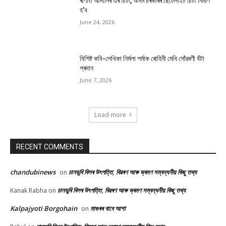
ৰাণীত আদানিৰ এৰ’চিটী, অসম চৰকাৰৰ ছেটেলাইট চিটী নিৰ্মাণ
হ’ব
June 24, 2026
বিশিষ্ট কবি-লেখিকা নিৰ্মলা শৰ্মাক ৰোহিনী মেধি সোঁৱৰণী বঁটা
প্ৰদান
June 7, 2026
Load more
RECENT COMMENTS
chandubinews
চানডুবি বিলৰ উৎপত্তি, বিৱৰণ আৰু ভ্ৰমণ সম্বন্ধনীয় কিছু তথ্য
on
চানডুবি বিলৰ উৎপত্তি, বিৱৰণ আৰু ভ্ৰমণ সম্বন্ধনীয় কিছু তথ্য
Kanak Rabha
on
Kalpajyoti Borgohain
মাগুৰৰ বাবে আশা
on