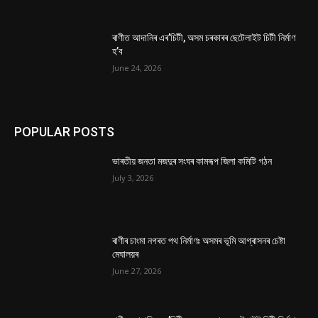
ৰাণীত আদানিৰ এৰ’চিটী, অসম চৰকাৰৰ ছেটেলাইট চিটী নিৰ্মাণ
হ’ব
June 24, 2026
POPULAR POSTS
ভাৰতীয় জনতা মজদুৰ সংঘৰ কামৰূপ জিলা কমিটি গঠন
July 3, 2026
ৰাণীৰ চাংমা নগৰত পথ নিৰ্মাণঃ অসমৰ ভূমি আগ্ৰাসনৰ চেষ্টা
মেঘালয়ৰ
June 27, 2026