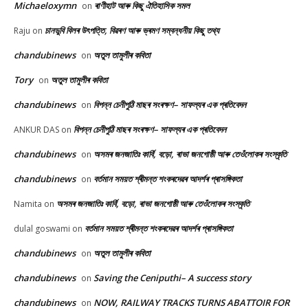
Michaeloxymn
ৰাণীহাট আৰু কিছু ঐতিহাসিক সমল
on
চানডুবি বিলৰ উৎপত্তি, বিৱৰণ আৰু ভ্ৰমণ সম্বন্ধনীয় কিছু তথ্য
Raju
on
chandubinews
অতুল তামুলীৰ কবিতা
on
Tory
অতুল তামুলীৰ কবিতা
on
chandubinews
বিপন্ন চেনীপুঠি মাছৰ সংৰক্ষণ– সাফল্যৰ এক প্ৰতিবেদন
on
বিপন্ন চেনীপুঠি মাছৰ সংৰক্ষণ– সাফল্যৰ এক প্ৰতিবেদন
ANKUR DAS
on
chandubinews
অসমৰ জনজাতিঃ কাৰ্বি, বড়ো, ৰাভা জনগোষ্ঠী আৰু তেওঁলোকৰ সংস্কৃতি
on
chandubinews
বৰ্তমান সময়ত শ্ৰীমন্ত শংকৰদেৱৰ আদৰ্শৰ প্ৰাসঙ্গিকতা
on
অসমৰ জনজাতিঃ কাৰ্বি, বড়ো, ৰাভা জনগোষ্ঠী আৰু তেওঁলোকৰ সংস্কৃতি
Namita
on
বৰ্তমান সময়ত শ্ৰীমন্ত শংকৰদেৱৰ আদৰ্শৰ প্ৰাসঙ্গিকতা
dulal goswami
on
chandubinews
অতুল তামুলীৰ কবিতা
on
chandubinews
Saving the Ceniputhi– A success story
on
chandubinews
NOW, RAILWAY TRACKS TURNS ABATTOIR FOR
on