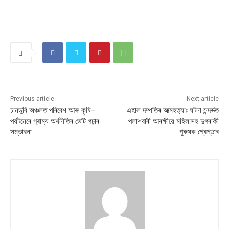
Previous article
Next article
চানডুবি অঞ্চলত পৰিবেশ আৰু কৃষি–
এহাল দম্পতিৰ আত্মহত্যাঃ ঘটনা সন্দৰ্ভত
পৰ্যটনেৰে গ্ৰাম্য অৰ্থনীতিৰ ভেটি গঢ়াৰ
পলাশবাৰী আৰক্ষীয়ে মহিলাসহ দুগৰাকী
সম্ভাৱনা
পুৰুষক গ্ৰেপ্তাৰ