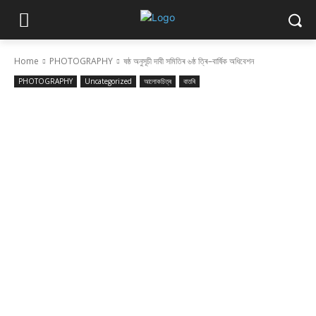
Home
PHOTOGRAPHY
ষষ্ঠ অনুসূচী দাবী সমিতিৰ ৬ষ্ঠ ত্ৰি–বাৰ্ষিক অধিবেশন
PHOTOGRAPHY
Uncategorized
আলোকচিত্ৰ
বাতৰি