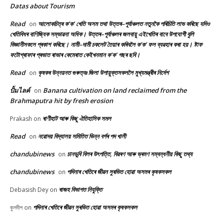
Datas about Tourism
Read
আলোকচিত্ৰ ক’ক’ খেতি অসম তথা উত্তৰ–পূৰ্বাঞ্চলত নতুনকৈ পৰিচিতি লাভ কৰিছে যদিও
on
খেতিবিধৰ বাণিজ্যিক সম্ভাৱনা অধিক। উত্তৰ–পূৰ্বাঞ্চলৰ জলবায়ু এইখেতিৰ বাবে উপযোগী বুলি
বিজ্ঞানীসকলে প্ৰকাশ কৰিছে। নামী–দামী চকলেট তৈয়াৰ কৰিবলৈ ক’ক’ ফল ব্যৱহাৰ কৰা হয়। ষ্টাফ
ফটোগ্ৰাফাৰ প্ৰভাত ৰাভাৰ কেমেৰাত কেইখনমান ক’ক’ গছৰ ছবি।
Read
কৃষকৰ উন্নয়নত গুৰুত্বঃ জিলা উপায়ুক্তসকললৈ মুখ্যমন্ত্ৰীৰ নিৰ্দেশ
on
ปั้มไลค์
Banana cultivation on land reclaimed from the
on
Brahmaputra hit by fresh erosion
ৰাণীহাট আৰু কিছু ঐতিহাসিক সমল
Prakash
on
Read
নৱোদয় বিদ্যালয় সমিতিত ভিন্ন বৰ্গৰ পদ খালী
on
chandubinews
চানডুবি বিলৰ উৎপত্তি, বিৱৰণ আৰু ভ্ৰমণ সম্বন্ধনীয় কিছু তথ্য
on
chandubinews
পদিনাৰ খেতিৰে জীৱন সুৰভিত হোৱা অসমৰ কৃষকসকল
on
ৰাজহ বিভাগত নিযুক্তি
Debasish Dey
on
পদিনাৰ খেতিৰে জীৱন সুৰভিত হোৱা অসমৰ কৃষকসকল
কুলদীপ
on