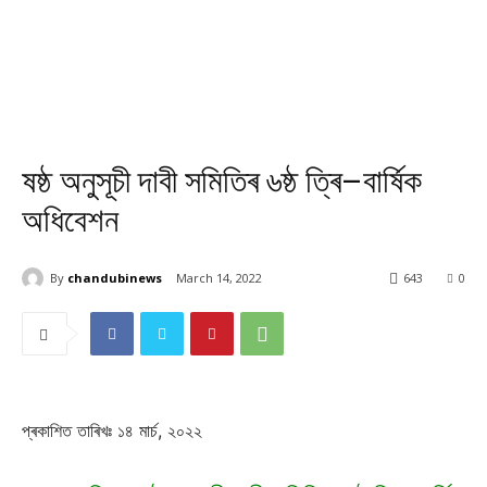
ষষ্ঠ অনুসূচী দাবী সমিতিৰ ৬ষ্ঠ ত্ৰি–বাৰ্ষিক
অধিবেশন
By
chandubinews
March 14, 2022
643
0
প্ৰকাশিত তাৰিখঃ ১৪ মাৰ্চ, ২০২২