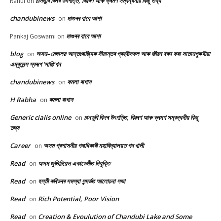
চানডুবি বিলৰ উৎপত্তি, বিৱৰণ আৰু ভ্ৰমণ সম্বন্ধনীয় কিছু তথ্য
Rahul
on
chandubinews
মাগুৰৰ বাবে আশা
on
মাগুৰৰ বাবে আশা
Pankaj Goswami
on
blog
অসম–মেঘালয় আন্তঃৰাজ্যিক সীমান্তৰ প্ৰহৰীসকল আৰু জীৱন ৰক্ষা কৰা সাতামপুৰুষীয়া
on
এম্বুলেন্স স্বৰূপ ‘সাঙি’খন
chandubinews
কমলা বাগান
on
H Rabha
কমলা বাগান
on
Generic cialis online
চানডুবি বিলৰ উৎপত্তি, বিৱৰণ আৰু ভ্ৰমণ সম্বন্ধনীয় কিছু
on
তথ্য
Career
অসম প্ৰশাসনীয় পদাধিকাৰী মহাবিদ্যালয়ত পদ খালী
on
Read
অসম জুডিচিয়েল একাডেমীত নিযুক্তি
on
Read
হস্তী কৰিডৰৰ সমস্যা সন্দৰ্ভত আলোচনা সভা
on
Read
Rich Potential, Poor Vision
on
Read
Creation & Evoulution of Chandubi Lake and Some
on