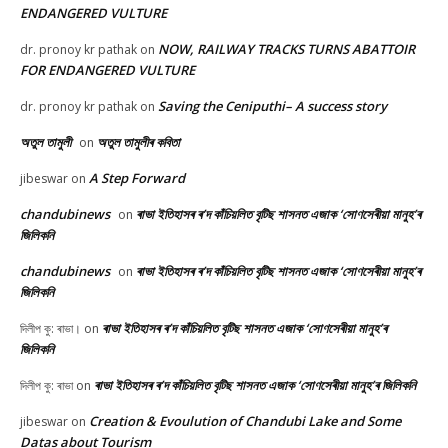
ENDANGERED VULTURE
NOW, RAILWAY TRACKS TURNS ABATTOIR
dr. pronoy kr pathak
on
FOR ENDANGERED VULTURE
Saving the Ceniputhi– A success story
dr. pronoy kr pathak
on
অতুল তামুলী
অতুল তামুলীৰ কবিতা
on
A Step Forward
jibeswar
on
chandubinews
ৰাভা ইতিহাসৰ ৰ’দ কাঁচিয়লিত বৃটিছ শাসনত এজাক ‘সোণসেৰীয়া মানুহ’ৰ
on
জিলিকনি
chandubinews
ৰাভা ইতিহাসৰ ৰ’দ কাঁচিয়লিত বৃটিছ শাসনত এজাক ‘সোণসেৰীয়া মানুহ’ৰ
on
জিলিকনি
ৰাভা ইতিহাসৰ ৰ’দ কাঁচিয়লিত বৃটিছ শাসনত এজাক ‘সোণসেৰীয়া মানুহ’ৰ
দিলীপ কু: ৰাভা।
on
জিলিকনি
ৰাভা ইতিহাসৰ ৰ’দ কাঁচিয়লিত বৃটিছ শাসনত এজাক ‘সোণসেৰীয়া মানুহ’ৰ জিলিকনি
দিলীপ কু: ৰাভা
on
Creation & Evoulution of Chandubi Lake and Some
jibeswar
on
Datas about Tourism