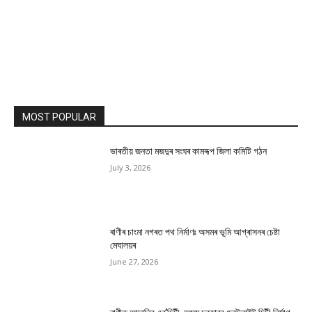
MOST POPULAR
ভাৰতীয় জনতা মজদুৰ সংঘৰ কামৰূপ জিলা কমিটি গঠন
July 3, 2026
ৰাণীৰ চাংমা নগৰত পথ নিৰ্মাণঃ অসমৰ ভূমি আগ্ৰাসনৰ চেষ্টা
মেঘালয়ৰ
June 27, 2026