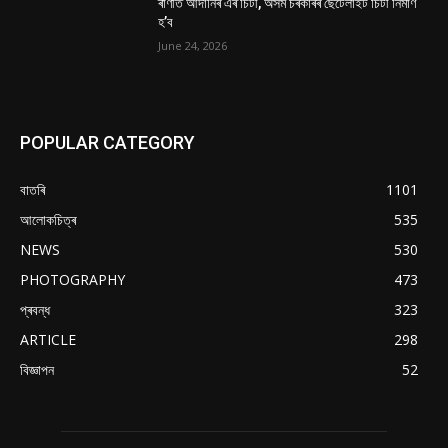
ৰাণীত আদানিৰ এৰ’চিটী, অসম চৰকাৰৰ ছেটেলাইট চিটী নিৰ্মাণ
হ’ব
June 24, 2026
POPULAR CATEGORY
বাতৰি
1101
আলোকচিত্ৰ
535
NEWS
530
PHOTOGRAPHY
473
প্ৰবন্ধ
323
ARTICLE
298
বিজ্ঞাপন
52