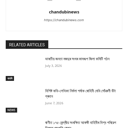
chandubinews
https://chandubinews.com
RELATED ARTICLES
ভাৰতীয় জনতা মজদুৰ সংঘৰ কামৰূপ জিলা কমিটি গঠন
July 3, 2026
বাতৰি
বিশিষ্ট কবি-লেখিকা নিৰ্মলা শৰ্মাক ৰোহিনী মেধি সোঁৱৰণী বঁটা
প্ৰদান
June 7, 2026
NEWS
ৰাণীত ১৭৫ কেন্দ্ৰীয় সংৰক্ষিত আৰক্ষী বাহিনীৰ বিশ্ব পৰিৱেশ