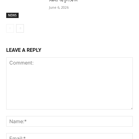
দিৱসত গছপুলি ৰোপন
June 6, 2026
NEWS
LEAVE A REPLY
Comment:
Na
Ema