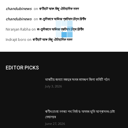
chandubinews
ৰাণীহাট আৰু কিছু ঐতিহাসিক সমল
on
chandubinews
ৰং-তুলিকাৰে অভিনৱ প্ৰতিবাদ চিত্ৰ শিল্পীৰ
on
ৰং-তুলিকাৰে অভিনৱ প্ৰতিবাদ চিত্ৰ শিল্পীৰ
Niranjan Rabha
on
ৰাণীহাট আৰু কিছু ঐতিহাসিক সমল
Indrajit boro
on
EDITOR PICKS
ভাৰতীয় জনতা মজদুৰ সংঘৰ কামৰূপ জিলা কমিটি গঠন
July 3, 2026
ৰাণীৰ চাংমা নগৰত পথ নিৰ্মাণঃ অসমৰ ভূমি আগ্ৰাসনৰ চেষ্টা
মেঘালয়ৰ
June 27, 2026