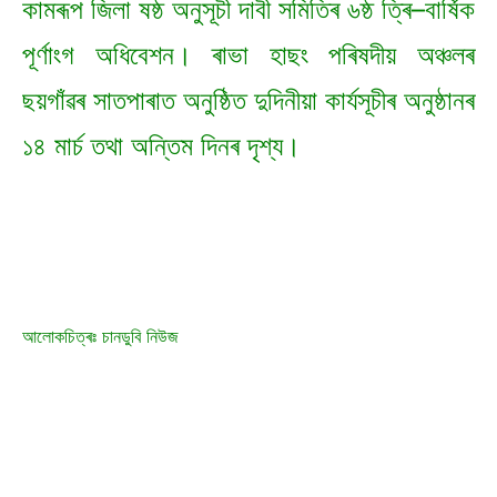
কামৰূপ জিলা ষষ্ঠ অনুসূচী দাবী সমিতিৰ ৬ষ্ঠ ত্ৰি–বাৰ্ষিক
পূৰ্ণাংগ অধিবেশন। ৰাভা হাছং পৰিষদীয় অঞ্চলৰ
ছয়গাঁৱৰ সাতপাৰাত অনুষ্ঠিত দুদিনীয়া কাৰ্যসূচীৰ অনুষ্ঠানৰ
১৪ মাৰ্চ তথা অন্তিম দিনৰ দৃশ্য।
আলোকচিত্ৰঃ চানডুবি নিউজ