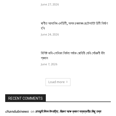
June 27, 2026
ৰাণীত আদানিৰ এৰ’চিটী, অসম চৰকাৰৰ ছেটেলাইট চিটী নিৰ্মাণ
হ’ব
June 24, 2026
বিশিষ্ট কবি-লেখিকা নিৰ্মলা শৰ্মাক ৰোহিনী মেধি সোঁৱৰণী বঁটা
প্ৰদান
June 7, 2026
Load more
RECENT COMMENTS
chandubinews
চানডুবি বিলৰ উৎপত্তি, বিৱৰণ আৰু ভ্ৰমণ সম্বন্ধনীয় কিছু তথ্য
on