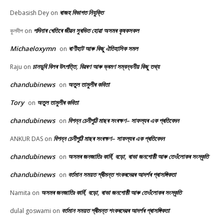
ৰাজহ বিভাগত নিযুক্তি
Debasish Dey
on
পদিনাৰ খেতিৰে জীৱন সুৰভিত হোৱা অসমৰ কৃষকসকল
কুলদীপ
on
Michaeloxymn
ৰাণীহাট আৰু কিছু ঐতিহাসিক সমল
on
চানডুবি বিলৰ উৎপত্তি, বিৱৰণ আৰু ভ্ৰমণ সম্বন্ধনীয় কিছু তথ্য
Raju
on
chandubinews
অতুল তামুলীৰ কবিতা
on
Tory
অতুল তামুলীৰ কবিতা
on
chandubinews
বিপন্ন চেনীপুঠি মাছৰ সংৰক্ষণ– সাফল্যৰ এক প্ৰতিবেদন
on
বিপন্ন চেনীপুঠি মাছৰ সংৰক্ষণ– সাফল্যৰ এক প্ৰতিবেদন
ANKUR DAS
on
chandubinews
অসমৰ জনজাতিঃ কাৰ্বি, বড়ো, ৰাভা জনগোষ্ঠী আৰু তেওঁলোকৰ সংস্কৃতি
on
chandubinews
বৰ্তমান সময়ত শ্ৰীমন্ত শংকৰদেৱৰ আদৰ্শৰ প্ৰাসঙ্গিকতা
on
অসমৰ জনজাতিঃ কাৰ্বি, বড়ো, ৰাভা জনগোষ্ঠী আৰু তেওঁলোকৰ সংস্কৃতি
Namita
on
বৰ্তমান সময়ত শ্ৰীমন্ত শংকৰদেৱৰ আদৰ্শৰ প্ৰাসঙ্গিকতা
dulal goswami
on