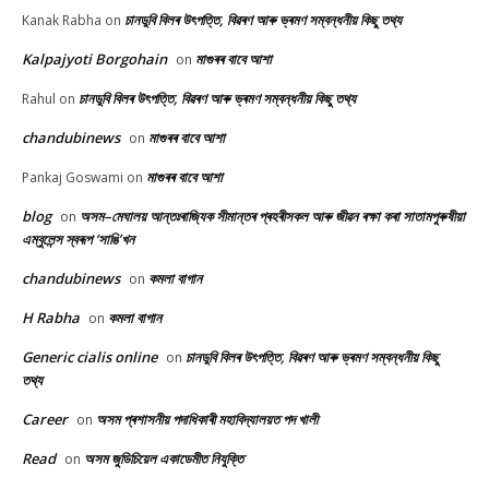
চানডুবি বিলৰ উৎপত্তি, বিৱৰণ আৰু ভ্ৰমণ সম্বন্ধনীয় কিছু তথ্য
Kanak Rabha
on
Kalpajyoti Borgohain
মাগুৰৰ বাবে আশা
on
চানডুবি বিলৰ উৎপত্তি, বিৱৰণ আৰু ভ্ৰমণ সম্বন্ধনীয় কিছু তথ্য
Rahul
on
chandubinews
মাগুৰৰ বাবে আশা
on
মাগুৰৰ বাবে আশা
Pankaj Goswami
on
blog
অসম–মেঘালয় আন্তঃৰাজ্যিক সীমান্তৰ প্ৰহৰীসকল আৰু জীৱন ৰক্ষা কৰা সাতামপুৰুষীয়া
on
এম্বুলেন্স স্বৰূপ ‘সাঙি’খন
chandubinews
কমলা বাগান
on
H Rabha
কমলা বাগান
on
Generic cialis online
চানডুবি বিলৰ উৎপত্তি, বিৱৰণ আৰু ভ্ৰমণ সম্বন্ধনীয় কিছু
on
তথ্য
Career
অসম প্ৰশাসনীয় পদাধিকাৰী মহাবিদ্যালয়ত পদ খালী
on
Read
অসম জুডিচিয়েল একাডেমীত নিযুক্তি
on