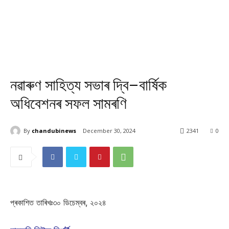
নৱাৰুণ সাহিত্য সভাৰ দ্বি–বাৰ্ষিক
অধিবেশনৰ সফল সামৰণি
By
chandubinews
December 30, 2024
2341
0
প্ৰকাশিত তাৰিখঃ৩০ ডিচেম্বৰ, ২০২৪