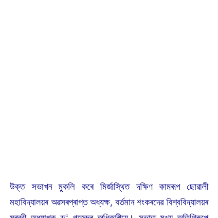
উক্ত সভাখন মুকলি কৰে মিৰ্জাস্থিত দক্ষিণ কামৰূপ ছোৱালী
মহাবিদ্যালয়ৰ অৱসৰপ্ৰাপ্ত অধ্যক্ষ, বৰ্তমান শংকৰদেৱ বিশ্ববিদ্যালয়ৰ
০
মুৰব্বী অধ্যাপক ড
গজেন্দ্ৰ অধিকাৰীয়ে। সভাত মুখ্য অতিথিৰূপে