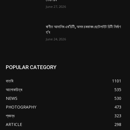
June 27, 2026
ৰাণীত আদানিৰ এৰ’চিটী, অসম চৰকাৰৰ ছেটেলাইট চিটী নিৰ্মাণ
হ’ব
June 24, 2026
POPULAR CATEGORY
বাতৰি
1101
আলোকচিত্ৰ
535
NEWS
530
PHOTOGRAPHY
473
প্ৰবন্ধ
323
ARTICLE
298