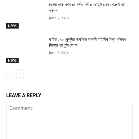
বিশিষ্ট কবি-লেখিকা নিৰ্মলা শৰ্মাক ৰোহিনী মেধি সোঁৱৰণী বঁটা
প্ৰদান
June 7, 2026
NEWS
ৰাণীত ১৭৫ কেন্দ্ৰীয় সংৰক্ষিত আৰক্ষী বাহিনীৰ বিশ্ব পৰিৱেশ
দিৱসত গছপুলি ৰোপন
June 6, 2026
NEWS
LEAVE A REPLY