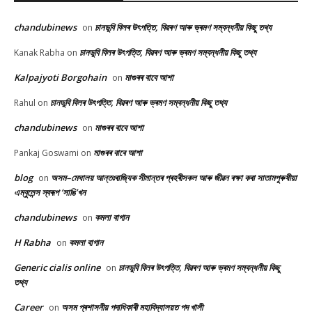
chandubinews
চানডুবি বিলৰ উৎপত্তি, বিৱৰণ আৰু ভ্ৰমণ সম্বন্ধনীয় কিছু তথ্য
on
চানডুবি বিলৰ উৎপত্তি, বিৱৰণ আৰু ভ্ৰমণ সম্বন্ধনীয় কিছু তথ্য
Kanak Rabha
on
Kalpajyoti Borgohain
মাগুৰৰ বাবে আশা
on
চানডুবি বিলৰ উৎপত্তি, বিৱৰণ আৰু ভ্ৰমণ সম্বন্ধনীয় কিছু তথ্য
Rahul
on
chandubinews
মাগুৰৰ বাবে আশা
on
মাগুৰৰ বাবে আশা
Pankaj Goswami
on
blog
অসম–মেঘালয় আন্তঃৰাজ্যিক সীমান্তৰ প্ৰহৰীসকল আৰু জীৱন ৰক্ষা কৰা সাতামপুৰুষীয়া
on
এম্বুলেন্স স্বৰূপ ‘সাঙি’খন
chandubinews
কমলা বাগান
on
H Rabha
কমলা বাগান
on
Generic cialis online
চানডুবি বিলৰ উৎপত্তি, বিৱৰণ আৰু ভ্ৰমণ সম্বন্ধনীয় কিছু
on
তথ্য
Career
অসম প্ৰশাসনীয় পদাধিকাৰী মহাবিদ্যালয়ত পদ খালী
on