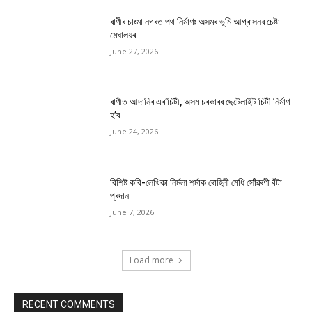
ৰাণীৰ চাংমা নগৰত পথ নিৰ্মাণঃ অসমৰ ভূমি আগ্ৰাসনৰ চেষ্টা
মেঘালয়ৰ
June 27, 2026
ৰাণীত আদানিৰ এৰ’চিটী, অসম চৰকাৰৰ ছেটেলাইট চিটী নিৰ্মাণ
হ’ব
June 24, 2026
বিশিষ্ট কবি-লেখিকা নিৰ্মলা শৰ্মাক ৰোহিনী মেধি সোঁৱৰণী বঁটা
প্ৰদান
June 7, 2026
Load more
RECENT COMMENTS