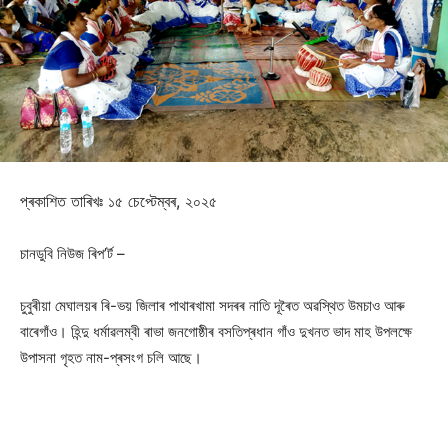
প্ৰকাশিত তাৰিখঃ ১৫ চেপ্টেম্বৰ, ২০২৫
চানডুবি নিউজ ৰিপ’ৰ্ট –
চুবুৰীয়া মেঘালয়ৰ ৰি-ভয় জিলাৰ পাথাৰখামা সদৰৰ নাতি দূৰৈত অৱস্থিত উমচাও আৰু
বাৰেগাঁও। হিন্দু ধৰ্মাৱলম্বী ৰাভা জনগোষ্ঠীৰ বসতিপ্ৰধান গাঁও দুখনত ভাদ মাহ উপলক্ষে
উপাসনা গৃহত নাম-প্ৰসংগ চলি আছে।