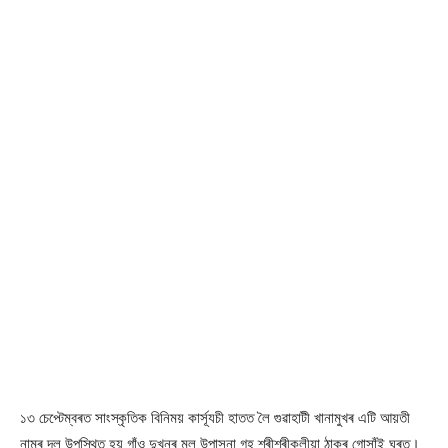
১৩ চেপ্টেম্বৰত সাংস্কৃতিক বিনিময় কাৰ্সূযচী হাতত লৈ গুৱাহাটী খানামুখৰ এটি আয়তী
নামৰ দল উপস্থিত হয় গাঁও দুখনৰ মূল উপাসনা গৃহ শ্ৰীশ্ৰীকলীয়া ঠাকুৰ গোসাঁই ঘৰত।