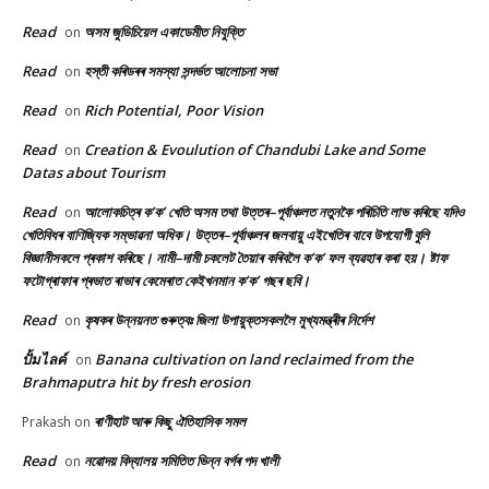
Read
অসম জুডিচিয়েল একাডেমীত নিযুক্তি
on
Read
হস্তী কৰিডৰৰ সমস্যা সন্দৰ্ভত আলোচনা সভা
on
Read
Rich Potential, Poor Vision
on
Read
Creation & Evoulution of Chandubi Lake and Some
on
Datas about Tourism
Read
আলোকচিত্ৰ ক’ক’ খেতি অসম তথা উত্তৰ–পূৰ্বাঞ্চলত নতুনকৈ পৰিচিতি লাভ কৰিছে যদিও
on
খেতিবিধৰ বাণিজ্যিক সম্ভাৱনা অধিক। উত্তৰ–পূৰ্বাঞ্চলৰ জলবায়ু এইখেতিৰ বাবে উপযোগী বুলি
বিজ্ঞানীসকলে প্ৰকাশ কৰিছে। নামী–দামী চকলেট তৈয়াৰ কৰিবলৈ ক’ক’ ফল ব্যৱহাৰ কৰা হয়। ষ্টাফ
ফটোগ্ৰাফাৰ প্ৰভাত ৰাভাৰ কেমেৰাত কেইখনমান ক’ক’ গছৰ ছবি।
Read
কৃষকৰ উন্নয়নত গুৰুত্বঃ জিলা উপায়ুক্তসকললৈ মুখ্যমন্ত্ৰীৰ নিৰ্দেশ
on
ปั้มไลค์
Banana cultivation on land reclaimed from the
on
Brahmaputra hit by fresh erosion
ৰাণীহাট আৰু কিছু ঐতিহাসিক সমল
Prakash
on
Read
নৱোদয় বিদ্যালয় সমিতিত ভিন্ন বৰ্গৰ পদ খালী
on