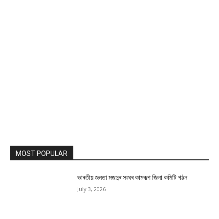
MOST POPULAR
ভাৰতীয় জনতা মজদুৰ সংঘৰ কামৰূপ জিলা কমিটি গঠন
July 3, 2026