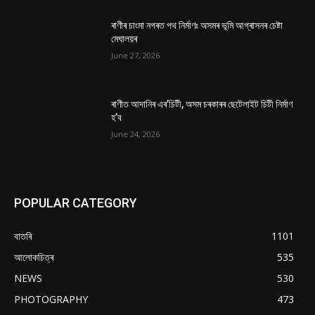
ৰাণীৰ চাংমা নগৰত পথ নিৰ্মাণঃ অসমৰ ভূমি আগ্ৰাসনৰ চেষ্টা
মেঘালয়ৰ
June 27, 2026
ৰাণীত আদানিৰ এৰ’চিটী, অসম চৰকাৰৰ ছেটেলাইট চিটী নিৰ্মাণ
হ’ব
June 24, 2026
POPULAR CATEGORY
বাতৰি
1101
আলোকচিত্ৰ
535
NEWS
530
PHOTOGRAPHY
473