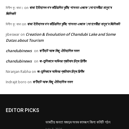
ৰাভা ইতিহাসৰ ৰ’দ কাঁচিয়লিত বৃটিছ শাসনত এজাক ‘সোণসেৰীয়া মানুহ’ৰ
দিলীপ কু: ৰাভা।
on
জিলিকনি
ৰাভা ইতিহাসৰ ৰ’দ কাঁচিয়লিত বৃটিছ শাসনত এজাক ‘সোণসেৰীয়া মানুহ’ৰ জিলিকনি
দিলীপ কু: ৰাভা
on
Creation & Evoulution of Chandubi Lake and Some
jibeswar
on
Datas about Tourism
chandubinews
ৰাণীহাট আৰু কিছু ঐতিহাসিক সমল
on
chandubinews
ৰং-তুলিকাৰে অভিনৱ প্ৰতিবাদ চিত্ৰ শিল্পীৰ
on
ৰং-তুলিকাৰে অভিনৱ প্ৰতিবাদ চিত্ৰ শিল্পীৰ
Niranjan Rabha
on
ৰাণীহাট আৰু কিছু ঐতিহাসিক সমল
Indrajit boro
on
EDITOR PICKS
ভাৰতীয় জনতা মজদুৰ সংঘৰ কামৰূপ জিলা কমিটি গঠন
July 3, 2026