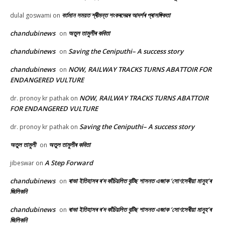
বৰ্তমান সময়ত শ্ৰীমন্ত শংকৰদেৱৰ আদৰ্শৰ প্ৰাসঙ্গিকতা
dulal goswami
on
chandubinews
অতুল তামুলীৰ কবিতা
on
chandubinews
Saving the Ceniputhi– A success story
on
chandubinews
NOW, RAILWAY TRACKS TURNS ABATTOIR FOR
on
ENDANGERED VULTURE
NOW, RAILWAY TRACKS TURNS ABATTOIR
dr. pronoy kr pathak
on
FOR ENDANGERED VULTURE
Saving the Ceniputhi– A success story
dr. pronoy kr pathak
on
অতুল তামুলী
অতুল তামুলীৰ কবিতা
on
A Step Forward
jibeswar
on
chandubinews
ৰাভা ইতিহাসৰ ৰ’দ কাঁচিয়লিত বৃটিছ শাসনত এজাক ‘সোণসেৰীয়া মানুহ’ৰ
on
জিলিকনি
chandubinews
ৰাভা ইতিহাসৰ ৰ’দ কাঁচিয়লিত বৃটিছ শাসনত এজাক ‘সোণসেৰীয়া মানুহ’ৰ
on
জিলিকনি