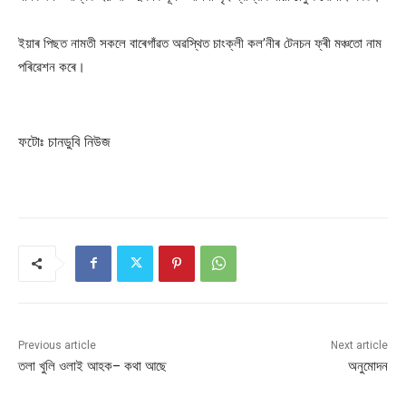
ইয়াৰ পিছত নামতী সকলে বাৰেগাঁৱত অৱস্থিত চাংক্লী কল’নীৰ টেনচন ফ্ৰী মঞ্চতো নাম
পৰিৱেশন কৰে।
ফটোঃ চানডুবি নিউজ
Previous article
Next article
তলা খুলি ওলাই আহক– কথা আছে
অনুমোদন