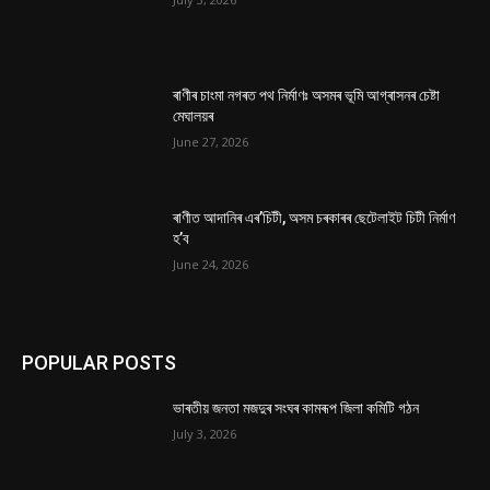
ৰাণীৰ চাংমা নগৰত পথ নিৰ্মাণঃ অসমৰ ভূমি আগ্ৰাসনৰ চেষ্টা
মেঘালয়ৰ
June 27, 2026
ৰাণীত আদানিৰ এৰ’চিটী, অসম চৰকাৰৰ ছেটেলাইট চিটী নিৰ্মাণ
হ’ব
June 24, 2026
POPULAR POSTS
ভাৰতীয় জনতা মজদুৰ সংঘৰ কামৰূপ জিলা কমিটি গঠন
July 3, 2026