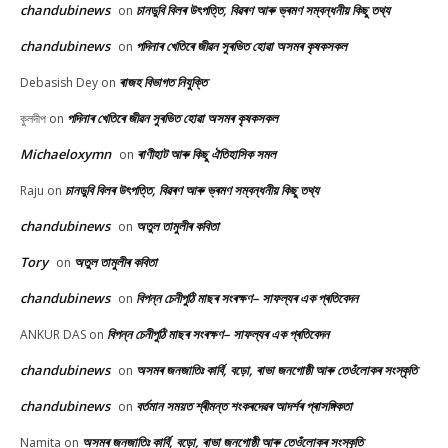
chandubinews
চানডুবি বিলৰ উৎপত্তি, বিৱৰণ আৰু ভ্ৰমণ সম্বন্ধনীয় কিছু তথ্য
on
chandubinews
পদিনাৰ খেতিৰে জীৱন সুৰভিত হোৱা অসমৰ কৃষকসকল
on
ৰাজহ বিভাগত নিযুক্তি
Debasish Dey
on
পদিনাৰ খেতিৰে জীৱন সুৰভিত হোৱা অসমৰ কৃষকসকল
কুলদীপ
on
Michaeloxymn
ৰাণীহাট আৰু কিছু ঐতিহাসিক সমল
on
চানডুবি বিলৰ উৎপত্তি, বিৱৰণ আৰু ভ্ৰমণ সম্বন্ধনীয় কিছু তথ্য
Raju
on
chandubinews
অতুল তামুলীৰ কবিতা
on
Tory
অতুল তামুলীৰ কবিতা
on
chandubinews
বিপন্ন চেনীপুঠি মাছৰ সংৰক্ষণ– সাফল্যৰ এক প্ৰতিবেদন
on
বিপন্ন চেনীপুঠি মাছৰ সংৰক্ষণ– সাফল্যৰ এক প্ৰতিবেদন
ANKUR DAS
on
chandubinews
অসমৰ জনজাতিঃ কাৰ্বি, বড়ো, ৰাভা জনগোষ্ঠী আৰু তেওঁলোকৰ সংস্কৃতি
on
chandubinews
বৰ্তমান সময়ত শ্ৰীমন্ত শংকৰদেৱৰ আদৰ্শৰ প্ৰাসঙ্গিকতা
on
অসমৰ জনজাতিঃ কাৰ্বি, বড়ো, ৰাভা জনগোষ্ঠী আৰু তেওঁলোকৰ সংস্কৃতি
Namita
on