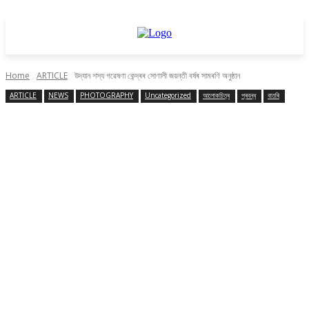
Home
ARTICLE
উদ্যান শস্য গৱেষণা কেন্দ্ৰৰ সোণালী জয়ন্তী বৰ্ষৰ সামৰণি অনুষ্ঠান
ARTICLE
NEWS
PHOTOGRAPHY
Uncategorized
আলোকচিত্ৰ
প্ৰবন্ধ
বাতৰি