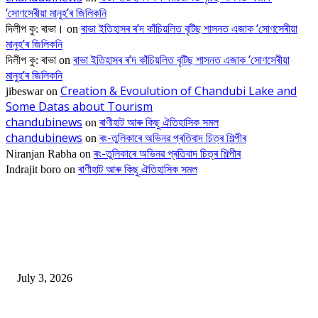
‘সোণসেৰীয়া মানুহ’ৰ জিলিকনি
ৰাভা ইতিহাসৰ ৰ’দ কাঁচিয়লিত বৃটিছ শাসনত এজাক ‘সোণসেৰীয়া
দিলীপ কু: ৰাভা।
on
মানুহ’ৰ জিলিকনি
ৰাভা ইতিহাসৰ ৰ’দ কাঁচিয়লিত বৃটিছ শাসনত এজাক ‘সোণসেৰীয়া
দিলীপ কু: ৰাভা
on
মানুহ’ৰ জিলিকনি
Creation & Evoulution of Chandubi Lake and
jibeswar
on
Some Datas about Tourism
chandubinews
ৰাণীহাট আৰু কিছু ঐতিহাসিক সমল
on
chandubinews
ৰং-তুলিকাৰে অভিনৱ প্ৰতিবাদ চিত্ৰ শিল্পীৰ
on
ৰং-তুলিকাৰে অভিনৱ প্ৰতিবাদ চিত্ৰ শিল্পীৰ
Niranjan Rabha
on
ৰাণীহাট আৰু কিছু ঐতিহাসিক সমল
Indrajit boro
on
EDITOR PICKS
ভাৰতীয় জনতা মজদুৰ সংঘৰ কামৰূপ জিলা কমিটি গঠন
July 3, 2026