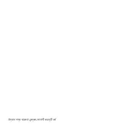
উদ্যান শস্য গৱেষণা কেন্দ্ৰৰ সোণালী জয়ন্তী বৰ্ষ