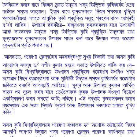
টনকিয়াল কৰাৰ বাবে বিজ্ঞান সন্মত উদ্যান শস্য ভিত্তিক কৃষিকাৰ্যই হৈছে
বৰ্তমান সময়ৰ আহ্বান। ইয়াৰ বাবে কৃষকসকলে নিজৰ সক্ষমতা বৃদ্ধিৰ
প্ৰয়োজনীয়তা লগতে আধুনিক কৃষি প্ৰযুক্তি সমূহ গ্ৰহণৰ বাবে আগ্ৰহী
হ’বই লাগিব। উপাচাৰ্য গৰাকীয়ে– ৰাজ্যখনৰ কৃষকসকলৰ বাবে উপযোগী
আৰু লাভজনক উদ্যান শস্য ভিত্তিক কৃষি প্ৰযুক্তি উদ্ভাৱন তথা
মূল্যায়নেৰে কৃষকসকলৰ উপকাৰ সাধন কৰা বাবে উদ্যান শস্য গৱেষণা
কেন্দ্ৰটোৰ প্ৰতি শলাগ লয়।
আনহাতে, গৱেষণা কেন্দ্ৰটোৰ অৱসৰপ্ৰাপ্ত মুখ্য বিজ্ঞানী তথা অসম কৃষি
০
আয়োগৰ সদস্য ড
নলীন কুমাৰ মহনে সভাত উপস্থিত থাকি কয় যে–
অসম কৃষি বিশ্ববিদ্যালয়ে উৎপাদন প্ৰযুক্তিৰ গৱেষণাৰ উপৰিও শস্য
চপোৱাৰ পিছৰ ব্যৱস্থাপনা আৰু সুনিৰ্দিষ্ট উদ্যান শস্যৰ কৃষিকাৰ্যৰ গৱেষণাৰ
জৰিয়তে বৰঙণি আগবঢ়াই আহিছে। ক্ষুদ্ৰ আৰু উপান্ত কৃষকৰ আৰ্থিক
লাভৰ পথ সূচল কৰাৰ বাবে তেওঁলোকক কৃষক উৎপাদক সংস্থা হিচাপে
একত্ৰিকৰণ কৰাৰ সময়ো আহি পৰিছে। এই পন্থাই কৃষকসকলৰ বজাৰ
ব্যৱস্থাত এক সৱল স্থিতি গ্ৰহণ আৰু উৎপাদনৰ দৰদামত ক্ষমতা বৃদ্ধি
কৰিব।
০
অসম কৃষি বিশ্ববিদ্যালয়ৰ গৱেষণা সঞ্চালক ড
অশোক ভট্টাচাৰ্যই নিজৰ
আদৰণি ভাষণত উদ্যান শস্য গৱেষণা কেন্দ্ৰৰ গৱেষণা কাৰ্যপন্থা তথা