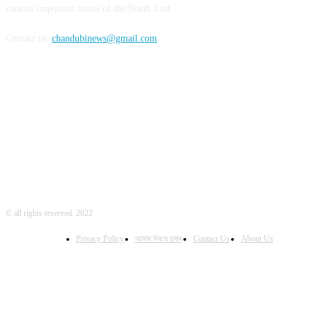
various important issues of the North East.
Contact us:
chandubinews@gmail.com
FOLLOW US
© all rights reserved. 2022
Privacy Policy
আমাৰ বিষয়ে দুষাৰ
Contact Us
About Us