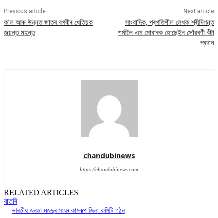
Previous article
Next article
ক’ল আৰু উন্নত জাতৰ বগৰীৰ খেতিয়ক
সাংবাদিক, প্ৰগতিশীল লেখক শ্ৰীদিগন্ত
জয়ন্ত মহন্ত
শৰ্মালৈ এম মোবাৰক হোছেইন সোঁৱৰণী বঁটা
প্ৰদান
chandubinews
https://chandubinews.com
RELATED ARTICLES
বাতৰি
ভাৰতীয় জনতা মজদুৰ সংঘৰ কামৰূপ জিলা কমিটি গঠন