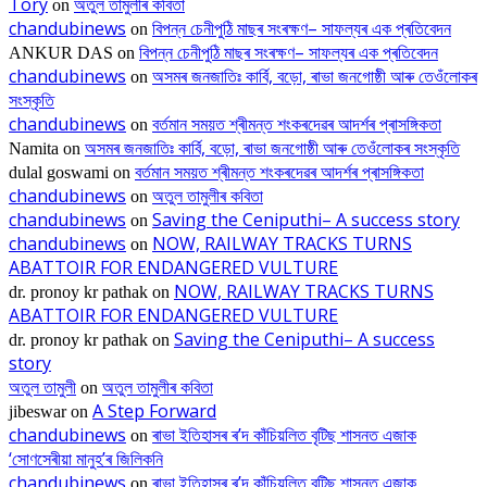
Tory
অতুল তামুলীৰ কবিতা
on
chandubinews
বিপন্ন চেনীপুঠি মাছৰ সংৰক্ষণ– সাফল্যৰ এক প্ৰতিবেদন
on
বিপন্ন চেনীপুঠি মাছৰ সংৰক্ষণ– সাফল্যৰ এক প্ৰতিবেদন
ANKUR DAS
on
chandubinews
অসমৰ জনজাতিঃ কাৰ্বি, বড়ো, ৰাভা জনগোষ্ঠী আৰু তেওঁলোকৰ
on
সংস্কৃতি
chandubinews
বৰ্তমান সময়ত শ্ৰীমন্ত শংকৰদেৱৰ আদৰ্শৰ প্ৰাসঙ্গিকতা
on
অসমৰ জনজাতিঃ কাৰ্বি, বড়ো, ৰাভা জনগোষ্ঠী আৰু তেওঁলোকৰ সংস্কৃতি
Namita
on
বৰ্তমান সময়ত শ্ৰীমন্ত শংকৰদেৱৰ আদৰ্শৰ প্ৰাসঙ্গিকতা
dulal goswami
on
chandubinews
অতুল তামুলীৰ কবিতা
on
chandubinews
Saving the Ceniputhi– A success story
on
chandubinews
NOW, RAILWAY TRACKS TURNS
on
ABATTOIR FOR ENDANGERED VULTURE
NOW, RAILWAY TRACKS TURNS
dr. pronoy kr pathak
on
ABATTOIR FOR ENDANGERED VULTURE
Saving the Ceniputhi– A success
dr. pronoy kr pathak
on
story
অতুল তামুলী
অতুল তামুলীৰ কবিতা
on
A Step Forward
jibeswar
on
chandubinews
ৰাভা ইতিহাসৰ ৰ’দ কাঁচিয়লিত বৃটিছ শাসনত এজাক
on
‘সোণসেৰীয়া মানুহ’ৰ জিলিকনি
chandubinews
ৰাভা ইতিহাসৰ ৰ’দ কাঁচিয়লিত বৃটিছ শাসনত এজাক
on