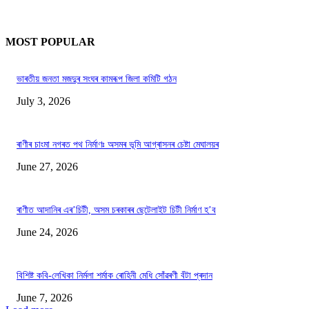
MOST POPULAR
ভাৰতীয় জনতা মজদুৰ সংঘৰ কামৰূপ জিলা কমিটি গঠন
July 3, 2026
ৰাণীৰ চাংমা নগৰত পথ নিৰ্মাণঃ অসমৰ ভূমি আগ্ৰাসনৰ চেষ্টা মেঘালয়ৰ
June 27, 2026
ৰাণীত আদানিৰ এৰ’চিটী, অসম চৰকাৰৰ ছেটেলাইট চিটী নিৰ্মাণ হ’ব
June 24, 2026
বিশিষ্ট কবি-লেখিকা নিৰ্মলা শৰ্মাক ৰোহিনী মেধি সোঁৱৰণী বঁটা প্ৰদান
June 7, 2026