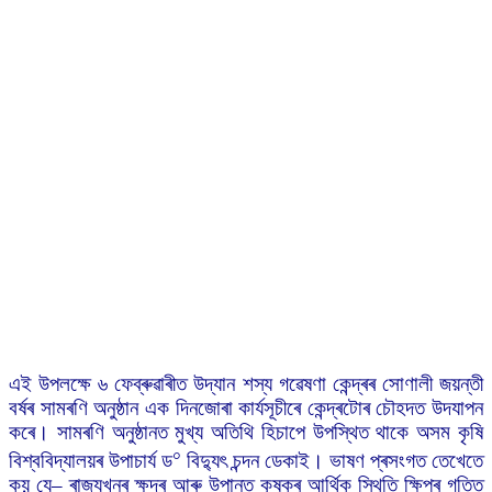
এই উপলক্ষে ৬ ফেব্ৰুৱাৰীত উদ্যান শস্য গৱেষণা কেন্দ্ৰৰ সোণালী জয়ন্তী
বৰ্ষৰ সামৰণি অনুষ্ঠান এক দিনজোৰা কাৰ্যসূচীৰে কেন্দ্ৰটোৰ চৌহদত উদযাপন
কৰে। সামৰণি অনুষ্ঠানত মুখ্য অতিথি হিচাপে উপস্থিত থাকে অসম কৃষি
০
বিশ্ববিদ্যালয়ৰ উপাচাৰ্য ড
বিদ্যুৎ চন্দন ডেকাই। ভাষণ প্ৰসংগত তেখেতে
কয় যে– ৰাজ্যখনৰ ক্ষুদ্ৰ আৰু উপান্ত কৃষকৰ আৰ্থিক স্থিতি ক্ষিপ্ৰ গতিত