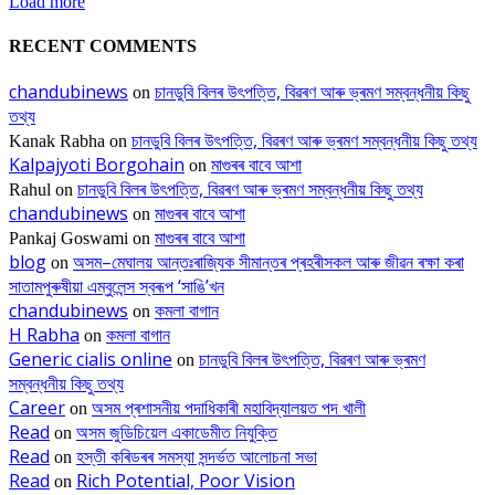
Load more
RECENT COMMENTS
chandubinews
চানডুবি বিলৰ উৎপত্তি, বিৱৰণ আৰু ভ্ৰমণ সম্বন্ধনীয় কিছু
on
তথ্য
চানডুবি বিলৰ উৎপত্তি, বিৱৰণ আৰু ভ্ৰমণ সম্বন্ধনীয় কিছু তথ্য
Kanak Rabha
on
Kalpajyoti Borgohain
মাগুৰৰ বাবে আশা
on
চানডুবি বিলৰ উৎপত্তি, বিৱৰণ আৰু ভ্ৰমণ সম্বন্ধনীয় কিছু তথ্য
Rahul
on
chandubinews
মাগুৰৰ বাবে আশা
on
মাগুৰৰ বাবে আশা
Pankaj Goswami
on
blog
অসম–মেঘালয় আন্তঃৰাজ্যিক সীমান্তৰ প্ৰহৰীসকল আৰু জীৱন ৰক্ষা কৰা
on
সাতামপুৰুষীয়া এম্বুলেন্স স্বৰূপ ‘সাঙি’খন
chandubinews
কমলা বাগান
on
H Rabha
কমলা বাগান
on
Generic cialis online
চানডুবি বিলৰ উৎপত্তি, বিৱৰণ আৰু ভ্ৰমণ
on
সম্বন্ধনীয় কিছু তথ্য
Career
অসম প্ৰশাসনীয় পদাধিকাৰী মহাবিদ্যালয়ত পদ খালী
on
Read
অসম জুডিচিয়েল একাডেমীত নিযুক্তি
on
Read
হস্তী কৰিডৰৰ সমস্যা সন্দৰ্ভত আলোচনা সভা
on
Read
Rich Potential, Poor Vision
on