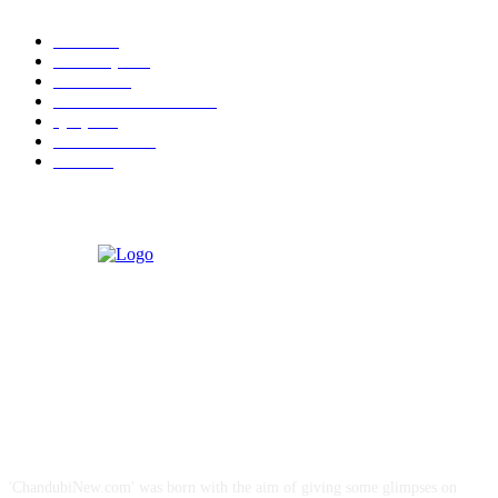
বাতৰি
1101
আলোকচিত্ৰ
535
NEWS
530
PHOTOGRAPHY
473
প্ৰবন্ধ
323
ARTICLE
298
বিজ্ঞাপন
52
ABOUT US
'ChandubiNew.com' was born with the aim of giving some glimpses on