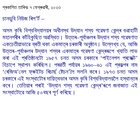
প্ৰকাশিত তাৰিখঃ ৭ ফেব্ৰুৱাৰী, ২০২৩
চানডুবি নিউজ ৰিপ’ৰ্ট –
অসম কৃষি বিশ্ববিদ্যালয়ৰ অধীনস্থ উদ্যান শস্য গৱেষণা কেন্দ্ৰ গুৱাহাটী
মহানগৰীৰ কাঁহিকুছিত অৱস্থিত। উত্তৰ–পূৰ্বাঞ্চলৰ উদ্যান শস্য গৱেষণাত
একচেতীয়াভাৱে ব্ৰতী থকা একমাত্ৰ চৰকাৰী অনুষ্ঠান। উল্লেখ্য যে, আজি
উত্তৰ–পূৰ্বাঞ্চলৰ উদ্যান শস্যৰ একমাত্ৰ গৱেষণা কেন্দ্ৰৰূপে খ্যাতি লাভ
কৰা এই প্ৰতিষ্ঠানটো ১৯৫৭ চনত অসম চৰকাৰে ‘পাইনেপল প্ৰজেক্ট’
হিচাপে স্থাপন কৰিছিল। পৰৱৰ্তী পৰ্যায়ৰ ১৯৬০–৬১ এই প্ৰকল্পৰ নাম
‘ৰেজিঅ’নেল ফ্ৰুইটচ ৰিচাৰ্ছ ষ্টেচন’লৈ সলনি কৰে। ১৯৭৩ চনত অসম
চৰকাৰে এই সংস্থাটোৰ দায়িত্বভাৰ অসম কৃষি বিশ্ববিদ্যালয়লৈ হস্থান্তৰ
কৰে। তেতিয়াৰ পৰাই ‘উদ্যান শস্য গৱেষণা কেন্দ্ৰ’ৰূপে জনাজাত এই
সংস্থাটোৱে আজি ৫০বছৰ পূৰ্ণ কৰিছে।