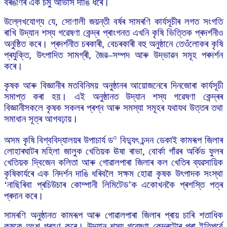
বৰঙণিৰ এক চমু আভাস দাঙি ধৰে।
উল্লেখযোগ্য যে, সোণালী জয়ন্তী বৰ্ষৰ সামৰণি কাৰ্যসূচীৰ লগত সংগতি
ৰাখি উদ্যান শস্য গৱেষণা কেন্দ্ৰ প্ৰাংগনত এখনি কৃষি ভিত্তিক প্ৰদৰ্শনীও
অনুষ্ঠিত কৰে। প্ৰদৰ্শনীত চৰকাৰী, বেচৰকাৰী বহু অনুষ্ঠানে তেওঁলোকৰ কৃষি
প্ৰযুক্তি, উৎপাদিত সামগ্ৰী, জৈৱ–সম্পদ আৰু উদ্ভাৱন সমূহ পৰদৰ্শন
কৰে।
কৃষক আৰু বিজ্ঞানীৰ মতবিনিময় অনুষ্ঠানৰ আয়োজনেৰে দিনজোৰা কাৰ্যসূচী
সমাপ্ত কৰা হয়। এই অনুষ্ঠানত উদ্যান শস্য গৱেষণা কেন্দ্ৰৰ
বিজ্ঞানীসকলে কৃষক সকলৰ প্ৰশ্ন আৰু সমস্যা সমূহৰ যথাযথ উত্তৰ তথা
সমাধান সূত্ৰ আগবঢ়ায়।
০
অসম কৃষি বিশ্ববিদ্যালয়ৰ উপাচাৰ্য ড
বিদ্যুৎ চন্দন ডেকাই কামৰূপ জিলাৰ
লোহাৰঘাটৰ মহিলা জালুক খেতিয়ক ঊষা ৰাভা, বোৰ্কা গাঁৱৰ অৰ্কিড ফুলৰ
খেতিয়ক দ্বিজেন কলিতা আৰু গোৱালপাৰা জিলাৰ কল খেতিৰ ব্যৱসায়িক
কৃষিকাৰ্যৰে এক নিদৰ্শন দাঙি ধৰিবলৈ সক্ষম হোৱা কৃষক উৎপাদক সংস্থা
‘নাছিৰিবা প্ৰচিউচাৰ কোম্পানী লিমিটেড’ক একোখনকৈ প্ৰশস্তি পত্ৰ
প্ৰদান কৰে।
সামৰণি অনুষ্ঠানত কামৰূপ আৰু গোৱালপাৰা জিলাৰ প্ৰায় চাৰি শতাধিক
কৃষকে অংশ গ্ৰহণ কৰে। উদ্যান শস্য গৱেষণা কেন্দ্ৰটোৰ পৰা ইতিপূৰ্বে