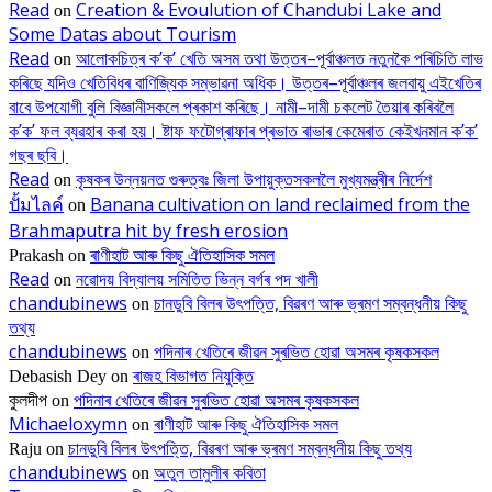
Read
Creation & Evoulution of Chandubi Lake and
on
Some Datas about Tourism
Read
আলোকচিত্ৰ ক’ক’ খেতি অসম তথা উত্তৰ–পূৰ্বাঞ্চলত নতুনকৈ পৰিচিতি লাভ
on
কৰিছে যদিও খেতিবিধৰ বাণিজ্যিক সম্ভাৱনা অধিক। উত্তৰ–পূৰ্বাঞ্চলৰ জলবায়ু এইখেতিৰ
বাবে উপযোগী বুলি বিজ্ঞানীসকলে প্ৰকাশ কৰিছে। নামী–দামী চকলেট তৈয়াৰ কৰিবলৈ
ক’ক’ ফল ব্যৱহাৰ কৰা হয়। ষ্টাফ ফটোগ্ৰাফাৰ প্ৰভাত ৰাভাৰ কেমেৰাত কেইখনমান ক’ক’
গছৰ ছবি।
Read
কৃষকৰ উন্নয়নত গুৰুত্বঃ জিলা উপায়ুক্তসকললৈ মুখ্যমন্ত্ৰীৰ নিৰ্দেশ
on
ปั้มไลค์
Banana cultivation on land reclaimed from the
on
Brahmaputra hit by fresh erosion
ৰাণীহাট আৰু কিছু ঐতিহাসিক সমল
Prakash
on
Read
নৱোদয় বিদ্যালয় সমিতিত ভিন্ন বৰ্গৰ পদ খালী
on
chandubinews
চানডুবি বিলৰ উৎপত্তি, বিৱৰণ আৰু ভ্ৰমণ সম্বন্ধনীয় কিছু
on
তথ্য
chandubinews
পদিনাৰ খেতিৰে জীৱন সুৰভিত হোৱা অসমৰ কৃষকসকল
on
ৰাজহ বিভাগত নিযুক্তি
Debasish Dey
on
পদিনাৰ খেতিৰে জীৱন সুৰভিত হোৱা অসমৰ কৃষকসকল
কুলদীপ
on
Michaeloxymn
ৰাণীহাট আৰু কিছু ঐতিহাসিক সমল
on
চানডুবি বিলৰ উৎপত্তি, বিৱৰণ আৰু ভ্ৰমণ সম্বন্ধনীয় কিছু তথ্য
Raju
on
chandubinews
অতুল তামুলীৰ কবিতা
on