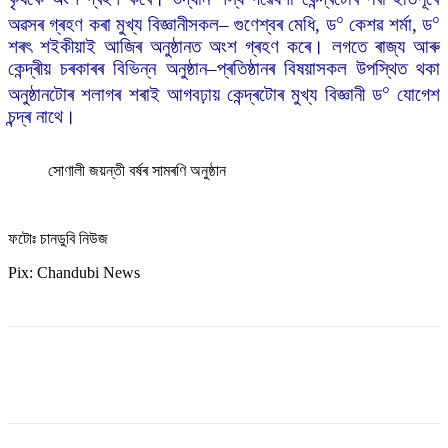
০
০
অৱসৰ গ্ৰহণ কৰা মুখ্য বিজ্ঞানীসকল– গুণেশ্বৰ মেধি, ড
কেশৱ শৰ্মা, ড
শৰৎ শইকীয়াই আজিৰ অনুষ্ঠানত অংশ গ্ৰহণ কৰে। লগতে ৰাজ্য আৰু
কেন্দ্ৰীয় চৰকাৰৰ বিভিন্ন অনুষ্ঠান–প্ৰতিষ্ঠানৰ বিষয়াসকল উপস্থিত থকা
০
অনুষ্ঠানটোৰ শলাগৰ শৰাই আগবঢ়ায় কেন্দ্ৰটোৰ মুখ্য বিজ্ঞানী ড
যোগেশ
চন্দ্ৰ নাথে।
সোণালী জয়ন্তী বৰ্ষৰ সামৰণি অনুষ্ঠান
ফটোঃ চানডুবি নিউজ
Pix: Chandubi News