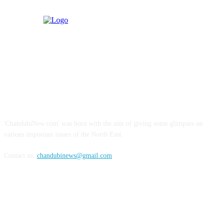
ABOUT US
'ChandubiNew.com' was born with the aim of giving some glimpses on
various important issues of the North East.
Contact us:
chandubinews@gmail.com
FOLLOW US