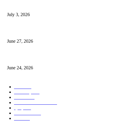
ভাৰতীয় জনতা মজদুৰ সংঘৰ কামৰূপ জিলা কমিটি গঠন
July 3, 2026
ৰাণীৰ চাংমা নগৰত পথ নিৰ্মাণঃ অসমৰ ভূমি আগ্ৰাসনৰ চেষ্টা মেঘালয়ৰ
June 27, 2026
ৰাণীত আদানিৰ এৰ’চিটী, অসম চৰকাৰৰ ছেটেলাইট চিটী নিৰ্মাণ হ’ব
June 24, 2026
POPULAR CATEGORY
বাতৰি
1101
আলোকচিত্ৰ
535
NEWS
530
PHOTOGRAPHY
473
প্ৰবন্ধ
323
ARTICLE
298
বিজ্ঞাপন
52