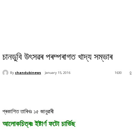
চানডুবি উৎসৱৰ পৰম্পৰাগত খাদ্য সম্ভাৰ
By
chandubinews
January 15, 2016
1630
0
প্ৰকাশিত তাৰিখঃ ১৫ জানুৱাৰী
আলোকচিত্ৰঃ ইষ্টাৰ্ণ ফটো চাৰ্ভিছ