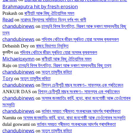
Brahmaputra hit by fresh erosion
ৰাণীহাট আৰু কিছু ঐতিহাসিক সমল
Prakash
on
Read
নৱোদয় বিদ্যালয় সমিতিত ভিন্ন বৰ্গৰ পদ খালী
on
chandubinews
চানডুবি বিলৰ উৎপত্তি, বিৱৰণ আৰু ভ্ৰমণ সম্বন্ধনীয় কিছু
on
তথ্য
chandubinews
পদিনাৰ খেতিৰে জীৱন সুৰভিত হোৱা অসমৰ কৃষকসকল
on
ৰাজহ বিভাগত নিযুক্তি
Debasish Dey
on
পদিনাৰ খেতিৰে জীৱন সুৰভিত হোৱা অসমৰ কৃষকসকল
কুলদীপ
on
Michaeloxymn
ৰাণীহাট আৰু কিছু ঐতিহাসিক সমল
on
চানডুবি বিলৰ উৎপত্তি, বিৱৰণ আৰু ভ্ৰমণ সম্বন্ধনীয় কিছু তথ্য
Raju
on
chandubinews
অতুল তামুলীৰ কবিতা
on
Tory
অতুল তামুলীৰ কবিতা
on
chandubinews
বিপন্ন চেনীপুঠি মাছৰ সংৰক্ষণ– সাফল্যৰ এক প্ৰতিবেদন
on
বিপন্ন চেনীপুঠি মাছৰ সংৰক্ষণ– সাফল্যৰ এক প্ৰতিবেদন
ANKUR DAS
on
chandubinews
অসমৰ জনজাতিঃ কাৰ্বি, বড়ো, ৰাভা জনগোষ্ঠী আৰু তেওঁলোকৰ
on
সংস্কৃতি
chandubinews
বৰ্তমান সময়ত শ্ৰীমন্ত শংকৰদেৱৰ আদৰ্শৰ প্ৰাসঙ্গিকতা
on
অসমৰ জনজাতিঃ কাৰ্বি, বড়ো, ৰাভা জনগোষ্ঠী আৰু তেওঁলোকৰ সংস্কৃতি
Namita
on
বৰ্তমান সময়ত শ্ৰীমন্ত শংকৰদেৱৰ আদৰ্শৰ প্ৰাসঙ্গিকতা
dulal goswami
on
chandubinews
অতুল তামুলীৰ কবিতা
on