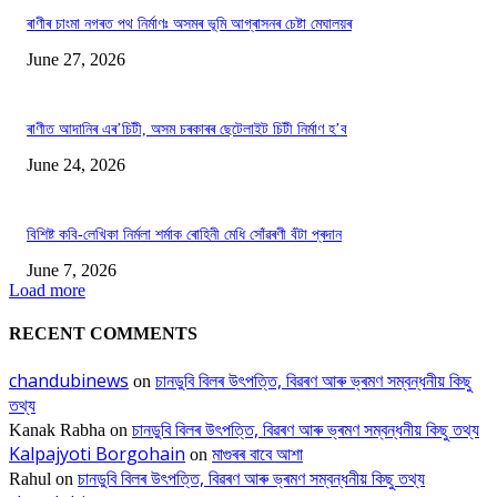
ৰাণীৰ চাংমা নগৰত পথ নিৰ্মাণঃ অসমৰ ভূমি আগ্ৰাসনৰ চেষ্টা মেঘালয়ৰ
June 27, 2026
ৰাণীত আদানিৰ এৰ’চিটী, অসম চৰকাৰৰ ছেটেলাইট চিটী নিৰ্মাণ হ’ব
June 24, 2026
বিশিষ্ট কবি-লেখিকা নিৰ্মলা শৰ্মাক ৰোহিনী মেধি সোঁৱৰণী বঁটা প্ৰদান
June 7, 2026
Load more
RECENT COMMENTS
chandubinews
চানডুবি বিলৰ উৎপত্তি, বিৱৰণ আৰু ভ্ৰমণ সম্বন্ধনীয় কিছু
on
তথ্য
চানডুবি বিলৰ উৎপত্তি, বিৱৰণ আৰু ভ্ৰমণ সম্বন্ধনীয় কিছু তথ্য
Kanak Rabha
on
Kalpajyoti Borgohain
মাগুৰৰ বাবে আশা
on
চানডুবি বিলৰ উৎপত্তি, বিৱৰণ আৰু ভ্ৰমণ সম্বন্ধনীয় কিছু তথ্য
Rahul
on