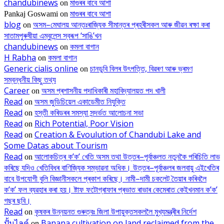
chandubinews
মাগুৰৰ বাবে আশা
on
মাগুৰৰ বাবে আশা
Pankaj Goswami
on
blog
অসম–মেঘালয় আন্তঃৰাজ্যিক সীমান্তৰ প্ৰহৰীসকল আৰু জীৱন ৰক্ষা কৰা
on
সাতামপুৰুষীয়া এম্বুলেন্স স্বৰূপ ‘সাঙি’খন
chandubinews
কমলা বাগান
on
H Rabha
কমলা বাগান
on
Generic cialis online
চানডুবি বিলৰ উৎপত্তি, বিৱৰণ আৰু ভ্ৰমণ
on
সম্বন্ধনীয় কিছু তথ্য
Career
অসম প্ৰশাসনীয় পদাধিকাৰী মহাবিদ্যালয়ত পদ খালী
on
Read
অসম জুডিচিয়েল একাডেমীত নিযুক্তি
on
Read
হস্তী কৰিডৰৰ সমস্যা সন্দৰ্ভত আলোচনা সভা
on
Read
Rich Potential, Poor Vision
on
Read
Creation & Evoulution of Chandubi Lake and
on
Some Datas about Tourism
Read
আলোকচিত্ৰ ক’ক’ খেতি অসম তথা উত্তৰ–পূৰ্বাঞ্চলত নতুনকৈ পৰিচিতি লাভ
on
কৰিছে যদিও খেতিবিধৰ বাণিজ্যিক সম্ভাৱনা অধিক। উত্তৰ–পূৰ্বাঞ্চলৰ জলবায়ু এইখেতিৰ
বাবে উপযোগী বুলি বিজ্ঞানীসকলে প্ৰকাশ কৰিছে। নামী–দামী চকলেট তৈয়াৰ কৰিবলৈ
ক’ক’ ফল ব্যৱহাৰ কৰা হয়। ষ্টাফ ফটোগ্ৰাফাৰ প্ৰভাত ৰাভাৰ কেমেৰাত কেইখনমান ক’ক’
গছৰ ছবি।
Read
কৃষকৰ উন্নয়নত গুৰুত্বঃ জিলা উপায়ুক্তসকললৈ মুখ্যমন্ত্ৰীৰ নিৰ্দেশ
on
ปั้มไลค์
Banana cultivation on land reclaimed from the
on