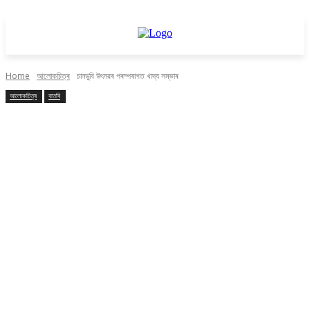
Home
আলোকচিত্ৰ
চানডুবি উৎসৱৰ পৰম্পৰাগত খাদ্য সম্ভাৰ
আলোকচিত্ৰ
বাতৰি