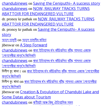
chandubinews
Saving the Ceniputhi– A success story
on
chandubinews
NOW, RAILWAY TRACKS TURNS
on
ABATTOIR FOR ENDANGERED VULTURE
NOW, RAILWAY TRACKS TURNS
dr. pronoy kr pathak
on
ABATTOIR FOR ENDANGERED VULTURE
Saving the Ceniputhi– A success
dr. pronoy kr pathak
on
story
অতুল তামুলী
অতুল তামুলীৰ কবিতা
on
A Step Forward
jibeswar
on
chandubinews
ৰাভা ইতিহাসৰ ৰ’দ কাঁচিয়লিত বৃটিছ শাসনত এজাক
on
‘সোণসেৰীয়া মানুহ’ৰ জিলিকনি
chandubinews
ৰাভা ইতিহাসৰ ৰ’দ কাঁচিয়লিত বৃটিছ শাসনত এজাক
on
‘সোণসেৰীয়া মানুহ’ৰ জিলিকনি
ৰাভা ইতিহাসৰ ৰ’দ কাঁচিয়লিত বৃটিছ শাসনত এজাক ‘সোণসেৰীয়া
দিলীপ কু: ৰাভা।
on
মানুহ’ৰ জিলিকনি
ৰাভা ইতিহাসৰ ৰ’দ কাঁচিয়লিত বৃটিছ শাসনত এজাক ‘সোণসেৰীয়া
দিলীপ কু: ৰাভা
on
মানুহ’ৰ জিলিকনি
Creation & Evoulution of Chandubi Lake and
jibeswar
on
Some Datas about Tourism
chandubinews
ৰাণীহাট আৰু কিছু ঐতিহাসিক সমল
on