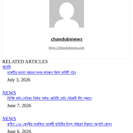
chandubinews
https://chandubinews.com
RELATED ARTICLES
বাতৰি
ভাৰতীয় জনতা মজদুৰ সংঘৰ কামৰূপ জিলা কমিটি গঠন
July 3, 2026
NEWS
বিশিষ্ট কবি-লেখিকা নিৰ্মলা শৰ্মাক ৰোহিনী মেধি সোঁৱৰণী বঁটা প্ৰদান
June 7, 2026
NEWS
ৰাণীত ১৭৫ কেন্দ্ৰীয় সংৰক্ষিত আৰক্ষী বাহিনীৰ বিশ্ব পৰিৱেশ দিৱসত গছপুলি ৰোপন
June 6, 2026