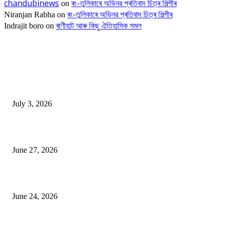
chandubinews
ৰং-তুলিকাৰে অভিনৱ প্ৰতিবাদ চিত্ৰ শিল্পীৰ
on
ৰং-তুলিকাৰে অভিনৱ প্ৰতিবাদ চিত্ৰ শিল্পীৰ
Niranjan Rabha
on
ৰাণীহাট আৰু কিছু ঐতিহাসিক সমল
Indrajit boro
on
EDITOR PICKS
ভাৰতীয় জনতা মজদুৰ সংঘৰ কামৰূপ জিলা কমিটি গঠন
July 3, 2026
ৰাণীৰ চাংমা নগৰত পথ নিৰ্মাণঃ অসমৰ ভূমি আগ্ৰাসনৰ চেষ্টা মেঘালয়ৰ
June 27, 2026
ৰাণীত আদানিৰ এৰ’চিটী, অসম চৰকাৰৰ ছেটেলাইট চিটী নিৰ্মাণ হ’ব
June 24, 2026
POPULAR POSTS