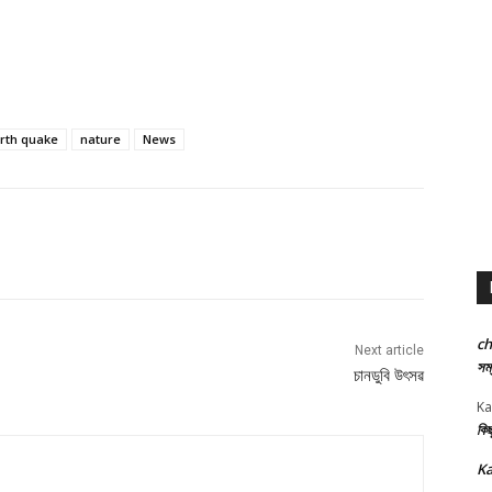
rth quake
nature
News
c
Next article
সম্
চানডুবি উৎসৱ
Ka
কিছ
Ka