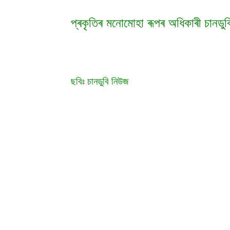
প্ৰকৃতিৰ মনোমোহা ৰূপৰ অধিকাৰী চানডুব
ছবিঃ চানডুবি নিউজ