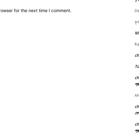
rowser for the next time I comment.
De
কুল
M
Ra
c
To
c
প্ৰ
A
c
তে
c
প্ৰ