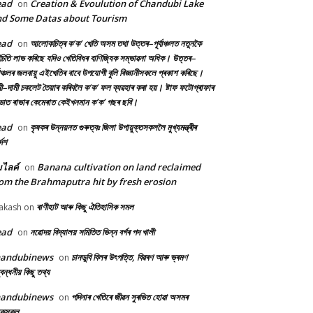
ead
Creation & Evoulution of Chandubi Lake
on
d Some Datas about Tourism
ead
আলোকচিত্ৰ ক’ক’ খেতি অসম তথা উত্তৰ–পূৰ্বাঞ্চলত নতুনকৈ
on
চিতি লাভ কৰিছে যদিও খেতিবিধৰ বাণিজ্যিক সম্ভাৱনা অধিক। উত্তৰ–
্বাঞ্চলৰ জলবায়ু এইখেতিৰ বাবে উপযোগী বুলি বিজ্ঞানীসকলে প্ৰকাশ কৰিছে।
ী–দামী চকলেট তৈয়াৰ কৰিবলৈ ক’ক’ ফল ব্যৱহাৰ কৰা হয়। ষ্টাফ ফটোগ্ৰাফাৰ
ৰভাত ৰাভাৰ কেমেৰাত কেইখনমান ক’ক’ গছৰ ছবি।
ead
কৃষকৰ উন্নয়নত গুৰুত্বঃ জিলা উপায়ুক্তসকললৈ মুখ্যমন্ত্ৰীৰ
on
দেশ
้มไลค์
Banana cultivation on land reclaimed
on
om the Brahmaputra hit by fresh erosion
ৰাণীহাট আৰু কিছু ঐতিহাসিক সমল
akash
on
ead
নৱোদয় বিদ্যালয় সমিতিত ভিন্ন বৰ্গৰ পদ খালী
on
handubinews
চানডুবি বিলৰ উৎপত্তি, বিৱৰণ আৰু ভ্ৰমণ
on
বন্ধনীয় কিছু তথ্য
handubinews
পদিনাৰ খেতিৰে জীৱন সুৰভিত হোৱা অসমৰ
on
ষকসকল