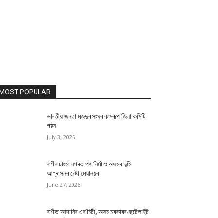
MOST POPULAR
ভাৰতীয় জনতা মজদুৰ সংঘৰ কামৰূপ জিলা কমিটি
গঠন
July 3, 2026
ৰাণীৰ চাংমা নগৰত পথ নিৰ্মাণঃ অসমৰ ভূমি
আগ্ৰাসনৰ চেষ্টা মেঘালয়ৰ
June 27, 2026
ৰাণীত আদানিৰ এৰ’চিটী, অসম চৰকাৰৰ ছেটেলাইট