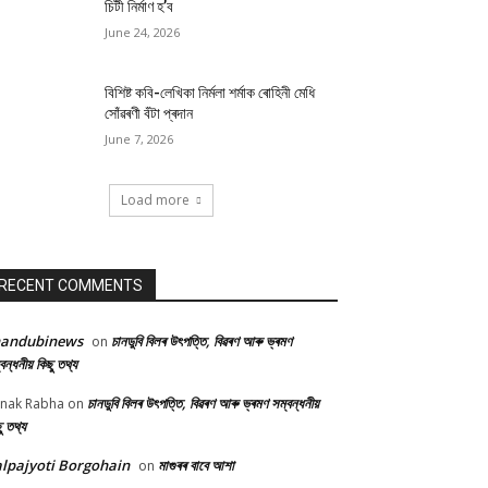
চিটী নিৰ্মাণ হ’ব
June 24, 2026
বিশিষ্ট কবি-লেখিকা নিৰ্মলা শৰ্মাক ৰোহিনী মেধি
সোঁৱৰণী বঁটা প্ৰদান
June 7, 2026
Load more
RECENT COMMENTS
handubinews
চানডুবি বিলৰ উৎপত্তি, বিৱৰণ আৰু ভ্ৰমণ
on
বন্ধনীয় কিছু তথ্য
চানডুবি বিলৰ উৎপত্তি, বিৱৰণ আৰু ভ্ৰমণ সম্বন্ধনীয়
nak Rabha
on
ু তথ্য
lpajyoti Borgohain
মাগুৰৰ বাবে আশা
on