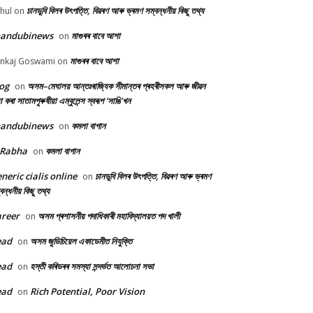
চানডুবি বিলৰ উৎপত্তি, বিৱৰণ আৰু ভ্ৰমণ সম্বন্ধনীয় কিছু তথ্য
hul
on
handubinews
মাগুৰৰ বাবে আশা
on
মাগুৰৰ বাবে আশা
nkaj Goswami
on
og
অসম–মেঘালয় আন্তঃৰাজ্যিক সীমান্তৰ প্ৰহৰীসকল আৰু জীৱন
on
ষা কৰা সাতামপুৰুষীয়া এম্বুলেন্স স্বৰূপ ‘সাঙি’খন
handubinews
কমলা বাগান
on
 Rabha
কমলা বাগান
on
neric cialis online
চানডুবি বিলৰ উৎপত্তি, বিৱৰণ আৰু ভ্ৰমণ
on
বন্ধনীয় কিছু তথ্য
reer
অসম প্ৰশাসনীয় পদাধিকাৰী মহাবিদ্যালয়ত পদ খালী
on
ead
অসম জুডিচিয়েল একাডেমীত নিযুক্তি
on
ead
হস্তী কৰিডৰৰ সমস্যা সন্দৰ্ভত আলোচনা সভা
on
ead
Rich Potential, Poor Vision
on