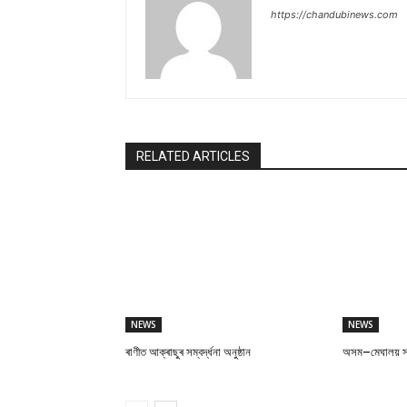
https://chandubinews.com
RELATED ARTICLES
NEWS
NEWS
ৰাণীত আক্ৰাছুৰ সম্বৰ্দ্ধনা অনুষ্ঠান
অসম–মেঘালয় সাংস