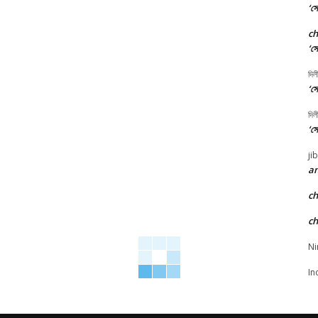
‘সো
c
‘সো
দিল
‘সো
দিল
‘সো
ji
an
c
c
Ni
In