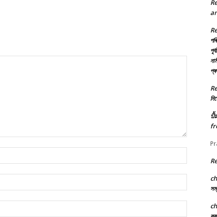
R
an
R
পৰি
পূৰ
নাম
প্
R
নিৰ্
ปั
fr
Pr
Name:*
R
c
Email:*
সম্
Website:
c
কৃ