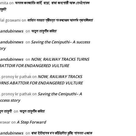
অসমৰ জনজাতিঃ কাৰ্বি, বড়ো, ৰাভা জনগোষ্ঠী আৰু তেওঁলোকৰ
mita
on
্কৃতি
বৰ্তমান সময়ত শ্ৰীমন্ত শংকৰদেৱৰ আদৰ্শৰ প্ৰাসঙ্গিকতা
lal goswami
on
handubinews
অতুল তামুলীৰ কবিতা
on
handubinews
Saving the Ceniputhi– A success
on
ory
handubinews
NOW, RAILWAY TRACKS TURNS
on
BATTOIR FOR ENDANGERED VULTURE
NOW, RAILWAY TRACKS
. pronoy kr pathak
on
URNS ABATTOIR FOR ENDANGERED VULTURE
Saving the Ceniputhi– A
. pronoy kr pathak
on
ccess story
ল তামুলী
অতুল তামুলীৰ কবিতা
on
A Step Forward
beswar
on
handubinews
ৰাভা ইতিহাসৰ ৰ’দ কাঁচিয়লিত বৃটিছ শাসনত এজাক
on