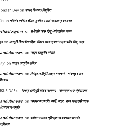
ৰাজহ বিভাগত নিযুক্তি
basish Dey
on
পদিনাৰ খেতিৰে জীৱন সুৰভিত হোৱা অসমৰ কৃষকসকল
দীপ
on
ichaeloxymn
ৰাণীহাট আৰু কিছু ঐতিহাসিক সমল
on
চানডুবি বিলৰ উৎপত্তি, বিৱৰণ আৰু ভ্ৰমণ সম্বন্ধনীয় কিছু তথ্য
ju
on
handubinews
অতুল তামুলীৰ কবিতা
on
ry
অতুল তামুলীৰ কবিতা
on
handubinews
বিপন্ন চেনীপুঠি মাছৰ সংৰক্ষণ– সাফল্যৰ এক
on
তিবেদন
বিপন্ন চেনীপুঠি মাছৰ সংৰক্ষণ– সাফল্যৰ এক প্ৰতিবেদন
NKUR DAS
on
handubinews
অসমৰ জনজাতিঃ কাৰ্বি, বড়ো, ৰাভা জনগোষ্ঠী আৰু
on
ওঁলোকৰ সংস্কৃতি
handubinews
বৰ্তমান সময়ত শ্ৰীমন্ত শংকৰদেৱৰ আদৰ্শৰ
on
াসঙ্গিকতা