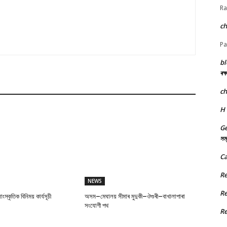
Ra
c
Pa
bl
ৰক্
c
H
Ge
সম্
Ca
R
NEWS
R
্কৃতিক বিনিময় কাৰ্যসূচী
অসম–মেঘালয় সীমাৰ মুদুকী–ঔগুৰী–বাখালাপাৰা
সংযোগী পথ
R