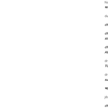
Na
সংস
du
c
c
st
c
A
dr
T
dr
su
অতু
ji
c