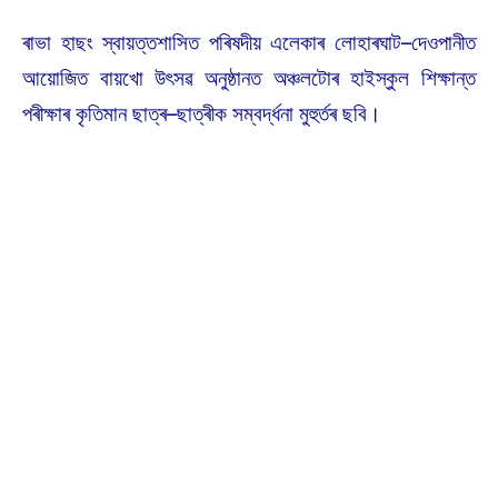
ৰাভা হাছং স্বায়ত্তশাসিত পৰিষদীয় এলেকাৰ লোহাৰঘাট–দেওপানীত
আয়োজিত বায়খো উৎসৱ অনুষ্ঠানত অঞ্চলটোৰ হাইস্কুল শিক্ষান্ত
পৰীক্ষাৰ কৃতিমান ছাত্ৰ–ছাত্ৰীক সম্বৰ্দ্ধনা মুহুৰ্তৰ ছবি।