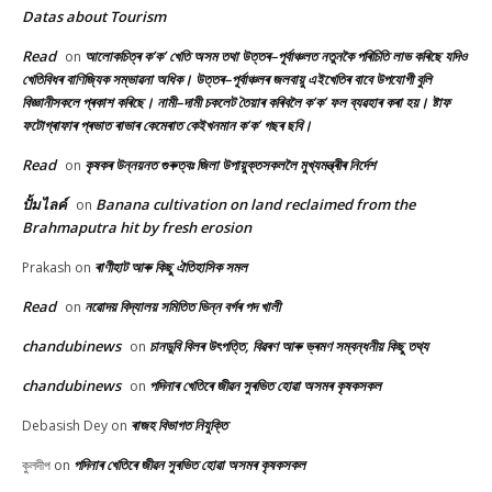
Datas about Tourism
Read
আলোকচিত্ৰ ক’ক’ খেতি অসম তথা উত্তৰ–পূৰ্বাঞ্চলত নতুনকৈ পৰিচিতি লাভ কৰিছে যদিও
on
খেতিবিধৰ বাণিজ্যিক সম্ভাৱনা অধিক। উত্তৰ–পূৰ্বাঞ্চলৰ জলবায়ু এইখেতিৰ বাবে উপযোগী বুলি
বিজ্ঞানীসকলে প্ৰকাশ কৰিছে। নামী–দামী চকলেট তৈয়াৰ কৰিবলৈ ক’ক’ ফল ব্যৱহাৰ কৰা হয়। ষ্টাফ
ফটোগ্ৰাফাৰ প্ৰভাত ৰাভাৰ কেমেৰাত কেইখনমান ক’ক’ গছৰ ছবি।
Read
কৃষকৰ উন্নয়নত গুৰুত্বঃ জিলা উপায়ুক্তসকললৈ মুখ্যমন্ত্ৰীৰ নিৰ্দেশ
on
ปั้มไลค์
Banana cultivation on land reclaimed from the
on
Brahmaputra hit by fresh erosion
ৰাণীহাট আৰু কিছু ঐতিহাসিক সমল
Prakash
on
Read
নৱোদয় বিদ্যালয় সমিতিত ভিন্ন বৰ্গৰ পদ খালী
on
chandubinews
চানডুবি বিলৰ উৎপত্তি, বিৱৰণ আৰু ভ্ৰমণ সম্বন্ধনীয় কিছু তথ্য
on
chandubinews
পদিনাৰ খেতিৰে জীৱন সুৰভিত হোৱা অসমৰ কৃষকসকল
on
ৰাজহ বিভাগত নিযুক্তি
Debasish Dey
on
পদিনাৰ খেতিৰে জীৱন সুৰভিত হোৱা অসমৰ কৃষকসকল
কুলদীপ
on