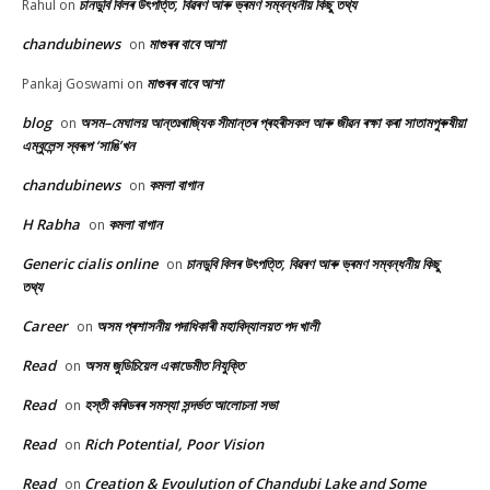
চানডুবি বিলৰ উৎপত্তি, বিৱৰণ আৰু ভ্ৰমণ সম্বন্ধনীয় কিছু তথ্য
Rahul
on
chandubinews
মাগুৰৰ বাবে আশা
on
মাগুৰৰ বাবে আশা
Pankaj Goswami
on
blog
অসম–মেঘালয় আন্তঃৰাজ্যিক সীমান্তৰ প্ৰহৰীসকল আৰু জীৱন ৰক্ষা কৰা সাতামপুৰুষীয়া
on
এম্বুলেন্স স্বৰূপ ‘সাঙি’খন
chandubinews
কমলা বাগান
on
H Rabha
কমলা বাগান
on
Generic cialis online
চানডুবি বিলৰ উৎপত্তি, বিৱৰণ আৰু ভ্ৰমণ সম্বন্ধনীয় কিছু
on
তথ্য
Career
অসম প্ৰশাসনীয় পদাধিকাৰী মহাবিদ্যালয়ত পদ খালী
on
Read
অসম জুডিচিয়েল একাডেমীত নিযুক্তি
on
Read
হস্তী কৰিডৰৰ সমস্যা সন্দৰ্ভত আলোচনা সভা
on
Read
Rich Potential, Poor Vision
on
Read
Creation & Evoulution of Chandubi Lake and Some
on