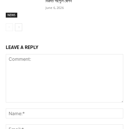
দিৱসত গছপুলি ৰোপন
June 6, 2026
NEWS
LEAVE A REPLY
Comment:
Na
Ema