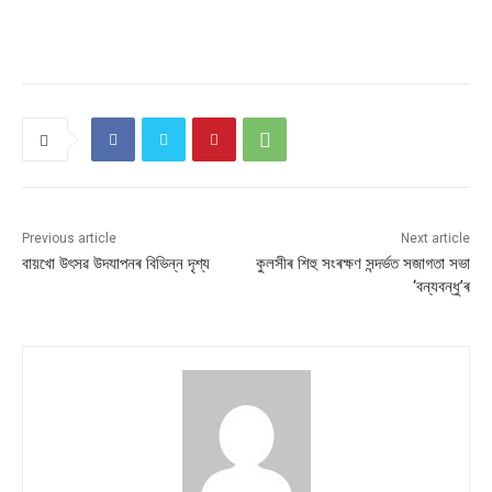
Previous article
Next article
বায়খো উৎসৱ উদযাপনৰ বিভিন্ন দৃশ্য
কুলসীৰ শিহু সংৰক্ষণ সন্দৰ্ভত সজাগতা সভা
‘বন্যবন্ধু’ৰ