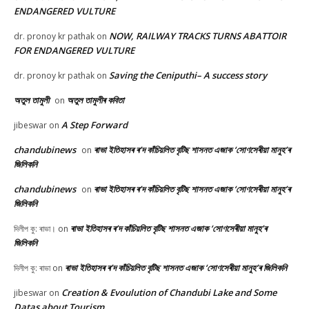
ENDANGERED VULTURE
NOW, RAILWAY TRACKS TURNS ABATTOIR
dr. pronoy kr pathak
on
FOR ENDANGERED VULTURE
Saving the Ceniputhi– A success story
dr. pronoy kr pathak
on
অতুল তামুলী
অতুল তামুলীৰ কবিতা
on
A Step Forward
jibeswar
on
chandubinews
ৰাভা ইতিহাসৰ ৰ’দ কাঁচিয়লিত বৃটিছ শাসনত এজাক ‘সোণসেৰীয়া মানুহ’ৰ
on
জিলিকনি
chandubinews
ৰাভা ইতিহাসৰ ৰ’দ কাঁচিয়লিত বৃটিছ শাসনত এজাক ‘সোণসেৰীয়া মানুহ’ৰ
on
জিলিকনি
ৰাভা ইতিহাসৰ ৰ’দ কাঁচিয়লিত বৃটিছ শাসনত এজাক ‘সোণসেৰীয়া মানুহ’ৰ
দিলীপ কু: ৰাভা।
on
জিলিকনি
ৰাভা ইতিহাসৰ ৰ’দ কাঁচিয়লিত বৃটিছ শাসনত এজাক ‘সোণসেৰীয়া মানুহ’ৰ জিলিকনি
দিলীপ কু: ৰাভা
on
Creation & Evoulution of Chandubi Lake and Some
jibeswar
on
Datas about Tourism