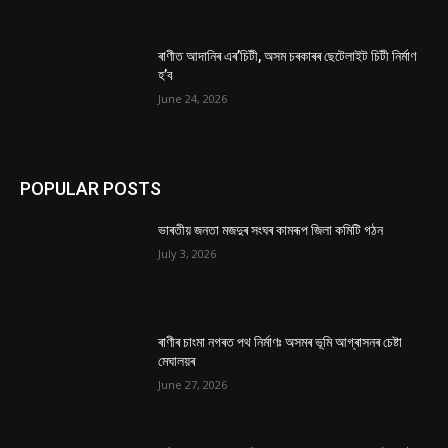
ৰাণীত আদানিৰ এৰ’চিটী, অসম চৰকাৰৰ ছেটেলাইট চিটী নিৰ্মাণ
হ’ব
June 24, 2026
POPULAR POSTS
ভাৰতীয় জনতা মজদুৰ সংঘৰ কামৰূপ জিলা কমিটি গঠন
July 3, 2026
ৰাণীৰ চাংমা নগৰত পথ নিৰ্মাণঃ অসমৰ ভূমি আগ্ৰাসনৰ চেষ্টা
মেঘালয়ৰ
June 27, 2026