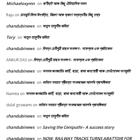
Michaeloxymn
ৰাণীহাট আৰু কিছু ঐতিহাসিক সমল
on
চানডুবি বিলৰ উৎপত্তি, বিৱৰণ আৰু ভ্ৰমণ সম্বন্ধনীয় কিছু তথ্য
Raju
on
chandubinews
অতুল তামুলীৰ কবিতা
on
Tory
অতুল তামুলীৰ কবিতা
on
chandubinews
বিপন্ন চেনীপুঠি মাছৰ সংৰক্ষণ– সাফল্যৰ এক প্ৰতিবেদন
on
বিপন্ন চেনীপুঠি মাছৰ সংৰক্ষণ– সাফল্যৰ এক প্ৰতিবেদন
ANKUR DAS
on
chandubinews
অসমৰ জনজাতিঃ কাৰ্বি, বড়ো, ৰাভা জনগোষ্ঠী আৰু তেওঁলোকৰ সংস্কৃতি
on
chandubinews
বৰ্তমান সময়ত শ্ৰীমন্ত শংকৰদেৱৰ আদৰ্শৰ প্ৰাসঙ্গিকতা
on
অসমৰ জনজাতিঃ কাৰ্বি, বড়ো, ৰাভা জনগোষ্ঠী আৰু তেওঁলোকৰ সংস্কৃতি
Namita
on
বৰ্তমান সময়ত শ্ৰীমন্ত শংকৰদেৱৰ আদৰ্শৰ প্ৰাসঙ্গিকতা
dulal goswami
on
chandubinews
অতুল তামুলীৰ কবিতা
on
chandubinews
Saving the Ceniputhi– A success story
on
chandubinews
NOW, RAILWAY TRACKS TURNS ABATTOIR FOR
on