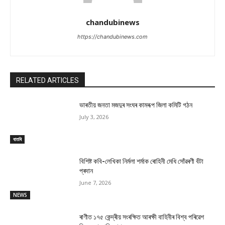
chandubinews
https://chandubinews.com
RELATED ARTICLES
ভাৰতীয় জনতা মজদুৰ সংঘৰ কামৰূপ জিলা কমিটি গঠন
July 3, 2026
বাতৰি
বিশিষ্ট কবি-লেখিকা নিৰ্মলা শৰ্মাক ৰোহিনী মেধি সোঁৱৰণী বঁটা
প্ৰদান
June 7, 2026
NEWS
ৰাণীত ১৭৫ কেন্দ্ৰীয় সংৰক্ষিত আৰক্ষী বাহিনীৰ বিশ্ব পৰিৱেশ