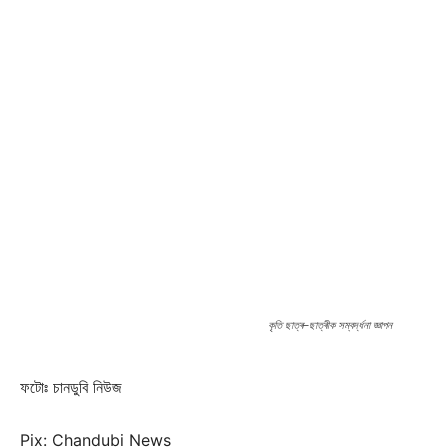
কৃতি ছাত্ৰ–ছাত্ৰীক সম্বৰ্দ্ধনা জ্ঞাপন
ফটোঃ চানডুবি নিউজ
Pix: Chandubi News