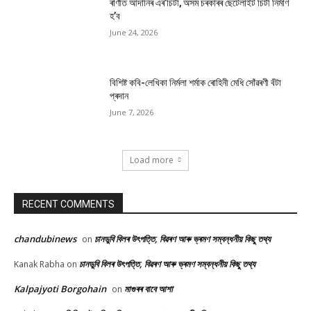
ৰাণীত আদানিৰ এৰ’চিটী, অসম চৰকাৰৰ ছেটেলাইট চিটী নিৰ্মাণ
হ’ব
June 24, 2026
বিশিষ্ট কবি-লেখিকা নিৰ্মলা শৰ্মাক ৰোহিনী মেধি সোঁৱৰণী বঁটা
প্ৰদান
June 7, 2026
Load more
RECENT COMMENTS
chandubinews
চানডুবি বিলৰ উৎপত্তি, বিৱৰণ আৰু ভ্ৰমণ সম্বন্ধনীয় কিছু তথ্য
on
চানডুবি বিলৰ উৎপত্তি, বিৱৰণ আৰু ভ্ৰমণ সম্বন্ধনীয় কিছু তথ্য
Kanak Rabha
on
Kalpajyoti Borgohain
মাগুৰৰ বাবে আশা
on