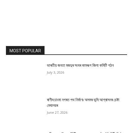
MOST POPULAR
ভাৰতীয় জনতা মজদুৰ সংঘৰ কামৰূপ জিলা কমিটি গঠন
July 3, 2026
ৰাণীৰ চাংমা নগৰত পথ নিৰ্মাণঃ অসমৰ ভূমি আগ্ৰাসনৰ চেষ্টা
মেঘালয়ৰ
June 27, 2026