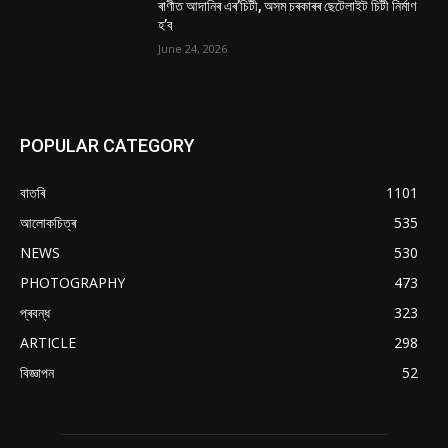
ৰাণীত আদানিৰ এৰ’চিটী, অসম চৰকাৰৰ ছেটেলাইট চিটী নিৰ্মাণ
হ’ব
June 24, 2026
POPULAR CATEGORY
বাতৰি
1101
আলোকচিত্ৰ
535
NEWS
530
PHOTOGRAPHY
473
প্ৰবন্ধ
323
ARTICLE
298
বিজ্ঞাপন
52