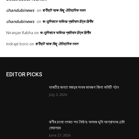
chandubinews
ৰাণীহাট আৰু কিছু ঐতিহাসিক সমল
on
chandubinews
ৰং-তুলিকাৰে অভিনৱ প্ৰতিবাদ চিত্ৰ শিল্পীৰ
on
ৰং-তুলিকাৰে অভিনৱ প্ৰতিবাদ চিত্ৰ শিল্পীৰ
Niranjan Rabha
on
ৰাণীহাট আৰু কিছু ঐতিহাসিক সমল
Indrajit boro
on
EDITOR PICKS
ভাৰতীয় জনতা মজদুৰ সংঘৰ কামৰূপ জিলা কমিটি গঠন
July 3, 2026
ৰাণীৰ চাংমা নগৰত পথ নিৰ্মাণঃ অসমৰ ভূমি আগ্ৰাসনৰ চেষ্টা
মেঘালয়ৰ
June 27, 2026