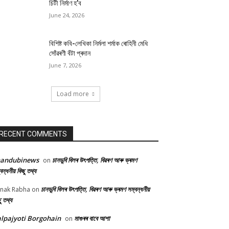
চিটী নিৰ্মাণ হ’ব
June 24, 2026
বিশিষ্ট কবি-লেখিকা নিৰ্মলা শৰ্মাক ৰোহিনী মেধি
সোঁৱৰণী বঁটা প্ৰদান
June 7, 2026
Load more
RECENT COMMENTS
handubinews
চানডুবি বিলৰ উৎপত্তি, বিৱৰণ আৰু ভ্ৰমণ
on
বন্ধনীয় কিছু তথ্য
চানডুবি বিলৰ উৎপত্তি, বিৱৰণ আৰু ভ্ৰমণ সম্বন্ধনীয়
nak Rabha
on
ু তথ্য
lpajyoti Borgohain
মাগুৰৰ বাবে আশা
on