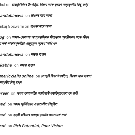
চানডুবি বিলৰ উৎপত্তি, বিৱৰণ আৰু ভ্ৰমণ সম্বন্ধনীয় কিছু তথ্য
hul
on
handubinews
মাগুৰৰ বাবে আশা
on
মাগুৰৰ বাবে আশা
nkaj Goswami
on
og
অসম–মেঘালয় আন্তঃৰাজ্যিক সীমান্তৰ প্ৰহৰীসকল আৰু জীৱন
on
ষা কৰা সাতামপুৰুষীয়া এম্বুলেন্স স্বৰূপ ‘সাঙি’খন
handubinews
কমলা বাগান
on
 Rabha
কমলা বাগান
on
neric cialis online
চানডুবি বিলৰ উৎপত্তি, বিৱৰণ আৰু ভ্ৰমণ
on
বন্ধনীয় কিছু তথ্য
reer
অসম প্ৰশাসনীয় পদাধিকাৰী মহাবিদ্যালয়ত পদ খালী
on
ead
অসম জুডিচিয়েল একাডেমীত নিযুক্তি
on
ead
হস্তী কৰিডৰৰ সমস্যা সন্দৰ্ভত আলোচনা সভা
on
ead
Rich Potential, Poor Vision
on