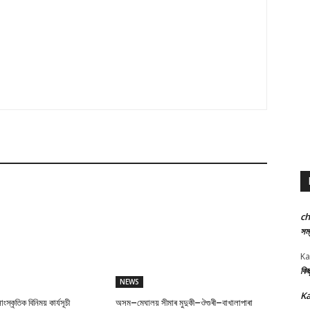
c
সম্
Ka
কিছ
NEWS
Ka
্কৃতিক বিনিময় কাৰ্যসূচী
অসম–মেঘালয় সীমাৰ মুদুকী–ঔগুৰী–বাখালাপাৰা