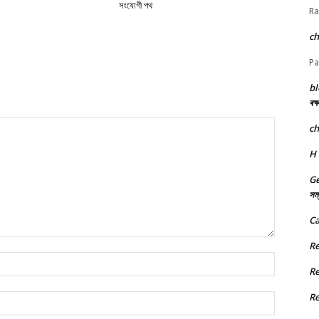
সংযোগী পথ
Ra
c
Pa
bl
ৰক্
c
H
Ge
সম্
Ca
R
Name:*
R
R
Email:*