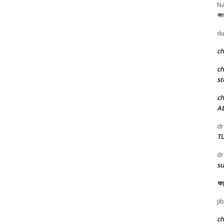
Na
সংস
du
c
c
st
c
A
dr
T
dr
su
অতু
ji
c