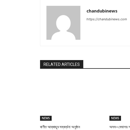
chandubinews
https://chandubinews.com
RELATED ARTICLES
NEWS
NEWS
ৰাণীত আক্ৰাছুৰ সম্বৰ্দ্ধনা অনুষ্ঠান
অসম–মেঘালয় সাংস