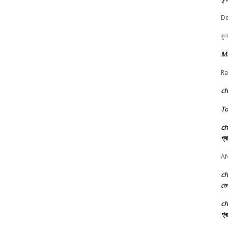
De
কুল
M
Ra
c
To
c
প্ৰ
A
c
তে
c
প্ৰ