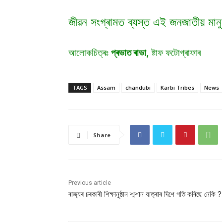
জীৱন সংগ্ৰামত ব্যস্ত এই জনজাতীয় মান
আলোকচিত্ৰঃ
প্ৰভাত ৰাভা,
ষ্টাফ ফটোগ্ৰাফাৰ
TAGS
Assam
chandubi
Karbi Tribes
News
Share
Previous article
ৰাজ্যৰ চৰকাৰী শিক্ষানুষ্ঠান শ্মশান যাত্ৰাৰ দিশে গতি কৰিছে নেকি ?