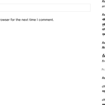
R
Website:
an
R
পৰি
rowser for the next time I comment.
পূৰ
নাম
প্
R
নিৰ্
ปั
fr
Pr
R
c
সম্
c
কৃ