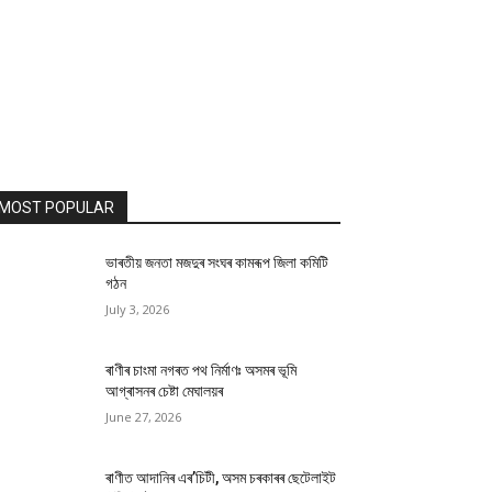
MOST POPULAR
ভাৰতীয় জনতা মজদুৰ সংঘৰ কামৰূপ জিলা কমিটি
গঠন
July 3, 2026
ৰাণীৰ চাংমা নগৰত পথ নিৰ্মাণঃ অসমৰ ভূমি
আগ্ৰাসনৰ চেষ্টা মেঘালয়ৰ
June 27, 2026
ৰাণীত আদানিৰ এৰ’চিটী, অসম চৰকাৰৰ ছেটেলাইট