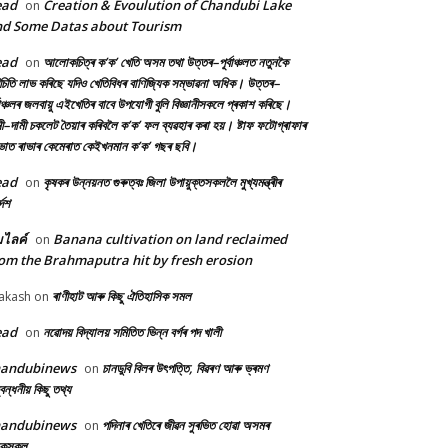
ead
Creation & Evoulution of Chandubi Lake
on
d Some Datas about Tourism
ead
আলোকচিত্ৰ ক’ক’ খেতি অসম তথা উত্তৰ–পূৰ্বাঞ্চলত নতুনকৈ
on
চিতি লাভ কৰিছে যদিও খেতিবিধৰ বাণিজ্যিক সম্ভাৱনা অধিক। উত্তৰ–
্বাঞ্চলৰ জলবায়ু এইখেতিৰ বাবে উপযোগী বুলি বিজ্ঞানীসকলে প্ৰকাশ কৰিছে।
ী–দামী চকলেট তৈয়াৰ কৰিবলৈ ক’ক’ ফল ব্যৱহাৰ কৰা হয়। ষ্টাফ ফটোগ্ৰাফাৰ
ৰভাত ৰাভাৰ কেমেৰাত কেইখনমান ক’ক’ গছৰ ছবি।
ead
কৃষকৰ উন্নয়নত গুৰুত্বঃ জিলা উপায়ুক্তসকললৈ মুখ্যমন্ত্ৰীৰ
on
দেশ
้มไลค์
Banana cultivation on land reclaimed
on
om the Brahmaputra hit by fresh erosion
ৰাণীহাট আৰু কিছু ঐতিহাসিক সমল
akash
on
ead
নৱোদয় বিদ্যালয় সমিতিত ভিন্ন বৰ্গৰ পদ খালী
on
handubinews
চানডুবি বিলৰ উৎপত্তি, বিৱৰণ আৰু ভ্ৰমণ
on
বন্ধনীয় কিছু তথ্য
handubinews
পদিনাৰ খেতিৰে জীৱন সুৰভিত হোৱা অসমৰ
on
ষকসকল