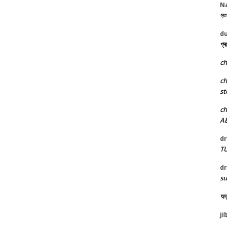
N
সংস
d
প্ৰ
c
c
st
c
A
dr
T
dr
su
অতু
ji