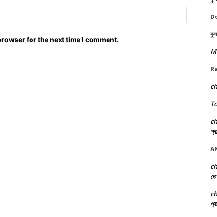
Website:
D
কুল
browser for the next time I comment.
M
Ra
c
To
c
প্ৰ
A
c
তে
c
প্ৰ