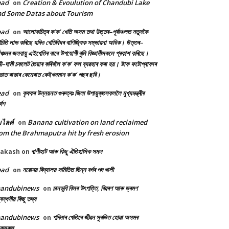
ead
Creation & Evoulution of Chandubi Lake
on
d Some Datas about Tourism
ead
আলোকচিত্ৰ ক’ক’ খেতি অসম তথা উত্তৰ–পূৰ্বাঞ্চলত নতুনকৈ
on
চিতি লাভ কৰিছে যদিও খেতিবিধৰ বাণিজ্যিক সম্ভাৱনা অধিক। উত্তৰ–
্বাঞ্চলৰ জলবায়ু এইখেতিৰ বাবে উপযোগী বুলি বিজ্ঞানীসকলে প্ৰকাশ কৰিছে।
ী–দামী চকলেট তৈয়াৰ কৰিবলৈ ক’ক’ ফল ব্যৱহাৰ কৰা হয়। ষ্টাফ ফটোগ্ৰাফাৰ
ৰভাত ৰাভাৰ কেমেৰাত কেইখনমান ক’ক’ গছৰ ছবি।
ead
কৃষকৰ উন্নয়নত গুৰুত্বঃ জিলা উপায়ুক্তসকললৈ মুখ্যমন্ত্ৰীৰ
on
দেশ
้มไลค์
Banana cultivation on land reclaimed
on
om the Brahmaputra hit by fresh erosion
ৰাণীহাট আৰু কিছু ঐতিহাসিক সমল
rakash
on
ead
নৱোদয় বিদ্যালয় সমিতিত ভিন্ন বৰ্গৰ পদ খালী
on
handubinews
চানডুবি বিলৰ উৎপত্তি, বিৱৰণ আৰু ভ্ৰমণ
on
বন্ধনীয় কিছু তথ্য
handubinews
পদিনাৰ খেতিৰে জীৱন সুৰভিত হোৱা অসমৰ
on
ষকসকল