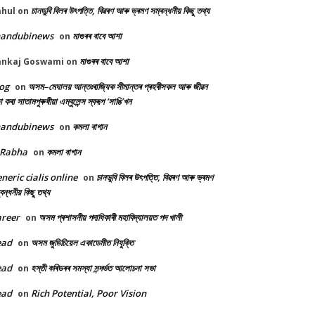
চানডুবি বিলৰ উৎপত্তি, বিৱৰণ আৰু ভ্ৰমণ সম্বন্ধনীয় কিছু তথ্য
ahul
on
handubinews
মাগুৰৰ বাবে আশা
on
মাগুৰৰ বাবে আশা
ankaj Goswami
on
og
অসম–মেঘালয় আন্তঃৰাজ্যিক সীমান্তৰ প্ৰহৰীসকল আৰু জীৱন
on
ষা কৰা সাতামপুৰুষীয়া এম্বুলেন্স স্বৰূপ ‘সাঙি’খন
handubinews
কমলা বাগান
on
 Rabha
কমলা বাগান
on
neric cialis online
চানডুবি বিলৰ উৎপত্তি, বিৱৰণ আৰু ভ্ৰমণ
on
বন্ধনীয় কিছু তথ্য
reer
অসম প্ৰশাসনীয় পদাধিকাৰী মহাবিদ্যালয়ত পদ খালী
on
ead
অসম জুডিচিয়েল একাডেমীত নিযুক্তি
on
ead
হস্তী কৰিডৰৰ সমস্যা সন্দৰ্ভত আলোচনা সভা
on
ead
Rich Potential, Poor Vision
on