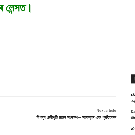
াৰ লেন্সত।
c
সম্
Next article
K
বিপন্ন চেনীপুঠি মাছৰ সংৰক্ষণ– সাফল্যৰ এক প্ৰতিবেদন
কিছ
Ka