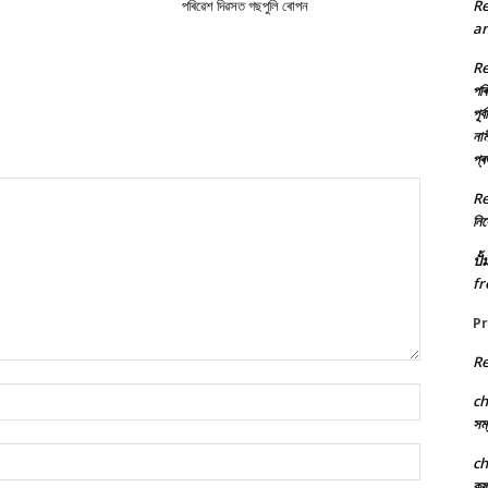
R
পৰিৱেশ দিৱসত গছপুলি ৰোপন
an
R
পৰি
পূৰ
নাম
প্
R
নিৰ্
ปั
fr
P
R
Name:*
c
সম্
Email:*
c
কৃ