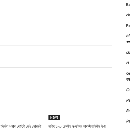
R
c
P
bl
ৰক্
c
H
Ge
সম্
Ca
R
R
NEWS
R
া নিৰ্মলা শৰ্মাক ৰোহিনী মেধি সোঁৱৰণী
ৰাণীত ১৭৫ কেন্দ্ৰীয় সংৰক্ষিত আৰক্ষী বাহিনীৰ বিশ্ব