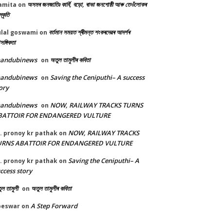
অসমৰ জনজাতিঃ কাৰ্বি, বড়ো, ৰাভা জনগোষ্ঠী আৰু তেওঁলোকৰ
amita
on
্কৃতি
বৰ্তমান সময়ত শ্ৰীমন্ত শংকৰদেৱৰ আদৰ্শৰ
ulal goswami
on
াসঙ্গিকতা
handubinews
অতুল তামুলীৰ কবিতা
on
handubinews
Saving the Ceniputhi– A success
on
ory
handubinews
NOW, RAILWAY TRACKS TURNS
on
BATTOIR FOR ENDANGERED VULTURE
NOW, RAILWAY TRACKS
. pronoy kr pathak
on
URNS ABATTOIR FOR ENDANGERED VULTURE
Saving the Ceniputhi– A
. pronoy kr pathak
on
ccess story
ল তামুলী
অতুল তামুলীৰ কবিতা
on
A Step Forward
beswar
on