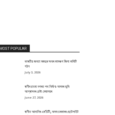
MOST POPULAR
ভাৰতীয় জনতা মজদুৰ সংঘৰ কামৰূপ জিলা কমিটি
গঠন
July 3, 2026
ৰাণীৰ চাংমা নগৰত পথ নিৰ্মাণঃ অসমৰ ভূমি
আগ্ৰাসনৰ চেষ্টা মেঘালয়ৰ
June 27, 2026
ৰাণীত আদানিৰ এৰ’চিটী, অসম চৰকাৰৰ ছেটেলাইট