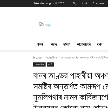
Saturday, August 8, 2026
Sign in / Join
Buy now!
বাতৰি
প্ৰবন্ধ
কবিতা
আলোকচিত্ৰ
তথ্য
Home
আলোকচিত্ৰ
বানৰ তাণ্ডৱ পাহাৰীয়া অঞ্চলতো! পশ্চিম গুৱাহাটী বিধা
আলোকচিত্ৰ
বাতৰি
বানৰ তাণ্ডৱ পাহাৰীয়া অঞ্চ
সমষ্টিৰ অন্তৰ্গত কামৰূপ ম
নুমলিপথাৰ নামৰ কাৰ্বিজনগ