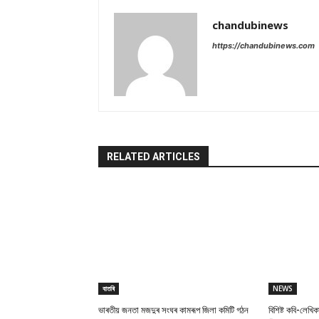
chandubinews
https://chandubinews.com
RELATED ARTICLES
বাতৰি
NEWS
ভাৰতীয় জনতা মজদুৰ সংঘৰ কামৰূপ জিলা কমিটি গঠন
বিশিষ্ট কবি-লেখিক