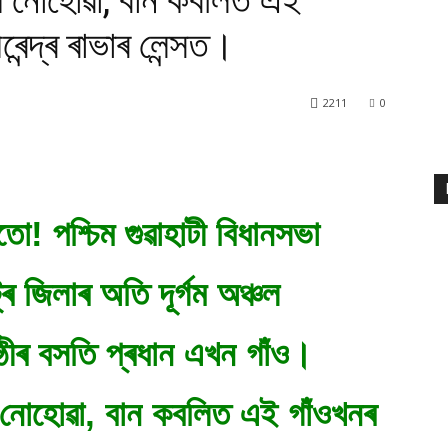
ধ নোহোৱা, বান কবলিত এই
ন্দ্ৰ ৰাভাৰ লেন্সত।
2211
0
তো! পশ্চিম গুৱাহাটী বিধানসভা
্ৰ জিলাৰ অতি দূৰ্গম অঞ্চল
ষ্ঠীৰ বসতি প্ৰধান এখন গাঁও।
নোহোৱা, বান কবলিত এই গাঁওখনৰ