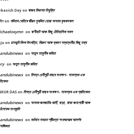
ৰাজহ বিভাগত নিযুক্তি
ebasish Dey
on
পদিনাৰ খেতিৰে জীৱন সুৰভিত হোৱা অসমৰ কৃষকসকল
দীপ
on
ichaeloxymn
ৰাণীহাট আৰু কিছু ঐতিহাসিক সমল
on
চানডুবি বিলৰ উৎপত্তি, বিৱৰণ আৰু ভ্ৰমণ সম্বন্ধনীয় কিছু তথ্য
ju
on
handubinews
অতুল তামুলীৰ কবিতা
on
ry
অতুল তামুলীৰ কবিতা
on
handubinews
বিপন্ন চেনীপুঠি মাছৰ সংৰক্ষণ– সাফল্যৰ এক
on
তিবেদন
বিপন্ন চেনীপুঠি মাছৰ সংৰক্ষণ– সাফল্যৰ এক প্ৰতিবেদন
NKUR DAS
on
handubinews
অসমৰ জনজাতিঃ কাৰ্বি, বড়ো, ৰাভা জনগোষ্ঠী আৰু
on
ওঁলোকৰ সংস্কৃতি
handubinews
বৰ্তমান সময়ত শ্ৰীমন্ত শংকৰদেৱৰ আদৰ্শৰ
on
াসঙ্গিকতা