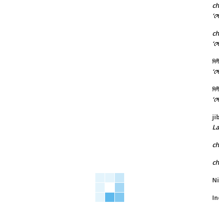
c
‘সো
c
‘সো
দিল
‘সো
দিল
‘সো
ji
La
c
c
N
In