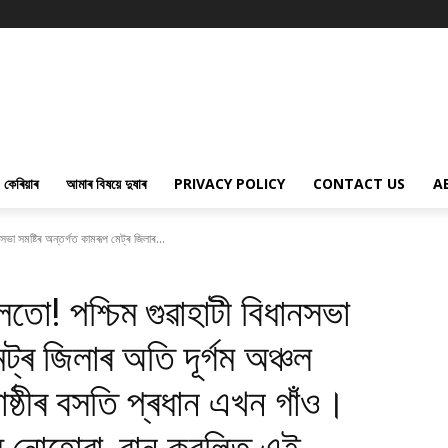
কেৰিয়াৰ
আমাৰ বিষয়ে দুষাৰ
PRIVACY POLICY
CONTACT US
A
নসভা সমষ্টিৰ অন্তৰ্গত কামৰূপ মেট্ৰ জিলাৰ...
লতো! পশ্চিম গুৱাহাটী বিধানসভা
েট্ৰ জিলাৰ অতি দূৰ্গম অঞ্চল
োষ্ঠীৰ বসতি প্ৰধান এখন গাঁও।