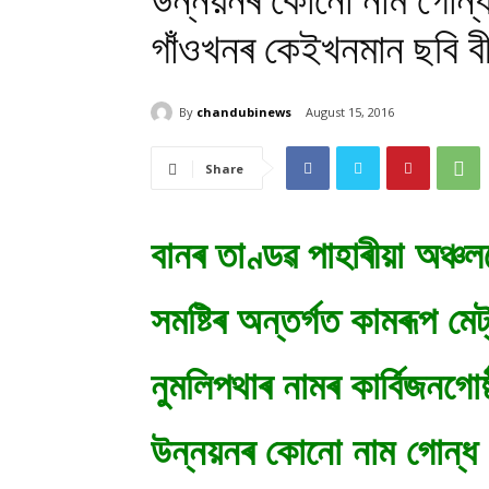
উন্নয়নৰ কোনো নাম গোন্
গাঁওখনৰ কেইখনমান ছবি বীৰে
By
chandubinews
August 15, 2016
Share
বানৰ তাণ্ডৱ পাহাৰীয়া অঞ্চল
সমষ্টিৰ অন্তৰ্গত কামৰূপ মেট
নুমলিপথাৰ নামৰ কাৰ্বিজনগো
উন্নয়নৰ কোনো নাম গোন্ধ 