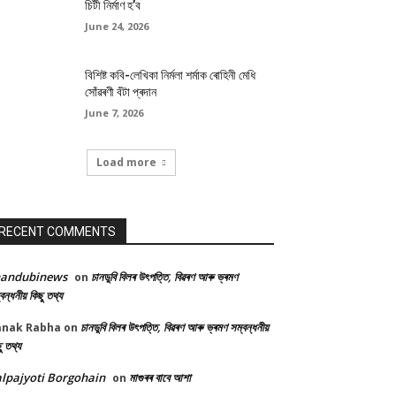
চিটী নিৰ্মাণ হ’ব
June 24, 2026
বিশিষ্ট কবি-লেখিকা নিৰ্মলা শৰ্মাক ৰোহিনী মেধি
সোঁৱৰণী বঁটা প্ৰদান
June 7, 2026
Load more
RECENT COMMENTS
handubinews
চানডুবি বিলৰ উৎপত্তি, বিৱৰণ আৰু ভ্ৰমণ
on
বন্ধনীয় কিছু তথ্য
চানডুবি বিলৰ উৎপত্তি, বিৱৰণ আৰু ভ্ৰমণ সম্বন্ধনীয়
anak Rabha
on
ু তথ্য
lpajyoti Borgohain
মাগুৰৰ বাবে আশা
on