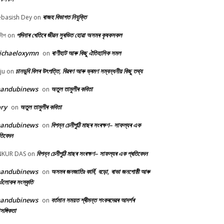
ৰাজহ বিভাগত নিযুক্তি
basish Dey
on
পদিনাৰ খেতিৰে জীৱন সুৰভিত হোৱা অসমৰ কৃষকসকল
দীপ
on
ichaeloxymn
ৰাণীহাট আৰু কিছু ঐতিহাসিক সমল
on
চানডুবি বিলৰ উৎপত্তি, বিৱৰণ আৰু ভ্ৰমণ সম্বন্ধনীয় কিছু তথ্য
ju
on
handubinews
অতুল তামুলীৰ কবিতা
on
ry
অতুল তামুলীৰ কবিতা
on
handubinews
বিপন্ন চেনীপুঠি মাছৰ সংৰক্ষণ– সাফল্যৰ এক
on
তিবেদন
বিপন্ন চেনীপুঠি মাছৰ সংৰক্ষণ– সাফল্যৰ এক প্ৰতিবেদন
NKUR DAS
on
handubinews
অসমৰ জনজাতিঃ কাৰ্বি, বড়ো, ৰাভা জনগোষ্ঠী আৰু
on
ওঁলোকৰ সংস্কৃতি
handubinews
বৰ্তমান সময়ত শ্ৰীমন্ত শংকৰদেৱৰ আদৰ্শৰ
on
াসঙ্গিকতা