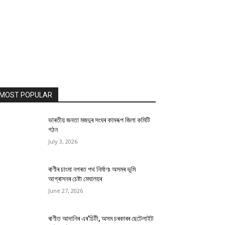
MOST POPULAR
ভাৰতীয় জনতা মজদুৰ সংঘৰ কামৰূপ জিলা কমিটি
গঠন
July 3, 2026
ৰাণীৰ চাংমা নগৰত পথ নিৰ্মাণঃ অসমৰ ভূমি
আগ্ৰাসনৰ চেষ্টা মেঘালয়ৰ
June 27, 2026
ৰাণীত আদানিৰ এৰ’চিটী, অসম চৰকাৰৰ ছেটেলাইট