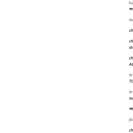
Na
সংস
du
c
c
st
c
A
dr
T
dr
su
অতু
ji
c