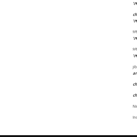
‘সো
c
‘সো
দিল
‘সো
দিল
‘সো
ji
an
c
c
Ni
In