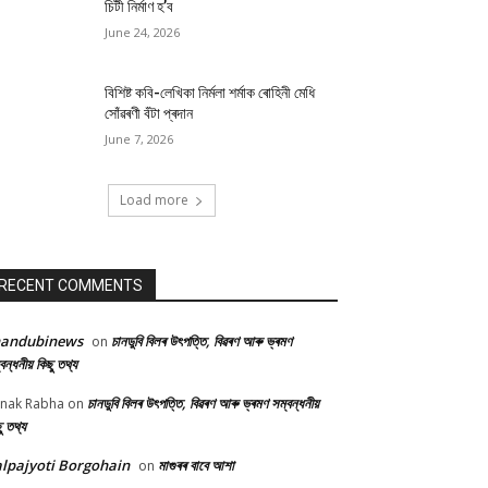
চিটী নিৰ্মাণ হ’ব
June 24, 2026
বিশিষ্ট কবি-লেখিকা নিৰ্মলা শৰ্মাক ৰোহিনী মেধি
সোঁৱৰণী বঁটা প্ৰদান
June 7, 2026
Load more
RECENT COMMENTS
handubinews
চানডুবি বিলৰ উৎপত্তি, বিৱৰণ আৰু ভ্ৰমণ
on
বন্ধনীয় কিছু তথ্য
চানডুবি বিলৰ উৎপত্তি, বিৱৰণ আৰু ভ্ৰমণ সম্বন্ধনীয়
nak Rabha
on
ু তথ্য
lpajyoti Borgohain
মাগুৰৰ বাবে আশা
on