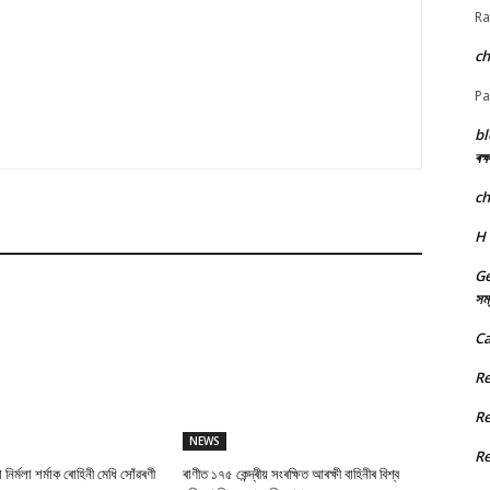
Ra
c
Pa
bl
ৰক্
c
H
Ge
সম্
Ca
R
R
NEWS
R
া নিৰ্মলা শৰ্মাক ৰোহিনী মেধি সোঁৱৰণী
ৰাণীত ১৭৫ কেন্দ্ৰীয় সংৰক্ষিত আৰক্ষী বাহিনীৰ বিশ্ব