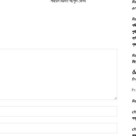
পৰিৱেশ দিৱসত গছপুলি ৰোপন
R
an
R
পৰি
পূৰ
নাম
প্
R
নিৰ্
ปั
fr
Pr
R
Name:*
c
সম্
Email:*
c
কৃ