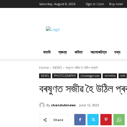
Saturday, August 8, 2026
Sign in / Join
Buy now!
বাতৰি
প্ৰবন্ধ
কবিতা
আলোকচিত্ৰ
তথ্য
Home
NEWS
বৰষুণত সজীৱ হৈ উঠিল প্ৰকৃতি
NEWS
PHOTOGRAPHY
Uncategorized
আলোকচিত্ৰ
বাতৰি
বৰষুণত সজীৱ হৈ উঠিল প্ৰ
By
chandubinews
June 12, 2023
Share