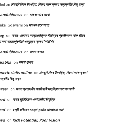
চানডুবি বিলৰ উৎপত্তি, বিৱৰণ আৰু ভ্ৰমণ সম্বন্ধনীয় কিছু তথ্য
hul
on
handubinews
মাগুৰৰ বাবে আশা
on
মাগুৰৰ বাবে আশা
nkaj Goswami
on
og
অসম–মেঘালয় আন্তঃৰাজ্যিক সীমান্তৰ প্ৰহৰীসকল আৰু জীৱন
on
ষা কৰা সাতামপুৰুষীয়া এম্বুলেন্স স্বৰূপ ‘সাঙি’খন
handubinews
কমলা বাগান
on
 Rabha
কমলা বাগান
on
neric cialis online
চানডুবি বিলৰ উৎপত্তি, বিৱৰণ আৰু ভ্ৰমণ
on
বন্ধনীয় কিছু তথ্য
reer
অসম প্ৰশাসনীয় পদাধিকাৰী মহাবিদ্যালয়ত পদ খালী
on
ead
অসম জুডিচিয়েল একাডেমীত নিযুক্তি
on
ead
হস্তী কৰিডৰৰ সমস্যা সন্দৰ্ভত আলোচনা সভা
on
ead
Rich Potential, Poor Vision
on