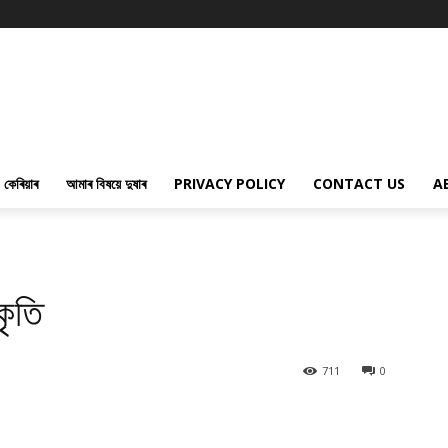
কেৰিয়াৰ
আমাৰ বিষয়ে দুষাৰ
PRIVACY POLICY
CONTACT US
A
কৃতি
711
0