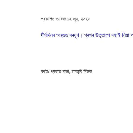
প্ৰকাশিত তাৰিখঃ ১২ জুন, ২০২৩
দীৰ্ঘদিনৰ অন্তত বৰষুণ। প্ৰখৰ উত্তাপে দহাই নিয়া 
ফটোঃ প্ৰভাত ৰাভা, চানডুবি নিউজ