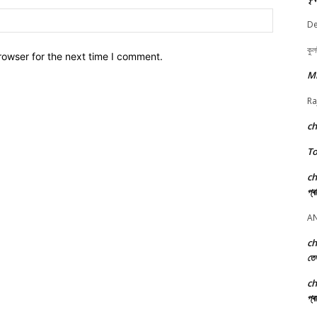
Website:
De
কুল
rowser for the next time I comment.
M
Ra
c
To
c
প্ৰ
A
c
তে
c
প্ৰ