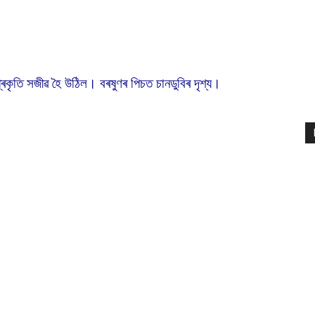
প্ৰকৃতি সজীৱ হৈ উঠিল। বৰষুণৰ পিচত চানডুবিৰ দৃশ্য।