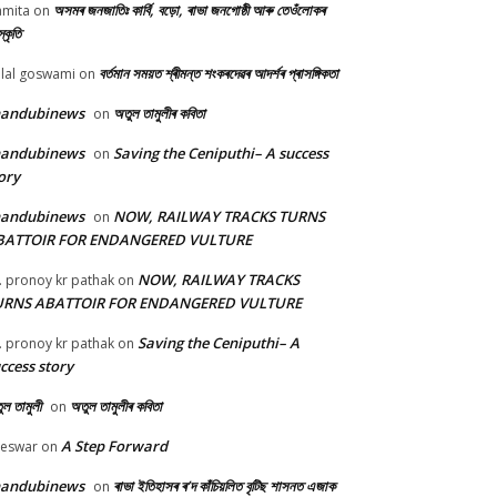
অসমৰ জনজাতিঃ কাৰ্বি, বড়ো, ৰাভা জনগোষ্ঠী আৰু তেওঁলোকৰ
mita
on
্কৃতি
বৰ্তমান সময়ত শ্ৰীমন্ত শংকৰদেৱৰ আদৰ্শৰ প্ৰাসঙ্গিকতা
lal goswami
on
handubinews
অতুল তামুলীৰ কবিতা
on
handubinews
Saving the Ceniputhi– A success
on
ory
handubinews
NOW, RAILWAY TRACKS TURNS
on
BATTOIR FOR ENDANGERED VULTURE
NOW, RAILWAY TRACKS
. pronoy kr pathak
on
URNS ABATTOIR FOR ENDANGERED VULTURE
Saving the Ceniputhi– A
. pronoy kr pathak
on
ccess story
ল তামুলী
অতুল তামুলীৰ কবিতা
on
A Step Forward
beswar
on
handubinews
ৰাভা ইতিহাসৰ ৰ’দ কাঁচিয়লিত বৃটিছ শাসনত এজাক
on