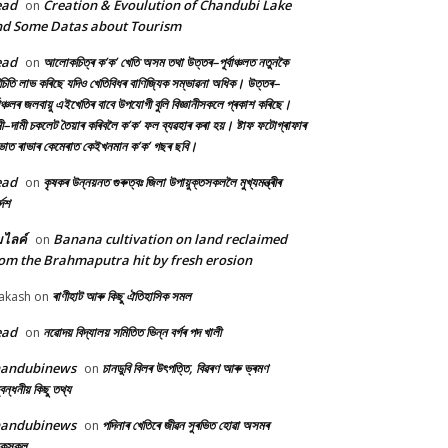
ead
Creation & Evoulution of Chandubi Lake
on
d Some Datas about Tourism
ead
আলোকচিত্ৰ ক’ক’ খেতি অসম তথা উত্তৰ–পূৰ্বাঞ্চলত নতুনকৈ
on
চিতি লাভ কৰিছে যদিও খেতিবিধৰ বাণিজ্যিক সম্ভাৱনা অধিক। উত্তৰ–
্বাঞ্চলৰ জলবায়ু এইখেতিৰ বাবে উপযোগী বুলি বিজ্ঞানীসকলে প্ৰকাশ কৰিছে।
ী–দামী চকলেট তৈয়াৰ কৰিবলৈ ক’ক’ ফল ব্যৱহাৰ কৰা হয়। ষ্টাফ ফটোগ্ৰাফাৰ
ৰভাত ৰাভাৰ কেমেৰাত কেইখনমান ক’ক’ গছৰ ছবি।
ead
কৃষকৰ উন্নয়নত গুৰুত্বঃ জিলা উপায়ুক্তসকললৈ মুখ্যমন্ত্ৰীৰ
on
দেশ
้มไลค์
Banana cultivation on land reclaimed
on
om the Brahmaputra hit by fresh erosion
ৰাণীহাট আৰু কিছু ঐতিহাসিক সমল
akash
on
ead
নৱোদয় বিদ্যালয় সমিতিত ভিন্ন বৰ্গৰ পদ খালী
on
handubinews
চানডুবি বিলৰ উৎপত্তি, বিৱৰণ আৰু ভ্ৰমণ
on
বন্ধনীয় কিছু তথ্য
handubinews
পদিনাৰ খেতিৰে জীৱন সুৰভিত হোৱা অসমৰ
on
ষকসকল