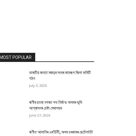
MOST POPULAR
ভাৰতীয় জনতা মজদুৰ সংঘৰ কামৰূপ জিলা কমিটি
গঠন
July 3, 2026
ৰাণীৰ চাংমা নগৰত পথ নিৰ্মাণঃ অসমৰ ভূমি
আগ্ৰাসনৰ চেষ্টা মেঘালয়ৰ
June 27, 2026
ৰাণীত আদানিৰ এৰ’চিটী, অসম চৰকাৰৰ ছেটেলাইট