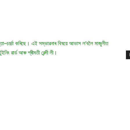
্তা–চৰ্চ্চা কৰিছে। এই সম্ভাৱনাৰ বিষয়ে আভাস ল’বলৈ মাজুলীত
ুইনিং ৱাৰ্ড আৰু শ্ৰীমতী ৱেন্দী লী।