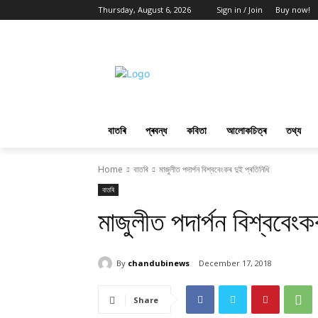
Thursday, August 6, 2026
Sign in / Join
Buy now!
বাতৰি
প্ৰবন্ধ
কবিতা
আলোকচিত্ৰ
তথ্য
Home
বাতৰি
মাজুলীত পদাৰ্পন বিশ্ববেংকৰ দুই প্ৰতিনিধি
বাতৰি
মাজুলীত পদাৰ্পন বিশ্ববেংক
By
chandubinews
December 17, 2018
Share