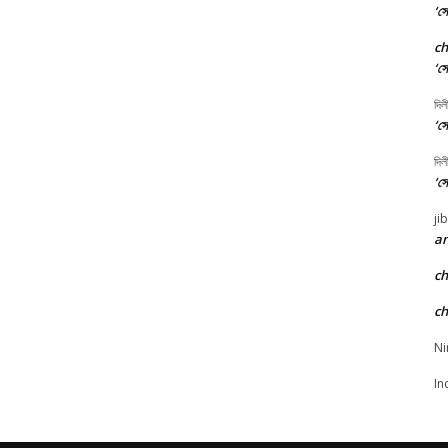
‘সো
c
‘সো
দিল
‘সো
দিল
‘সো
ji
an
c
c
Ni
In