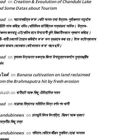
ead
Creation & Evoulution of Chandubi Lake
on
d Some Datas about Tourism
ead
আলোকচিত্ৰ ক’ক’ খেতি অসম তথা উত্তৰ–পূৰ্বাঞ্চলত নতুনকৈ
on
চিতি লাভ কৰিছে যদিও খেতিবিধৰ বাণিজ্যিক সম্ভাৱনা অধিক। উত্তৰ–
্বাঞ্চলৰ জলবায়ু এইখেতিৰ বাবে উপযোগী বুলি বিজ্ঞানীসকলে প্ৰকাশ কৰিছে।
ী–দামী চকলেট তৈয়াৰ কৰিবলৈ ক’ক’ ফল ব্যৱহাৰ কৰা হয়। ষ্টাফ ফটোগ্ৰাফাৰ
ৰভাত ৰাভাৰ কেমেৰাত কেইখনমান ক’ক’ গছৰ ছবি।
ead
কৃষকৰ উন্নয়নত গুৰুত্বঃ জিলা উপায়ুক্তসকললৈ মুখ্যমন্ত্ৰীৰ
on
দেশ
้มไลค์
Banana cultivation on land reclaimed
on
om the Brahmaputra hit by fresh erosion
ৰাণীহাট আৰু কিছু ঐতিহাসিক সমল
akash
on
ead
নৱোদয় বিদ্যালয় সমিতিত ভিন্ন বৰ্গৰ পদ খালী
on
handubinews
চানডুবি বিলৰ উৎপত্তি, বিৱৰণ আৰু ভ্ৰমণ
on
বন্ধনীয় কিছু তথ্য
handubinews
পদিনাৰ খেতিৰে জীৱন সুৰভিত হোৱা অসমৰ
on
ষকসকল