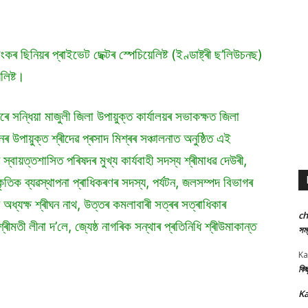
েংকৰ ছিনিয়ৰ প্ৰাইভেট ছেক্টৰ স্পেচিয়েলিষ্ট (ইণ্ডাষ্ট্ৰী ছ’লিউচনছ)
লিষ্ট।
াৰে সন্ধিয়া মাজুলী জিলা উপায়ুক্ত কাৰ্যালয়ৰ সভাকক্ষত জিলা
ায়ুক্ত শ্ৰীদেৱ প্ৰসাদ মিশ্ৰৰ সঞ্চালনাত অনুষ্ঠিত এই
বায়ত্তশাসিত পৰিষদৰ মুখ্য কাৰ্যবাহী সদস্য শ্ৰীমাধৱ দেউৰী,
্কৃতিক ব্যৱস্থাপনা প্ৰাধিকৰণৰ সদস্য, পৰ্যটন, জলসম্পদ বিভাগৰ
তন অধ্যক্ষ শ্ৰীঘন নাথ, উত্তৰ কমলাবাৰী সত্ৰৰ সত্ৰাধিকাৰ
c
শ্ৰীমতী লীনা দ’লে, জ্যেষ্ঠ নাগৰিক সন্থাৰ প্ৰতিনিধি শ্ৰীউমাকান্ত
সম্
Ka
কিছ
Ka