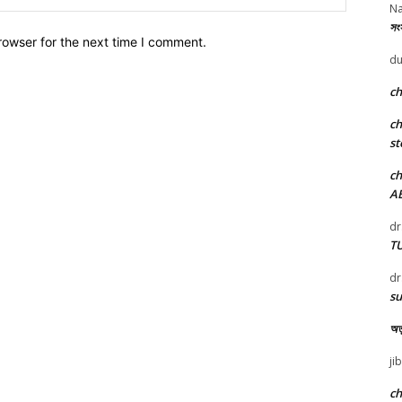
Na
সংস
rowser for the next time I comment.
du
c
c
st
c
A
dr
T
dr
su
অতু
ji
c