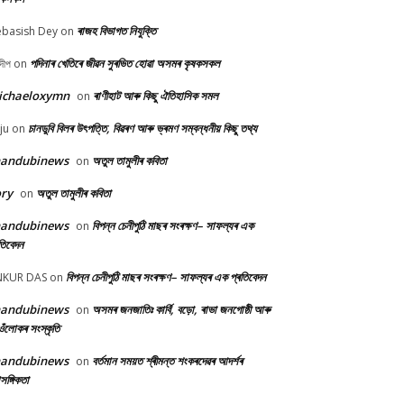
ৰাজহ বিভাগত নিযুক্তি
basish Dey
on
পদিনাৰ খেতিৰে জীৱন সুৰভিত হোৱা অসমৰ কৃষকসকল
দীপ
on
ichaeloxymn
ৰাণীহাট আৰু কিছু ঐতিহাসিক সমল
on
চানডুবি বিলৰ উৎপত্তি, বিৱৰণ আৰু ভ্ৰমণ সম্বন্ধনীয় কিছু তথ্য
ju
on
handubinews
অতুল তামুলীৰ কবিতা
on
ry
অতুল তামুলীৰ কবিতা
on
handubinews
বিপন্ন চেনীপুঠি মাছৰ সংৰক্ষণ– সাফল্যৰ এক
on
তিবেদন
বিপন্ন চেনীপুঠি মাছৰ সংৰক্ষণ– সাফল্যৰ এক প্ৰতিবেদন
NKUR DAS
on
handubinews
অসমৰ জনজাতিঃ কাৰ্বি, বড়ো, ৰাভা জনগোষ্ঠী আৰু
on
ওঁলোকৰ সংস্কৃতি
handubinews
বৰ্তমান সময়ত শ্ৰীমন্ত শংকৰদেৱৰ আদৰ্শৰ
on
াসঙ্গিকতা