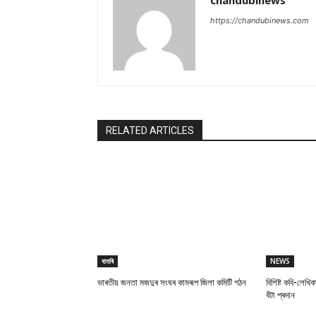
chandubinews
https://chandubinews.com
RELATED ARTICLES
বাতৰি
NEWS
ভাৰতীয় জনতা মজদুৰ সংঘৰ কামৰূপ জিলা কমিটি গঠন
বিশিষ্ট কবি-লেখিক
বঁটা প্ৰদান