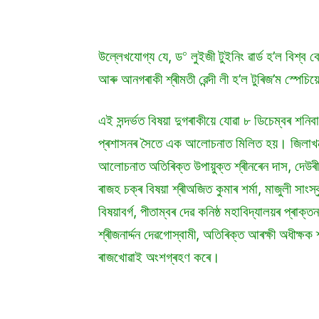
০
উল্লেখযোগ্য যে, ড
লুইজী টুইনিং ৱাৰ্ড হ’ল বিশ্ব ব
আৰু আনগৰাকী শ্ৰীমতী ৱেন্দী লী হ’ল টুৰিজ’ম স্পেচিয়ে
এই সন্দৰ্ভত বিষয়া দুগৰাকীয়ে যোৱা ৮ ডিচেম্বৰ শনিব
প্ৰশাসনৰ সৈতে এক আলোচনাত মিলিত হয়। জিলাখনৰ উপ
আলোচনাত অতিৰিক্ত উপায়ুক্ত শ্ৰীনৰেন দাস, দেউৰী স্
ৰাজহ চক্ৰ বিষয়া শ্ৰীঅজিত কুমাৰ শৰ্মা, মাজুলী সাংস
বিষয়াবৰ্গ, পীতাম্বৰ দেৱ কনিষ্ঠ মহাবিদ্যালয়ৰ প্ৰাক্
শ্ৰীজনাৰ্দ্দন দেৱগোস্বামী, অতিৰিক্ত আৰক্ষী অধীক্ষক 
ৰাজখোৱাই অংশগ্ৰহণ কৰে।