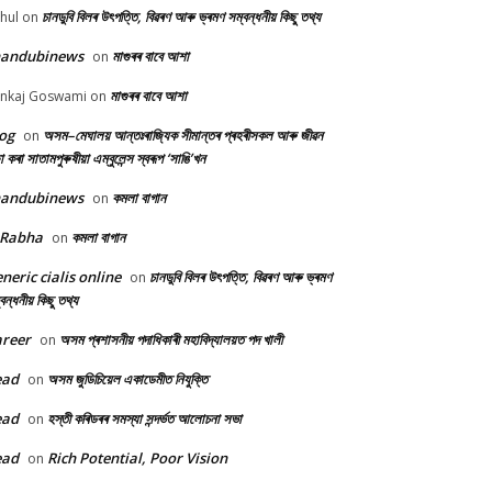
চানডুবি বিলৰ উৎপত্তি, বিৱৰণ আৰু ভ্ৰমণ সম্বন্ধনীয় কিছু তথ্য
hul
on
handubinews
মাগুৰৰ বাবে আশা
on
মাগুৰৰ বাবে আশা
nkaj Goswami
on
og
অসম–মেঘালয় আন্তঃৰাজ্যিক সীমান্তৰ প্ৰহৰীসকল আৰু জীৱন
on
ষা কৰা সাতামপুৰুষীয়া এম্বুলেন্স স্বৰূপ ‘সাঙি’খন
handubinews
কমলা বাগান
on
 Rabha
কমলা বাগান
on
neric cialis online
চানডুবি বিলৰ উৎপত্তি, বিৱৰণ আৰু ভ্ৰমণ
on
বন্ধনীয় কিছু তথ্য
reer
অসম প্ৰশাসনীয় পদাধিকাৰী মহাবিদ্যালয়ত পদ খালী
on
ead
অসম জুডিচিয়েল একাডেমীত নিযুক্তি
on
ead
হস্তী কৰিডৰৰ সমস্যা সন্দৰ্ভত আলোচনা সভা
on
ead
Rich Potential, Poor Vision
on