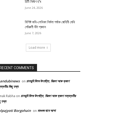
চিটী নিৰ্মাণ হ’ব
June 24, 2026
বিশিষ্ট কবি-লেখিকা নিৰ্মলা শৰ্মাক ৰোহিনী মেধি
সোঁৱৰণী বঁটা প্ৰদান
June 7, 2026
Load more
RECENT COMMENTS
handubinews
চানডুবি বিলৰ উৎপত্তি, বিৱৰণ আৰু ভ্ৰমণ
on
বন্ধনীয় কিছু তথ্য
চানডুবি বিলৰ উৎপত্তি, বিৱৰণ আৰু ভ্ৰমণ সম্বন্ধনীয়
nak Rabha
on
ু তথ্য
lpajyoti Borgohain
মাগুৰৰ বাবে আশা
on