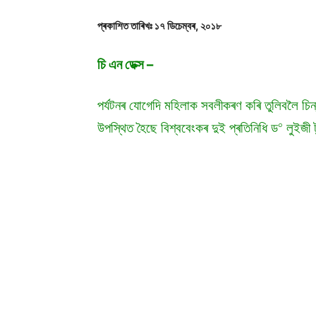
প্ৰকাশিত তাৰিখঃ ১৭ ডিচেম্বৰ, ২০১৮
চি এন ডেক্স
–
পৰ্যটনৰ যোগেদি মহিলাক সবলীকৰণ কৰি তুলিবলৈ চিন
০
উপস্থিত হৈছে বিশ্ববেংকৰ দুই প্ৰতিনিধি ড
লুইজী ট