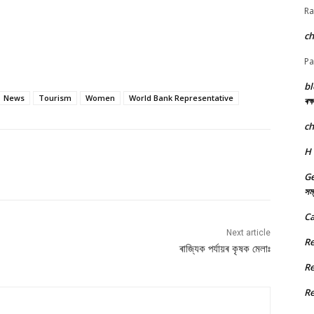
Ra
c
Pa
bl
News
Tourism
Women
World Bank Representative
ৰক্
c
H
Ge
সম্
Ca
Next article
R
ৰাজ্যিক পৰ্যায়ৰ কৃষক মেলাঃ
R
R