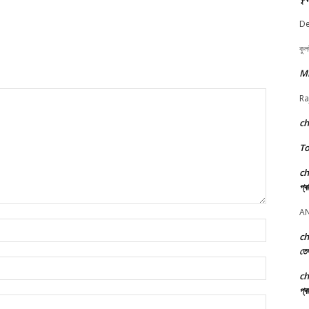
De
কুল
M
Ra
c
To
c
প্ৰ
A
Name:*
c
তে
Email:*
c
প্ৰ
Website: