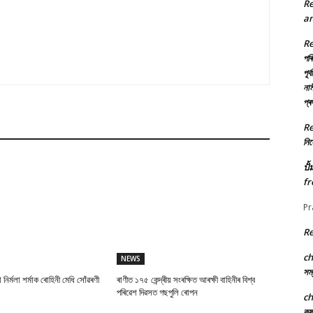
R
an
R
পৰি
পূৰ
নাম
প্
R
নিৰ্
ปั
fr
Pr
R
c
NEWS
সম্
া নিৰ্মলা শৰ্মাক ৰোহিনী মেধি সোঁৱৰণী
ৰাণীত ১৭৫ কেন্দ্ৰীয় সংৰক্ষিত আৰক্ষী বাহিনীৰ বিশ্ব
পৰিৱেশ দিৱসত গছপুলি ৰোপন
c
কৃ