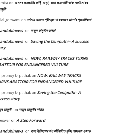
অসমৰ জনজাতিঃ কাৰ্বি, বড়ো, ৰাভা জনগোষ্ঠী আৰু তেওঁলোকৰ
mita
on
্কৃতি
বৰ্তমান সময়ত শ্ৰীমন্ত শংকৰদেৱৰ আদৰ্শৰ প্ৰাসঙ্গিকতা
lal goswami
on
handubinews
অতুল তামুলীৰ কবিতা
on
handubinews
Saving the Ceniputhi– A success
on
ory
handubinews
NOW, RAILWAY TRACKS TURNS
on
BATTOIR FOR ENDANGERED VULTURE
NOW, RAILWAY TRACKS
. pronoy kr pathak
on
URNS ABATTOIR FOR ENDANGERED VULTURE
Saving the Ceniputhi– A
. pronoy kr pathak
on
ccess story
ল তামুলী
অতুল তামুলীৰ কবিতা
on
A Step Forward
beswar
on
handubinews
ৰাভা ইতিহাসৰ ৰ’দ কাঁচিয়লিত বৃটিছ শাসনত এজাক
on