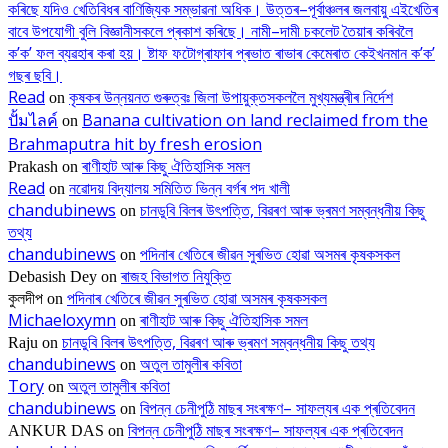
কৰিছে যদিও খেতিবিধৰ বাণিজ্যিক সম্ভাৱনা অধিক। উত্তৰ–পূৰ্বাঞ্চলৰ জলবায়ু এইখেতিৰ
বাবে উপযোগী বুলি বিজ্ঞানীসকলে প্ৰকাশ কৰিছে। নামী–দামী চকলেট তৈয়াৰ কৰিবলৈ
ক’ক’ ফল ব্যৱহাৰ কৰা হয়। ষ্টাফ ফটোগ্ৰাফাৰ প্ৰভাত ৰাভাৰ কেমেৰাত কেইখনমান ক’ক’
গছৰ ছবি।
Read
কৃষকৰ উন্নয়নত গুৰুত্বঃ জিলা উপায়ুক্তসকললৈ মুখ্যমন্ত্ৰীৰ নিৰ্দেশ
on
ปั้มไลค์
Banana cultivation on land reclaimed from the
on
Brahmaputra hit by fresh erosion
ৰাণীহাট আৰু কিছু ঐতিহাসিক সমল
Prakash
on
Read
নৱোদয় বিদ্যালয় সমিতিত ভিন্ন বৰ্গৰ পদ খালী
on
chandubinews
চানডুবি বিলৰ উৎপত্তি, বিৱৰণ আৰু ভ্ৰমণ সম্বন্ধনীয় কিছু
on
তথ্য
chandubinews
পদিনাৰ খেতিৰে জীৱন সুৰভিত হোৱা অসমৰ কৃষকসকল
on
ৰাজহ বিভাগত নিযুক্তি
Debasish Dey
on
পদিনাৰ খেতিৰে জীৱন সুৰভিত হোৱা অসমৰ কৃষকসকল
কুলদীপ
on
Michaeloxymn
ৰাণীহাট আৰু কিছু ঐতিহাসিক সমল
on
চানডুবি বিলৰ উৎপত্তি, বিৱৰণ আৰু ভ্ৰমণ সম্বন্ধনীয় কিছু তথ্য
Raju
on
chandubinews
অতুল তামুলীৰ কবিতা
on
Tory
অতুল তামুলীৰ কবিতা
on
chandubinews
বিপন্ন চেনীপুঠি মাছৰ সংৰক্ষণ– সাফল্যৰ এক প্ৰতিবেদন
on
বিপন্ন চেনীপুঠি মাছৰ সংৰক্ষণ– সাফল্যৰ এক প্ৰতিবেদন
ANKUR DAS
on