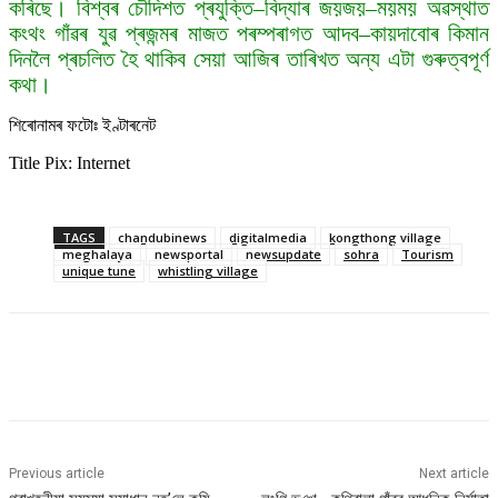
কৰিছে।
বিশ্বৰ চৌদিশত প্ৰযুক্তি–বিদ্যাৰ জয়জয়–ময়ময় অৱস্থাত
কংথং গাঁৱৰ যুৱ প্ৰজন্মৰ মাজত পৰম্পৰাগত আদব–কায়দাবোৰ কিমান
দিনলৈ প্ৰচলিত হৈ থাকিব সেয়া আজিৰ তাৰিখত অন্য এটা গুৰুত্বপূৰ্ণ
কথা।
শিৰোনামৰ ফটোঃ ইণ্টাৰনেট
Title Pix: Internet
TAGS
chandubinews
digitalmedia
kongthong village
meghalaya
newsportal
newsupdate
sohra
Tourism
unique tune
whistling village
Previous article
Next article