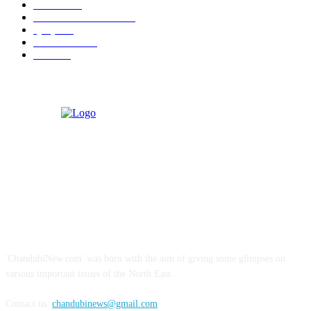
NEWS
530
PHOTOGRAPHY
473
প্ৰবন্ধ
323
ARTICLE
298
বিজ্ঞাপন
52
ABOUT US
'ChandubiNew.com' was born with the aim of giving some glimpses on
various important issues of the North East.
Contact us:
chandubinews@gmail.com