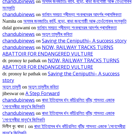
chandubinews
অসমৰ জনজাতিঃ কাৰ্বি, বড়ো, ৰাভা জনগোষ্ঠী আৰু তেওঁলোকৰ
on
সংস্কৃতি
chandubinews
বৰ্তমান সময়ত শ্ৰীমন্ত শংকৰদেৱৰ আদৰ্শৰ প্ৰাসঙ্গিকতা
on
অসমৰ জনজাতিঃ কাৰ্বি, বড়ো, ৰাভা জনগোষ্ঠী আৰু তেওঁলোকৰ সংস্কৃতি
Namita
on
বৰ্তমান সময়ত শ্ৰীমন্ত শংকৰদেৱৰ আদৰ্শৰ প্ৰাসঙ্গিকতা
dulal goswami
on
chandubinews
অতুল তামুলীৰ কবিতা
on
chandubinews
Saving the Ceniputhi– A success story
on
chandubinews
NOW, RAILWAY TRACKS TURNS
on
ABATTOIR FOR ENDANGERED VULTURE
NOW, RAILWAY TRACKS TURNS
dr. pronoy kr pathak
on
ABATTOIR FOR ENDANGERED VULTURE
Saving the Ceniputhi– A success
dr. pronoy kr pathak
on
story
অতুল তামুলী
অতুল তামুলীৰ কবিতা
on
A Step Forward
jibeswar
on
chandubinews
ৰাভা ইতিহাসৰ ৰ’দ কাঁচিয়লিত বৃটিছ শাসনত এজাক
on
‘সোণসেৰীয়া মানুহ’ৰ জিলিকনি
chandubinews
ৰাভা ইতিহাসৰ ৰ’দ কাঁচিয়লিত বৃটিছ শাসনত এজাক
on
‘সোণসেৰীয়া মানুহ’ৰ জিলিকনি
ৰাভা ইতিহাসৰ ৰ’দ কাঁচিয়লিত বৃটিছ শাসনত এজাক ‘সোণসেৰীয়া
দিলীপ কু: ৰাভা।
on
মানুহ’ৰ জিলিকনি