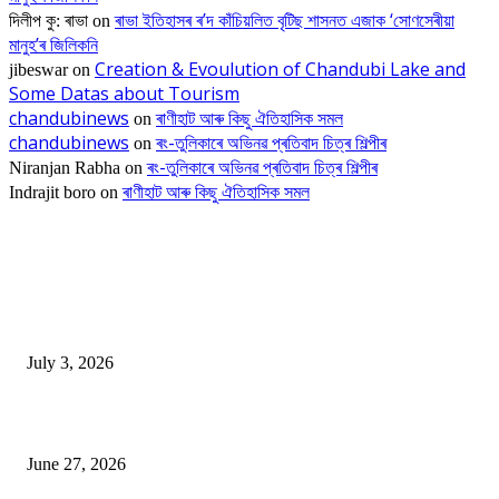
ৰাভা ইতিহাসৰ ৰ’দ কাঁচিয়লিত বৃটিছ শাসনত এজাক ‘সোণসেৰীয়া
দিলীপ কু: ৰাভা
on
মানুহ’ৰ জিলিকনি
Creation & Evoulution of Chandubi Lake and
jibeswar
on
Some Datas about Tourism
chandubinews
ৰাণীহাট আৰু কিছু ঐতিহাসিক সমল
on
chandubinews
ৰং-তুলিকাৰে অভিনৱ প্ৰতিবাদ চিত্ৰ শিল্পীৰ
on
ৰং-তুলিকাৰে অভিনৱ প্ৰতিবাদ চিত্ৰ শিল্পীৰ
Niranjan Rabha
on
ৰাণীহাট আৰু কিছু ঐতিহাসিক সমল
Indrajit boro
on
EDITOR PICKS
ভাৰতীয় জনতা মজদুৰ সংঘৰ কামৰূপ জিলা কমিটি গঠন
July 3, 2026
ৰাণীৰ চাংমা নগৰত পথ নিৰ্মাণঃ অসমৰ ভূমি আগ্ৰাসনৰ চেষ্টা মেঘালয়ৰ
June 27, 2026