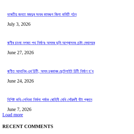
ভাৰতীয় জনতা মজদুৰ সংঘৰ কামৰূপ জিলা কমিটি গঠন
July 3, 2026
ৰাণীৰ চাংমা নগৰত পথ নিৰ্মাণঃ অসমৰ ভূমি আগ্ৰাসনৰ চেষ্টা মেঘালয়ৰ
June 27, 2026
ৰাণীত আদানিৰ এৰ’চিটী, অসম চৰকাৰৰ ছেটেলাইট চিটী নিৰ্মাণ হ’ব
June 24, 2026
বিশিষ্ট কবি-লেখিকা নিৰ্মলা শৰ্মাক ৰোহিনী মেধি সোঁৱৰণী বঁটা প্ৰদান
June 7, 2026
Load more
RECENT COMMENTS