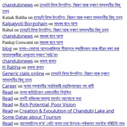
chandubinews
চানডুবি বিলৰ উৎপত্তি, বিৱৰণ আৰু ভ্ৰমণ সম্বন্ধনীয় কিছু
on
তথ্য
চানডুবি বিলৰ উৎপত্তি, বিৱৰণ আৰু ভ্ৰমণ সম্বন্ধনীয় কিছু তথ্য
Kanak Rabha
on
Kalpajyoti Borgohain
মাগুৰৰ বাবে আশা
on
চানডুবি বিলৰ উৎপত্তি, বিৱৰণ আৰু ভ্ৰমণ সম্বন্ধনীয় কিছু তথ্য
Rahul
on
chandubinews
মাগুৰৰ বাবে আশা
on
মাগুৰৰ বাবে আশা
Pankaj Goswami
on
blog
অসম–মেঘালয় আন্তঃৰাজ্যিক সীমান্তৰ প্ৰহৰীসকল আৰু জীৱন ৰক্ষা কৰা
on
সাতামপুৰুষীয়া এম্বুলেন্স স্বৰূপ ‘সাঙি’খন
chandubinews
কমলা বাগান
on
H Rabha
কমলা বাগান
on
Generic cialis online
চানডুবি বিলৰ উৎপত্তি, বিৱৰণ আৰু ভ্ৰমণ
on
সম্বন্ধনীয় কিছু তথ্য
Career
অসম প্ৰশাসনীয় পদাধিকাৰী মহাবিদ্যালয়ত পদ খালী
on
Read
অসম জুডিচিয়েল একাডেমীত নিযুক্তি
on
Read
হস্তী কৰিডৰৰ সমস্যা সন্দৰ্ভত আলোচনা সভা
on
Read
Rich Potential, Poor Vision
on
Read
Creation & Evoulution of Chandubi Lake and
on
Some Datas about Tourism
Read
আলোকচিত্ৰ ক’ক’ খেতি অসম তথা উত্তৰ–পূৰ্বাঞ্চলত নতুনকৈ পৰিচিতি লাভ
on