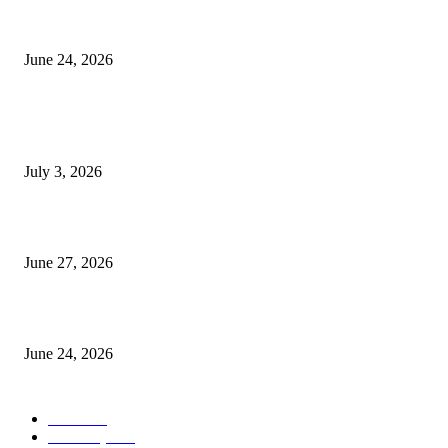
ৰাণীত আদানিৰ এৰ’চিটী, অসম চৰকাৰৰ ছেটেলাইট চিটী নিৰ্মাণ হ’ব
June 24, 2026
POPULAR POSTS
ভাৰতীয় জনতা মজদুৰ সংঘৰ কামৰূপ জিলা কমিটি গঠন
July 3, 2026
ৰাণীৰ চাংমা নগৰত পথ নিৰ্মাণঃ অসমৰ ভূমি আগ্ৰাসনৰ চেষ্টা মেঘালয়ৰ
June 27, 2026
ৰাণীত আদানিৰ এৰ’চিটী, অসম চৰকাৰৰ ছেটেলাইট চিটী নিৰ্মাণ হ’ব
June 24, 2026
POPULAR CATEGORY
বাতৰি
1101
আলোকচিত্ৰ
535