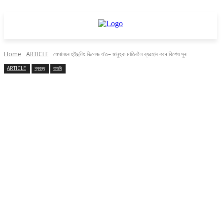
Home
ARTICLE
মেঘালয়ৰ হুইছলিং ভিলেজ য’ত– মানুহক মাতিবলৈ ব্যৱহাৰ কৰে বিশেষ সুৰ
ARTICLE
প্ৰবন্ধ
বাতৰি