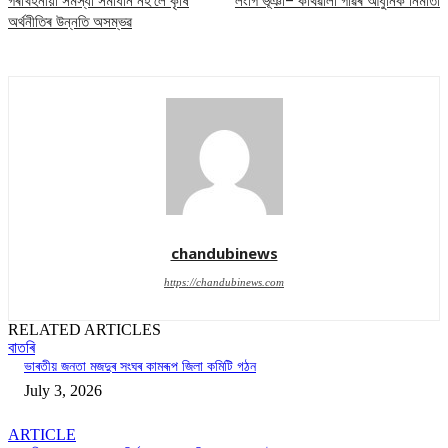
গৰাখহনীয়া সমস্যা সমাধান নহ’লে কৃষি
লংগি ভূঞা– কথিৱালা গাঁৱৰ আধুনিক নিৰ্মাতা
অৰ্থনীতিৰ উন্নতি অসম্ভৱ
chandubinews
https://chandubinews.com
RELATED ARTICLES
বাতৰি
ভাৰতীয় জনতা মজদুৰ সংঘৰ কামৰূপ জিলা কমিটি গঠন
July 3, 2026
ARTICLE