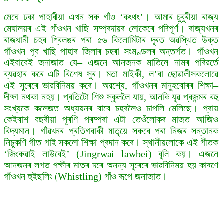
মেঘে ঢকা পাহাৰীয়া এখন সৰু গাঁও ‘কংথং’। আমাৰ চুবুৰীয়া ৰাজ্য
মেঘালয়ৰ এই গাঁওখন খাছি সম্প্ৰদায়ৰ লোকেৰে পৰিপূৰ্ণ। ৰাজ্যখনৰ
ৰাজধানী চহৰ শ্বিলঙৰ পৰা ৫৬ কিলোমিটাৰ দূৰত অৱস্থিত উক্ত
গাঁওখন পূব খাছি পাহাৰ জিলাৰ চহৰা সংমণ্ডলৰ অন্তৰ্গত। গাঁওখন
এইবাবেই জনাজাত যে– এজনে আনজনক মাতিলে নামৰ পৰিৱৰ্তে
ব্যৱহাৰ কৰে এটি বিশেষ সুৰ। মতা–মাইকী, ল’ৰা–ছোৱালীসকলোৱে
এই সুৰেৰে ভাৱবিনিময় কৰে। অৱশ্যে, গাঁওখনৰ মানুহবোৰৰ শিক্ষা–
দীক্ষা নথকা নহয়। প্ৰতিটো শিশু স্কুললৈ যায়, আনকি যুৱ প্ৰজন্মৰ বহু
সংখ্যকে কলেজত অধ্যয়নৰ বাবে চহৰলৈও ঢাপলি মেলিছে। প্ৰায়
কেইবাশ বছৰীয়া পূৰণি পৰম্পৰা এটা তেওঁলোকৰ মাজত আজিও
বিদ্যমান। গাঁৱখনৰ প্ৰতিগৰাকী মাতৃয়ে সৰুৰে পৰা নিজৰ সন্তানক
নিচুকণি গীত গাই সকলো শিক্ষা প্ৰদান কৰে। স্থানীয়লোকে এই গীতক
‘জিংৰুৱাই লাউবেই’ (Jingrwai lawbei) বুলি কয়। এজনে
আনজনৰ লগত পক্ষীৰ মাতৰ দৰে অনন্য সুৰেৰে ভাৱবিনিময় হয় কাৰণে
গাঁওখন হুইছলিং (Whistling) গাঁও ৰূপে জনাজাত।