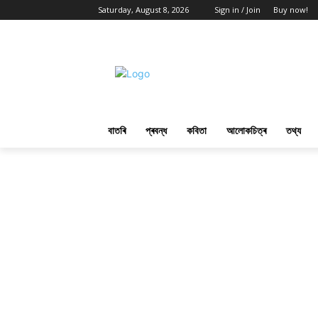
Saturday, August 8, 2026
Sign in / Join
Buy now!
বাতৰি
প্ৰবন্ধ
কবিতা
আলোকচিত্ৰ
তথ্য