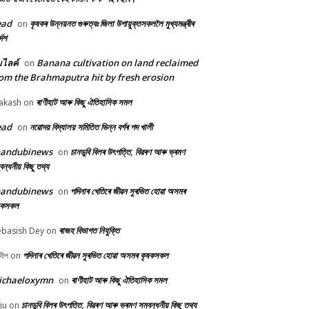
ead
কৃষকৰ উন্নয়নত গুৰুত্বঃ জিলা উপায়ুক্তসকললৈ মুখ্যমন্ত্ৰীৰ
on
দেশ
้มไลค์
Banana cultivation on land reclaimed
on
om the Brahmaputra hit by fresh erosion
ৰাণীহাট আৰু কিছু ঐতিহাসিক সমল
akash
on
ead
নৱোদয় বিদ্যালয় সমিতিত ভিন্ন বৰ্গৰ পদ খালী
on
handubinews
চানডুবি বিলৰ উৎপত্তি, বিৱৰণ আৰু ভ্ৰমণ
on
বন্ধনীয় কিছু তথ্য
handubinews
পদিনাৰ খেতিৰে জীৱন সুৰভিত হোৱা অসমৰ
on
ষকসকল
ৰাজহ বিভাগত নিযুক্তি
basish Dey
on
পদিনাৰ খেতিৰে জীৱন সুৰভিত হোৱা অসমৰ কৃষকসকল
দীপ
on
ichaeloxymn
ৰাণীহাট আৰু কিছু ঐতিহাসিক সমল
on
চানডুবি বিলৰ উৎপত্তি, বিৱৰণ আৰু ভ্ৰমণ সম্বন্ধনীয় কিছু তথ্য
ju
on