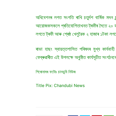
অধিবেশনৰ লগত সংগতি ৰাখি চতুৰ্দশ বাৰ্ষিক মদন
আয়োজকসকলে প্ৰতিযোগিতাখনত ট্ৰফীৰ সৈতে ২০ হাজা
লগতে ট্ৰফী আৰু শ্ৰেষ্ঠ খেলুৱৈক ২ হাজাৰ ১টকা লগ
ৰাভা হাছং স্বায়ত্তশাসিত পৰিষদৰ মুখ্য কাৰ্যব
ফেব্ৰুৱাৰীত এই উপলক্ষে অনুষ্ঠিত কাৰ্যসূচীত সংগ
শিৰোনামৰ ফটোঃ চানডুবি নিউজ
Title Pix: Chandubi News