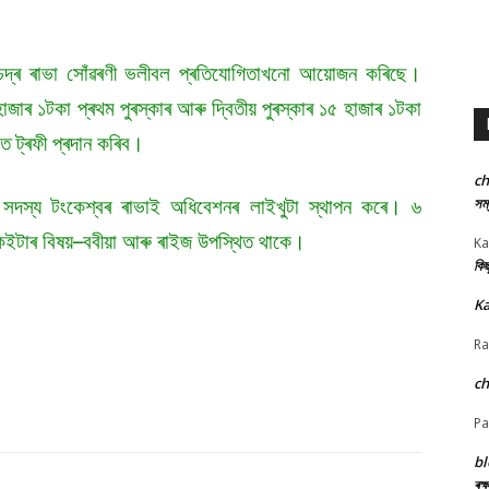
 চন্দ্ৰ ৰাভা সোঁৱৰণী ভলীবল প্ৰতিযোগিতাখনো আয়োজন কৰিছে।
ৰ ১টকা প্ৰথম পুৰস্কাৰ আৰু দ্বিতীয় পুৰস্কাৰ ১৫ হাজাৰ ১টকা
তে ট্ৰফী প্ৰদান কৰিব।
c
সম্
াহী সদস্য টংকেশ্বৰ ৰাভাই অধিবেশনৰ লাইখুটা স্থাপন কৰে। ৬
ঠনকেইটাৰ বিষয়–ববীয়া আৰু ৰাইজ উপস্থিত থাকে।
Ka
কিছ
Ka
Ra
c
Pa
bl
ৰক্