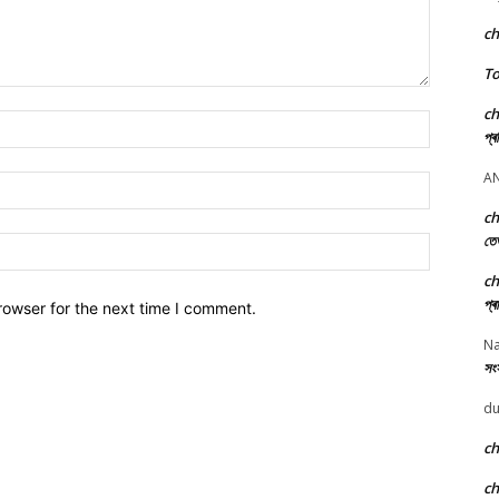
c
To
c
Name:*
প্ৰ
A
Email:*
c
তে
Website:
c
প্ৰ
rowser for the next time I comment.
Na
সংস
du
c
c