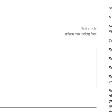
c
H
Ge
Next article
সম্
সাহিত্য মঞ্চৰ প্ৰতিষ্ঠা দিৱস
Ca
R
R
R
R
an
R
পৰি
পূৰ
নাম
প্