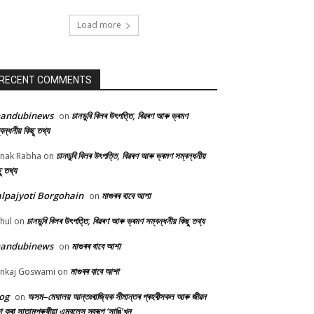
Load more
RECENT COMMENTS
handubinews
চানডুবি বিলৰ উৎপত্তি, বিৱৰণ আৰু ভ্ৰমণ
on
বন্ধনীয় কিছু তথ্য
চানডুবি বিলৰ উৎপত্তি, বিৱৰণ আৰু ভ্ৰমণ সম্বন্ধনীয়
nak Rabha
on
ু তথ্য
lpajyoti Borgohain
মাগুৰৰ বাবে আশা
on
চানডুবি বিলৰ উৎপত্তি, বিৱৰণ আৰু ভ্ৰমণ সম্বন্ধনীয় কিছু তথ্য
hul
on
handubinews
মাগুৰৰ বাবে আশা
on
মাগুৰৰ বাবে আশা
nkaj Goswami
on
og
অসম–মেঘালয় আন্তঃৰাজ্যিক সীমান্তৰ প্ৰহৰীসকল আৰু জীৱন
on
ষা কৰা সাতামপুৰুষীয়া এম্বুলেন্স স্বৰূপ ‘সাঙি’খন