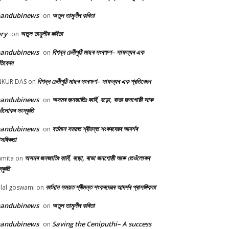
handubinews
অতুল তামুলীৰ কবিতা
on
ry
অতুল তামুলীৰ কবিতা
on
handubinews
বিপন্ন চেনীপুঠি মাছৰ সংৰক্ষণ– সাফল্যৰ এক
on
তিবেদন
বিপন্ন চেনীপুঠি মাছৰ সংৰক্ষণ– সাফল্যৰ এক প্ৰতিবেদন
NKUR DAS
on
handubinews
অসমৰ জনজাতিঃ কাৰ্বি, বড়ো, ৰাভা জনগোষ্ঠী আৰু
on
ওঁলোকৰ সংস্কৃতি
handubinews
বৰ্তমান সময়ত শ্ৰীমন্ত শংকৰদেৱৰ আদৰ্শৰ
on
াসঙ্গিকতা
অসমৰ জনজাতিঃ কাৰ্বি, বড়ো, ৰাভা জনগোষ্ঠী আৰু তেওঁলোকৰ
mita
on
্কৃতি
বৰ্তমান সময়ত শ্ৰীমন্ত শংকৰদেৱৰ আদৰ্শৰ প্ৰাসঙ্গিকতা
lal goswami
on
handubinews
অতুল তামুলীৰ কবিতা
on
handubinews
Saving the Ceniputhi– A success
on