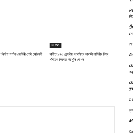
R
নিৰ্
ปั
fr
Pr
NEWS
া নিৰ্মলা শৰ্মাক ৰোহিনী মেধি সোঁৱৰণী
ৰাণীত ১৭৫ কেন্দ্ৰীয় সংৰক্ষিত আৰক্ষী বাহিনীৰ বিশ্ব
R
পৰিৱেশ দিৱসত গছপুলি ৰোপন
c
সম্
c
কৃ
De
কুল
M
Ra