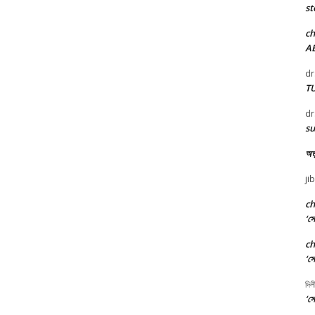
st
c
A
dr
T
dr
su
অতু
ji
c
‘সো
c
‘সো
দিল
‘সো