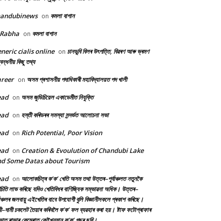
handubinews
কমলা বাগান
on
 Rabha
কমলা বাগান
on
neric cialis online
চানডুবি বিলৰ উৎপত্তি, বিৱৰণ আৰু ভ্ৰমণ
on
বন্ধনীয় কিছু তথ্য
reer
অসম প্ৰশাসনীয় পদাধিকাৰী মহাবিদ্যালয়ত পদ খালী
on
ead
অসম জুডিচিয়েল একাডেমীত নিযুক্তি
on
ead
হস্তী কৰিডৰৰ সমস্যা সন্দৰ্ভত আলোচনা সভা
on
ead
Rich Potential, Poor Vision
on
ead
Creation & Evoulution of Chandubi Lake
on
d Some Datas about Tourism
ead
আলোকচিত্ৰ ক’ক’ খেতি অসম তথা উত্তৰ–পূৰ্বাঞ্চলত নতুনকৈ
on
চিতি লাভ কৰিছে যদিও খেতিবিধৰ বাণিজ্যিক সম্ভাৱনা অধিক। উত্তৰ–
্বাঞ্চলৰ জলবায়ু এইখেতিৰ বাবে উপযোগী বুলি বিজ্ঞানীসকলে প্ৰকাশ কৰিছে।
ী–দামী চকলেট তৈয়াৰ কৰিবলৈ ক’ক’ ফল ব্যৱহাৰ কৰা হয়। ষ্টাফ ফটোগ্ৰাফাৰ
ৰভাত ৰাভাৰ কেমেৰাত কেইখনমান ক’ক’ গছৰ ছবি।