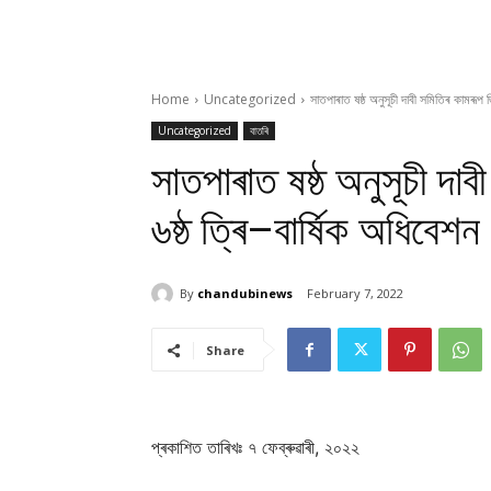
Home
Uncategorized
সাতপাৰাত ষষ্ঠ অনুসূচী দাবী সমিতিৰ কামৰূপ জ
Uncategorized
বাতৰি
সাতপাৰাত ষষ্ঠ অনুসূচী দা
৬ষ্ঠ ত্ৰি–বাৰ্ষিক অধিবেশন
By
chandubinews
February 7, 2022
Share
প্ৰকাশিত তাৰিখঃ ৭ ফেব্ৰুৱাৰী, ২০২২