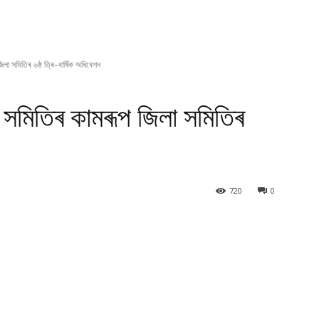
িলা সমিতিৰ ৬ষ্ঠ ত্ৰি–বাৰ্ষিক অধিবেশন
বী সমিতিৰ কামৰূপ জিলা সমিতিৰ
720
0