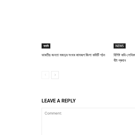
বাতৰি
NEWS
ভাৰতীয় জনতা মজদুৰ সংঘৰ কামৰূপ জিলা কমিটি গঠন
বিশিষ্ট কবি-লেখিক
বঁটা প্ৰদান
LEAVE A REPLY