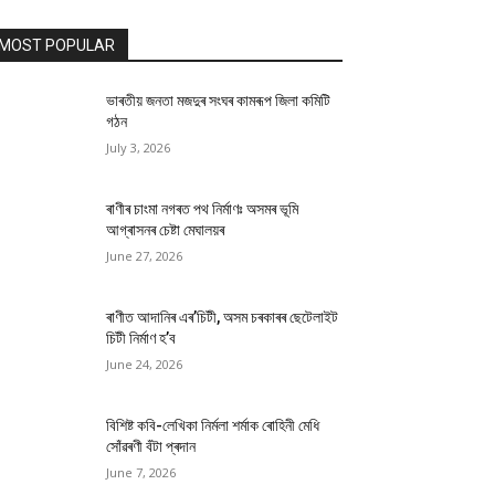
MOST POPULAR
ভাৰতীয় জনতা মজদুৰ সংঘৰ কামৰূপ জিলা কমিটি
গঠন
July 3, 2026
ৰাণীৰ চাংমা নগৰত পথ নিৰ্মাণঃ অসমৰ ভূমি
আগ্ৰাসনৰ চেষ্টা মেঘালয়ৰ
June 27, 2026
ৰাণীত আদানিৰ এৰ’চিটী, অসম চৰকাৰৰ ছেটেলাইট
চিটী নিৰ্মাণ হ’ব
June 24, 2026
বিশিষ্ট কবি-লেখিকা নিৰ্মলা শৰ্মাক ৰোহিনী মেধি
সোঁৱৰণী বঁটা প্ৰদান
June 7, 2026