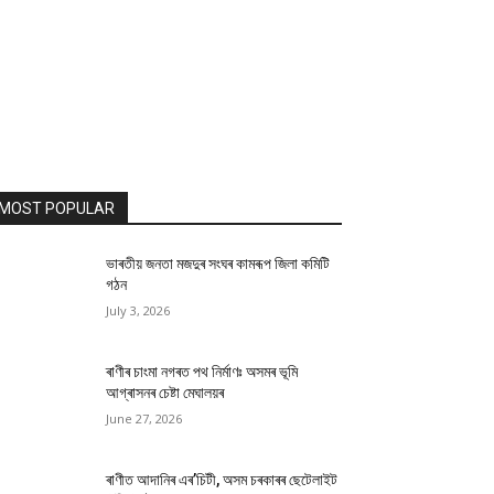
MOST POPULAR
ভাৰতীয় জনতা মজদুৰ সংঘৰ কামৰূপ জিলা কমিটি
গঠন
July 3, 2026
ৰাণীৰ চাংমা নগৰত পথ নিৰ্মাণঃ অসমৰ ভূমি
আগ্ৰাসনৰ চেষ্টা মেঘালয়ৰ
June 27, 2026
ৰাণীত আদানিৰ এৰ’চিটী, অসম চৰকাৰৰ ছেটেলাইট