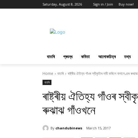
Saturday, August 8, 2026
Sign in / Join
Buy now!
বাতৰি
প্ৰবন্ধ
কবিতা
আলোকচিত্ৰ
তথ্য
Home
বাতৰি
ৰাষ্ট্ৰীয় ঐতিহ্য গাঁওৰ স্বীকৃতিৰ দাবী কৰিলে নাগালেণ্ডৰ ৰুঝা
বাতৰি
ৰাষ্ট্ৰীয় ঐতিহ্য গাঁওৰ স্ব
ৰুঝাঝ গাঁওখনে
By
chandubinews
March 15, 2017