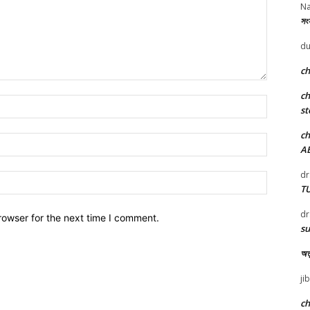
Na
সংস
du
c
c
Name:*
st
c
Email:*
A
dr
Website:
T
dr
rowser for the next time I comment.
su
অতু
ji
c