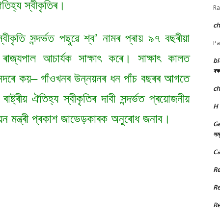
ঐতিহ্য স্বীকৃতিৰ।
Ra
c
বীকৃতি সন্দৰ্ভত পছুৱে শ্ব’ নামৰ প্ৰায় ৯৭ বছৰীয়া
Pa
 ৰাজ্যপাল আচাৰ্যক সাক্ষাৎ কৰে। সাক্ষাৎ কালত
bl
ৰক্
এনেদৰে কয়– গাঁওখনৰ উন্নয়নৰ ধন পাঁচ বছৰৰ আগতে
c
ষ্ট্ৰীয় ঐতিহ্য স্বীকৃতিৰ দাবী সন্দৰ্ভত প্ৰয়োজনীয়
H
নয়ন মন্ত্ৰী প্ৰকাশ জাভেড়কাৰক অনুৰোধ জনাব।
Ge
সম্
Ca
R
R
R