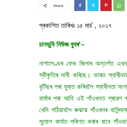
Share
প্ৰকাশিত তাৰিখঃ ১৫ মাৰ্চ , ২০১৭
চানডুবি নিউজ ব্যুৰ’–
নাগালেণ্ডৰ ফেক জিলাৰ অন্তৰ্গত এখন 
স্বীকৃতিৰ দাবী কৰিছে। ভাৰত স্বা
বৃটিছৰ পৰা মুক্ত কৰিবলৈ স্বাধীনতা সংগ্
বাৰ্মাৰ পৰা আহি এই গাঁওখনত প্ৰৱেশ 
খেদি পঠিয়াবলৈ ৰুঝাঝ গাঁওখনৰ বাসিন
সুযোগ কাৰ্যত পৰিণত কৰাৰ বাবে গাঁওব