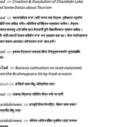
ead
Creation & Evoulution of Chandubi Lake
on
d Some Datas about Tourism
ead
আলোকচিত্ৰ ক’ক’ খেতি অসম তথা উত্তৰ–পূৰ্বাঞ্চলত নতুনকৈ
on
চিতি লাভ কৰিছে যদিও খেতিবিধৰ বাণিজ্যিক সম্ভাৱনা অধিক। উত্তৰ–
্বাঞ্চলৰ জলবায়ু এইখেতিৰ বাবে উপযোগী বুলি বিজ্ঞানীসকলে প্ৰকাশ কৰিছে।
ী–দামী চকলেট তৈয়াৰ কৰিবলৈ ক’ক’ ফল ব্যৱহাৰ কৰা হয়। ষ্টাফ ফটোগ্ৰাফাৰ
ৰভাত ৰাভাৰ কেমেৰাত কেইখনমান ক’ক’ গছৰ ছবি।
ead
কৃষকৰ উন্নয়নত গুৰুত্বঃ জিলা উপায়ুক্তসকললৈ মুখ্যমন্ত্ৰীৰ
on
দেশ
้มไลค์
Banana cultivation on land reclaimed
on
om the Brahmaputra hit by fresh erosion
ৰাণীহাট আৰু কিছু ঐতিহাসিক সমল
akash
on
ead
নৱোদয় বিদ্যালয় সমিতিত ভিন্ন বৰ্গৰ পদ খালী
on
handubinews
চানডুবি বিলৰ উৎপত্তি, বিৱৰণ আৰু ভ্ৰমণ
on
বন্ধনীয় কিছু তথ্য
handubinews
পদিনাৰ খেতিৰে জীৱন সুৰভিত হোৱা অসমৰ
on
ষকসকল