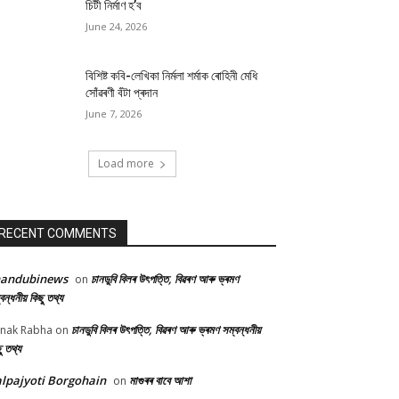
চিটী নিৰ্মাণ হ’ব
June 24, 2026
বিশিষ্ট কবি-লেখিকা নিৰ্মলা শৰ্মাক ৰোহিনী মেধি
সোঁৱৰণী বঁটা প্ৰদান
June 7, 2026
Load more
RECENT COMMENTS
handubinews
চানডুবি বিলৰ উৎপত্তি, বিৱৰণ আৰু ভ্ৰমণ
on
বন্ধনীয় কিছু তথ্য
চানডুবি বিলৰ উৎপত্তি, বিৱৰণ আৰু ভ্ৰমণ সম্বন্ধনীয়
nak Rabha
on
ু তথ্য
lpajyoti Borgohain
মাগুৰৰ বাবে আশা
on