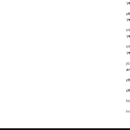
‘সো
c
‘সো
দিল
‘সো
দিল
‘সো
ji
an
c
c
Ni
In