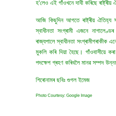
হ’লেও এই গাঁওখনে দাবী কৰিছে ৰাষ্ট্ৰীয় 
আজি কিছুদিন আগতে ৰাষ্ট্ৰীয় ঐতিহ্য স্
স্বাধীনতা সংগ্ৰামী এজনে নাগালেণ্ডৰ
ৰাজ্যপালে স্বাধীনতা সংগ্ৰামীগৰাকীক 
মুকলি কৰি দিয়া হৈছে। গাঁওবাসীয়ে কৰা ৰা
পদক্ষেপ গ্ৰহণ কৰিবলৈ মানৱ সম্পদ উন্
শিৰোনামৰ ছবিঃ গুগল ইমেজ
Photo Courtesy: Google Image