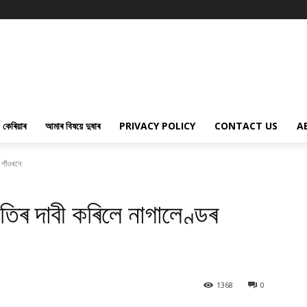
কেৰিয়াৰ
আমাৰ বিষয়ে দুষাৰ
PRIVACY POLICY
CONTACT US
A
ঝ গাঁওখনে
ীকৃতিৰ দাবী কৰিলে নাগালেণ্ডৰ
1368
0