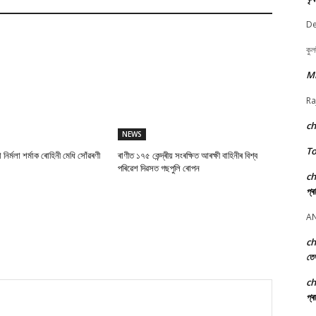
De
কুল
M
Ra
c
NEWS
To
া নিৰ্মলা শৰ্মাক ৰোহিনী মেধি সোঁৱৰণী
ৰাণীত ১৭৫ কেন্দ্ৰীয় সংৰক্ষিত আৰক্ষী বাহিনীৰ বিশ্ব
পৰিৱেশ দিৱসত গছপুলি ৰোপন
c
প্ৰ
A
c
তে
c
প্ৰ