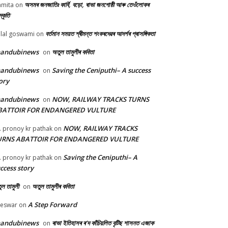
অসমৰ জনজাতিঃ কাৰ্বি, বড়ো, ৰাভা জনগোষ্ঠী আৰু তেওঁলোকৰ
mita
on
্কৃতি
বৰ্তমান সময়ত শ্ৰীমন্ত শংকৰদেৱৰ আদৰ্শৰ প্ৰাসঙ্গিকতা
lal goswami
on
handubinews
অতুল তামুলীৰ কবিতা
on
handubinews
Saving the Ceniputhi– A success
on
ory
handubinews
NOW, RAILWAY TRACKS TURNS
on
BATTOIR FOR ENDANGERED VULTURE
NOW, RAILWAY TRACKS
. pronoy kr pathak
on
URNS ABATTOIR FOR ENDANGERED VULTURE
Saving the Ceniputhi– A
. pronoy kr pathak
on
ccess story
ল তামুলী
অতুল তামুলীৰ কবিতা
on
A Step Forward
beswar
on
handubinews
ৰাভা ইতিহাসৰ ৰ’দ কাঁচিয়লিত বৃটিছ শাসনত এজাক
on