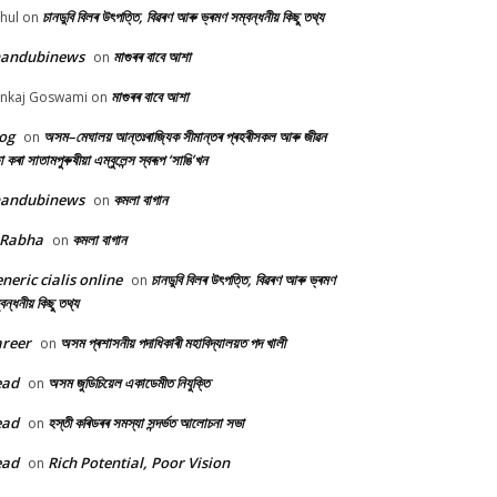
চানডুবি বিলৰ উৎপত্তি, বিৱৰণ আৰু ভ্ৰমণ সম্বন্ধনীয় কিছু তথ্য
hul
on
handubinews
মাগুৰৰ বাবে আশা
on
মাগুৰৰ বাবে আশা
nkaj Goswami
on
og
অসম–মেঘালয় আন্তঃৰাজ্যিক সীমান্তৰ প্ৰহৰীসকল আৰু জীৱন
on
ষা কৰা সাতামপুৰুষীয়া এম্বুলেন্স স্বৰূপ ‘সাঙি’খন
handubinews
কমলা বাগান
on
 Rabha
কমলা বাগান
on
neric cialis online
চানডুবি বিলৰ উৎপত্তি, বিৱৰণ আৰু ভ্ৰমণ
on
বন্ধনীয় কিছু তথ্য
reer
অসম প্ৰশাসনীয় পদাধিকাৰী মহাবিদ্যালয়ত পদ খালী
on
ead
অসম জুডিচিয়েল একাডেমীত নিযুক্তি
on
ead
হস্তী কৰিডৰৰ সমস্যা সন্দৰ্ভত আলোচনা সভা
on
ead
Rich Potential, Poor Vision
on