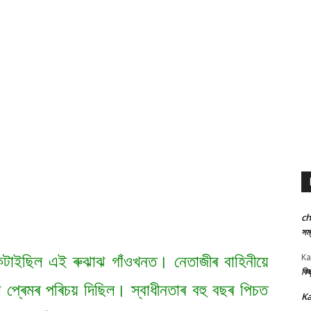
c
সম্
Ka
ল কটাইছিল এই ৰুঝাঝ গাঁওখনত। নেতাজীৰ বাহিনীয়ে
কিছ
 দেশ প্ৰেমৰ পৰিচয় দিছিল। স্বাধীনতাৰ বহু বছৰ পিচত
Ka