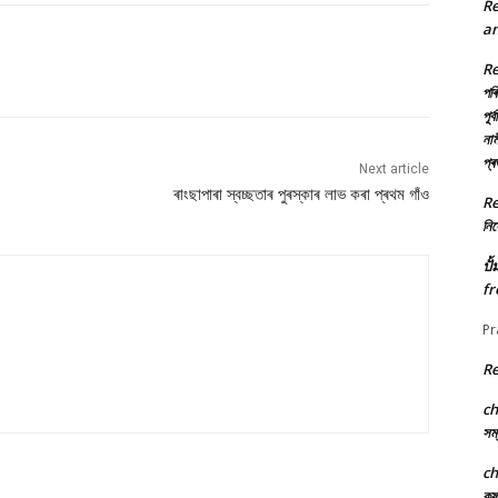
R
an
R
পৰি
পূৰ
নাম
প্
Next article
ৰাংছাপাৰা স্বচ্ছতাৰ পুৰস্কাৰ লাভ কৰা প্ৰথম গাঁও
R
নিৰ্
ปั
fr
Pr
R
c
সম্
c
কৃ