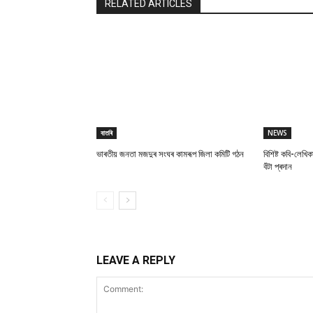
RELATED ARTICLES
বাতৰি
NEWS
ভাৰতীয় জনতা মজদুৰ সংঘৰ কামৰূপ জিলা কমিটি গঠন
বিশিষ্ট কবি-লেখিক
বঁটা প্ৰদান
LEAVE A REPLY