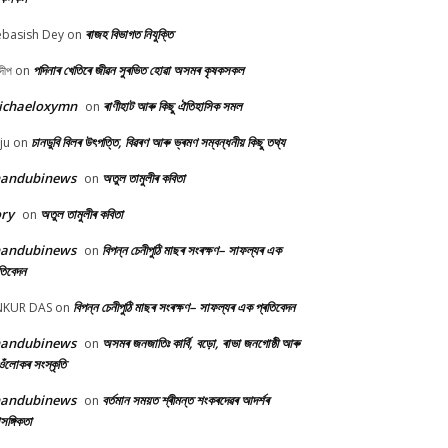
ৰাজহ বিভাগত নিযুক্তি
basish Dey
on
পদিনাৰ খেতিৰে জীৱন সুৰভিত হোৱা অসমৰ কৃষকসকল
দীপ
on
ichaeloxymn
ৰাণীহাট আৰু কিছু ঐতিহাসিক সমল
on
চানডুবি বিলৰ উৎপত্তি, বিৱৰণ আৰু ভ্ৰমণ সম্বন্ধনীয় কিছু তথ্য
ju
on
handubinews
অতুল তামুলীৰ কবিতা
on
ry
অতুল তামুলীৰ কবিতা
on
handubinews
বিপন্ন চেনীপুঠি মাছৰ সংৰক্ষণ– সাফল্যৰ এক
on
তিবেদন
বিপন্ন চেনীপুঠি মাছৰ সংৰক্ষণ– সাফল্যৰ এক প্ৰতিবেদন
NKUR DAS
on
handubinews
অসমৰ জনজাতিঃ কাৰ্বি, বড়ো, ৰাভা জনগোষ্ঠী আৰু
on
ওঁলোকৰ সংস্কৃতি
handubinews
বৰ্তমান সময়ত শ্ৰীমন্ত শংকৰদেৱৰ আদৰ্শৰ
on
াসঙ্গিকতা