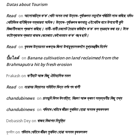
Datas about Tourism
Read
আলোকচিত্ৰ ক’ক’ খেতি অসম তথা উত্তৰ–পূৰ্বাঞ্চলত নতুনকৈ পৰিচিতি লাভ কৰিছে যদিও
on
খেতিবিধৰ বাণিজ্যিক সম্ভাৱনা অধিক। উত্তৰ–পূৰ্বাঞ্চলৰ জলবায়ু এইখেতিৰ বাবে উপযোগী বুলি
বিজ্ঞানীসকলে প্ৰকাশ কৰিছে। নামী–দামী চকলেট তৈয়াৰ কৰিবলৈ ক’ক’ ফল ব্যৱহাৰ কৰা হয়। ষ্টাফ
ফটোগ্ৰাফাৰ প্ৰভাত ৰাভাৰ কেমেৰাত কেইখনমান ক’ক’ গছৰ ছবি।
Read
কৃষকৰ উন্নয়নত গুৰুত্বঃ জিলা উপায়ুক্তসকললৈ মুখ্যমন্ত্ৰীৰ নিৰ্দেশ
on
ปั้มไลค์
Banana cultivation on land reclaimed from the
on
Brahmaputra hit by fresh erosion
ৰাণীহাট আৰু কিছু ঐতিহাসিক সমল
Prakash
on
Read
নৱোদয় বিদ্যালয় সমিতিত ভিন্ন বৰ্গৰ পদ খালী
on
chandubinews
চানডুবি বিলৰ উৎপত্তি, বিৱৰণ আৰু ভ্ৰমণ সম্বন্ধনীয় কিছু তথ্য
on
chandubinews
পদিনাৰ খেতিৰে জীৱন সুৰভিত হোৱা অসমৰ কৃষকসকল
on
ৰাজহ বিভাগত নিযুক্তি
Debasish Dey
on
পদিনাৰ খেতিৰে জীৱন সুৰভিত হোৱা অসমৰ কৃষকসকল
কুলদীপ
on