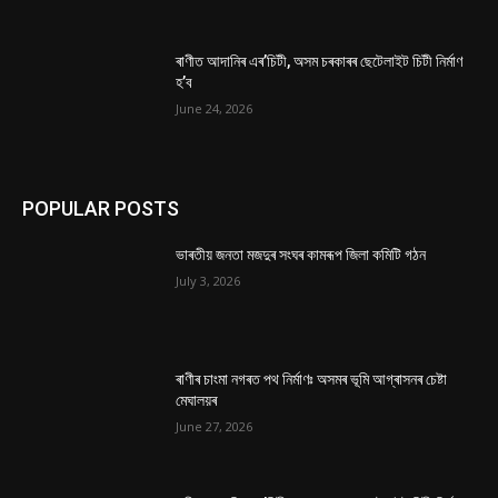
ৰাণীত আদানিৰ এৰ’চিটী, অসম চৰকাৰৰ ছেটেলাইট চিটী নিৰ্মাণ
হ’ব
June 24, 2026
POPULAR POSTS
ভাৰতীয় জনতা মজদুৰ সংঘৰ কামৰূপ জিলা কমিটি গঠন
July 3, 2026
ৰাণীৰ চাংমা নগৰত পথ নিৰ্মাণঃ অসমৰ ভূমি আগ্ৰাসনৰ চেষ্টা
মেঘালয়ৰ
June 27, 2026