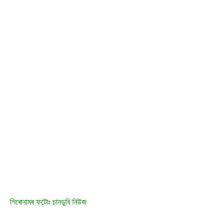
শিৰোনামৰ ফটোঃ চানডুবি নিউজ