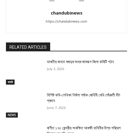
chandubinews
https://chandubinews.com
RELATED ARTICLES
ভাৰতীয় জনতা মজদুৰ সংঘৰ কামৰূপ জিলা কমিটি গঠন
July 3, 2026
বাতৰি
বিশিষ্ট কবি-লেখিকা নিৰ্মলা শৰ্মাক ৰোহিনী মেধি সোঁৱৰণী বঁটা
প্ৰদান
June 7, 2026
NEWS
ৰাণীত ১৭৫ কেন্দ্ৰীয় সংৰক্ষিত আৰক্ষী বাহিনীৰ বিশ্ব পৰিৱেশ