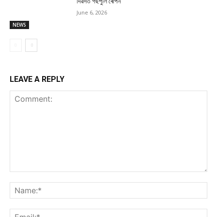
দিৱসত গছপুলি ৰোপন
June 6, 2026
NEWS
LEAVE A REPLY
Comment:
Na
Ema