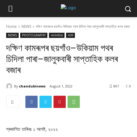
Home
NEWS
দক্ষিণ কামৰূপৰ ছয়গাঁও–উকিয়াম পথৰ চিদিলা পাৰা–জালুকবাৰী সাপ্তাহিক কলৰ বজাৰ
NEWS
PHOTOGRAPHY
আলোকচিত্ৰ
বাতৰি
দক্ষিণ কামৰূপৰ ছয়গাঁও–উকিয়াম পথৰ
চিদিলা পাৰা–জালুকবাৰী সাপ্তাহিক কলৰ
বজাৰ
By
chandubinews
August 1, 2022
897
0
প্ৰকাশিত তাৰিখঃ ১ আগষ্ট, ২০২২