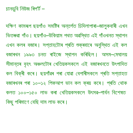
চানডুবি নিউজ ৰিপ’ৰ্ট –
দক্ষিণ কামৰূপ ছয়গাঁও সমষ্টিৰ অন্তৰ্গত চিদিলাপাৰা–জালুকবাৰী এখন
ভিতৰুৱা গাঁও। ছয়গাঁও–উকিয়াম পথত অৱস্থিত এই গাঁওখনত স্থাপন
এখন কলৰ বজাৰ। সপ্তাহটোৰ প্ৰতি শুক্ৰবাৰে অনুস্থিত এই কল
বজাৰখন ১৯৯৩ চনত ৰাইজে স্থাপন কৰিছিল। অসম–মেঘালয়
সীমান্তৰ বৃহৎ অঞ্চলটোৰ খেতিয়কসকলে এই বজাৰখনতে উৎপাদিত
কল বিক্ৰী কৰে। ছয়গাঁৱৰ পৰা যোৱা বেপাৰীসকলে প্ৰতি সপ্তাহত
বজাৰখনৰ পৰা ১০–১২ পিকআপ ভান কল ক্ৰয় কৰে। প্ৰতি থোক
কলত ১০০–১৫০ লাভ কৰা খেতিয়কসকলে উৎসৱ–পাৰ্বন বিশেষত
কিছু পৰিমাণে বেছি দাম লাভ কৰে।