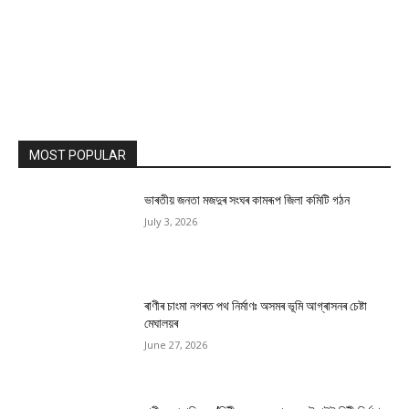
MOST POPULAR
ভাৰতীয় জনতা মজদুৰ সংঘৰ কামৰূপ জিলা কমিটি গঠন
July 3, 2026
ৰাণীৰ চাংমা নগৰত পথ নিৰ্মাণঃ অসমৰ ভূমি আগ্ৰাসনৰ চেষ্টা
মেঘালয়ৰ
June 27, 2026