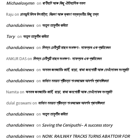
Michaeloxymn
ৰাণীহাট আৰু কিছু ঐতিহাসিক সমল
on
চানডুবি বিলৰ উৎপত্তি, বিৱৰণ আৰু ভ্ৰমণ সম্বন্ধনীয় কিছু তথ্য
Raju
on
chandubinews
অতুল তামুলীৰ কবিতা
on
Tory
অতুল তামুলীৰ কবিতা
on
chandubinews
বিপন্ন চেনীপুঠি মাছৰ সংৰক্ষণ– সাফল্যৰ এক প্ৰতিবেদন
on
বিপন্ন চেনীপুঠি মাছৰ সংৰক্ষণ– সাফল্যৰ এক প্ৰতিবেদন
ANKUR DAS
on
chandubinews
অসমৰ জনজাতিঃ কাৰ্বি, বড়ো, ৰাভা জনগোষ্ঠী আৰু তেওঁলোকৰ সংস্কৃতি
on
chandubinews
বৰ্তমান সময়ত শ্ৰীমন্ত শংকৰদেৱৰ আদৰ্শৰ প্ৰাসঙ্গিকতা
on
অসমৰ জনজাতিঃ কাৰ্বি, বড়ো, ৰাভা জনগোষ্ঠী আৰু তেওঁলোকৰ সংস্কৃতি
Namita
on
বৰ্তমান সময়ত শ্ৰীমন্ত শংকৰদেৱৰ আদৰ্শৰ প্ৰাসঙ্গিকতা
dulal goswami
on
chandubinews
অতুল তামুলীৰ কবিতা
on
chandubinews
Saving the Ceniputhi– A success story
on
chandubinews
NOW, RAILWAY TRACKS TURNS ABATTOIR FOR
on