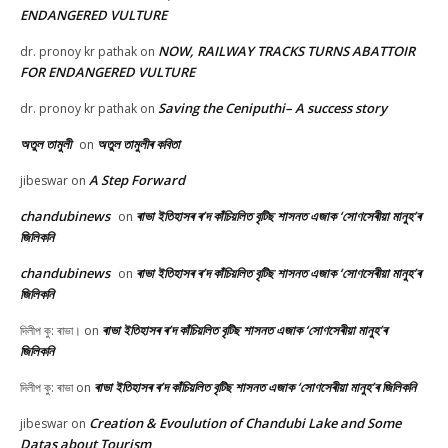
ENDANGERED VULTURE
NOW, RAILWAY TRACKS TURNS ABATTOIR
dr. pronoy kr pathak
on
FOR ENDANGERED VULTURE
Saving the Ceniputhi– A success story
dr. pronoy kr pathak
on
অতুল তামুলী
অতুল তামুলীৰ কবিতা
on
A Step Forward
jibeswar
on
chandubinews
ৰাভা ইতিহাসৰ ৰ’দ কাঁচিয়লিত বৃটিছ শাসনত এজাক ‘সোণসেৰীয়া মানুহ’ৰ
on
জিলিকনি
chandubinews
ৰাভা ইতিহাসৰ ৰ’দ কাঁচিয়লিত বৃটিছ শাসনত এজাক ‘সোণসেৰীয়া মানুহ’ৰ
on
জিলিকনি
ৰাভা ইতিহাসৰ ৰ’দ কাঁচিয়লিত বৃটিছ শাসনত এজাক ‘সোণসেৰীয়া মানুহ’ৰ
দিলীপ কু: ৰাভা।
on
জিলিকনি
ৰাভা ইতিহাসৰ ৰ’দ কাঁচিয়লিত বৃটিছ শাসনত এজাক ‘সোণসেৰীয়া মানুহ’ৰ জিলিকনি
দিলীপ কু: ৰাভা
on
Creation & Evoulution of Chandubi Lake and Some
jibeswar
on
Datas about Tourism