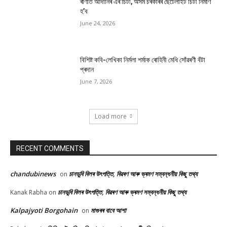
ৰাণীত আদানিৰ এৰ’চিটী, অসম চৰকাৰৰ ছেটেলাইট চিটী নিৰ্মাণ
হ’ব
June 24, 2026
বিশিষ্ট কবি-লেখিকা নিৰ্মলা শৰ্মাক ৰোহিনী মেধি সোঁৱৰণী বঁটা
প্ৰদান
June 7, 2026
Load more
RECENT COMMENTS
chandubinews
চানডুবি বিলৰ উৎপত্তি, বিৱৰণ আৰু ভ্ৰমণ সম্বন্ধনীয় কিছু তথ্য
on
চানডুবি বিলৰ উৎপত্তি, বিৱৰণ আৰু ভ্ৰমণ সম্বন্ধনীয় কিছু তথ্য
Kanak Rabha
on
Kalpajyoti Borgohain
মাগুৰৰ বাবে আশা
on