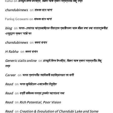
চানডুবি বিলৰ উৎপত্তি, বিৱৰণ আৰু ভ্ৰমণ সম্বন্ধনীয় কিছু তথ্য
Rahul
on
chandubinews
মাগুৰৰ বাবে আশা
on
মাগুৰৰ বাবে আশা
Pankaj Goswami
on
blog
অসম–মেঘালয় আন্তঃৰাজ্যিক সীমান্তৰ প্ৰহৰীসকল আৰু জীৱন ৰক্ষা কৰা সাতামপুৰুষীয়া
on
এম্বুলেন্স স্বৰূপ ‘সাঙি’খন
chandubinews
কমলা বাগান
on
H Rabha
কমলা বাগান
on
Generic cialis online
চানডুবি বিলৰ উৎপত্তি, বিৱৰণ আৰু ভ্ৰমণ সম্বন্ধনীয় কিছু
on
তথ্য
Career
অসম প্ৰশাসনীয় পদাধিকাৰী মহাবিদ্যালয়ত পদ খালী
on
Read
অসম জুডিচিয়েল একাডেমীত নিযুক্তি
on
Read
হস্তী কৰিডৰৰ সমস্যা সন্দৰ্ভত আলোচনা সভা
on
Read
Rich Potential, Poor Vision
on
Read
Creation & Evoulution of Chandubi Lake and Some
on