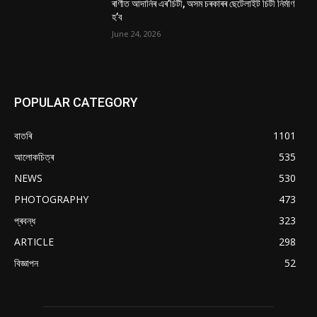
ৰাণীত আদানিৰ এৰ’চিটী, অসম চৰকাৰৰ ছেটেলাইট চিটী নিৰ্মাণ
হ’ব
June 24, 2026
POPULAR CATEGORY
বাতৰি
1101
আলোকচিত্ৰ
535
NEWS
530
PHOTOGRAPHY
473
প্ৰবন্ধ
323
ARTICLE
298
বিজ্ঞাপন
52