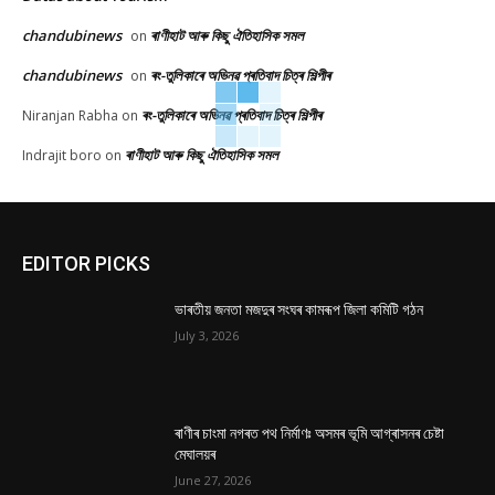
chandubinews
ৰাণীহাট আৰু কিছু ঐতিহাসিক সমল
on
chandubinews
ৰং-তুলিকাৰে অভিনৱ প্ৰতিবাদ চিত্ৰ শিল্পীৰ
on
ৰং-তুলিকাৰে অভিনৱ প্ৰতিবাদ চিত্ৰ শিল্পীৰ
Niranjan Rabha
on
ৰাণীহাট আৰু কিছু ঐতিহাসিক সমল
Indrajit boro
on
EDITOR PICKS
ভাৰতীয় জনতা মজদুৰ সংঘৰ কামৰূপ জিলা কমিটি গঠন
July 3, 2026
ৰাণীৰ চাংমা নগৰত পথ নিৰ্মাণঃ অসমৰ ভূমি আগ্ৰাসনৰ চেষ্টা
মেঘালয়ৰ
June 27, 2026