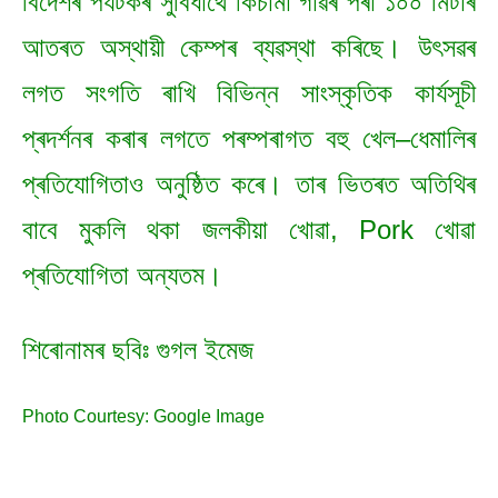
বিদেশৰ পৰ্যটকৰ সুবিধাৰ্থে কিচামা গাঁৱৰ পৰা ১০০ মিটাৰ
আতৰত অস্থায়ী কেম্পৰ ব্যৱস্থা কৰিছে। উৎসৱৰ
লগত সংগতি ৰাখি বিভিন্ন সাংস্কৃতিক কাৰ্যসূচী
প্ৰদৰ্শনৰ কৰাৰ লগতে পৰম্পৰাগত বহু খেল–ধেমালিৰ
প্ৰতিযোগিতাও অনুষ্ঠিত কৰে। তাৰ ভিতৰত অতিথিৰ
বাবে মুকলি থকা জলকীয়া খোৱা, Pork খোৱা
প্ৰতিযোগিতা অন্যতম।
শিৰোনামৰ ছবিঃ গুগল ইমেজ
Photo Courtesy: Google Image