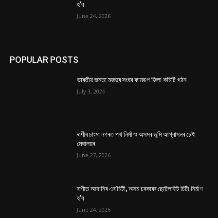
হ’ব
June 24, 2026
POPULAR POSTS
ভাৰতীয় জনতা মজদুৰ সংঘৰ কামৰূপ জিলা কমিটি গঠন
July 3, 2026
ৰাণীৰ চাংমা নগৰত পথ নিৰ্মাণঃ অসমৰ ভূমি আগ্ৰাসনৰ চেষ্টা
মেঘালয়ৰ
June 27, 2026
ৰাণীত আদানিৰ এৰ’চিটী, অসম চৰকাৰৰ ছেটেলাইট চিটী নিৰ্মাণ
হ’ব
June 24, 2026