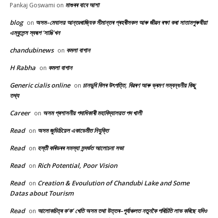
মাগুৰৰ বাবে আশা
Pankaj Goswami
on
blog
অসম–মেঘালয় আন্তঃৰাজ্যিক সীমান্তৰ প্ৰহৰীসকল আৰু জীৱন ৰক্ষা কৰা সাতামপুৰুষীয়া
on
এম্বুলেন্স স্বৰূপ ‘সাঙি’খন
chandubinews
কমলা বাগান
on
H Rabha
কমলা বাগান
on
Generic cialis online
চানডুবি বিলৰ উৎপত্তি, বিৱৰণ আৰু ভ্ৰমণ সম্বন্ধনীয় কিছু
on
তথ্য
Career
অসম প্ৰশাসনীয় পদাধিকাৰী মহাবিদ্যালয়ত পদ খালী
on
Read
অসম জুডিচিয়েল একাডেমীত নিযুক্তি
on
Read
হস্তী কৰিডৰৰ সমস্যা সন্দৰ্ভত আলোচনা সভা
on
Read
Rich Potential, Poor Vision
on
Read
Creation & Evoulution of Chandubi Lake and Some
on
Datas about Tourism
Read
আলোকচিত্ৰ ক’ক’ খেতি অসম তথা উত্তৰ–পূৰ্বাঞ্চলত নতুনকৈ পৰিচিতি লাভ কৰিছে যদিও
on