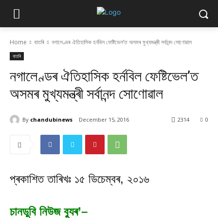
Home
বাতৰি
নগালেণ্ডৰ ঐতিহাসিক হৰ্নবিল ফেষ্টিভেল’ত অসমৰ মুখ্যমন্ত্ৰী সৰ্বানন্দ সোণোৱাল
বাতৰি
নগালেণ্ডৰ ঐতিহাসিক হৰ্নবিল ফেষ্টিভেল’ত
অসমৰ মুখ্যমন্ত্ৰী সৰ্বানন্দ সোণোৱাল
By
chandubinews
December 15, 2016
2314
0
প্ৰকাশিত তাৰিখঃ ১৫ ডিচেম্বৰ, ২০১৬
চানডুবি নিউজ ব্যুৰ’–