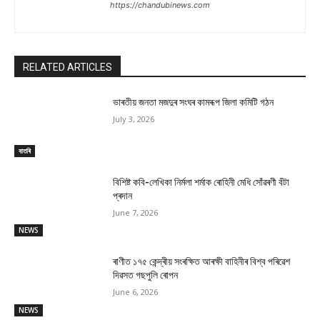
https://chandubinews.com
RELATED ARTICLES
ভাৰতীয় জনতা মজদুৰ সংঘৰ কামৰূপ জিলা কমিটি গঠন
July 3, 2026
বাতৰি
বিশিষ্ট কবি-লেখিকা নিৰ্মলা শৰ্মাক ৰোহিনী মেধি সোঁৱৰণী বঁটা
প্ৰদান
June 7, 2026
NEWS
ৰাণীত ১৭৫ কেন্দ্ৰীয় সংৰক্ষিত আৰক্ষী বাহিনীৰ বিশ্ব পৰিৱেশ
দিৱসত গছপুলি ৰোপন
June 6, 2026
NEWS