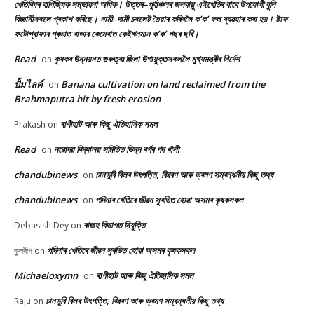
খেতিবিধৰ বাণিজ্যিক সম্ভাৱনা অধিক। উত্তৰ–পূৰ্বাঞ্চলৰ জলবায়ু এইখেতিৰ বাবে উপযোগী বুলি
বিজ্ঞানীসকলে প্ৰকাশ কৰিছে। নামী–দামী চকলেট তৈয়াৰ কৰিবলৈ ক’ক’ ফল ব্যৱহাৰ কৰা হয়। ষ্টাফ
ফটোগ্ৰাফাৰ প্ৰভাত ৰাভাৰ কেমেৰাত কেইখনমান ক’ক’ গছৰ ছবি।
Read
কৃষকৰ উন্নয়নত গুৰুত্বঃ জিলা উপায়ুক্তসকললৈ মুখ্যমন্ত্ৰীৰ নিৰ্দেশ
on
ปั้มไลค์
Banana cultivation on land reclaimed from the
on
Brahmaputra hit by fresh erosion
ৰাণীহাট আৰু কিছু ঐতিহাসিক সমল
Prakash
on
Read
নৱোদয় বিদ্যালয় সমিতিত ভিন্ন বৰ্গৰ পদ খালী
on
chandubinews
চানডুবি বিলৰ উৎপত্তি, বিৱৰণ আৰু ভ্ৰমণ সম্বন্ধনীয় কিছু তথ্য
on
chandubinews
পদিনাৰ খেতিৰে জীৱন সুৰভিত হোৱা অসমৰ কৃষকসকল
on
ৰাজহ বিভাগত নিযুক্তি
Debasish Dey
on
পদিনাৰ খেতিৰে জীৱন সুৰভিত হোৱা অসমৰ কৃষকসকল
কুলদীপ
on
Michaeloxymn
ৰাণীহাট আৰু কিছু ঐতিহাসিক সমল
on
চানডুবি বিলৰ উৎপত্তি, বিৱৰণ আৰু ভ্ৰমণ সম্বন্ধনীয় কিছু তথ্য
Raju
on