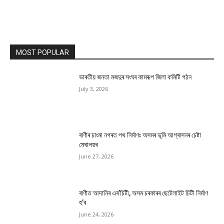
MOST POPULAR
ভাৰতীয় জনতা মজদুৰ সংঘৰ কামৰূপ জিলা কমিটি গঠন
July 3, 2026
ৰাণীৰ চাংমা নগৰত পথ নিৰ্মাণঃ অসমৰ ভূমি আগ্ৰাসনৰ চেষ্টা
মেঘালয়ৰ
June 27, 2026
ৰাণীত আদানিৰ এৰ’চিটী, অসম চৰকাৰৰ ছেটেলাইট চিটী নিৰ্মাণ
হ’ব
June 24, 2026