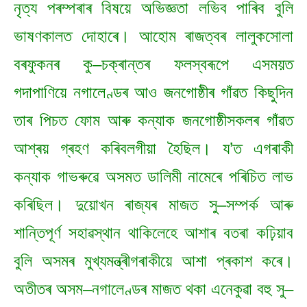
নৃত্য পৰম্পৰাৰ বিষয়ে অভিজ্ঞতা লভিব পাৰিব বুলি
ভাষণকালত দোহাৰে। আহোম ৰাজত্বৰ লালুকসোলা
বৰফুকনৰ কু–চক্ৰান্তৰ ফলস্বৰূপে এসময়ত
গদাপাণিয়ে নগালেণ্ডৰ আও জনগোষ্ঠীৰ গাঁৱত কিছুদিন
তাৰ পিচত ফোম আৰু কন্যাক জনগোষ্ঠীসকলৰ গাঁৱত
আশ্ৰয় গ্ৰহণ কৰিবলগীয়া হৈছিল। য’ত এগৰাকী
কন্যাক গাভৰুৱে অসমত ডালিমী নামেৰে পৰিচিত লাভ
কৰিছিল। দুয়োখন ৰাজ্যৰ মাজত সু–সম্পৰ্ক আৰু
শান্তিপূৰ্ণ সহাৱস্থান থাকিলেহে আশাৰ বতৰা কঢ়িয়াব
বুলি অসমৰ মুখ্যমন্ত্ৰীগৰাকীয়ে আশা প্ৰকাশ কৰে।
অতীতৰ অসম–নগালেণ্ডৰ মাজত থকা এনেকুৱা বহু সু–