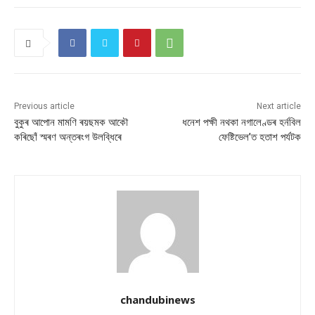
Previous article
Next article
বুকুৰ আপোন মামণি ৰয়ছমক আকৌ
ধনেশ পক্ষী নথকা নগালেণ্ডৰ হৰ্নবিল
কৰিছোঁ স্মৰণ অন্তৰংগ উলব্ধিৰে
ফেষ্টিভেল’ত হতাশ পৰ্যটক
chandubinews