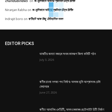
chandubinews
ৰং-তুলিকাৰে অভিনৱ প্ৰতিবাদ চিত্ৰ শিল্পীৰ
on
ৰং-তুলিকাৰে অভিনৱ প্ৰতিবাদ চিত্ৰ শিল্পীৰ
Niranjan Rabha
on
ৰাণীহাট আৰু কিছু ঐতিহাসিক সমল
Indrajit boro
on
EDITOR PICKS
ভাৰতীয় জনতা মজদুৰ সংঘৰ কামৰূপ জিলা কমিটি গঠন
July 3, 2026
ৰাণীৰ চাংমা নগৰত পথ নিৰ্মাণঃ অসমৰ ভূমি আগ্ৰাসনৰ চেষ্টা
মেঘালয়ৰ
June 27, 2026
ৰাণীত আদানিৰ এৰ’চিটী, অসম চৰকাৰৰ ছেটেলাইট চিটী নিৰ্মাণ