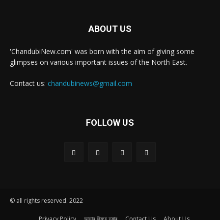
ABOUT US
'ChandubiNew.com' was born with the aim of giving some
glimpses on various important issues of the North East.
Contact us:
chandubinews@gmail.com
FOLLOW US
© all rights reserved. 2022
Privacy Policy
আমাৰ বিষয়ে দুষাৰ
Contact Us
About Us