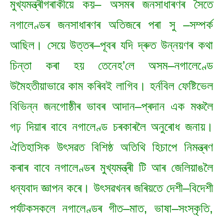
মুখ্যমন্ত্ৰীগৰাকীয়ে কয়– অসমৰ জনসাধাৰণৰ সৈতে
নগালেণ্ডৰ জনসাধাৰণৰ অতিজৰে পৰা সু –সম্পৰ্ক
আছিল। সেয়ে উত্তৰ–পূবৰ যদি দ্ৰুত উন্নয়ণৰ কথা
চিন্তা কৰা হয় তেনেহ’লে অসম–নগালেণ্ডে
উমৈহতীয়াভাৱে কাম কৰিবই লাগিব। হৰ্নবিল ফেষ্টিভেল
বিভিন্ন জনগোষ্ঠীৰ ভাবৰ আদান–প্ৰদান এক মঞ্চলৈ
গঢ় দিয়াৰ বাবে নগালেণ্ড চৰকাৰলৈ অনুৰোধ জনায়।
ঐতিহাসিক উৎসৱত বিশিষ্ঠ অতিথি হিচাপে নিমন্ত্ৰণ
কৰাৰ বাবে নগালেণ্ডৰ মুখ্যমন্ত্ৰী টি আৰ জেলিয়াঙলৈ
ধন্যবাদ জ্ঞাপন কৰে। উৎসৱখনৰ জৰিয়তে দেশী–বিদেশী
পৰ্যটকসকলে নগালেণ্ডৰ গীত–মাত, ভাষা–সংস্কৃতি,