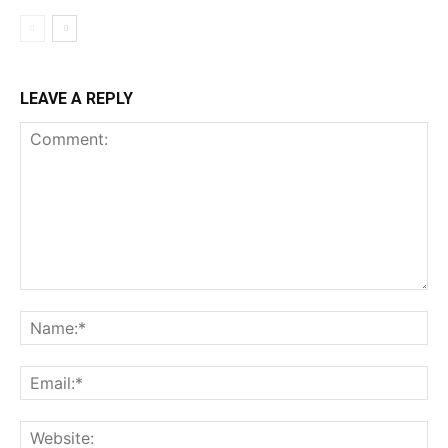
LEAVE A REPLY
Comment:
Na
Ema
Web