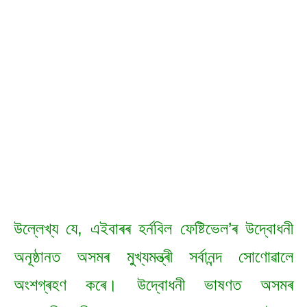
উল্লেখ্য যে, এইবাৰৰ হৰ্নবিল ফেষ্টিভেল’ৰ উদ্বোধনী
অনূষ্ঠানত অসমৰ মুখ্যমন্ত্ৰী সৰ্বানন্দ সোণোৱালে
অংশগ্ৰহণ কৰে। উদ্বোধনী ভাষণত অসমৰ