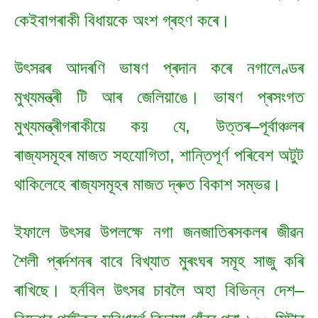
কেইবাগৰাকী বিধায়কে অংশ গ্ৰহণ কৰে।
উৎসৱৰ আদৰণি ভাষণ প্ৰদান কৰে নগালেণ্ডৰ
মুখ্যমন্ত্ৰী টি আৰ জেলিয়াঙে। ভাষণ প্ৰসংগত
মুখ্যমন্ত্ৰীগৰাকীয়ে কয় যে, উত্তৰ–পূৰ্বাঞ্চলৰ
ৰাজ্যসমূহৰ মাজত সহযোগিতা, শান্তিপূৰ্ণ পৰিবেশ অটুট
থাকিলেহে ৰাজ্যসমূহৰ মাজত দ্ৰুত বিকাশ সম্ভৱ।
ইফালে উৎসৱ উপলক্ষে নগা জনজাতিৰসকলৰ জীৱন
শৈলী প্ৰৰ্দশনৰ বাবে বিখ্যাত মুৰংঘৰ সমূহ সাজু কৰি
ৰাখিছে। হৰ্নবিল উৎসৱ চাবলৈ অহা বিভিন্ন দেশ–