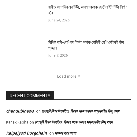
ৰাণীত আদানিৰ এৰ’চিটী, অসম চৰকাৰৰ ছেটেলাইট চিটী নিৰ্মাণ
হ’ব
June 24, 2026
বিশিষ্ট কবি-লেখিকা নিৰ্মলা শৰ্মাক ৰোহিনী মেধি সোঁৱৰণী বঁটা
প্ৰদান
June 7, 2026
Load more
RECENT COMMENTS
chandubinews
চানডুবি বিলৰ উৎপত্তি, বিৱৰণ আৰু ভ্ৰমণ সম্বন্ধনীয় কিছু তথ্য
on
চানডুবি বিলৰ উৎপত্তি, বিৱৰণ আৰু ভ্ৰমণ সম্বন্ধনীয় কিছু তথ্য
Kanak Rabha
on
Kalpajyoti Borgohain
মাগুৰৰ বাবে আশা
on