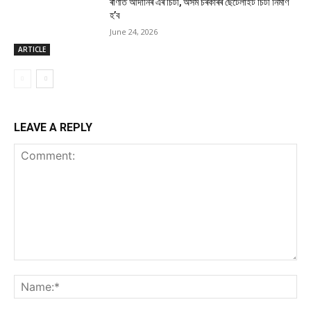
ৰাণীত আদানিৰ এৰ’চিটী, অসম চৰকাৰৰ ছেটেলাইট চিটী নিৰ্মাণ
হ’ব
June 24, 2026
ARTICLE
LEAVE A REPLY
Comment:
Na