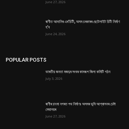
June 27, 2026
ৰাণীত আদানিৰ এৰ’চিটী, অসম চৰকাৰৰ ছেটেলাইট চিটী নিৰ্মাণ
হ’ব
June 24, 2026
POPULAR POSTS
ভাৰতীয় জনতা মজদুৰ সংঘৰ কামৰূপ জিলা কমিটি গঠন
July 3, 2026
ৰাণীৰ চাংমা নগৰত পথ নিৰ্মাণঃ অসমৰ ভূমি আগ্ৰাসনৰ চেষ্টা
মেঘালয়ৰ
June 27, 2026