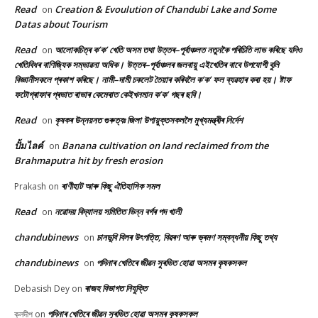
Read
Creation & Evoulution of Chandubi Lake and Some
on
Datas about Tourism
Read
আলোকচিত্ৰ ক’ক’ খেতি অসম তথা উত্তৰ–পূৰ্বাঞ্চলত নতুনকৈ পৰিচিতি লাভ কৰিছে যদিও
on
খেতিবিধৰ বাণিজ্যিক সম্ভাৱনা অধিক। উত্তৰ–পূৰ্বাঞ্চলৰ জলবায়ু এইখেতিৰ বাবে উপযোগী বুলি
বিজ্ঞানীসকলে প্ৰকাশ কৰিছে। নামী–দামী চকলেট তৈয়াৰ কৰিবলৈ ক’ক’ ফল ব্যৱহাৰ কৰা হয়। ষ্টাফ
ফটোগ্ৰাফাৰ প্ৰভাত ৰাভাৰ কেমেৰাত কেইখনমান ক’ক’ গছৰ ছবি।
Read
কৃষকৰ উন্নয়নত গুৰুত্বঃ জিলা উপায়ুক্তসকললৈ মুখ্যমন্ত্ৰীৰ নিৰ্দেশ
on
ปั้มไลค์
Banana cultivation on land reclaimed from the
on
Brahmaputra hit by fresh erosion
ৰাণীহাট আৰু কিছু ঐতিহাসিক সমল
Prakash
on
Read
নৱোদয় বিদ্যালয় সমিতিত ভিন্ন বৰ্গৰ পদ খালী
on
chandubinews
চানডুবি বিলৰ উৎপত্তি, বিৱৰণ আৰু ভ্ৰমণ সম্বন্ধনীয় কিছু তথ্য
on
chandubinews
পদিনাৰ খেতিৰে জীৱন সুৰভিত হোৱা অসমৰ কৃষকসকল
on
ৰাজহ বিভাগত নিযুক্তি
Debasish Dey
on
পদিনাৰ খেতিৰে জীৱন সুৰভিত হোৱা অসমৰ কৃষকসকল
কুলদীপ
on