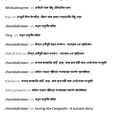
Michaeloxymn
ৰাণীহাট আৰু কিছু ঐতিহাসিক সমল
on
চানডুবি বিলৰ উৎপত্তি, বিৱৰণ আৰু ভ্ৰমণ সম্বন্ধনীয় কিছু তথ্য
Raju
on
chandubinews
অতুল তামুলীৰ কবিতা
on
Tory
অতুল তামুলীৰ কবিতা
on
chandubinews
বিপন্ন চেনীপুঠি মাছৰ সংৰক্ষণ– সাফল্যৰ এক প্ৰতিবেদন
on
বিপন্ন চেনীপুঠি মাছৰ সংৰক্ষণ– সাফল্যৰ এক প্ৰতিবেদন
ANKUR DAS
on
chandubinews
অসমৰ জনজাতিঃ কাৰ্বি, বড়ো, ৰাভা জনগোষ্ঠী আৰু তেওঁলোকৰ সংস্কৃতি
on
chandubinews
বৰ্তমান সময়ত শ্ৰীমন্ত শংকৰদেৱৰ আদৰ্শৰ প্ৰাসঙ্গিকতা
on
অসমৰ জনজাতিঃ কাৰ্বি, বড়ো, ৰাভা জনগোষ্ঠী আৰু তেওঁলোকৰ সংস্কৃতি
Namita
on
বৰ্তমান সময়ত শ্ৰীমন্ত শংকৰদেৱৰ আদৰ্শৰ প্ৰাসঙ্গিকতা
dulal goswami
on
chandubinews
অতুল তামুলীৰ কবিতা
on
chandubinews
Saving the Ceniputhi– A success story
on