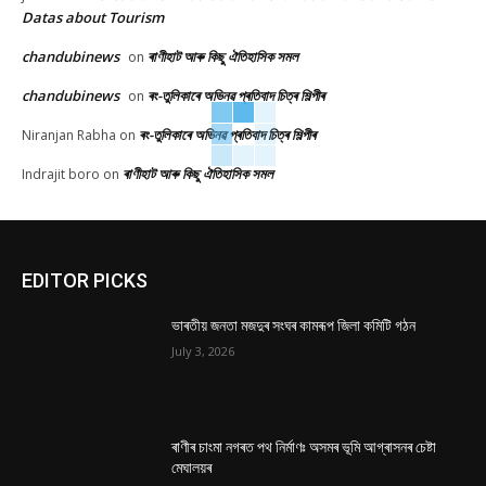
Datas about Tourism
chandubinews
ৰাণীহাট আৰু কিছু ঐতিহাসিক সমল
on
chandubinews
ৰং-তুলিকাৰে অভিনৱ প্ৰতিবাদ চিত্ৰ শিল্পীৰ
on
ৰং-তুলিকাৰে অভিনৱ প্ৰতিবাদ চিত্ৰ শিল্পীৰ
Niranjan Rabha
on
ৰাণীহাট আৰু কিছু ঐতিহাসিক সমল
Indrajit boro
on
EDITOR PICKS
ভাৰতীয় জনতা মজদুৰ সংঘৰ কামৰূপ জিলা কমিটি গঠন
July 3, 2026
ৰাণীৰ চাংমা নগৰত পথ নিৰ্মাণঃ অসমৰ ভূমি আগ্ৰাসনৰ চেষ্টা
মেঘালয়ৰ