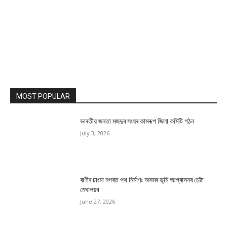
MOST POPULAR
ভাৰতীয় জনতা মজদুৰ সংঘৰ কামৰূপ জিলা কমিটি গঠন
July 3, 2026
ৰাণীৰ চাংমা নগৰত পথ নিৰ্মাণঃ অসমৰ ভূমি আগ্ৰাসনৰ চেষ্টা
মেঘালয়ৰ
June 27, 2026