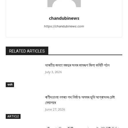
chandubinews
https://chandubinews.com
RELATED ARTICLES
ভাৰতীয় জনতা মজদুৰ সংঘৰ কামৰূপ জিলা কমিটি গঠন
July 3, 2026
বাতৰি
ৰাণীৰ চাংমা নগৰত পথ নিৰ্মাণঃ অসমৰ ভূমি আগ্ৰাসনৰ চেষ্টা
মেঘালয়ৰ
June 27, 2026
ARTICLE