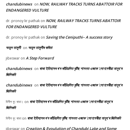
chandubinews
NOW, RAILWAY TRACKS TURNS ABATTOIR FOR
on
ENDANGERED VULTURE
NOW, RAILWAY TRACKS TURNS ABATTOIR
dr. pronoy kr pathak
on
FOR ENDANGERED VULTURE
Saving the Ceniputhi– A success story
dr. pronoy kr pathak
on
অতুল তামুলী
অতুল তামুলীৰ কবিতা
on
A Step Forward
jibeswar
on
chandubinews
ৰাভা ইতিহাসৰ ৰ’দ কাঁচিয়লিত বৃটিছ শাসনত এজাক ‘সোণসেৰীয়া মানুহ’ৰ
on
জিলিকনি
chandubinews
ৰাভা ইতিহাসৰ ৰ’দ কাঁচিয়লিত বৃটিছ শাসনত এজাক ‘সোণসেৰীয়া মানুহ’ৰ
on
জিলিকনি
ৰাভা ইতিহাসৰ ৰ’দ কাঁচিয়লিত বৃটিছ শাসনত এজাক ‘সোণসেৰীয়া মানুহ’ৰ
দিলীপ কু: ৰাভা।
on
জিলিকনি
ৰাভা ইতিহাসৰ ৰ’দ কাঁচিয়লিত বৃটিছ শাসনত এজাক ‘সোণসেৰীয়া মানুহ’ৰ জিলিকনি
দিলীপ কু: ৰাভা
on
Creation & Evoulution of Chandubi Lake and Some
jibeswar
on