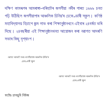
দক্ষিণ কামৰূপৰ আমৰাঙ্গা–বৰিহাটৰ জগলীয়া নদীৰ পাৰত ১৯৯৯ চনত
গঢ়ি উঠিছিল জগলীয়াপাৰ আঞ্চলিক চিনিয়’ৰ চেকেণ্ডাৰী স্কুল। কণিষ্ঠ
মহাবিদ্যালয় হিচাপে জন্ম লাভ কৰা শিক্ষানুষ্ঠানখনে এইবাৰ ২৪বৰ্ষত ভৰি
দিছে। ২৪বছৰীয়া এই শিক্ষানুষ্ঠানখনত আয়োজন কৰা নৱাগত আদৰণি
সভাৰ কিছু দৃশ্যাংশ।
নৱাগত আদৰণি সভাঃ জগলীয়াপাৰ আঞ্চলিক চিনিয়’ৰ
চেকেণ্ডাৰী স্কুল
নৱাগত আদৰণি সভাঃ জগলীয়াপাৰ আঞ্চলিক চিনিয়’ৰ
চেকেণ্ডাৰী স্কুল
ফটোঃ চানডুবি নিউজ