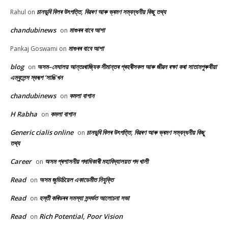
চানডুবি বিলৰ উৎপত্তি, বিৱৰণ আৰু ভ্ৰমণ সম্বন্ধনীয় কিছু তথ্য
Rahul
on
chandubinews
মাগুৰৰ বাবে আশা
on
মাগুৰৰ বাবে আশা
Pankaj Goswami
on
blog
অসম–মেঘালয় আন্তঃৰাজ্যিক সীমান্তৰ প্ৰহৰীসকল আৰু জীৱন ৰক্ষা কৰা সাতামপুৰুষীয়া
on
এম্বুলেন্স স্বৰূপ ‘সাঙি’খন
chandubinews
কমলা বাগান
on
H Rabha
কমলা বাগান
on
Generic cialis online
চানডুবি বিলৰ উৎপত্তি, বিৱৰণ আৰু ভ্ৰমণ সম্বন্ধনীয় কিছু
on
তথ্য
Career
অসম প্ৰশাসনীয় পদাধিকাৰী মহাবিদ্যালয়ত পদ খালী
on
Read
অসম জুডিচিয়েল একাডেমীত নিযুক্তি
on
Read
হস্তী কৰিডৰৰ সমস্যা সন্দৰ্ভত আলোচনা সভা
on
Read
Rich Potential, Poor Vision
on