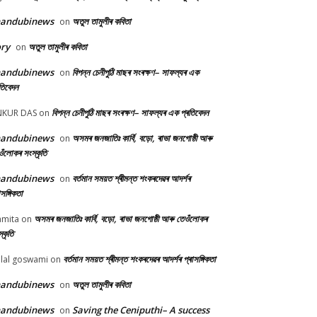
handubinews
অতুল তামুলীৰ কবিতা
on
ry
অতুল তামুলীৰ কবিতা
on
handubinews
বিপন্ন চেনীপুঠি মাছৰ সংৰক্ষণ– সাফল্যৰ এক
on
তিবেদন
বিপন্ন চেনীপুঠি মাছৰ সংৰক্ষণ– সাফল্যৰ এক প্ৰতিবেদন
NKUR DAS
on
handubinews
অসমৰ জনজাতিঃ কাৰ্বি, বড়ো, ৰাভা জনগোষ্ঠী আৰু
on
ওঁলোকৰ সংস্কৃতি
handubinews
বৰ্তমান সময়ত শ্ৰীমন্ত শংকৰদেৱৰ আদৰ্শৰ
on
াসঙ্গিকতা
অসমৰ জনজাতিঃ কাৰ্বি, বড়ো, ৰাভা জনগোষ্ঠী আৰু তেওঁলোকৰ
mita
on
্কৃতি
বৰ্তমান সময়ত শ্ৰীমন্ত শংকৰদেৱৰ আদৰ্শৰ প্ৰাসঙ্গিকতা
lal goswami
on
handubinews
অতুল তামুলীৰ কবিতা
on
handubinews
Saving the Ceniputhi– A success
on