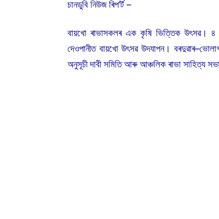
চানডুবি নিউজ ৰিপ’ৰ্ট –
বায়খো ৰাভাসকলৰ এক কৃষি ভিত্তিক উৎসৱ। ৪ জ
দেওপানীত বায়খো উৎসৱ উদযাপন। বৰদুৱাৰ–ভোলাগাঁ
অনুসূচী দাবী সমিতি আৰু আঞ্চলিক ৰাভা সাহিত্য স