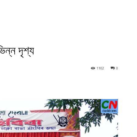
ন্ন দৃশ্য
1102
0