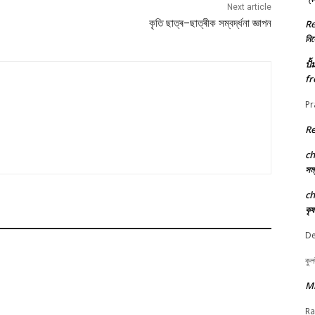
Next article
কৃতি ছাত্ৰ–ছাত্ৰীক সম্বৰ্দ্ধনা জ্ঞাপন
R
নিৰ্
ปั
fr
Pr
R
c
সম্
c
কৃ
De
কুল
M
Ra