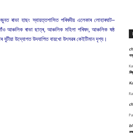
ুনত ৰাভা হাছং স্বায়ত্তশাসিত পৰিষদীয় এলেকাৰ লোহাৰঘাট–
ও আঞ্চলিক ৰাভা ছাত্ৰ, আঞ্চলিক মহিলা পৰিষদ, আঞ্চলিক ষষ্ঠ
ভাৰ যুটীয়া উদ্যোগত উদযাপিত বায়খো উৎসৱৰ কেইটিমান দৃশ্য।
c
সম্
Ka
কিছ
Ka
Ra
c
Pa
bl
ৰক্