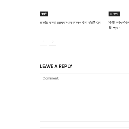
বাতৰি
NEWS
ভাৰতীয় জনতা মজদুৰ সংঘৰ কামৰূপ জিলা কমিটি গঠন
বিশিষ্ট কবি-লেখিক
বঁটা প্ৰদান
LEAVE A REPLY
Comment: