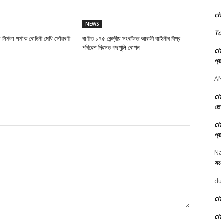
c
NEWS
To
া নিৰ্মলা শৰ্মাক ৰোহিনী মেধি সোঁৱৰণী
ৰাণীত ১৭৫ কেন্দ্ৰীয় সংৰক্ষিত আৰক্ষী বাহিনীৰ বিশ্ব
পৰিৱেশ দিৱসত গছপুলি ৰোপন
c
প্ৰ
A
c
তে
c
প্ৰ
Na
সংস
du
c
c