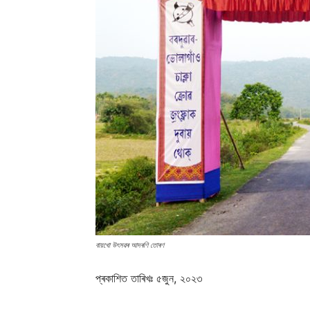
বায়খো উৎসৱৰ আদৰণি তোৰণ
প্ৰকাশিত তাৰিখঃ ৫জুন, ২০২৩