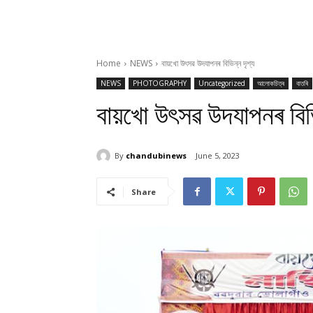
Home
NEWS
বায়খো উৎসৱ উদযাপনৰ বিভিন্ন দৃশ্য
NEWS
PHOTOGRAPHY
Uncategorized
আলোকচিত্ৰ
বাতৰি
বায়খো উৎসৱ উদযাপনৰ বিভি
By
chandubinews
June 5, 2023
Share