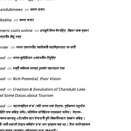
handubinews
কমলা বাগান
on
 Rabha
কমলা বাগান
on
neric cialis online
চানডুবি বিলৰ উৎপত্তি, বিৱৰণ আৰু ভ্ৰমণ
on
বন্ধনীয় কিছু তথ্য
reer
অসম প্ৰশাসনীয় পদাধিকাৰী মহাবিদ্যালয়ত পদ খালী
on
ead
অসম জুডিচিয়েল একাডেমীত নিযুক্তি
on
ead
হস্তী কৰিডৰৰ সমস্যা সন্দৰ্ভত আলোচনা সভা
on
ead
Rich Potential, Poor Vision
on
ead
Creation & Evoulution of Chandubi Lake
on
d Some Datas about Tourism
ead
আলোকচিত্ৰ ক’ক’ খেতি অসম তথা উত্তৰ–পূৰ্বাঞ্চলত নতুনকৈ
on
চিতি লাভ কৰিছে যদিও খেতিবিধৰ বাণিজ্যিক সম্ভাৱনা অধিক। উত্তৰ–
্বাঞ্চলৰ জলবায়ু এইখেতিৰ বাবে উপযোগী বুলি বিজ্ঞানীসকলে প্ৰকাশ কৰিছে।
ী–দামী চকলেট তৈয়াৰ কৰিবলৈ ক’ক’ ফল ব্যৱহাৰ কৰা হয়। ষ্টাফ ফটোগ্ৰাফাৰ
ৰভাত ৰাভাৰ কেমেৰাত কেইখনমান ক’ক’ গছৰ ছবি।