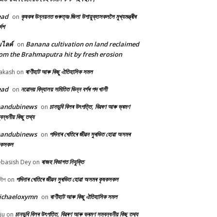
ead
কৃষকৰ উন্নয়নত গুৰুত্বঃ জিলা উপায়ুক্তসকললৈ মুখ্যমন্ত্ৰীৰ
on
দেশ
้มไลค์
Banana cultivation on land reclaimed
on
om the Brahmaputra hit by fresh erosion
ৰাণীহাট আৰু কিছু ঐতিহাসিক সমল
akash
on
ead
নৱোদয় বিদ্যালয় সমিতিত ভিন্ন বৰ্গৰ পদ খালী
on
handubinews
চানডুবি বিলৰ উৎপত্তি, বিৱৰণ আৰু ভ্ৰমণ
on
বন্ধনীয় কিছু তথ্য
handubinews
পদিনাৰ খেতিৰে জীৱন সুৰভিত হোৱা অসমৰ
on
ষকসকল
ৰাজহ বিভাগত নিযুক্তি
basish Dey
on
পদিনাৰ খেতিৰে জীৱন সুৰভিত হোৱা অসমৰ কৃষকসকল
দীপ
on
ichaeloxymn
ৰাণীহাট আৰু কিছু ঐতিহাসিক সমল
on
চানডুবি বিলৰ উৎপত্তি, বিৱৰণ আৰু ভ্ৰমণ সম্বন্ধনীয় কিছু তথ্য
ju
on