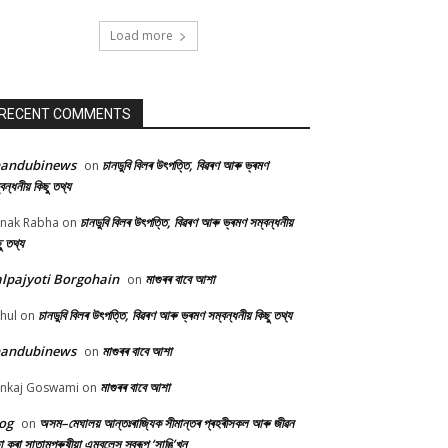
Load more
RECENT COMMENTS
handubinews
চানডুবি বিলৰ উৎপত্তি, বিৱৰণ আৰু ভ্ৰমণ
on
বন্ধনীয় কিছু তথ্য
চানডুবি বিলৰ উৎপত্তি, বিৱৰণ আৰু ভ্ৰমণ সম্বন্ধনীয়
nak Rabha
on
ু তথ্য
lpajyoti Borgohain
মাগুৰৰ বাবে আশা
on
চানডুবি বিলৰ উৎপত্তি, বিৱৰণ আৰু ভ্ৰমণ সম্বন্ধনীয় কিছু তথ্য
hul
on
handubinews
মাগুৰৰ বাবে আশা
on
মাগুৰৰ বাবে আশা
nkaj Goswami
on
og
অসম–মেঘালয় আন্তঃৰাজ্যিক সীমান্তৰ প্ৰহৰীসকল আৰু জীৱন
on
ষা কৰা সাতামপুৰুষীয়া এম্বুলেন্স স্বৰূপ ‘সাঙি’খন