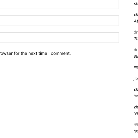
Name:*
st
c
Email:*
A
dr
Website:
T
dr
rowser for the next time I comment.
su
অতু
ji
c
‘সো
c
‘সো
দিল
‘সো