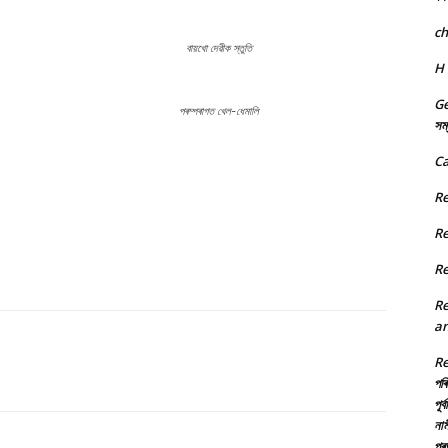
c
বায়খো দেৱীক স্তুতি
H
Ge
পৰম্পৰাগত খেল-ধেমালি
সম্
Ca
R
R
R
R
an
R
পৰি
পূৰ
নাম
প্