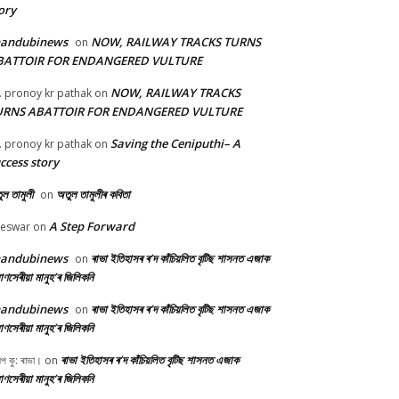
ory
handubinews
NOW, RAILWAY TRACKS TURNS
on
BATTOIR FOR ENDANGERED VULTURE
NOW, RAILWAY TRACKS
. pronoy kr pathak
on
URNS ABATTOIR FOR ENDANGERED VULTURE
Saving the Ceniputhi– A
. pronoy kr pathak
on
ccess story
ল তামুলী
অতুল তামুলীৰ কবিতা
on
A Step Forward
beswar
on
handubinews
ৰাভা ইতিহাসৰ ৰ’দ কাঁচিয়লিত বৃটিছ শাসনত এজাক
on
ণসেৰীয়া মানুহ’ৰ জিলিকনি
handubinews
ৰাভা ইতিহাসৰ ৰ’দ কাঁচিয়লিত বৃটিছ শাসনত এজাক
on
ণসেৰীয়া মানুহ’ৰ জিলিকনি
ৰাভা ইতিহাসৰ ৰ’দ কাঁচিয়লিত বৃটিছ শাসনত এজাক
ীপ কু: ৰাভা।
on
ণসেৰীয়া মানুহ’ৰ জিলিকনি