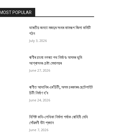
MOST POPULAR
ভাৰতীয় জনতা মজদুৰ সংঘৰ কামৰূপ জিলা কমিটি
গঠন
July 3, 2026
ৰাণীৰ চাংমা নগৰত পথ নিৰ্মাণঃ অসমৰ ভূমি
আগ্ৰাসনৰ চেষ্টা মেঘালয়ৰ
June 27, 2026
ৰাণীত আদানিৰ এৰ’চিটী, অসম চৰকাৰৰ ছেটেলাইট
চিটী নিৰ্মাণ হ’ব
June 24, 2026
বিশিষ্ট কবি-লেখিকা নিৰ্মলা শৰ্মাক ৰোহিনী মেধি
সোঁৱৰণী বঁটা প্ৰদান
June 7, 2026