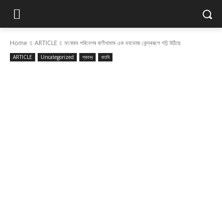
Home
ARTICLE
মনোৰম পৰিবেশৰ ৰাণীখামাৰ এক বনভোজ কেন্দ্ৰৰূপে গঢ়ি উঠিছে
ARTICLE
Uncategorized
প্ৰবন্ধ
বাতৰি