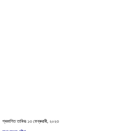
প্ৰকাশিত তাৰিখঃ ১৩ ফেব্ৰুৱাৰী, ২০২৩