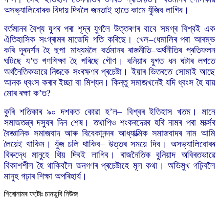
অসভ্যালিবোৰক বিদায় দিবলৈ জনতাই হাতে কামে যুঁজিব লাগিব।
বৰ্তমানৰ বৈশ্য যুগৰ পৰা শূদ্ৰ যুগলৈ উত্তৰণৰ বাবে সমগ্ৰ বিশ্বই এক
ঐতিহাসিক সংগ্ৰামৰ মাজেদি গতি কৰিছে। খেল–ধেমালিৰ পৰা আৰম্ভ
কৰি দূৰদৰ্শন হৈ ছপা মাধ্যমলৈ বৰ্তমানৰ ৰাজনীতি–অৰ্থনীতিৰ প্ৰতিফলন
ঘটিছে য’ত গণশিক্ষা হৈ পৰিছে গৌণ। বনিয়াৰ যুগত ধন ঘটাৰ লগতে
অৰ্থনৈতিকভাৱে নিজকে সংৰক্ষণৰ প্ৰচেষ্টা। ইয়াৰ ভিতৰতে সোমাই আছে
আনক ধ্বংস কৰাৰ ইচ্ছা বা মিশ্যন। কিন্তু সমাজখনেই যদি ধ্বংস হৈ যায়
মোৰ ৰক্ষা ক’ত?
কুৰি শতিকাৰ ৯০ দশকত কোৱা হ’ল– বিশ্বৰ ইতিহাস খতম। মানে
সমাজতন্ত্ৰ দস্যুৰ দিন শেষ। তথাপিও শংকৰদেৱৰ হৰি নামৰ পৰা মাৰ্ক্সৰ
বৈজ্ঞানিক সমাজবাদ আৰু বিবেকানন্দৰ আধ্যাত্মিক সমাজবাদৰ নাম আমি
লৈয়েই থাকিম। যুঁজ চলি থাকিব– উত্তৰ সময়ে দিব। অসভ্যালিবোৰৰ
বিৰুদ্ধে মানুহে থিয় দিবই লাগিব। ৰাজনৈতিক বুনিয়াদ অবিৰতভাৱে
বিকাশশীল হৈ থাকিবলৈ জনগণৰ প্ৰচেষ্টাহে মূল কথা। অভিমুখ গঢ়িবলৈ
মানুহ গঢ়াৰ শিক্ষা অপৰিহাৰ্য।
শিৰোনামৰ ফটোঃ চানডুবি নিউজ