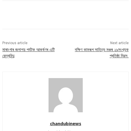
Previous article
Next article
মাৰাংগাৰ জলাশয় পৰ্যটক আকৰ্ষণৰ এটি
দক্ষিণ কামৰূপ সাহিত্য মঞ্চৰ ২৯সংখ্যক
কেন্দ্ৰবিন্দু
প্ৰতিষ্ঠা দিৱস
chandubinews