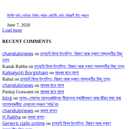
বিশিষ্ট কবি-লেখিকা নিৰ্মলা শৰ্মাক ৰোহিনী মেধি সোঁৱৰণী বঁটা প্ৰদান
June 7, 2026
Load more
RECENT COMMENTS
chandubinews
চানডুবি বিলৰ উৎপত্তি, বিৱৰণ আৰু ভ্ৰমণ সম্বন্ধনীয় কিছু
on
তথ্য
চানডুবি বিলৰ উৎপত্তি, বিৱৰণ আৰু ভ্ৰমণ সম্বন্ধনীয় কিছু তথ্য
Kanak Rabha
on
Kalpajyoti Borgohain
মাগুৰৰ বাবে আশা
on
চানডুবি বিলৰ উৎপত্তি, বিৱৰণ আৰু ভ্ৰমণ সম্বন্ধনীয় কিছু তথ্য
Rahul
on
chandubinews
মাগুৰৰ বাবে আশা
on
মাগুৰৰ বাবে আশা
Pankaj Goswami
on
blog
অসম–মেঘালয় আন্তঃৰাজ্যিক সীমান্তৰ প্ৰহৰীসকল আৰু জীৱন ৰক্ষা কৰা
on
সাতামপুৰুষীয়া এম্বুলেন্স স্বৰূপ ‘সাঙি’খন
chandubinews
কমলা বাগান
on
H Rabha
কমলা বাগান
on
Generic cialis online
চানডুবি বিলৰ উৎপত্তি, বিৱৰণ আৰু ভ্ৰমণ
on