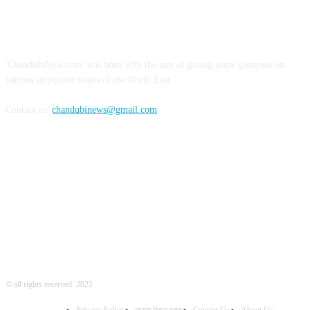
ABOUT US
'ChandubiNew.com' was born with the aim of giving some glimpses on
various important issues of the North East.
Contact us:
chandubinews@gmail.com
FOLLOW US
© all rights reserved. 2022
Privacy Policy
আমাৰ বিষয়ে দুষাৰ
Contact Us
About Us