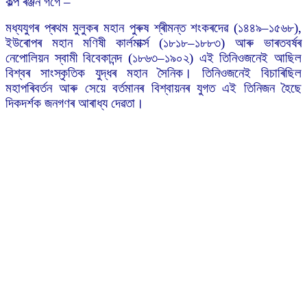
কল্প ৰঞ্জন গগৈ –
মধ্যযুগৰ প্ৰথম মুলুকৰ মহান পুৰুষ শ্ৰীমন্ত শংকৰদেৱ (১৪৪৯–১৫৬৮),
ইউৰোপৰ মহান মণিষী কাৰ্লমাৰ্ক্স (১৮১৮–১৮৮৩) আৰু ভাৰতবৰ্ষৰ
নেপোলিয়ন স্বামী বিবেকানন্দ (১৮৬৩–১৯০২) এই তিনিওজনেই আছিল
বিশ্বৰ সাংস্কৃতিক যুদ্ধৰ মহান সৈনিক। তিনিওজনেই বিচাৰিছিল
মহাপৰিবৰ্তন আৰু সেয়ে বৰ্তমানৰ বিশ্বায়নৰ যুগত এই তিনিজন হৈছে
দিকদৰ্শক জনগণৰ আৰাধ্য দেৱতা।