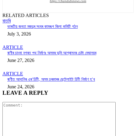
https://chandubinews.com
RELATED ARTICLES
বাতৰি
ভাৰতীয় জনতা মজদুৰ সংঘৰ কামৰূপ জিলা কমিটি গঠন
July 3, 2026
ARTICLE
ৰাণীৰ চাংমা নগৰত পথ নিৰ্মাণঃ অসমৰ ভূমি আগ্ৰাসনৰ চেষ্টা মেঘালয়ৰ
June 27, 2026
ARTICLE
ৰাণীত আদানিৰ এৰ’চিটী, অসম চৰকাৰৰ ছেটেলাইট চিটী নিৰ্মাণ হ’ব
June 24, 2026
LEAVE A REPLY
Comment: