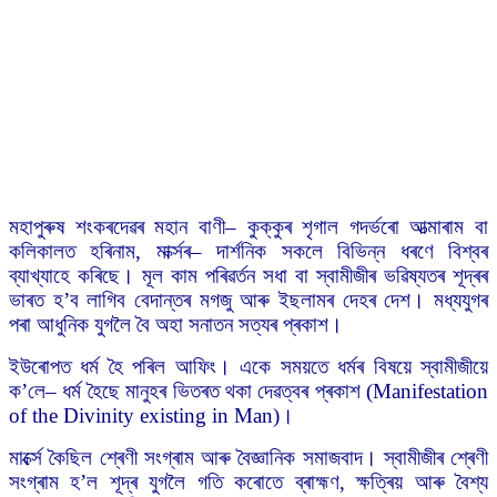
মহাপুৰুষ শংকৰদেৱৰ মহান বাণী– কুক্কুৰ শৃগাল গদৰ্ভৰো আত্মাৰাম বা
কলিকালত হৰিনাম, মাৰ্ক্সৰ– দাৰ্শনিক সকলে বিভিন্ন ধৰণে বিশ্বৰ
ব্যাখ্যাহে কৰিছে। মূল কাম পৰিৱৰ্তন সধা বা স্বামীজীৰ ভৱিষ্যতৰ শূদ্ৰৰ
ভাৰত হ’ব লাগিব বেদান্তৰ মগজু আৰু ইছলামৰ দেহৰ দেশ। মধ্যযুগৰ
পৰা আধুনিক যুগলৈ বৈ অহা সনাতন সত্যৰ প্ৰকাশ।
ইউৰোপত ধৰ্ম হৈ পৰিল আফিং। একে সময়তে ধৰ্মৰ বিষয়ে স্বামীজীয়ে
ক’লে– ধৰ্ম হৈছে মানুহৰ ভিতৰত থকা দেৱত্বৰ প্ৰকাশ (Manifestation
of the Divinity existing in Man)।
মাৰ্ক্সে কৈছিল শ্ৰেণী সংগ্ৰাম আৰু বৈজ্ঞানিক সমাজবাদ। স্বামীজীৰ শ্ৰেণী
সংগ্ৰাম হ’ল শূদ্ৰ যুগলৈ গতি কৰোতে ব্ৰাহ্মণ, ক্ষত্ৰিয় আৰু বৈশ্য