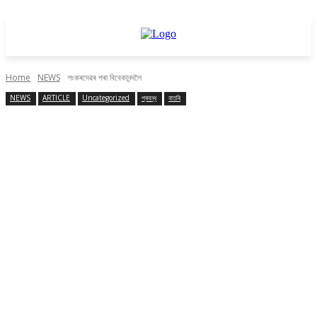
Home
NEWS
শংকৰদেৱৰ পৰা বিবেকানন্দলৈ
NEWS
ARTICLE
Uncategorized
প্ৰবন্ধ
বাতৰি