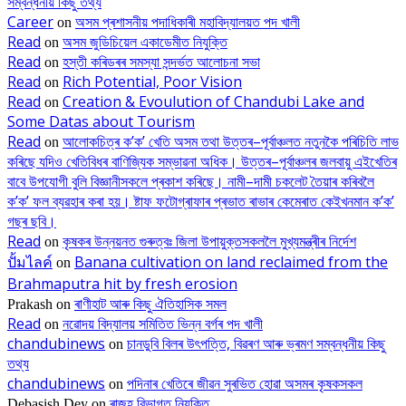
সম্বন্ধনীয় কিছু তথ্য
Career
অসম প্ৰশাসনীয় পদাধিকাৰী মহাবিদ্যালয়ত পদ খালী
on
Read
অসম জুডিচিয়েল একাডেমীত নিযুক্তি
on
Read
হস্তী কৰিডৰৰ সমস্যা সন্দৰ্ভত আলোচনা সভা
on
Read
Rich Potential, Poor Vision
on
Read
Creation & Evoulution of Chandubi Lake and
on
Some Datas about Tourism
Read
আলোকচিত্ৰ ক’ক’ খেতি অসম তথা উত্তৰ–পূৰ্বাঞ্চলত নতুনকৈ পৰিচিতি লাভ
on
কৰিছে যদিও খেতিবিধৰ বাণিজ্যিক সম্ভাৱনা অধিক। উত্তৰ–পূৰ্বাঞ্চলৰ জলবায়ু এইখেতিৰ
বাবে উপযোগী বুলি বিজ্ঞানীসকলে প্ৰকাশ কৰিছে। নামী–দামী চকলেট তৈয়াৰ কৰিবলৈ
ক’ক’ ফল ব্যৱহাৰ কৰা হয়। ষ্টাফ ফটোগ্ৰাফাৰ প্ৰভাত ৰাভাৰ কেমেৰাত কেইখনমান ক’ক’
গছৰ ছবি।
Read
কৃষকৰ উন্নয়নত গুৰুত্বঃ জিলা উপায়ুক্তসকললৈ মুখ্যমন্ত্ৰীৰ নিৰ্দেশ
on
ปั้มไลค์
Banana cultivation on land reclaimed from the
on
Brahmaputra hit by fresh erosion
ৰাণীহাট আৰু কিছু ঐতিহাসিক সমল
Prakash
on
Read
নৱোদয় বিদ্যালয় সমিতিত ভিন্ন বৰ্গৰ পদ খালী
on
chandubinews
চানডুবি বিলৰ উৎপত্তি, বিৱৰণ আৰু ভ্ৰমণ সম্বন্ধনীয় কিছু
on
তথ্য
chandubinews
পদিনাৰ খেতিৰে জীৱন সুৰভিত হোৱা অসমৰ কৃষকসকল
on
ৰাজহ বিভাগত নিযুক্তি
Debasish Dey
on