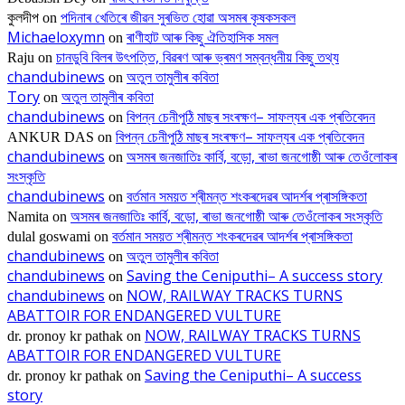
পদিনাৰ খেতিৰে জীৱন সুৰভিত হোৱা অসমৰ কৃষকসকল
কুলদীপ
on
Michaeloxymn
ৰাণীহাট আৰু কিছু ঐতিহাসিক সমল
on
চানডুবি বিলৰ উৎপত্তি, বিৱৰণ আৰু ভ্ৰমণ সম্বন্ধনীয় কিছু তথ্য
Raju
on
chandubinews
অতুল তামুলীৰ কবিতা
on
Tory
অতুল তামুলীৰ কবিতা
on
chandubinews
বিপন্ন চেনীপুঠি মাছৰ সংৰক্ষণ– সাফল্যৰ এক প্ৰতিবেদন
on
বিপন্ন চেনীপুঠি মাছৰ সংৰক্ষণ– সাফল্যৰ এক প্ৰতিবেদন
ANKUR DAS
on
chandubinews
অসমৰ জনজাতিঃ কাৰ্বি, বড়ো, ৰাভা জনগোষ্ঠী আৰু তেওঁলোকৰ
on
সংস্কৃতি
chandubinews
বৰ্তমান সময়ত শ্ৰীমন্ত শংকৰদেৱৰ আদৰ্শৰ প্ৰাসঙ্গিকতা
on
অসমৰ জনজাতিঃ কাৰ্বি, বড়ো, ৰাভা জনগোষ্ঠী আৰু তেওঁলোকৰ সংস্কৃতি
Namita
on
বৰ্তমান সময়ত শ্ৰীমন্ত শংকৰদেৱৰ আদৰ্শৰ প্ৰাসঙ্গিকতা
dulal goswami
on
chandubinews
অতুল তামুলীৰ কবিতা
on
chandubinews
Saving the Ceniputhi– A success story
on
chandubinews
NOW, RAILWAY TRACKS TURNS
on
ABATTOIR FOR ENDANGERED VULTURE
NOW, RAILWAY TRACKS TURNS
dr. pronoy kr pathak
on
ABATTOIR FOR ENDANGERED VULTURE
Saving the Ceniputhi– A success
dr. pronoy kr pathak
on
story