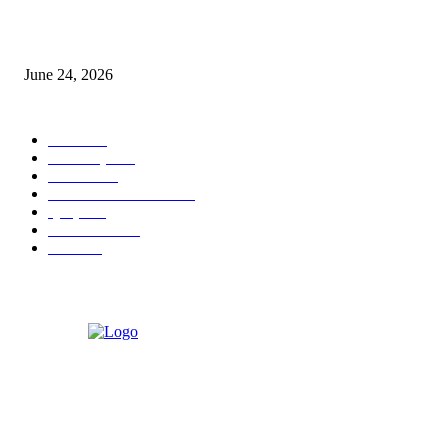
ৰাণীত আদানিৰ এৰ’চিটী, অসম চৰকাৰৰ ছেটেলাইট চিটী নিৰ্মাণ হ’ব
June 24, 2026
POPULAR CATEGORY
বাতৰি
1101
আলোকচিত্ৰ
535
NEWS
530
PHOTOGRAPHY
473
প্ৰবন্ধ
323
ARTICLE
298
বিজ্ঞাপন
52