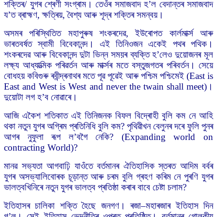
শক্তিৰ/ যুগৰ শ্ৰেণী সংগ্ৰাম। তেওঁৰ সমাজবাদ হ’ল বেদান্তৰ সমাজবাদ
য’ত ব্ৰাহ্মণ, ক্ষত্ৰিয়, বৈশ্য আৰু শূদ্ৰ শক্তিৰ সমন্বয়।
অসমৰ পৰিস্থিতিত মহাপুৰুষ শংকৰদেৱ, ইউৰোপত কাৰ্লমাৰ্ক্স আৰু
ভাৰতবৰ্ষত স্বামী বিবেকানন্দ। এই তিনিওজন একেই পথৰ পথিক।
শংকৰদেৱ আৰু বিবেকানন্দ দুটা ভিন্ন সময়ৰ ব্যক্তি হ’লেও দুয়োজনৰ মূল
লক্ষ্য আধ্যাত্মিক পৰিৱৰ্তন আৰু মাৰ্ক্সৰ মতে বস্তুজগতৰ পৰিবৰ্তন। সেয়ে
বোধহয় কবিগুৰু ৰবীন্দ্ৰনাথৰ মতে পূৱ পূৱেই আৰু পশ্চিম পশ্চিমেই (East is
East and West is West and never the twain shall meet)।
দুয়োটা লগ হ’ব নোৱাৰে।
আজি একৈশ শতিকাত এই তিনিজনক বিফল বিদ্ৰোহী বুলি কম নে আহি
থকা নতুন যুগৰ অগ্ৰিম প্ৰতিনিধি বুলি কম? পৃথিৱীখন বেলুনৰ দৰে ফুলি পুনৰ
আগৰ নুফুলা ৰূপ ল’বগৈ নেকি? (Expanding world on
contracting World)?
মানৱ সভ্যতা আগবাঢ়ি যাওঁতে বৰ্তমানৰ ঐতিহাসিক স্তৰত আদিম বৰ্বৰ
যুগৰ অসভ্যালিবোৰক চূড়ান্ত আৰু চৰম বুলি গ্ৰহণ কৰিম নে পুৰণি যুগৰ
ভালত্বখিনিৰে নতুন যুগৰ ভালত্ব প্ৰতিষ্ঠা কৰাৰ বাবে চেষ্টা চলাম?
ইতিহাসৰ চালিকা শক্তি হৈছে জনগণ। ৰজা–মহাৰজাৰ ইতিহাস দিন
গ’ল। সেই ইতিহাস ভেদনীতিৰ ওপৰত প্ৰতিষ্ঠিত। বৰ্তমানৰ গোলকীয়