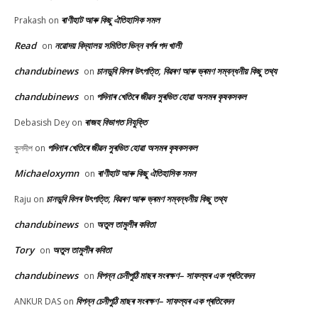
ৰাণীহাট আৰু কিছু ঐতিহাসিক সমল
Prakash
on
Read
নৱোদয় বিদ্যালয় সমিতিত ভিন্ন বৰ্গৰ পদ খালী
on
chandubinews
চানডুবি বিলৰ উৎপত্তি, বিৱৰণ আৰু ভ্ৰমণ সম্বন্ধনীয় কিছু তথ্য
on
chandubinews
পদিনাৰ খেতিৰে জীৱন সুৰভিত হোৱা অসমৰ কৃষকসকল
on
ৰাজহ বিভাগত নিযুক্তি
Debasish Dey
on
পদিনাৰ খেতিৰে জীৱন সুৰভিত হোৱা অসমৰ কৃষকসকল
কুলদীপ
on
Michaeloxymn
ৰাণীহাট আৰু কিছু ঐতিহাসিক সমল
on
চানডুবি বিলৰ উৎপত্তি, বিৱৰণ আৰু ভ্ৰমণ সম্বন্ধনীয় কিছু তথ্য
Raju
on
chandubinews
অতুল তামুলীৰ কবিতা
on
Tory
অতুল তামুলীৰ কবিতা
on
chandubinews
বিপন্ন চেনীপুঠি মাছৰ সংৰক্ষণ– সাফল্যৰ এক প্ৰতিবেদন
on
বিপন্ন চেনীপুঠি মাছৰ সংৰক্ষণ– সাফল্যৰ এক প্ৰতিবেদন
ANKUR DAS
on