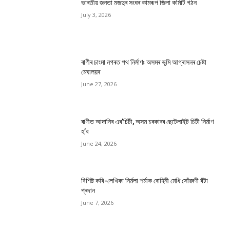
ভাৰতীয় জনতা মজদুৰ সংঘৰ কামৰূপ জিলা কমিটি গঠন
July 3, 2026
ৰাণীৰ চাংমা নগৰত পথ নিৰ্মাণঃ অসমৰ ভূমি আগ্ৰাসনৰ চেষ্টা
মেঘালয়ৰ
June 27, 2026
ৰাণীত আদানিৰ এৰ’চিটী, অসম চৰকাৰৰ ছেটেলাইট চিটী নিৰ্মাণ
হ’ব
June 24, 2026
বিশিষ্ট কবি-লেখিকা নিৰ্মলা শৰ্মাক ৰোহিনী মেধি সোঁৱৰণী বঁটা
প্ৰদান
June 7, 2026