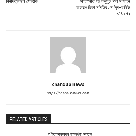
নিৰাপত্তাহীন খেতিয়ক
সাতপাৰাত ষষ্ঠ অনুসূচী দাবী সমিতিৰ
কামৰূপ জিলা সমিতিৰ ৬ষ্ঠ ত্ৰি–বাৰ্ষিক
অধিবেশন
chandubinews
https://chandubinews.com
RELATED ARTICLES
ৰাণীত আক্ৰাছুৰ সম্বৰ্দ্ধনা অনুষ্ঠান