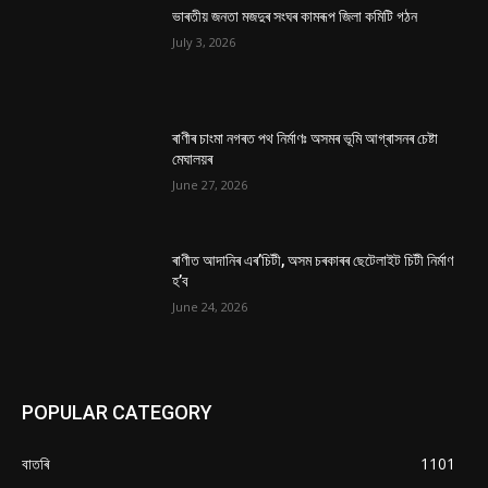
ভাৰতীয় জনতা মজদুৰ সংঘৰ কামৰূপ জিলা কমিটি গঠন
July 3, 2026
ৰাণীৰ চাংমা নগৰত পথ নিৰ্মাণঃ অসমৰ ভূমি আগ্ৰাসনৰ চেষ্টা
মেঘালয়ৰ
June 27, 2026
ৰাণীত আদানিৰ এৰ’চিটী, অসম চৰকাৰৰ ছেটেলাইট চিটী নিৰ্মাণ
হ’ব
June 24, 2026
POPULAR CATEGORY
বাতৰি
1101