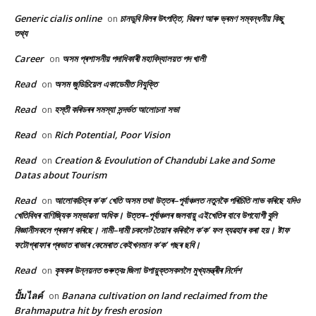
Generic cialis online
চানডুবি বিলৰ উৎপত্তি, বিৱৰণ আৰু ভ্ৰমণ সম্বন্ধনীয় কিছু
on
তথ্য
Career
অসম প্ৰশাসনীয় পদাধিকাৰী মহাবিদ্যালয়ত পদ খালী
on
Read
অসম জুডিচিয়েল একাডেমীত নিযুক্তি
on
Read
হস্তী কৰিডৰৰ সমস্যা সন্দৰ্ভত আলোচনা সভা
on
Read
Rich Potential, Poor Vision
on
Read
Creation & Evoulution of Chandubi Lake and Some
on
Datas about Tourism
Read
আলোকচিত্ৰ ক’ক’ খেতি অসম তথা উত্তৰ–পূৰ্বাঞ্চলত নতুনকৈ পৰিচিতি লাভ কৰিছে যদিও
on
খেতিবিধৰ বাণিজ্যিক সম্ভাৱনা অধিক। উত্তৰ–পূৰ্বাঞ্চলৰ জলবায়ু এইখেতিৰ বাবে উপযোগী বুলি
বিজ্ঞানীসকলে প্ৰকাশ কৰিছে। নামী–দামী চকলেট তৈয়াৰ কৰিবলৈ ক’ক’ ফল ব্যৱহাৰ কৰা হয়। ষ্টাফ
ফটোগ্ৰাফাৰ প্ৰভাত ৰাভাৰ কেমেৰাত কেইখনমান ক’ক’ গছৰ ছবি।
Read
কৃষকৰ উন্নয়নত গুৰুত্বঃ জিলা উপায়ুক্তসকললৈ মুখ্যমন্ত্ৰীৰ নিৰ্দেশ
on
ปั้มไลค์
Banana cultivation on land reclaimed from the
on
Brahmaputra hit by fresh erosion