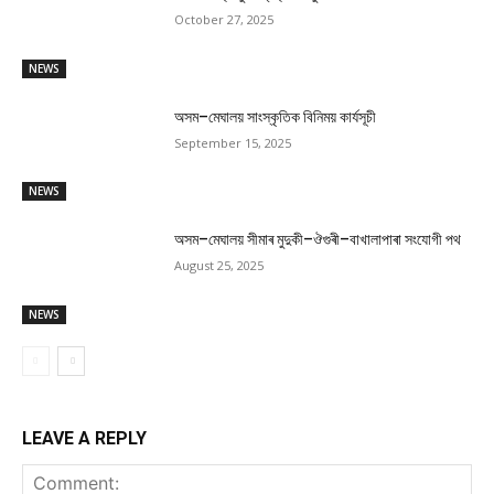
October 27, 2025
NEWS
অসম–মেঘালয় সাংস্কৃতিক বিনিময় কাৰ্যসূচী
September 15, 2025
NEWS
অসম–মেঘালয় সীমাৰ মুদুকী–ঔগুৰী–বাখালাপাৰা সংযোগী পথ
August 25, 2025
NEWS
LEAVE A REPLY