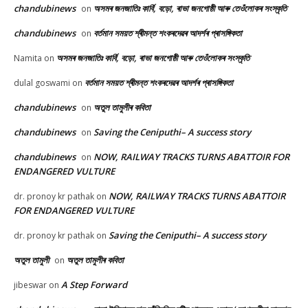
chandubinews
অসমৰ জনজাতিঃ কাৰ্বি, বড়ো, ৰাভা জনগোষ্ঠী আৰু তেওঁলোকৰ সংস্কৃতি
on
chandubinews
বৰ্তমান সময়ত শ্ৰীমন্ত শংকৰদেৱৰ আদৰ্শৰ প্ৰাসঙ্গিকতা
on
অসমৰ জনজাতিঃ কাৰ্বি, বড়ো, ৰাভা জনগোষ্ঠী আৰু তেওঁলোকৰ সংস্কৃতি
Namita
on
বৰ্তমান সময়ত শ্ৰীমন্ত শংকৰদেৱৰ আদৰ্শৰ প্ৰাসঙ্গিকতা
dulal goswami
on
chandubinews
অতুল তামুলীৰ কবিতা
on
chandubinews
Saving the Ceniputhi– A success story
on
chandubinews
NOW, RAILWAY TRACKS TURNS ABATTOIR FOR
on
ENDANGERED VULTURE
NOW, RAILWAY TRACKS TURNS ABATTOIR
dr. pronoy kr pathak
on
FOR ENDANGERED VULTURE
Saving the Ceniputhi– A success story
dr. pronoy kr pathak
on
অতুল তামুলী
অতুল তামুলীৰ কবিতা
on
A Step Forward
jibeswar
on