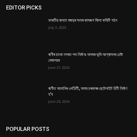
EDITOR PICKS
ভাৰতীয় জনতা মজদুৰ সংঘৰ কামৰূপ জিলা কমিটি গঠন
July 3, 2026
ৰাণীৰ চাংমা নগৰত পথ নিৰ্মাণঃ অসমৰ ভূমি আগ্ৰাসনৰ চেষ্টা
মেঘালয়ৰ
June 27, 2026
ৰাণীত আদানিৰ এৰ’চিটী, অসম চৰকাৰৰ ছেটেলাইট চিটী নিৰ্মাণ
হ’ব
June 24, 2026
POPULAR POSTS