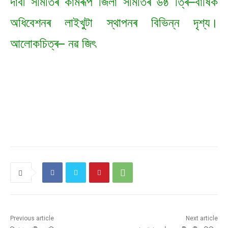
দাবী সমিতিৰ কামৰূপ জিলা সমিতিৰ ৬ষ্ঠ ত্ৰি–বাৰ্ষিক
অধিবেশনৰ লাইখুটা স্থাপনৰ বিভিন্ন দৃশ্য।
আলোকচিত্ৰ– নৱ জিৎ
Previous article
Next article