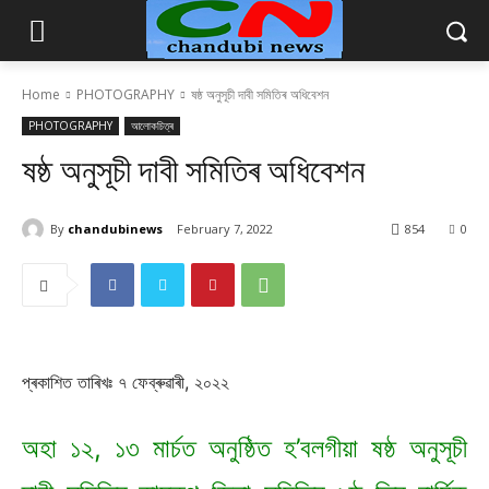
Home
PHOTOGRAPHY
ষষ্ঠ অনুসূচী দাবী সমিতিৰ অধিবেশন
PHOTOGRAPHY
আলোকচিত্ৰ
ষষ্ঠ অনুসূচী দাবী সমিতিৰ অধিবেশন
By
chandubinews
February 7, 2022
854
0
প্ৰকাশিত তাৰিখঃ ৭ ফেব্ৰুৱাৰী, ২০২২
অহা ১২, ১৩ মাৰ্চত অনুষ্ঠিত হ’বলগীয়া ষষ্ঠ অনুসূচী