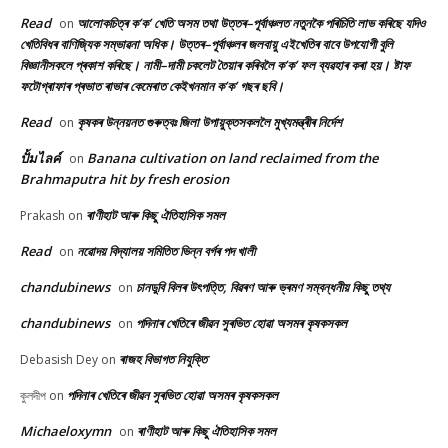
Read
আলোকচিত্ৰ ক’ক’ খেতি অসম তথা উত্তৰ–পূৰ্বাঞ্চলত নতুনকৈ পৰিচিতি লাভ কৰিছে যদিও
on
খেতিবিধৰ বাণিজ্যিক সম্ভাৱনা অধিক। উত্তৰ–পূৰ্বাঞ্চলৰ জলবায়ু এইখেতিৰ বাবে উপযোগী বুলি
বিজ্ঞানীসকলে প্ৰকাশ কৰিছে। নামী–দামী চকলেট তৈয়াৰ কৰিবলৈ ক’ক’ ফল ব্যৱহাৰ কৰা হয়। ষ্টাফ
ফটোগ্ৰাফাৰ প্ৰভাত ৰাভাৰ কেমেৰাত কেইখনমান ক’ক’ গছৰ ছবি।
Read
কৃষকৰ উন্নয়নত গুৰুত্বঃ জিলা উপায়ুক্তসকললৈ মুখ্যমন্ত্ৰীৰ নিৰ্দেশ
on
ปั้มไลค์
Banana cultivation on land reclaimed from the
on
Brahmaputra hit by fresh erosion
ৰাণীহাট আৰু কিছু ঐতিহাসিক সমল
Prakash
on
Read
নৱোদয় বিদ্যালয় সমিতিত ভিন্ন বৰ্গৰ পদ খালী
on
chandubinews
চানডুবি বিলৰ উৎপত্তি, বিৱৰণ আৰু ভ্ৰমণ সম্বন্ধনীয় কিছু তথ্য
on
chandubinews
পদিনাৰ খেতিৰে জীৱন সুৰভিত হোৱা অসমৰ কৃষকসকল
on
ৰাজহ বিভাগত নিযুক্তি
Debasish Dey
on
পদিনাৰ খেতিৰে জীৱন সুৰভিত হোৱা অসমৰ কৃষকসকল
কুলদীপ
on
Michaeloxymn
ৰাণীহাট আৰু কিছু ঐতিহাসিক সমল
on