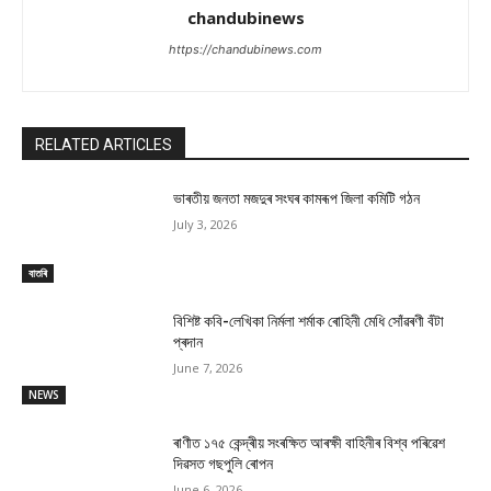
chandubinews
https://chandubinews.com
RELATED ARTICLES
ভাৰতীয় জনতা মজদুৰ সংঘৰ কামৰূপ জিলা কমিটি গঠন
July 3, 2026
বাতৰি
বিশিষ্ট কবি-লেখিকা নিৰ্মলা শৰ্মাক ৰোহিনী মেধি সোঁৱৰণী বঁটা
প্ৰদান
June 7, 2026
NEWS
ৰাণীত ১৭৫ কেন্দ্ৰীয় সংৰক্ষিত আৰক্ষী বাহিনীৰ বিশ্ব পৰিৱেশ
দিৱসত গছপুলি ৰোপন
June 6, 2026