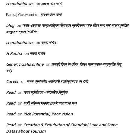
chandubinews
মাগুৰৰ বাবে আশা
on
মাগুৰৰ বাবে আশা
Pankaj Goswami
on
blog
অসম–মেঘালয় আন্তঃৰাজ্যিক সীমান্তৰ প্ৰহৰীসকল আৰু জীৱন ৰক্ষা কৰা সাতামপুৰুষীয়া
on
এম্বুলেন্স স্বৰূপ ‘সাঙি’খন
chandubinews
কমলা বাগান
on
H Rabha
কমলা বাগান
on
Generic cialis online
চানডুবি বিলৰ উৎপত্তি, বিৱৰণ আৰু ভ্ৰমণ সম্বন্ধনীয় কিছু
on
তথ্য
Career
অসম প্ৰশাসনীয় পদাধিকাৰী মহাবিদ্যালয়ত পদ খালী
on
Read
অসম জুডিচিয়েল একাডেমীত নিযুক্তি
on
Read
হস্তী কৰিডৰৰ সমস্যা সন্দৰ্ভত আলোচনা সভা
on
Read
Rich Potential, Poor Vision
on
Read
Creation & Evoulution of Chandubi Lake and Some
on
Datas about Tourism