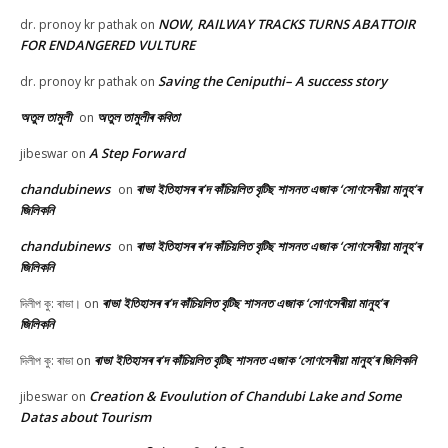
NOW, RAILWAY TRACKS TURNS ABATTOIR
dr. pronoy kr pathak
on
FOR ENDANGERED VULTURE
Saving the Ceniputhi– A success story
dr. pronoy kr pathak
on
অতুল তামুলী
অতুল তামুলীৰ কবিতা
on
A Step Forward
jibeswar
on
chandubinews
ৰাভা ইতিহাসৰ ৰ’দ কাঁচিয়লিত বৃটিছ শাসনত এজাক ‘সোণসেৰীয়া মানুহ’ৰ
on
জিলিকনি
chandubinews
ৰাভা ইতিহাসৰ ৰ’দ কাঁচিয়লিত বৃটিছ শাসনত এজাক ‘সোণসেৰীয়া মানুহ’ৰ
on
জিলিকনি
ৰাভা ইতিহাসৰ ৰ’দ কাঁচিয়লিত বৃটিছ শাসনত এজাক ‘সোণসেৰীয়া মানুহ’ৰ
দিলীপ কু: ৰাভা।
on
জিলিকনি
ৰাভা ইতিহাসৰ ৰ’দ কাঁচিয়লিত বৃটিছ শাসনত এজাক ‘সোণসেৰীয়া মানুহ’ৰ জিলিকনি
দিলীপ কু: ৰাভা
on
Creation & Evoulution of Chandubi Lake and Some
jibeswar
on
Datas about Tourism