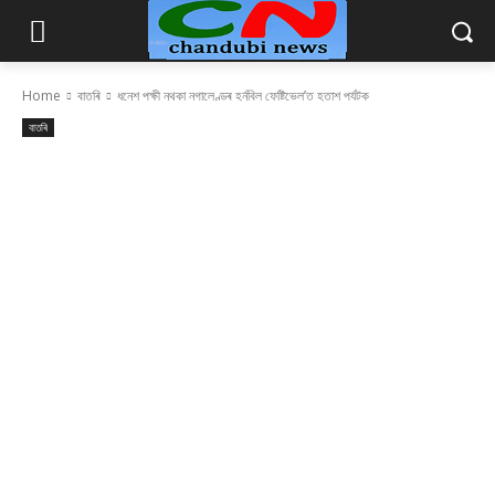
Home
বাতৰি
ধনেশ পক্ষী নথকা নগালেণ্ডৰ হৰ্নবিল ফেষ্টিভেল’ত হতাশ পৰ্যটক
বাতৰি