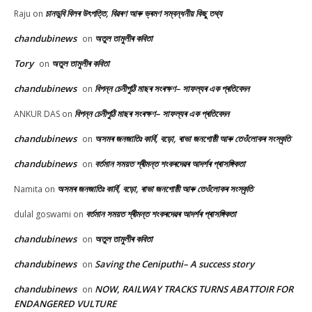
চানডুবি বিলৰ উৎপত্তি, বিৱৰণ আৰু ভ্ৰমণ সম্বন্ধনীয় কিছু তথ্য
Raju
on
chandubinews
অতুল তামুলীৰ কবিতা
on
Tory
অতুল তামুলীৰ কবিতা
on
chandubinews
বিপন্ন চেনীপুঠি মাছৰ সংৰক্ষণ– সাফল্যৰ এক প্ৰতিবেদন
on
বিপন্ন চেনীপুঠি মাছৰ সংৰক্ষণ– সাফল্যৰ এক প্ৰতিবেদন
ANKUR DAS
on
chandubinews
অসমৰ জনজাতিঃ কাৰ্বি, বড়ো, ৰাভা জনগোষ্ঠী আৰু তেওঁলোকৰ সংস্কৃতি
on
chandubinews
বৰ্তমান সময়ত শ্ৰীমন্ত শংকৰদেৱৰ আদৰ্শৰ প্ৰাসঙ্গিকতা
on
অসমৰ জনজাতিঃ কাৰ্বি, বড়ো, ৰাভা জনগোষ্ঠী আৰু তেওঁলোকৰ সংস্কৃতি
Namita
on
বৰ্তমান সময়ত শ্ৰীমন্ত শংকৰদেৱৰ আদৰ্শৰ প্ৰাসঙ্গিকতা
dulal goswami
on
chandubinews
অতুল তামুলীৰ কবিতা
on
chandubinews
Saving the Ceniputhi– A success story
on
chandubinews
NOW, RAILWAY TRACKS TURNS ABATTOIR FOR
on
ENDANGERED VULTURE