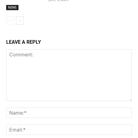
NEWS
LEAVE A REPLY
Comment:
Na
Ema