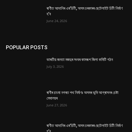
ৰাণীত আদানিৰ এৰ’চিটী, অসম চৰকাৰৰ ছেটেলাইট চিটী নিৰ্মাণ
হ’ব
June 24, 2026
POPULAR POSTS
ভাৰতীয় জনতা মজদুৰ সংঘৰ কামৰূপ জিলা কমিটি গঠন
July 3, 2026
ৰাণীৰ চাংমা নগৰত পথ নিৰ্মাণঃ অসমৰ ভূমি আগ্ৰাসনৰ চেষ্টা
মেঘালয়ৰ
June 27, 2026
ৰাণীত আদানিৰ এৰ’চিটী, অসম চৰকাৰৰ ছেটেলাইট চিটী নিৰ্মাণ
হ’ব