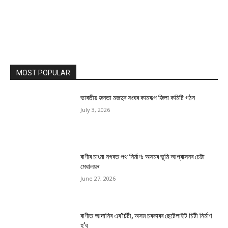
MOST POPULAR
ভাৰতীয় জনতা মজদুৰ সংঘৰ কামৰূপ জিলা কমিটি গঠন
July 3, 2026
ৰাণীৰ চাংমা নগৰত পথ নিৰ্মাণঃ অসমৰ ভূমি আগ্ৰাসনৰ চেষ্টা
মেঘালয়ৰ
June 27, 2026
ৰাণীত আদানিৰ এৰ’চিটী, অসম চৰকাৰৰ ছেটেলাইট চিটী নিৰ্মাণ
হ’ব