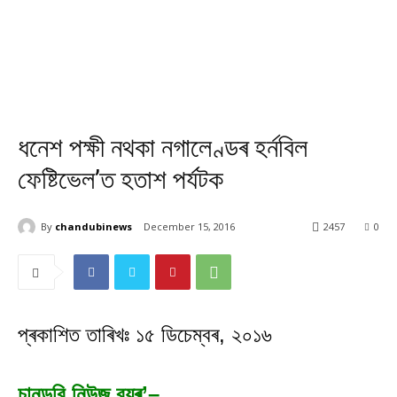
ধনেশ পক্ষী নথকা নগালেণ্ডৰ হৰ্নবিল
ফেষ্টিভেল’ত হতাশ পৰ্যটক
By
chandubinews
December 15, 2016
2457
0
প্ৰকাশিত তাৰিখঃ ১৫ ডিচেম্বৰ, ২০১৬
চানডুবি নিউজ ব্যুৰ’–