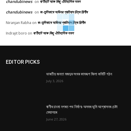
chandubinews
ৰাণীহাট আৰু কিছু ঐতিহাসিক সমল
on
chandubinews
ৰং-তুলিকাৰে অভিনৱ প্ৰতিবাদ চিত্ৰ শিল্পীৰ
on
ৰং-তুলিকাৰে অভিনৱ প্ৰতিবাদ চিত্ৰ শিল্পীৰ
Niranjan Rabha
on
ৰাণীহাট আৰু কিছু ঐতিহাসিক সমল
Indrajit boro
on
EDITOR PICKS
ভাৰতীয় জনতা মজদুৰ সংঘৰ কামৰূপ জিলা কমিটি গঠন
July 3, 2026
ৰাণীৰ চাংমা নগৰত পথ নিৰ্মাণঃ অসমৰ ভূমি আগ্ৰাসনৰ চেষ্টা
মেঘালয়ৰ
June 27, 2026