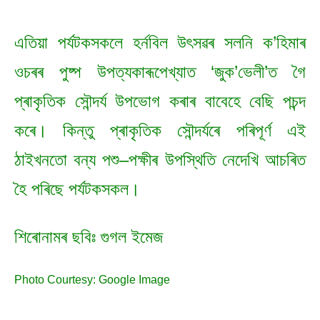
এতিয়া পৰ্যটকসকলে হৰ্নবিল উৎসৱৰ সলনি ক’হিমাৰ
ওচৰৰ পুষ্প উপত্যকাৰূপেখ্যাত ‘জুক’ভেলী’ত গৈ
প্ৰাকৃতিক সৌন্দৰ্য উপভোগ কৰাৰ বাবেহে বেছি পচন্দ
কৰে। কিন্তু প্ৰাকৃতিক সৌন্দৰ্যৰে পৰিপূৰ্ণ এই
ঠাইখনতো বন্য পশু–পক্ষীৰ উপস্থিতি নেদেখি আচৰিত
হৈ পৰিছে পৰ্যটকসকল।
শিৰোনামৰ ছবিঃ গুগল ইমেজ
Photo Courtesy: Google Image